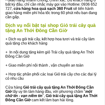
- Giao hàng nhanh chóng, chính xác: Dù khách hàng ở
bất kỳ đâu, chỉ cần nhắc máy gọi vào Hotline: 0936 652
727,
cửa hàng hoa quả sạch 360 Fruit
sẽ tiến hành
giao hàng miễn phí hỏa tốc trong 60 phút nếu bạn đang
cần gấp.
Dịch vụ nổi bật tại shop Giỏ trái cây quà
tặng An Thới Đông Cần Giờ
+ Dịch vụ gói trái cây, kết hợp hoa tươi và trái cây làm
quà tặng cho khách hàng
+ In nội dung tặng kèm giỏ Trái cây quà tặng An Thới
Đông Cần Giờ
+ Giao miễn phí nội thành , vận chuyển an toàn
+ Hợp tác phân phối các loại Giỏ trái cây cho các đại lý
có nhu cầu
Cửa hàng
Giỏ trái cây quà tặng An Thới Đông Cần
Giờ
lấy uy tín làm hàng đầu, với phương châm "
một
chữ tín - vạn niềm tin
",
Giỏ trái cây
quà tặng
An Thới
Đông Cần Giờ
cam kết làm bạn hài lòng.