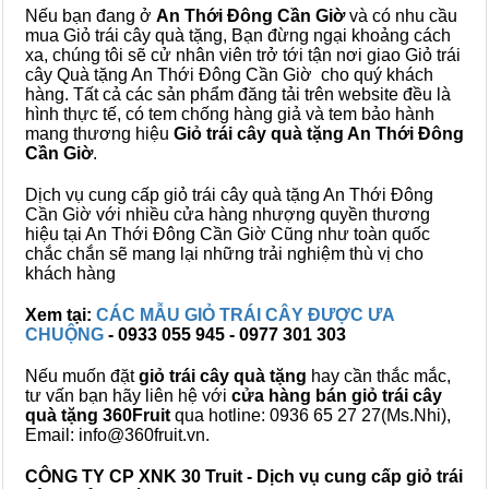
Nếu bạn đang ở
An Thới Đông Cần Giờ
và có nhu cầu
mua Giỏ trái cây quà tặng, Bạn đừng ngại khoảng cách
xa, chúng tôi sẽ cử nhân viên trở tới tận nơi giao Giỏ trái
cây Quà tặng An Thới Đông Cần Giờ cho quý khách
hàng. Tất cả các sản phẩm đăng tải trên website đều là
hình thực tế, có tem chống hàng giả và tem bảo hành
mang thương hiệu
Giỏ trái cây quà tặng An Thới Đông
Cần Giờ
.
Dịch vụ cung cấp giỏ trái cây quà tặng An Thới Đông
Cần Giờ với nhiều cửa hàng nhượng quyền thương
hiệu tại An Thới Đông Cần Giờ Cũng như toàn quốc
chắc chắn sẽ mang lại những trải nghiệm thù vị cho
khách hàng
Xem tại:
CÁC MẪU GIỎ TRÁI CÂY ĐƯỢC ƯA
CHUỘNG
- 0933 055 945 - 0977 301 303
Nếu muốn đặt
giỏ trái cây quà tặng
hay cần thắc mắc,
tư vấn bạn hãy liên hệ với
cửa hàng bán
giỏ trái cây
quà tặng
360Fruit
qua hotline: 0936 65 27 27(Ms.Nhi),
Email: info@360fruit.vn.
CÔNG TY CP XNK 30 Truit - Dịch vụ cung cấp giỏ trái