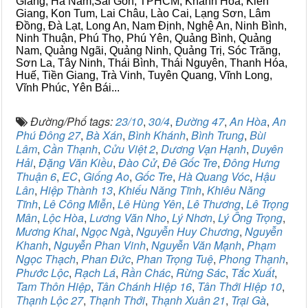
Giang, Hà Nam,Sài Gòn, TPHCM, Khánh Hòa, Kiên
Giang, Kon Tum, Lai Châu, Lào Cai, Lạng Sơn, Lâm
Đồng, Đà Lạt, Long An, Nam Định, Nghệ An, Ninh Bình,
Ninh Thuận, Phú Thọ, Phú Yên, Quảng Bình, Quảng
Nam, Quảng Ngãi, Quảng Ninh, Quảng Trị, Sóc Trăng,
Sơn La, Tây Ninh, Thái Bình, Thái Nguyên, Thanh Hóa,
Huế, Tiền Giang, Trà Vinh, Tuyên Quang, Vĩnh Long,
Vĩnh Phúc, Yên Bái...
Đường/Phố tags:
23/10
,
30/4
,
Đường 47
,
An Hòa
,
An
Phú Đông 27
,
Bà Xán
,
Bình Khánh
,
Bình Trung
,
Bùi
Lâm
,
Cần Thạnh
,
Cửu Việt 2
,
Dương Vạn Hạnh
,
Duyên
Hải
,
Đặng Văn Kiều
,
Đào Cử
,
Đê Gốc Tre
,
Đông Hưng
Thuận 6
,
EC
,
Giống Ao
,
Gốc Tre
,
Hà Quang Vóc
,
Hậu
Lân
,
Hiệp Thành 13
,
Khiếu Năng Tĩnh
,
Khiêu Năng
Tĩnh
,
Lê Công Miễn
,
Lê Hùng Yên
,
Lê Thương
,
Lê Trọng
Mân
,
Lộc Hòa
,
Lương Văn Nho
,
Lý Nhơn
,
Lý Ông Trọng
,
Mương Khai
,
Ngọc Ngà
,
Nguyễn Huy Chương
,
Nguyễn
Khanh
,
Nguyễn Phan Vinh
,
Nguyễn Văn Mạnh
,
Phạm
Ngọc Thạch
,
Phan Đức
,
Phan Trọng Tuệ
,
Phong Thạnh
,
Phước Lộc
,
Rạch Lá
,
Rần Chác
,
Rừng Sác
,
Tắc Xuất
,
Tam Thôn Hiệp
,
Tân Chánh Hiệp 16
,
Tân Thới Hiệp 10
,
Thạnh Lộc 27
,
Thạnh Thới
,
Thạnh Xuân 21
,
Trại Gà
,