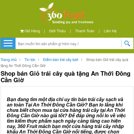
Giỏ Hàng
|
Giới Thiệu
|
Thanh Toán
|
Liên Hệ
Trang chủ
Tin tức
Điểm bán trái cây tươi
Shop bán Giỏ trái cây quà
tặng An Thới Đông Cần Giờ
Shop bán Giỏ trái cây quà tặng An Thới Đông
Cần Giờ
Bạn đang tìm một địa chỉ uy tín bán trái cây sạch và
an toàn Tại An Thới Đông Cần Giờ? Bạn lo lắng khi
chưa biết chọn mua tại cửa hàng trái cây tại An Thới
Đông Cần Giờ nào giá tốt? Để đáp ứng nỗi lo về việc
tìm kiếm thực phẩm sạch ngày càng tăng cao hiện
nay, 360 Fruit mách bạn một cửa hàng trái cây nhập
khẩu An Thới Đông Cần Giờ nổi tiếng, được chọn