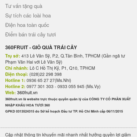
Tư vấn tặng quà
Sự tích các loài hoa
Điện hoa toàn quốc
Điểm bán trái cây tươi
360FRUIT - GIỎ QUÀ TRÁI CÂY
Trụ sở:
413 Lê Văn Sỹ, P.2, Q.Tân Bình, TPHCM (Gần ngã tư
Phạm Văn Hai với Lê Văn Sỹ)
Chi nhánh:
Lô C Hồ Thị Kỷ, P1, Q10, TPHCM
Điện thoại:
(028)22 298 398
Hotline 1:
0936 65 27 27(Ms.Nhi)
Hotline 2:
0977 301 303 - 0933 055 945 (Ms.Vy)
Web:
360fruit.vn
360fruit.vn là website trực thuộc quyền quản lý của CÔNG TY CỔ PHẦN XUẤT
NHẬP KHẨU HOA TƯƠI 360
GPKD 0313524315 do Sở kế hoạch Đầu tư TP. Hồ Chí Minh cấp 06/11/2015
Cập nhật thông tin khuyến mãi nhanh nhất hưởng quyền lợi giảm