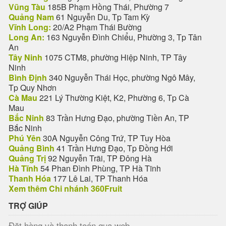
Vũng Tàu
185B Phạm Hồng Thái, Phường 7
Quảng Nam
61 Nguyễn Du, Tp Tam Kỳ
Vĩnh Long:
20/A2 Phạm Thái Bường
Long An:
163 Nguyễn Đình Chiểu, Phường 3, Tp Tân
An
Tây Ninh
1075 CTM8, phường Hiệp Ninh, TP Tây
Ninh
Bình Định
340 Nguyễn Thái Học, phường Ngô Mây,
Tp Quy Nhơn
Cà Mau
221 Lý Thường Kiệt, K2, Phường 6, Tp Cà
Mau
Bắc Ninh
83 Trần Hưng Đạo, phường Tiền An, TP
Bắc Ninh
Phú Yên
30A Nguyễn Công Trứ, TP Tuy Hòa
Quảng Bình
41 Trần Hưng Đạo, Tp Đồng Hới
Quảng Trị
92 Nguyễn Trãi, TP Đông Hà
Hà Tĩnh
54 Phan Đình Phùng, TP Hà Tĩnh
Thanh Hóa
177 Lê Lai, TP Thanh Hóa
Xem thêm Chi nhánh 360Fruit
TRỢ GIÚP
Đặt hàng và thanh toán qua web