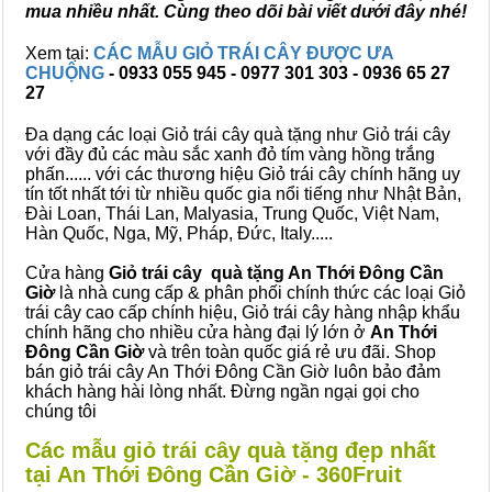
mua nhiều nhất. Cùng theo dõi bài viết dưới đây nhé!
Xem tại:
CÁC MẪU GIỎ TRÁI CÂY ĐƯỢC ƯA
CHUỘNG
- 0933 055 945 - 0977 301 303 - 0936 65 27
27
Đa dạng các loại Giỏ trái cây quà tặng như Giỏ trái cây
với đầy đủ các màu sắc xanh đỏ tím vàng hồng trắng
phấn...... với các thương hiệu Giỏ trái cây chính hãng uy
tín tốt nhất tới từ nhiều quốc gia nổi tiếng như Nhật Bản,
Đài Loan, Thái Lan, Malyasia, Trung Quốc, Việt Nam,
Hàn Quốc, Nga, Mỹ, Pháp, Đức, Italy.....
Cửa hàng
Giỏ trái cây quà tặng An Thới Đông Cần
Giờ
là nhà cung cấp & phân phối chính thức các loại Giỏ
trái cây cao cấp chính hiệu, Giỏ trái cây hàng nhập khẩu
chính hãng cho nhiều cửa hàng đại lý lớn ở
An Thới
Đông Cần Giờ
và trên toàn quốc giá rẻ ưu đãi. Shop
bán giỏ trái cây An Thới Đông Cần Giờ luôn bảo đảm
khách hàng hài lòng nhất. Đừng ngần ngại gọi cho
chúng tôi
Các mẫu giỏ trái cây quà tặng đẹp nhất
tại An Thới Đông Cần Giờ - 360Fruit