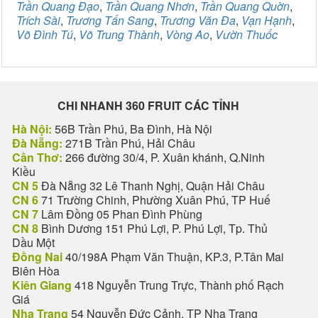
Trần Quang Đạo
,
Trần Quang Nhơn
,
Trần Quang Quờn
,
Trích Sài
,
Trương Tấn Sang
,
Trương Văn Đa
,
Vạn Hạnh
,
Võ Đình Tú
,
Võ Trung Thành
,
Vòng Ao
,
Vườn Thuốc
CHI NHANH 360 FRUIT CÁC TỈNH
Hà Nội:
56B Trần Phú, Ba Đình, Hà Nội
Đà Nẵng:
271B Trần Phú, Hải Châu
Cần Thơ:
266 đường 30/4, P. Xuân khánh, Q.Ninh
Kiều
CN 5
Đà Nẵng 32 Lê Thanh Nghị, Quận Hải Châu
CN 6
71 Trường Chinh, Phường Xuân Phú, TP Huế
CN 7
Lâm Đồng 05 Phan Đình Phùng
CN 8
Bình Dương 151 Phú Lợi, P. Phú Lợi, Tp. Thủ
Dầu Một
Đồng Nai
40/198A Phạm Văn Thuận, KP.3, P.Tân Mai
Biên Hòa
Kiên Giang
418 Nguyễn Trung Trực, Thành phố Rạch
Giá
Nha Trang
54 Nguyễn Đức Cảnh, TP Nha Trang