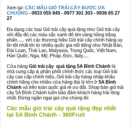
Xem tại:
CÁC MẪU GIỎ TRÁI CÂY ĐƯỢC ƯA
CHUỘNG
- 0933 055 945 - 0977 301 303 - 0936 65 27
27
Đa dạng các loại Giỏ trái cây quà tặng như Giỏ trái cây
với đầy đủ các màu sắc xanh đỏ tím vàng hồng trắng
phấn...... với các thương hiệu Giỏ trái cây chính hãng uy
tín tốt nhất tới từ nhiều quốc gia nổi tiếng như Nhật Bản,
Đài Loan, Thái Lan, Malyasia, Trung Quốc, Việt Nam,
Hàn Quốc, Nga, Mỹ, Pháp, Đức, Italy.....
Cửa hàng
Giỏ trái cây quà tặng 5A Bình Chánh
là
nhà cung cấp & phân phối chính thức các loại Giỏ trái
cây cao cấp chính hiệu, Giỏ trái cây hàng nhập khẩu
chính hãng cho nhiều cửa hàng đại lý lớn ở
5A Bình
Chánh
và trên toàn quốc giá rẻ ưu đãi. Shop bán giỏ trái
cây 5A Bình Chánh luôn bảo đảm khách hàng hài lòng
nhất. Đừng ngần ngại gọi cho chúng tôi
Các mẫu giỏ trái cây quà tặng đẹp nhất
tại 5A Bình Chánh - 360Fruit