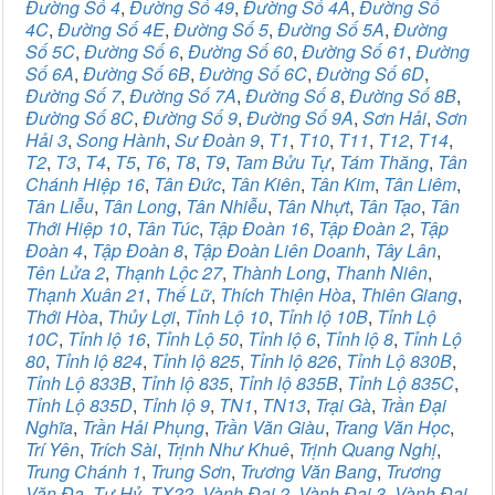
Đường Số 4
,
Đường Số 49
,
Đường Số 4A
,
Đường Số
4C
,
Đường Số 4E
,
Đường Số 5
,
Đường Số 5A
,
Đường
Số 5C
,
Đường Số 6
,
Đường Số 60
,
Đường Số 61
,
Đường
Số 6A
,
Đường Số 6B
,
Đường Số 6C
,
Đường Số 6D
,
Đường Số 7
,
Đường Số 7A
,
Đường Số 8
,
Đường Số 8B
,
Đường Số 8C
,
Đường Số 9
,
Đường Số 9A
,
Sơn Hải
,
Sơn
Hải 3
,
Song Hành
,
Sư Đoàn 9
,
T1
,
T10
,
T11
,
T12
,
T14
,
T2
,
T3
,
T4
,
T5
,
T6
,
T8
,
T9
,
Tam Bửu Tự
,
Tám Thăng
,
Tân
Chánh Hiệp 16
,
Tân Đức
,
Tân Kiên
,
Tân Kim
,
Tân Liêm
,
Tân Liễu
,
Tân Long
,
Tân Nhiễu
,
Tân Nhựt
,
Tân Tạo
,
Tân
Thới Hiệp 10
,
Tân Túc
,
Tập Đoàn 16
,
Tập Đoàn 2
,
Tập
Đoàn 4
,
Tập Đoàn 8
,
Tập Đoàn Liên Doanh
,
Tây Lân
,
Tên Lửa 2
,
Thạnh Lộc 27
,
Thành Long
,
Thanh Niên
,
Thạnh Xuân 21
,
Thế Lữ
,
Thích Thiện Hòa
,
Thiên Giang
,
Thới Hòa
,
Thủy Lợi
,
Tỉnh Lộ 10
,
Tỉnh lộ 10B
,
Tỉnh Lộ
10C
,
Tỉnh lộ 16
,
Tỉnh Lộ 50
,
Tỉnh lộ 6
,
Tỉnh lộ 8
,
Tỉnh Lộ
80
,
Tỉnh lộ 824
,
Tỉnh lộ 825
,
Tỉnh lộ 826
,
Tỉnh Lộ 830B
,
Tỉnh Lộ 833B
,
Tỉnh lộ 835
,
Tỉnh lộ 835B
,
Tỉnh Lộ 835C
,
Tỉnh Lộ 835D
,
Tỉnh lộ 9
,
TN1
,
TN13
,
Trại Gà
,
Trần Đại
Nghĩa
,
Trần Hải Phụng
,
Trần Văn Giàu
,
Trang Văn Học
,
Trí Yên
,
Trích Sài
,
Trịnh Như Khuê
,
Trịnh Quang Nghị
,
Trung Chánh 1
,
Trung Sơn
,
Trương Văn Bang
,
Trương
Văn Đa
,
Tư Hỷ
,
TX22
,
Vành Đai 2
,
Vành Đai 3
,
Vành Đai