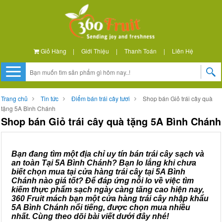
Giỏ Hàng
|
Giới Thiệu
|
Thanh Toán
|
Liên Hệ
Trang chủ
Tin tức
Điểm bán trái cây tươi
Shop bán Giỏ trái cây quà
tặng 5A Bình Chánh
Shop bán Giỏ trái cây quà tặng 5A Bình Chánh
Bạn đang tìm một địa chỉ uy tín bán trái cây sạch và
an toàn Tại 5A Bình Chánh? Bạn lo lắng khi chưa
biết chọn mua tại cửa hàng trái cây tại 5A Bình
Chánh nào giá tốt? Để đáp ứng nỗi lo về việc tìm
kiếm thực phẩm sạch ngày càng tăng cao hiện nay,
360 Fruit mách bạn một cửa hàng trái cây nhập khẩu
5A Bình Chánh nổi tiếng, được chọn mua nhiều
nhất. Cùng theo dõi bài viết dưới đây nhé!