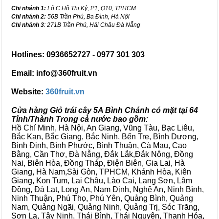
Chi nhánh 1:
Lô C Hồ Thị Kỷ, P1, Q10, TPHCM
Chi nhánh 2:
56B Trần Phú, Ba Đình, Hà Nội
Chi nhánh 3
: 271B Trần Phú, Hải Châu Đà Nẵng
Hotlines: 0936652727 - 0977 301 303
Email: info@360fruit.vn
Website:
360fruit.vn
Cửa hàng Giỏ trái cây 5A Bình Chánh có mặt tại 64
Tỉnh/Thành Trong cả nước bao gồm:
Hồ Chí Minh, Hà Nội, An Giang, Vũng Tàu, Bạc Liêu,
Bắc Kạn, Bắc Giang, Bắc Ninh, Bến Tre, Bình Dương,
Bình Định, Bình Phước, Bình Thuận, Cà Mau, Cao
Bằng, Cần Thơ, Đà Nẵng, Đắk Lắk,Đắk Nông, Đồng
Nai, Biên Hòa, Đồng Tháp, Điện Biên, Gia Lai, Hà
Giang, Hà Nam,Sài Gòn, TPHCM, Khánh Hòa, Kiên
Giang, Kon Tum, Lai Châu, Lào Cai, Lạng Sơn, Lâm
Đồng, Đà Lạt, Long An, Nam Định, Nghệ An, Ninh Bình,
Ninh Thuận, Phú Thọ, Phú Yên, Quảng Bình, Quảng
Nam, Quảng Ngãi, Quảng Ninh, Quảng Trị, Sóc Trăng,
Sơn La, Tây Ninh, Thái Bình, Thái Nguyên, Thanh Hóa,