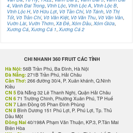
4
,
Vành Đai Trong
,
Vĩnh Lộc
,
Vĩnh Lộc A
,
Vĩnh Lộc B
,
Vĩnh Lộc H
,
Võ Hữu Lợi
,
Võ Tần Chí
,
Võ Tánh
,
Võ Thị
Tốt
,
Võ Trần Chí
,
Võ Văn Kiệt
,
Võ Văn Thu
,
Võ Văn Vân
,
Vườn Lài
,
Vườn Thơm
,
Xã Đê
,
Xóm Dầu
,
Xóm Giữa
,
Xương Cá
,
Xương Cá 1
,
Xương Cá 2
CHI NHANH 360 FRUIT CÁC TỈNH
Hà Nội:
56B Trần Phú, Ba Đình, Hà Nội
Đà Nẵng:
271B Trần Phú, Hải Châu
Cần Thơ:
266 đường 30/4, P. Xuân khánh, Q.Ninh
Kiều
CN 5
Đà Nẵng 32 Lê Thanh Nghị, Quận Hải Châu
CN 6
71 Trường Chinh, Phường Xuân Phú, TP Huế
CN 7
Lâm Đồng 05 Phan Đình Phùng
CN 8
Bình Dương 151 Phú Lợi, P. Phú Lợi, Tp. Thủ
Dầu Một
Đồng Nai
40/198A Phạm Văn Thuận, KP.3, P.Tân Mai
Biên Hòa