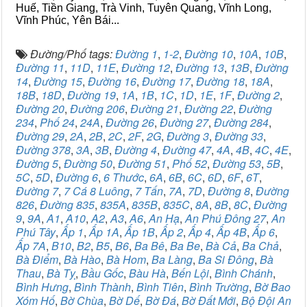
Huế, Tiền Giang, Trà Vinh, Tuyên Quang, Vĩnh Long,
Vĩnh Phúc, Yên Bái...
Đường/Phố tags:
Đường 1
,
1-2
,
Đường 10
,
10A
,
10B
,
Đường 11
,
11D
,
11E
,
Đường 12
,
Đường 13
,
13B
,
Đường
14
,
Đường 15
,
Đường 16
,
Đường 17
,
Đường 18
,
18A
,
18B
,
18D
,
Đường 19
,
1A
,
1B
,
1C
,
1D
,
1E
,
1F
,
Đường 2
,
Đường 20
,
Đường 206
,
Đường 21
,
Đường 22
,
Đường
234
,
Phố 24
,
24A
,
Đường 26
,
Đường 27
,
Đường 284
,
Đường 29
,
2A
,
2B
,
2C
,
2F
,
2G
,
Đường 3
,
Đường 33
,
Đường 378
,
3A
,
3B
,
Đường 4
,
Đường 47
,
4A
,
4B
,
4C
,
4E
,
Đường 5
,
Đường 50
,
Đường 51
,
Phố 52
,
Đường 53
,
5B
,
5C
,
5D
,
Đường 6
,
6 Thước
,
6A
,
6B
,
6C
,
6D
,
6F
,
6T
,
Đường 7
,
7 Cá 8 Luông
,
7 Tấn
,
7A
,
7D
,
Đường 8
,
Đường
826
,
Đường 835
,
835A
,
835B
,
835C
,
8A
,
8B
,
8C
,
Đường
9
,
9A
,
A1
,
A10
,
A2
,
A3
,
A6
,
An Hạ
,
An Phú Đông 27
,
An
Phú Tây
,
Ấp 1
,
Ấp 1A
,
Ấp 1B
,
Ấp 2
,
Ấp 4
,
Ấp 4B
,
Ấp 6
,
Ấp 7A
,
B10
,
B2
,
B5
,
B6
,
Ba Bê
,
Ba Be
,
Bà Cả
,
Ba Chả
,
Bà Điểm
,
Bà Hào
,
Bà Hom
,
Ba Làng
,
Ba Si Đông
,
Bà
Thau
,
Bà Tỵ
,
Bầu Gốc
,
Bàu Hà
,
Bến Lội
,
Bình Chánh
,
Bình Hưng
,
Bình Thành
,
Bình Tiên
,
Bình Trường
,
Bờ Bao
Xóm Hố
,
Bờ Chùa
,
Bờ Dế
,
Bờ Đá
,
Bờ Đất Mới
,
Bộ Đội An