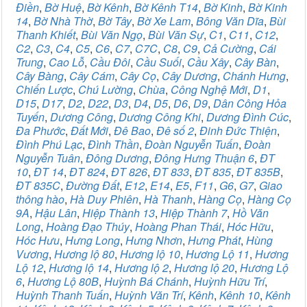
Điền
,
Bờ Huệ
,
Bờ Kênh
,
Bờ Kênh T14
,
Bờ Kinh
,
Bờ Kinh
14
,
Bờ Nhà Thờ
,
Bờ Tây
,
Bờ Xe Lam
,
Bông Văn Dĩa
,
Bùi
Thanh Khiết
,
Bùi Văn Ngọ
,
Bùi Văn Sự
,
C1
,
C11
,
C12
,
C2
,
C3
,
C4
,
C5
,
C6
,
C7
,
C7C
,
C8
,
C9
,
Cả Cường
,
Cái
Trung
,
Cao Lỗ
,
Cầu Đôi
,
Cầu Suối
,
Cầu Xây
,
Cây Bàn
,
Cây Bàng
,
Cây Cám
,
Cây Cọ
,
Cây Dương
,
Chánh Hưng
,
Chiến Lược
,
Chú Lường
,
Chùa
,
Công Nghệ Mới
,
D1
,
D15
,
D17
,
D2
,
D22
,
D3
,
D4
,
D5
,
D6
,
D9
,
Dân Công Hỏa
Tuyến
,
Dương Công
,
Dương Công Khi
,
Dương Đình Cúc
,
Đa Phước
,
Đất Mới
,
Đê Bao
,
Đê số 2
,
Đinh Đức Thiện
,
Đình Phú Lạc
,
Đình Thần
,
Đoàn Nguyễn Tuấn
,
Đoàn
Nguyễn Tuân
,
Đông Dương
,
Đông Hưng Thuận 6
,
ĐT
10
,
ĐT 14
,
ĐT 824
,
ĐT 826
,
ĐT 833
,
ĐT 835
,
ĐT 835B
,
ĐT 835C
,
Đường Đất
,
E12
,
E14
,
E5
,
F11
,
G6
,
G7
,
Giao
thông hào
,
Hà Duy Phiên
,
Hà Thanh
,
Hàng Cọ
,
Hàng Cọ
9A
,
Hậu Lân
,
Hiệp Thành 13
,
Hiệp Thành 7
,
Hồ Văn
Long
,
Hoàng Đạo Thúy
,
Hoàng Phan Thái
,
Hóc Hữu
,
Hóc Hưu
,
Hưng Long
,
Hưng Nhơn
,
Hưng Phát
,
Hùng
Vương
,
Hương lộ 80
,
Hương lộ 10
,
Hương Lộ 11
,
Hương
Lộ 12
,
Hương lộ 14
,
Hương lộ 2
,
Hương lộ 20
,
Hương Lộ
6
,
Hương Lộ 80B
,
Huỳnh Bá Chánh
,
Huỳnh Hữu Trí
,
Huỳnh Thanh Tuấn
,
Huỳnh Văn Trí
,
Kênh
,
Kênh 10
,
Kênh