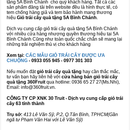
tặng 5A Bình Chánh cho quý khách hàng. Tất cả các
sản phẩm đăng tải trên website đều là hình thực tế, có
tem chống hàng giả và tem bảo hành mang thương
hiệu
Giỏ trái cây quà tặng 5A Bình Chánh
.
Dịch vụ cung cấp giỏ trái cây quà tặng 5A Bình Chánh
với nhiều cửa hàng nhượng quyền thương hiệu tại 5A
Bình Chánh Cũng như toàn quốc chắc chắn sẽ mang lại
những trải nghiệm thù vị cho khách hàng
Xem tại:
CÁC MẪU GIỎ TRÁI CÂY ĐƯỢC ƯA
CHUỘNG
- 0933 055 945 - 0977 301 303
Nếu muốn đặt
giỏ trái cây quà tặng
hay cần thắc mắc,
tư vấn bạn hãy liên hệ với
cửa hàng bán
giỏ trái cây
quà tặng
360Fruit
qua hotline: 0936 65 27 27(Ms.Nhi),
Email: info@360fruit.vn.
CÔNG TY CP XNK 30 Truit - Dịch vụ cung cấp giỏ trái
cây 63 tỉnh thành
Trụ sở:
413 Lê Văn Sỹ, P.2, Q.Tân Bình, TPHCM(Gần
ngã tư Phạm Văn Hai với Lê Văn Sỹ)