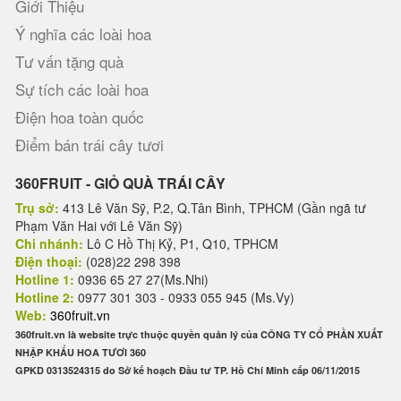
Giới Thiệu
Ý nghĩa các loài hoa
Tư vấn tặng quà
Sự tích các loài hoa
Điện hoa toàn quốc
Điểm bán trái cây tươi
360FRUIT - GIỎ QUÀ TRÁI CÂY
Trụ sở:
413 Lê Văn Sỹ, P.2, Q.Tân Bình, TPHCM (Gần ngã tư
Phạm Văn Hai với Lê Văn Sỹ)
Chi nhánh:
Lô C Hồ Thị Kỷ, P1, Q10, TPHCM
Điện thoại:
(028)22 298 398
Hotline 1:
0936 65 27 27(Ms.Nhi)
Hotline 2:
0977 301 303 - 0933 055 945 (Ms.Vy)
Web:
360fruit.vn
360fruit.vn là website trực thuộc quyền quản lý của CÔNG TY CỔ PHẦN XUẤT
NHẬP KHẨU HOA TƯƠI 360
GPKD 0313524315 do Sở kế hoạch Đầu tư TP. Hồ Chí Minh cấp 06/11/2015