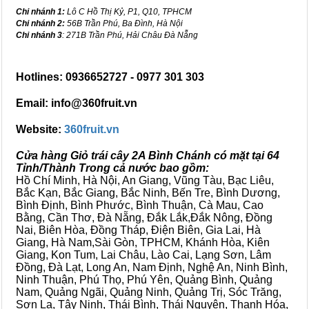
Chi nhánh 1:
Lô C Hồ Thị Kỷ, P1, Q10, TPHCM
Chi nhánh 2:
56B Trần Phú, Ba Đình, Hà Nội
Chi nhánh 3
: 271B Trần Phú, Hải Châu Đà Nẵng
Hotlines: 0936652727 - 0977 301 303
Email: info@360fruit.vn
Website:
360fruit.vn
Cửa hàng Giỏ trái cây 2A Bình Chánh có mặt tại 64
Tỉnh/Thành Trong cả nước bao gồm:
Hồ Chí Minh, Hà Nội, An Giang, Vũng Tàu, Bạc Liêu,
Bắc Kạn, Bắc Giang, Bắc Ninh, Bến Tre, Bình Dương,
Bình Định, Bình Phước, Bình Thuận, Cà Mau, Cao
Bằng, Cần Thơ, Đà Nẵng, Đắk Lắk,Đắk Nông, Đồng
Nai, Biên Hòa, Đồng Tháp, Điện Biên, Gia Lai, Hà
Giang, Hà Nam,Sài Gòn, TPHCM, Khánh Hòa, Kiên
Giang, Kon Tum, Lai Châu, Lào Cai, Lạng Sơn, Lâm
Đồng, Đà Lạt, Long An, Nam Định, Nghệ An, Ninh Bình,
Ninh Thuận, Phú Thọ, Phú Yên, Quảng Bình, Quảng
Nam, Quảng Ngãi, Quảng Ninh, Quảng Trị, Sóc Trăng,
Sơn La, Tây Ninh, Thái Bình, Thái Nguyên, Thanh Hóa,