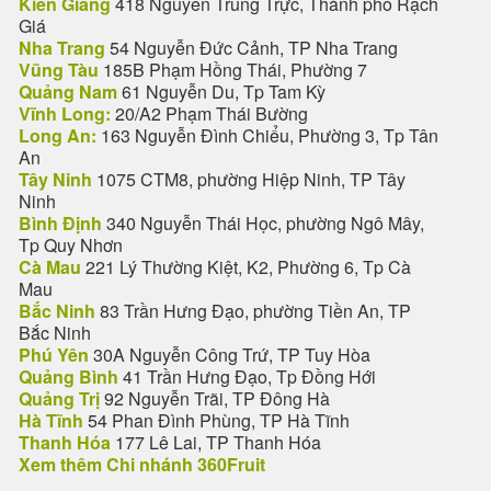
Kiên Giang
418 Nguyễn Trung Trực, Thành phố Rạch
Giá
Nha Trang
54 Nguyễn Đức Cảnh, TP Nha Trang
Vũng Tàu
185B Phạm Hồng Thái, Phường 7
Quảng Nam
61 Nguyễn Du, Tp Tam Kỳ
Vĩnh Long:
20/A2 Phạm Thái Bường
Long An:
163 Nguyễn Đình Chiểu, Phường 3, Tp Tân
An
Tây Ninh
1075 CTM8, phường Hiệp Ninh, TP Tây
Ninh
Bình Định
340 Nguyễn Thái Học, phường Ngô Mây,
Tp Quy Nhơn
Cà Mau
221 Lý Thường Kiệt, K2, Phường 6, Tp Cà
Mau
Bắc Ninh
83 Trần Hưng Đạo, phường Tiền An, TP
Bắc Ninh
Phú Yên
30A Nguyễn Công Trứ, TP Tuy Hòa
Quảng Bình
41 Trần Hưng Đạo, Tp Đồng Hới
Quảng Trị
92 Nguyễn Trãi, TP Đông Hà
Hà Tĩnh
54 Phan Đình Phùng, TP Hà Tĩnh
Thanh Hóa
177 Lê Lai, TP Thanh Hóa
Xem thêm Chi nhánh 360Fruit