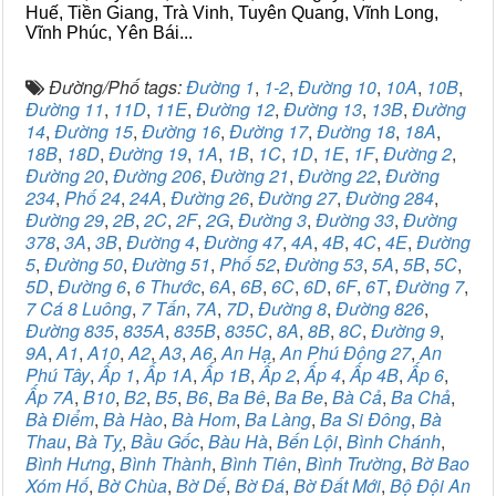
Huế, Tiền Giang, Trà Vinh, Tuyên Quang, Vĩnh Long,
Vĩnh Phúc, Yên Bái...
Đường/Phố tags:
Đường 1
,
1-2
,
Đường 10
,
10A
,
10B
,
Đường 11
,
11D
,
11E
,
Đường 12
,
Đường 13
,
13B
,
Đường
14
,
Đường 15
,
Đường 16
,
Đường 17
,
Đường 18
,
18A
,
18B
,
18D
,
Đường 19
,
1A
,
1B
,
1C
,
1D
,
1E
,
1F
,
Đường 2
,
Đường 20
,
Đường 206
,
Đường 21
,
Đường 22
,
Đường
234
,
Phố 24
,
24A
,
Đường 26
,
Đường 27
,
Đường 284
,
Đường 29
,
2B
,
2C
,
2F
,
2G
,
Đường 3
,
Đường 33
,
Đường
378
,
3A
,
3B
,
Đường 4
,
Đường 47
,
4A
,
4B
,
4C
,
4E
,
Đường
5
,
Đường 50
,
Đường 51
,
Phố 52
,
Đường 53
,
5A
,
5B
,
5C
,
5D
,
Đường 6
,
6 Thước
,
6A
,
6B
,
6C
,
6D
,
6F
,
6T
,
Đường 7
,
7 Cá 8 Luông
,
7 Tấn
,
7A
,
7D
,
Đường 8
,
Đường 826
,
Đường 835
,
835A
,
835B
,
835C
,
8A
,
8B
,
8C
,
Đường 9
,
9A
,
A1
,
A10
,
A2
,
A3
,
A6
,
An Hạ
,
An Phú Đông 27
,
An
Phú Tây
,
Ấp 1
,
Ấp 1A
,
Ấp 1B
,
Ấp 2
,
Ấp 4
,
Ấp 4B
,
Ấp 6
,
Ấp 7A
,
B10
,
B2
,
B5
,
B6
,
Ba Bê
,
Ba Be
,
Bà Cả
,
Ba Chả
,
Bà Điểm
,
Bà Hào
,
Bà Hom
,
Ba Làng
,
Ba Si Đông
,
Bà
Thau
,
Bà Tỵ
,
Bầu Gốc
,
Bàu Hà
,
Bến Lội
,
Bình Chánh
,
Bình Hưng
,
Bình Thành
,
Bình Tiên
,
Bình Trường
,
Bờ Bao
Xóm Hố
,
Bờ Chùa
,
Bờ Dế
,
Bờ Đá
,
Bờ Đất Mới
,
Bộ Đội An