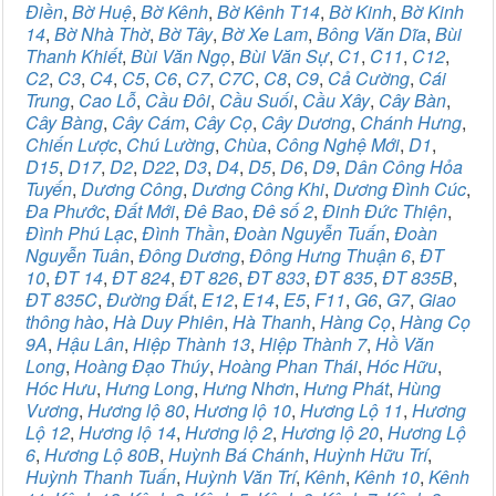
Điền
,
Bờ Huệ
,
Bờ Kênh
,
Bờ Kênh T14
,
Bờ Kinh
,
Bờ Kinh
14
,
Bờ Nhà Thờ
,
Bờ Tây
,
Bờ Xe Lam
,
Bông Văn Dĩa
,
Bùi
Thanh Khiết
,
Bùi Văn Ngọ
,
Bùi Văn Sự
,
C1
,
C11
,
C12
,
C2
,
C3
,
C4
,
C5
,
C6
,
C7
,
C7C
,
C8
,
C9
,
Cả Cường
,
Cái
Trung
,
Cao Lỗ
,
Cầu Đôi
,
Cầu Suối
,
Cầu Xây
,
Cây Bàn
,
Cây Bàng
,
Cây Cám
,
Cây Cọ
,
Cây Dương
,
Chánh Hưng
,
Chiến Lược
,
Chú Lường
,
Chùa
,
Công Nghệ Mới
,
D1
,
D15
,
D17
,
D2
,
D22
,
D3
,
D4
,
D5
,
D6
,
D9
,
Dân Công Hỏa
Tuyến
,
Dương Công
,
Dương Công Khi
,
Dương Đình Cúc
,
Đa Phước
,
Đất Mới
,
Đê Bao
,
Đê số 2
,
Đinh Đức Thiện
,
Đình Phú Lạc
,
Đình Thần
,
Đoàn Nguyễn Tuấn
,
Đoàn
Nguyễn Tuân
,
Đông Dương
,
Đông Hưng Thuận 6
,
ĐT
10
,
ĐT 14
,
ĐT 824
,
ĐT 826
,
ĐT 833
,
ĐT 835
,
ĐT 835B
,
ĐT 835C
,
Đường Đất
,
E12
,
E14
,
E5
,
F11
,
G6
,
G7
,
Giao
thông hào
,
Hà Duy Phiên
,
Hà Thanh
,
Hàng Cọ
,
Hàng Cọ
9A
,
Hậu Lân
,
Hiệp Thành 13
,
Hiệp Thành 7
,
Hồ Văn
Long
,
Hoàng Đạo Thúy
,
Hoàng Phan Thái
,
Hóc Hữu
,
Hóc Hưu
,
Hưng Long
,
Hưng Nhơn
,
Hưng Phát
,
Hùng
Vương
,
Hương lộ 80
,
Hương lộ 10
,
Hương Lộ 11
,
Hương
Lộ 12
,
Hương lộ 14
,
Hương lộ 2
,
Hương lộ 20
,
Hương Lộ
6
,
Hương Lộ 80B
,
Huỳnh Bá Chánh
,
Huỳnh Hữu Trí
,
Huỳnh Thanh Tuấn
,
Huỳnh Văn Trí
,
Kênh
,
Kênh 10
,
Kênh