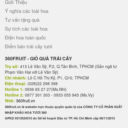
Giới Thiệu
Ý nghĩa các loài hoa
Tư vấn tặng quà
Sự tích các loài hoa
Điện hoa toàn quốc
Điểm bán trái cây tươi
360FRUIT - GIỎ QUÀ TRÁI CÂY
Trụ sở:
413 Lê Văn Sỹ, P.2, Q.Tân Bình, TPHCM (Gần ngã tư
Phạm Văn Hai với Lê Văn Sỹ)
Chi nhánh:
Lô C Hồ Thị Kỷ, P1, Q10, TPHCM
Điện thoại:
(028)22 298 398
Hotline 1:
0936 65 27 27(Ms.Nhi)
Hotline 2:
0977 301 303 - 0933 055 945 (Ms.Vy)
Web:
360fruit.vn
360fruit.vn là website trực thuộc quyền quản lý của CÔNG TY CỔ PHẦN XUẤT
NHẬP KHẨU HOA TƯƠI 360
GPKD 0313524315 do Sở kế hoạch Đầu tư TP. Hồ Chí Minh cấp 06/11/2015