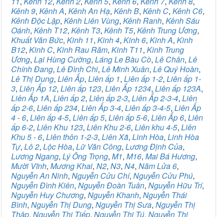
11
,
Kênh 12
,
Kênh 2
,
Kênh 5
,
Kênh 6
,
Kênh 7
,
Kênh 8
,
Kênh 9
,
Kênh A
,
Kênh An Hạ
,
Kênh B
,
Kênh C
,
Kênh C6
,
Kênh Độc Lập
,
Kênh Liên Vùng
,
Kênh Ranh
,
Kênh Sáu
Oánh
,
Kênh T12
,
Kênh T3
,
Kênh T5
,
Kênh Trung Ương
,
Khuất Văn Bức
,
Kinh 11
,
Kinh 4
,
Kinh 6
,
Kinh A
,
Kinh
B12
,
Kinh C
,
Kinh Rau Răm
,
Kinh T11
,
Kinh Trung
Ương
,
Lại Hùng Cường
,
Láng Le Bàu Cò
,
Lê Chân
,
Lê
Chính Đang
,
Lê Đình Chi
,
Lê Minh Xuân
,
Lê Quý Hoàn
,
Lê Thị Dung
,
Liên Ấp
,
Liên ấp 1
,
Liên ấp 1-2
,
Liên ấp 1-
3
,
Liên Ấp 12
,
Liên ấp 123
,
Liên Ấp 1234
,
Liên ấp 123A
,
Liên Ấp 1A
,
Liên ấp 2
,
Liên ấp 2-3
,
Liên Ấp 2-3-4
,
Liên
ấp 2-6
,
Liên ấp 234
,
Liên Ấp 3-4
,
Liên ấp 3-4-5
,
Liên Ấp
4 - 6
,
Liên ấp 4-5
,
Liên ấp 5
,
Liên ấp 5-6
,
Liên Ấp 6
,
Liên
ấp 6-2
,
Liên Khu 123
,
Liên Khu 2-6
,
Liên khu 4-5
,
Liên
Khu 5 - 6
,
Liên thôn 1-2-3
,
Liên Xã
,
Linh Hòa
,
Linh Hòa
Tự
,
Lô 2
,
Lộc Hòa
,
Lữ Văn Công
,
Lương Định Của
,
Lương Ngang
,
Lý Ông Trọng
,
M1
,
M16
,
Mai Bá Hương
,
Mười Vĩnh
,
Mương Khai
,
N2
,
N3
,
N4
,
Năm Lửa 6
,
Nguyễn An Ninh
,
Nguyễn Cửu Chí
,
Nguyễn Cửu Phú
,
Nguyễn Đình Kiên
,
Nguyễn Đoàn Tuân
,
Nguyễn Hữu Trí
,
Nguyễn Huy Chương
,
Nguyễn Khanh
,
Nguyễn Thái
Bình
,
Nguyễn Thị Dung
,
Nguyễn Thị Sưa
,
Nguyễn Thị
Thập
,
Nguyễn Thị Tiếp
,
Nguyễn Thị Tú
,
Nguyễn Thị