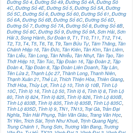
Đường Số 4
,
Đường Số 49
,
Đường Số 4A
,
Đường Số
4C
,
Đường Số 4E
,
Đường Số 5
,
Đường Số 5A
,
Đường
Số 5C
,
Đường Số 6
,
Đường Số 60
,
Đường Số 61
,
Đường
Số 6A
,
Đường Số 6B
,
Đường Số 6C
,
Đường Số 6D
,
Đường Số 7
,
Đường Số 7A
,
Đường Số 8
,
Đường Số 8B
,
Đường Số 8C
,
Đường Số 9
,
Đường Số 9A
,
Sơn Hải
,
Sơn
Hải 3
,
Song Hành
,
Sư Đoàn 9
,
T1
,
T10
,
T11
,
T12
,
T14
,
T2
,
T3
,
T4
,
T5
,
T6
,
T8
,
T9
,
Tam Bửu Tự
,
Tám Thăng
,
Tân
Chánh Hiệp 16
,
Tân Đức
,
Tân Kiên
,
Tân Kim
,
Tân Liêm
,
Tân Liễu
,
Tân Long
,
Tân Nhiễu
,
Tân Nhựt
,
Tân Tạo
,
Tân
Thới Hiệp 10
,
Tân Túc
,
Tập Đoàn 16
,
Tập Đoàn 2
,
Tập
Đoàn 4
,
Tập Đoàn 8
,
Tập Đoàn Liên Doanh
,
Tây Lân
,
Tên Lửa 2
,
Thạnh Lộc 27
,
Thành Long
,
Thanh Niên
,
Thạnh Xuân 21
,
Thế Lữ
,
Thích Thiện Hòa
,
Thiên Giang
,
Thới Hòa
,
Thủy Lợi
,
Tỉnh Lộ 10
,
Tỉnh lộ 10B
,
Tỉnh Lộ
10C
,
Tỉnh lộ 16
,
Tỉnh Lộ 50
,
Tỉnh lộ 6
,
Tỉnh lộ 8
,
Tỉnh Lộ
80
,
Tỉnh lộ 824
,
Tỉnh lộ 825
,
Tỉnh lộ 826
,
Tỉnh Lộ 830B
,
Tỉnh Lộ 833B
,
Tỉnh lộ 835
,
Tỉnh lộ 835B
,
Tỉnh Lộ 835C
,
Tỉnh Lộ 835D
,
Tỉnh lộ 9
,
TN1
,
TN13
,
Trại Gà
,
Trần Đại
Nghĩa
,
Trần Hải Phụng
,
Trần Văn Giàu
,
Trang Văn Học
,
Trí Yên
,
Trích Sài
,
Trịnh Như Khuê
,
Trịnh Quang Nghị
,
Trung Chánh 1
,
Trung Sơn
,
Trương Văn Bang
,
Trương
Văn Đa
,
Tư Hỷ
,
TX22
,
Vành Đai 2
,
Vành Đai 3
,
Vành Đai