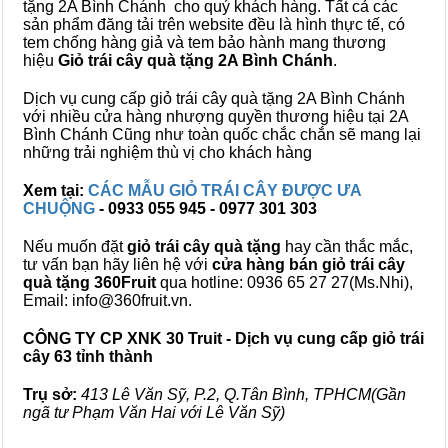
tặng 2A Bình Chánh cho quý khách hàng. Tất cả các
sản phẩm đăng tải trên website đều là hình thực tế, có
tem chống hàng giả và tem bảo hành mang thương
hiệu
Giỏ trái cây quà tặng 2A Bình Chánh
.
Dịch vụ cung cấp giỏ trái cây quà tặng 2A Bình Chánh
với nhiều cửa hàng nhượng quyền thương hiệu tại 2A
Bình Chánh Cũng như toàn quốc chắc chắn sẽ mang lại
những trải nghiệm thù vị cho khách hàng
Xem tại:
CÁC MẪU GIỎ TRÁI CÂY ĐƯỢC ƯA
CHUỘNG
- 0933 055 945 - 0977 301 303
Nếu muốn đặt
giỏ trái cây quà tặng
hay cần thắc mắc,
tư vấn bạn hãy liên hệ với
cửa hàng bán
giỏ trái cây
quà tặng
360Fruit
qua hotline: 0936 65 27 27(Ms.Nhi),
Email: info@360fruit.vn.
CÔNG TY CP XNK 30 Truit - Dịch vụ cung cấp giỏ trái
cây 63 tỉnh thành
Trụ sở:
413 Lê Văn Sỹ, P.2, Q.Tân Bình, TPHCM(Gần
ngã tư Phạm Văn Hai với Lê Văn Sỹ)