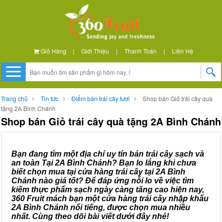
Giỏ Hàng
|
Giới Thiệu
|
Thanh Toán
|
Liên Hệ
Trang chủ
Tin tức
Điểm bán trái cây tươi
Shop bán Giỏ trái cây quà
tặng 2A Bình Chánh
Shop bán Giỏ trái cây quà tặng 2A Bình Chánh
Bạn đang tìm một địa chỉ uy tín bán trái cây sạch và
an toàn Tại 2A Bình Chánh? Bạn lo lắng khi chưa
biết chọn mua tại cửa hàng trái cây tại 2A Bình
Chánh nào giá tốt? Để đáp ứng nỗi lo về việc tìm
kiếm thực phẩm sạch ngày càng tăng cao hiện nay,
360 Fruit mách bạn một cửa hàng trái cây nhập khẩu
2A Bình Chánh nổi tiếng, được chọn mua nhiều
nhất. Cùng theo dõi bài viết dưới đây nhé!