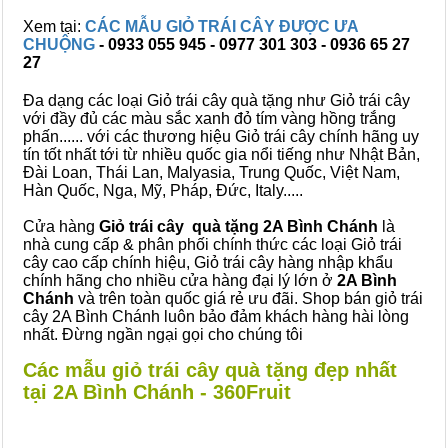
Xem tại:
CÁC MẪU GIỎ TRÁI CÂY ĐƯỢC ƯA
CHUỘNG
- 0933 055 945 - 0977 301 303 - 0936 65 27
27
Đa dạng các loại Giỏ trái cây quà tặng như Giỏ trái cây
với đầy đủ các màu sắc xanh đỏ tím vàng hồng trắng
phấn...... với các thương hiệu Giỏ trái cây chính hãng uy
tín tốt nhất tới từ nhiều quốc gia nổi tiếng như Nhật Bản,
Đài Loan, Thái Lan, Malyasia, Trung Quốc, Việt Nam,
Hàn Quốc, Nga, Mỹ, Pháp, Đức, Italy.....
Cửa hàng
Giỏ trái cây quà tặng 2A Bình Chánh
là
nhà cung cấp & phân phối chính thức các loại Giỏ trái
cây cao cấp chính hiệu, Giỏ trái cây hàng nhập khẩu
chính hãng cho nhiều cửa hàng đại lý lớn ở
2A Bình
Chánh
và trên toàn quốc giá rẻ ưu đãi. Shop bán giỏ trái
cây 2A Bình Chánh luôn bảo đảm khách hàng hài lòng
nhất. Đừng ngần ngại gọi cho chúng tôi
Các mẫu giỏ trái cây quà tặng đẹp nhất
tại 2A Bình Chánh - 360Fruit