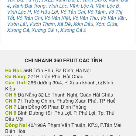
4
,
Vành Đai Trong
,
Vĩnh Lộc
,
Vĩnh Lộc A
,
Vĩnh Lộc B
,
Vĩnh Lộc H
,
Võ Hữu Lợi
,
Võ Tần Chí
,
Võ Tánh
,
Võ Thị
Tốt
,
Võ Trần Chí
,
Võ Văn Kiệt
,
Võ Văn Thu
,
Võ Văn Vân
,
Vườn Lài
,
Vườn Thơm
,
Xã Đê
,
Xóm Dầu
,
Xóm Giữa
,
Xương Cá
,
Xương Cá 1
,
Xương Cá 2
CHI NHANH 360 FRUIT CÁC TỈNH
Hà Nội:
56B Trần Phú, Ba Đình, Hà Nội
Đà Nẵng:
271B Trần Phú, Hải Châu
Cần Thơ:
266 đường 30/4, P. Xuân khánh, Q.Ninh
Kiều
CN 5
Đà Nẵng 32 Lê Thanh Nghị, Quận Hải Châu
CN 6
71 Trường Chinh, Phường Xuân Phú, TP Huế
CN 7
Lâm Đồng 05 Phan Đình Phùng
CN 8
Bình Dương 151 Phú Lợi, P. Phú Lợi, Tp. Thủ
Dầu Một
Đồng Nai
40/198A Phạm Văn Thuận, KP.3, P.Tân Mai
Biên Hòa