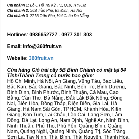
Chi nhánh 1:
Lô C Hồ Thị Kỷ, P1, Q10, TPHCM
Chi nhánh 2:
56B Trần Phú, Ba Đình, Hà Nội
Chi nhánh 3
: 271B Trần Phú, Hải Châu Đà Nẵng
Hotlines: 0936652727 - 0977 301 303
Email: info@360fruit.vn
Website:
360fruit.vn
Cửa hàng Giỏ trái cây 5B Bình Chánh có mặt tại 64
Tỉnh/Thành Trong cả nước bao gồm:
Hồ Chí Minh, Hà Nội, An Giang, Vũng Tàu, Bạc Liêu,
Bắc Kạn, Bắc Giang, Bắc Ninh, Bến Tre, Bình Dương,
Bình Định, Bình Phước, Bình Thuận, Cà Mau, Cao
Bằng, Cần Thơ, Đà Nẵng, Đắk Lắk,Đắk Nông, Đồng
Nai, Biên Hòa, Đồng Tháp, Điện Biên, Gia Lai, Hà
Giang, Hà Nam,Sài Gòn, TPHCM, Khánh Hòa, Kiên
Giang, Kon Tum, Lai Châu, Lào Cai, Lạng Sơn, Lâm
Đồng, Đà Lạt, Long An, Nam Định, Nghệ An, Ninh Bình,
Ninh Thuận, Phú Thọ, Phú Yên, Quảng Bình, Quảng
Nam, Quảng Ngãi, Quảng Ninh, Quảng Trị, Sóc Trăng,
Sơn La, Tây Ninh, Thái Bình, Thái Nguyên, Thanh Hóa,