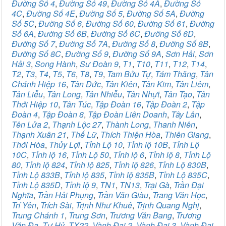
Đường Số 4
,
Đường Số 49
,
Đường Số 4A
,
Đường Số
4C
,
Đường Số 4E
,
Đường Số 5
,
Đường Số 5A
,
Đường
Số 5C
,
Đường Số 6
,
Đường Số 60
,
Đường Số 61
,
Đường
Số 6A
,
Đường Số 6B
,
Đường Số 6C
,
Đường Số 6D
,
Đường Số 7
,
Đường Số 7A
,
Đường Số 8
,
Đường Số 8B
,
Đường Số 8C
,
Đường Số 9
,
Đường Số 9A
,
Sơn Hải
,
Sơn
Hải 3
,
Song Hành
,
Sư Đoàn 9
,
T1
,
T10
,
T11
,
T12
,
T14
,
T2
,
T3
,
T4
,
T5
,
T6
,
T8
,
T9
,
Tam Bửu Tự
,
Tám Thăng
,
Tân
Chánh Hiệp 16
,
Tân Đức
,
Tân Kiên
,
Tân Kim
,
Tân Liêm
,
Tân Liễu
,
Tân Long
,
Tân Nhiễu
,
Tân Nhựt
,
Tân Tạo
,
Tân
Thới Hiệp 10
,
Tân Túc
,
Tập Đoàn 16
,
Tập Đoàn 2
,
Tập
Đoàn 4
,
Tập Đoàn 8
,
Tập Đoàn Liên Doanh
,
Tây Lân
,
Tên Lửa 2
,
Thạnh Lộc 27
,
Thành Long
,
Thanh Niên
,
Thạnh Xuân 21
,
Thế Lữ
,
Thích Thiện Hòa
,
Thiên Giang
,
Thới Hòa
,
Thủy Lợi
,
Tỉnh Lộ 10
,
Tỉnh lộ 10B
,
Tỉnh Lộ
10C
,
Tỉnh lộ 16
,
Tỉnh Lộ 50
,
Tỉnh lộ 6
,
Tỉnh lộ 8
,
Tỉnh Lộ
80
,
Tỉnh lộ 824
,
Tỉnh lộ 825
,
Tỉnh lộ 826
,
Tỉnh Lộ 830B
,
Tỉnh Lộ 833B
,
Tỉnh lộ 835
,
Tỉnh lộ 835B
,
Tỉnh Lộ 835C
,
Tỉnh Lộ 835D
,
Tỉnh lộ 9
,
TN1
,
TN13
,
Trại Gà
,
Trần Đại
Nghĩa
,
Trần Hải Phụng
,
Trần Văn Giàu
,
Trang Văn Học
,
Trí Yên
,
Trích Sài
,
Trịnh Như Khuê
,
Trịnh Quang Nghị
,
Trung Chánh 1
,
Trung Sơn
,
Trương Văn Bang
,
Trương
Văn Đa
,
Tư Hỷ
,
TX22
,
Vành Đai 2
,
Vành Đai 3
,
Vành Đai