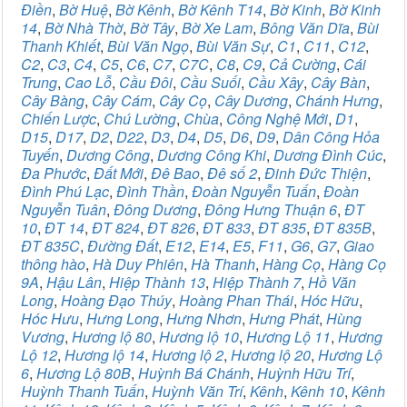
Điền
,
Bờ Huệ
,
Bờ Kênh
,
Bờ Kênh T14
,
Bờ Kinh
,
Bờ Kinh
14
,
Bờ Nhà Thờ
,
Bờ Tây
,
Bờ Xe Lam
,
Bông Văn Dĩa
,
Bùi
Thanh Khiết
,
Bùi Văn Ngọ
,
Bùi Văn Sự
,
C1
,
C11
,
C12
,
C2
,
C3
,
C4
,
C5
,
C6
,
C7
,
C7C
,
C8
,
C9
,
Cả Cường
,
Cái
Trung
,
Cao Lỗ
,
Cầu Đôi
,
Cầu Suối
,
Cầu Xây
,
Cây Bàn
,
Cây Bàng
,
Cây Cám
,
Cây Cọ
,
Cây Dương
,
Chánh Hưng
,
Chiến Lược
,
Chú Lường
,
Chùa
,
Công Nghệ Mới
,
D1
,
D15
,
D17
,
D2
,
D22
,
D3
,
D4
,
D5
,
D6
,
D9
,
Dân Công Hỏa
Tuyến
,
Dương Công
,
Dương Công Khi
,
Dương Đình Cúc
,
Đa Phước
,
Đất Mới
,
Đê Bao
,
Đê số 2
,
Đinh Đức Thiện
,
Đình Phú Lạc
,
Đình Thần
,
Đoàn Nguyễn Tuấn
,
Đoàn
Nguyễn Tuân
,
Đông Dương
,
Đông Hưng Thuận 6
,
ĐT
10
,
ĐT 14
,
ĐT 824
,
ĐT 826
,
ĐT 833
,
ĐT 835
,
ĐT 835B
,
ĐT 835C
,
Đường Đất
,
E12
,
E14
,
E5
,
F11
,
G6
,
G7
,
Giao
thông hào
,
Hà Duy Phiên
,
Hà Thanh
,
Hàng Cọ
,
Hàng Cọ
9A
,
Hậu Lân
,
Hiệp Thành 13
,
Hiệp Thành 7
,
Hồ Văn
Long
,
Hoàng Đạo Thúy
,
Hoàng Phan Thái
,
Hóc Hữu
,
Hóc Hưu
,
Hưng Long
,
Hưng Nhơn
,
Hưng Phát
,
Hùng
Vương
,
Hương lộ 80
,
Hương lộ 10
,
Hương Lộ 11
,
Hương
Lộ 12
,
Hương lộ 14
,
Hương lộ 2
,
Hương lộ 20
,
Hương Lộ
6
,
Hương Lộ 80B
,
Huỳnh Bá Chánh
,
Huỳnh Hữu Trí
,
Huỳnh Thanh Tuấn
,
Huỳnh Văn Trí
,
Kênh
,
Kênh 10
,
Kênh