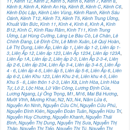
11
,
Kênh 12
,
Kênh 2
,
Kênh 5
,
Kênh 6
,
Kênh 7
,
Kênh 8
,
Kênh 9
,
Kênh A
,
Kênh An Hạ
,
Kênh B
,
Kênh C
,
Kênh C6
,
Kênh Độc Lập
,
Kênh Liên Vùng
,
Kênh Ranh
,
Kênh Sáu
Oánh
,
Kênh T12
,
Kênh T3
,
Kênh T5
,
Kênh Trung Ương
,
Khuất Văn Bức
,
Kinh 11
,
Kinh 4
,
Kinh 6
,
Kinh A
,
Kinh
B12
,
Kinh C
,
Kinh Rau Răm
,
Kinh T11
,
Kinh Trung
Ương
,
Lại Hùng Cường
,
Láng Le Bàu Cò
,
Lê Chân
,
Lê
Chính Đang
,
Lê Đình Chi
,
Lê Minh Xuân
,
Lê Quý Hoàn
,
Lê Thị Dung
,
Liên Ấp
,
Liên ấp 1
,
Liên ấp 1-2
,
Liên ấp 1-
3
,
Liên Ấp 12
,
Liên ấp 123
,
Liên Ấp 1234
,
Liên ấp 123A
,
Liên Ấp 1A
,
Liên ấp 2
,
Liên ấp 2-3
,
Liên Ấp 2-3-4
,
Liên
ấp 2-6
,
Liên ấp 234
,
Liên Ấp 3-4
,
Liên ấp 3-4-5
,
Liên Ấp
4 - 6
,
Liên ấp 4-5
,
Liên ấp 5
,
Liên ấp 5-6
,
Liên Ấp 6
,
Liên
ấp 6-2
,
Liên Khu 123
,
Liên Khu 2-6
,
Liên khu 4-5
,
Liên
Khu 5 - 6
,
Liên thôn 1-2-3
,
Liên Xã
,
Linh Hòa
,
Linh Hòa
Tự
,
Lô 2
,
Lộc Hòa
,
Lữ Văn Công
,
Lương Định Của
,
Lương Ngang
,
Lý Ông Trọng
,
M1
,
M16
,
Mai Bá Hương
,
Mười Vĩnh
,
Mương Khai
,
N2
,
N3
,
N4
,
Năm Lửa 6
,
Nguyễn An Ninh
,
Nguyễn Cửu Chí
,
Nguyễn Cửu Phú
,
Nguyễn Đình Kiên
,
Nguyễn Đoàn Tuân
,
Nguyễn Hữu Trí
,
Nguyễn Huy Chương
,
Nguyễn Khanh
,
Nguyễn Thái
Bình
,
Nguyễn Thị Dung
,
Nguyễn Thị Sưa
,
Nguyễn Thị
Thập
,
Nguyễn Thị Tiếp
,
Nguyễn Thị Tú
,
Nguyễn Thị