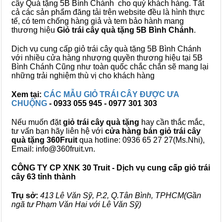
cây Quà tặng 5B Bình Chánh cho quý khách hàng. Tất
cả các sản phẩm đăng tải trên website đều là hình thực
tế, có tem chống hàng giả và tem bảo hành mang
thương hiệu
Giỏ trái cây quà tặng 5B Bình Chánh
.
Dịch vụ cung cấp giỏ trái cây quà tặng 5B Bình Chánh
với nhiều cửa hàng nhượng quyền thương hiệu tại 5B
Bình Chánh Cũng như toàn quốc chắc chắn sẽ mang lại
những trải nghiệm thù vị cho khách hàng
Xem tại:
CÁC MẪU GIỎ TRÁI CÂY ĐƯỢC ƯA
CHUỘNG
- 0933 055 945 - 0977 301 303
Nếu muốn đặt
giỏ trái cây quà tặng
hay cần thắc mắc,
tư vấn bạn hãy liên hệ với
cửa hàng bán
giỏ trái cây
quà tặng
360Fruit
qua hotline: 0936 65 27 27(Ms.Nhi),
Email: info@360fruit.vn.
CÔNG TY CP XNK 30 Truit - Dịch vụ cung cấp giỏ trái
cây 63 tỉnh thành
Trụ sở:
413 Lê Văn Sỹ, P.2, Q.Tân Bình, TPHCM(Gần
ngã tư Phạm Văn Hai với Lê Văn Sỹ)