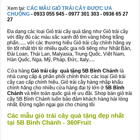
Xem tại:
CÁC MẪU GIỎ TRÁI CÂY ĐƯỢC ƯA
CHUỘNG
- 0933 055 945 - 0977 301 303 - 0936 65 27
27
Đa dạng các loại Giỏ trái cây quà tặng như Giỏ trái cây
với đầy đủ các màu sắc xanh đỏ tím vàng hồng trắng
phấn...... với các thương hiệu Giỏ trái cây chính hãng uy
tín tốt nhất tới từ nhiều quốc gia nổi tiếng như Nhật Bản,
Đài Loan, Thái Lan, Malyasia, Trung Quốc, Việt Nam,
Hàn Quốc, Nga, Mỹ, Pháp, Đức, Italy.....
Cửa hàng
Giỏ trái cây quà tặng 5B Bình Chánh
là
nhà cung cấp & phân phối chính thức các loại Giỏ trái
cây cao cấp chính hiệu, Giỏ trái cây hàng nhập khẩu
chính hãng cho nhiều cửa hàng đại lý lớn ở
5B Bình
Chánh
và trên toàn quốc giá rẻ ưu đãi. Shop bán giỏ trái
cây 5B Bình Chánh luôn bảo đảm khách hàng hài lòng
nhất. Đừng ngần ngại gọi cho chúng tôi
Các mẫu giỏ trái cây quà tặng đẹp nhất
tại 5B Bình Chánh - 360Fruit