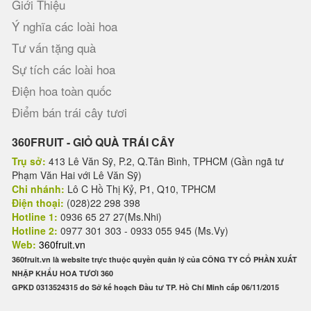
Giới Thiệu
Ý nghĩa các loài hoa
Tư vấn tặng quà
Sự tích các loài hoa
Điện hoa toàn quốc
Điểm bán trái cây tươi
360FRUIT - GIỎ QUÀ TRÁI CÂY
Trụ sở:
413 Lê Văn Sỹ, P.2, Q.Tân Bình, TPHCM (Gần ngã tư
Phạm Văn Hai với Lê Văn Sỹ)
Chi nhánh:
Lô C Hồ Thị Kỷ, P1, Q10, TPHCM
Điện thoại:
(028)22 298 398
Hotline 1:
0936 65 27 27(Ms.Nhi)
Hotline 2:
0977 301 303 - 0933 055 945 (Ms.Vy)
Web:
360fruit.vn
360fruit.vn là website trực thuộc quyền quản lý của CÔNG TY CỔ PHẦN XUẤT
NHẬP KHẨU HOA TƯƠI 360
GPKD 0313524315 do Sở kế hoạch Đầu tư TP. Hồ Chí Minh cấp 06/11/2015