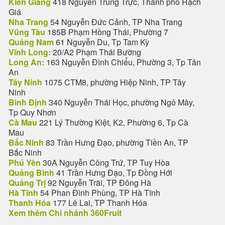
Kiên Giang
418 Nguyễn Trung Trực, Thành phố Rạch
Giá
Nha Trang
54 Nguyễn Đức Cảnh, TP Nha Trang
Vũng Tàu
185B Phạm Hồng Thái, Phường 7
Quảng Nam
61 Nguyễn Du, Tp Tam Kỳ
Vĩnh Long:
20/A2 Phạm Thái Bường
Long An:
163 Nguyễn Đình Chiểu, Phường 3, Tp Tân
An
Tây Ninh
1075 CTM8, phường Hiệp Ninh, TP Tây
Ninh
Bình Định
340 Nguyễn Thái Học, phường Ngô Mây,
Tp Quy Nhơn
Cà Mau
221 Lý Thường Kiệt, K2, Phường 6, Tp Cà
Mau
Bắc Ninh
83 Trần Hưng Đạo, phường Tiền An, TP
Bắc Ninh
Phú Yên
30A Nguyễn Công Trứ, TP Tuy Hòa
Quảng Bình
41 Trần Hưng Đạo, Tp Đồng Hới
Quảng Trị
92 Nguyễn Trãi, TP Đông Hà
Hà Tĩnh
54 Phan Đình Phùng, TP Hà Tĩnh
Thanh Hóa
177 Lê Lai, TP Thanh Hóa
Xem thêm Chi nhánh 360Fruit