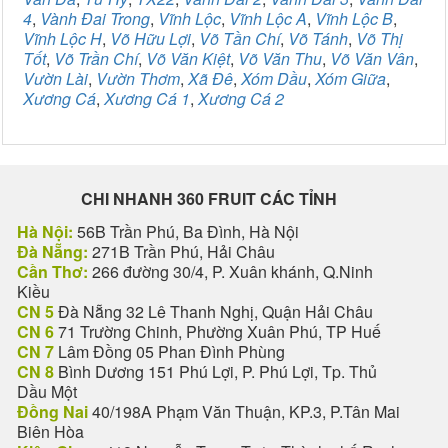
4
,
Vành Đai Trong
,
Vĩnh Lộc
,
Vĩnh Lộc A
,
Vĩnh Lộc B
,
Vĩnh Lộc H
,
Võ Hữu Lợi
,
Võ Tần Chí
,
Võ Tánh
,
Võ Thị
Tốt
,
Võ Trần Chí
,
Võ Văn Kiệt
,
Võ Văn Thu
,
Võ Văn Vân
,
Vườn Lài
,
Vườn Thơm
,
Xã Đê
,
Xóm Dầu
,
Xóm Giữa
,
Xương Cá
,
Xương Cá 1
,
Xương Cá 2
CHI NHANH 360 FRUIT CÁC TỈNH
Hà Nội:
56B Trần Phú, Ba Đình, Hà Nội
Đà Nẵng:
271B Trần Phú, Hải Châu
Cần Thơ:
266 đường 30/4, P. Xuân khánh, Q.Ninh
Kiều
CN 5
Đà Nẵng 32 Lê Thanh Nghị, Quận Hải Châu
CN 6
71 Trường Chinh, Phường Xuân Phú, TP Huế
CN 7
Lâm Đồng 05 Phan Đình Phùng
CN 8
Bình Dương 151 Phú Lợi, P. Phú Lợi, Tp. Thủ
Dầu Một
Đồng Nai
40/198A Phạm Văn Thuận, KP.3, P.Tân Mai
Biên Hòa