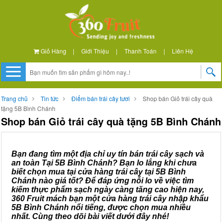
Giỏ Hàng
|
Giới Thiệu
|
Thanh Toán
|
Liên Hệ
Trang chủ
Tin tức
Điểm bán trái cây tươi
Shop bán Giỏ trái cây quà
tặng 5B Bình Chánh
Shop bán Giỏ trái cây quà tặng 5B Bình Chánh
Bạn đang tìm một địa chỉ uy tín bán trái cây sạch và
an toàn Tại 5B Bình Chánh? Bạn lo lắng khi chưa
biết chọn mua tại cửa hàng trái cây tại 5B Bình
Chánh nào giá tốt? Để đáp ứng nỗi lo về việc tìm
kiếm thực phẩm sạch ngày càng tăng cao hiện nay,
360 Fruit mách bạn một cửa hàng trái cây nhập khẩu
5B Bình Chánh nổi tiếng, được chọn mua nhiều
nhất. Cùng theo dõi bài viết dưới đây nhé!