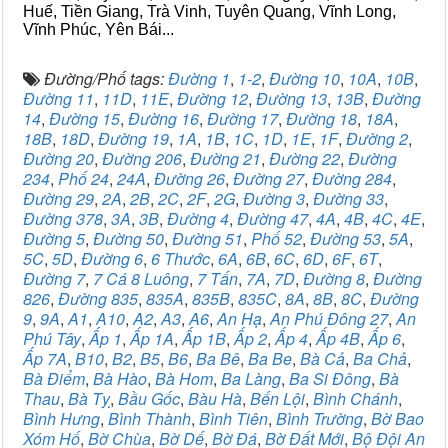
Huế, Tiền Giang, Trà Vinh, Tuyên Quang, Vĩnh Long,
Vĩnh Phúc, Yên Bái...
Đường/Phố tags:
Đường 1
,
1-2
,
Đường 10
,
10A
,
10B
,
Đường 11
,
11D
,
11E
,
Đường 12
,
Đường 13
,
13B
,
Đường
14
,
Đường 15
,
Đường 16
,
Đường 17
,
Đường 18
,
18A
,
18B
,
18D
,
Đường 19
,
1A
,
1B
,
1C
,
1D
,
1E
,
1F
,
Đường 2
,
Đường 20
,
Đường 206
,
Đường 21
,
Đường 22
,
Đường
234
,
Phố 24
,
24A
,
Đường 26
,
Đường 27
,
Đường 284
,
Đường 29
,
2A
,
2B
,
2C
,
2F
,
2G
,
Đường 3
,
Đường 33
,
Đường 378
,
3A
,
3B
,
Đường 4
,
Đường 47
,
4A
,
4B
,
4C
,
4E
,
Đường 5
,
Đường 50
,
Đường 51
,
Phố 52
,
Đường 53
,
5A
,
5C
,
5D
,
Đường 6
,
6 Thước
,
6A
,
6B
,
6C
,
6D
,
6F
,
6T
,
Đường 7
,
7 Cá 8 Luông
,
7 Tấn
,
7A
,
7D
,
Đường 8
,
Đường
826
,
Đường 835
,
835A
,
835B
,
835C
,
8A
,
8B
,
8C
,
Đường
9
,
9A
,
A1
,
A10
,
A2
,
A3
,
A6
,
An Hạ
,
An Phú Đông 27
,
An
Phú Tây
,
Ấp 1
,
Ấp 1A
,
Ấp 1B
,
Ấp 2
,
Ấp 4
,
Ấp 4B
,
Ấp 6
,
Ấp 7A
,
B10
,
B2
,
B5
,
B6
,
Ba Bê
,
Ba Be
,
Bà Cả
,
Ba Chả
,
Bà Điểm
,
Bà Hào
,
Bà Hom
,
Ba Làng
,
Ba Si Đông
,
Bà
Thau
,
Bà Tỵ
,
Bầu Gốc
,
Bàu Hà
,
Bến Lội
,
Bình Chánh
,
Bình Hưng
,
Bình Thành
,
Bình Tiên
,
Bình Trường
,
Bờ Bao
Xóm Hố
,
Bờ Chùa
,
Bờ Dế
,
Bờ Đá
,
Bờ Đất Mới
,
Bộ Đội An