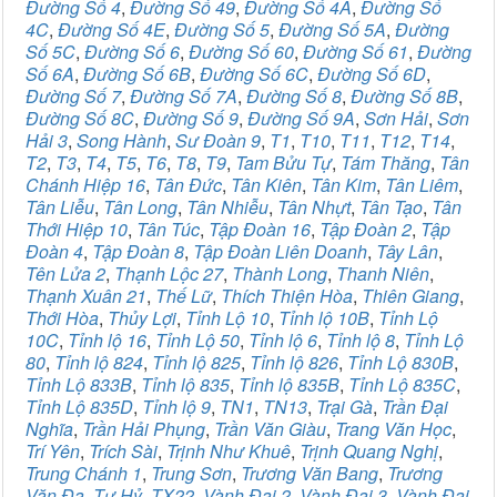
Đường Số 4
,
Đường Số 49
,
Đường Số 4A
,
Đường Số
4C
,
Đường Số 4E
,
Đường Số 5
,
Đường Số 5A
,
Đường
Số 5C
,
Đường Số 6
,
Đường Số 60
,
Đường Số 61
,
Đường
Số 6A
,
Đường Số 6B
,
Đường Số 6C
,
Đường Số 6D
,
Đường Số 7
,
Đường Số 7A
,
Đường Số 8
,
Đường Số 8B
,
Đường Số 8C
,
Đường Số 9
,
Đường Số 9A
,
Sơn Hải
,
Sơn
Hải 3
,
Song Hành
,
Sư Đoàn 9
,
T1
,
T10
,
T11
,
T12
,
T14
,
T2
,
T3
,
T4
,
T5
,
T6
,
T8
,
T9
,
Tam Bửu Tự
,
Tám Thăng
,
Tân
Chánh Hiệp 16
,
Tân Đức
,
Tân Kiên
,
Tân Kim
,
Tân Liêm
,
Tân Liễu
,
Tân Long
,
Tân Nhiễu
,
Tân Nhựt
,
Tân Tạo
,
Tân
Thới Hiệp 10
,
Tân Túc
,
Tập Đoàn 16
,
Tập Đoàn 2
,
Tập
Đoàn 4
,
Tập Đoàn 8
,
Tập Đoàn Liên Doanh
,
Tây Lân
,
Tên Lửa 2
,
Thạnh Lộc 27
,
Thành Long
,
Thanh Niên
,
Thạnh Xuân 21
,
Thế Lữ
,
Thích Thiện Hòa
,
Thiên Giang
,
Thới Hòa
,
Thủy Lợi
,
Tỉnh Lộ 10
,
Tỉnh lộ 10B
,
Tỉnh Lộ
10C
,
Tỉnh lộ 16
,
Tỉnh Lộ 50
,
Tỉnh lộ 6
,
Tỉnh lộ 8
,
Tỉnh Lộ
80
,
Tỉnh lộ 824
,
Tỉnh lộ 825
,
Tỉnh lộ 826
,
Tỉnh Lộ 830B
,
Tỉnh Lộ 833B
,
Tỉnh lộ 835
,
Tỉnh lộ 835B
,
Tỉnh Lộ 835C
,
Tỉnh Lộ 835D
,
Tỉnh lộ 9
,
TN1
,
TN13
,
Trại Gà
,
Trần Đại
Nghĩa
,
Trần Hải Phụng
,
Trần Văn Giàu
,
Trang Văn Học
,
Trí Yên
,
Trích Sài
,
Trịnh Như Khuê
,
Trịnh Quang Nghị
,
Trung Chánh 1
,
Trung Sơn
,
Trương Văn Bang
,
Trương
Văn Đa
,
Tư Hỷ
,
TX22
,
Vành Đai 2
,
Vành Đai 3
,
Vành Đai