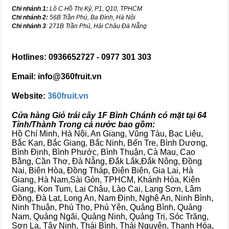
Chi nhánh 1:
Lô C Hồ Thị Kỷ, P1, Q10, TPHCM
Chi nhánh 2:
56B Trần Phú, Ba Đình, Hà Nội
Chi nhánh 3
: 271B Trần Phú, Hải Châu Đà Nẵng
Hotlines: 0936652727 - 0977 301 303
Email: info@360fruit.vn
Website:
360fruit.vn
Cửa hàng Giỏ trái cây 1F Bình Chánh có mặt tại 64
Tỉnh/Thành Trong cả nước bao gồm:
Hồ Chí Minh, Hà Nội, An Giang, Vũng Tàu, Bạc Liêu,
Bắc Kạn, Bắc Giang, Bắc Ninh, Bến Tre, Bình Dương,
Bình Định, Bình Phước, Bình Thuận, Cà Mau, Cao
Bằng, Cần Thơ, Đà Nẵng, Đắk Lắk,Đắk Nông, Đồng
Nai, Biên Hòa, Đồng Tháp, Điện Biên, Gia Lai, Hà
Giang, Hà Nam,Sài Gòn, TPHCM, Khánh Hòa, Kiên
Giang, Kon Tum, Lai Châu, Lào Cai, Lạng Sơn, Lâm
Đồng, Đà Lạt, Long An, Nam Định, Nghệ An, Ninh Bình,
Ninh Thuận, Phú Thọ, Phú Yên, Quảng Bình, Quảng
Nam, Quảng Ngãi, Quảng Ninh, Quảng Trị, Sóc Trăng,
Sơn La, Tây Ninh, Thái Bình, Thái Nguyên, Thanh Hóa,