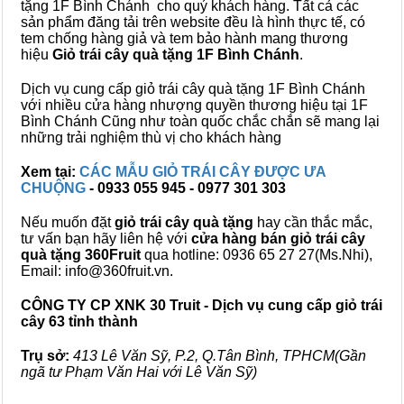
tặng 1F Bình Chánh cho quý khách hàng. Tất cả các
sản phẩm đăng tải trên website đều là hình thực tế, có
tem chống hàng giả và tem bảo hành mang thương
hiệu
Giỏ trái cây quà tặng 1F Bình Chánh
.
Dịch vụ cung cấp giỏ trái cây quà tặng 1F Bình Chánh
với nhiều cửa hàng nhượng quyền thương hiệu tại 1F
Bình Chánh Cũng như toàn quốc chắc chắn sẽ mang lại
những trải nghiệm thù vị cho khách hàng
Xem tại:
CÁC MẪU GIỎ TRÁI CÂY ĐƯỢC ƯA
CHUỘNG
- 0933 055 945 - 0977 301 303
Nếu muốn đặt
giỏ trái cây quà tặng
hay cần thắc mắc,
tư vấn bạn hãy liên hệ với
cửa hàng bán
giỏ trái cây
quà tặng
360Fruit
qua hotline: 0936 65 27 27(Ms.Nhi),
Email: info@360fruit.vn.
CÔNG TY CP XNK 30 Truit - Dịch vụ cung cấp giỏ trái
cây 63 tỉnh thành
Trụ sở:
413 Lê Văn Sỹ, P.2, Q.Tân Bình, TPHCM(Gần
ngã tư Phạm Văn Hai với Lê Văn Sỹ)