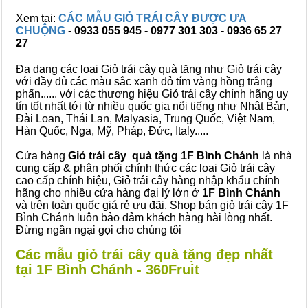
Xem tại:
CÁC MẪU GIỎ TRÁI CÂY ĐƯỢC ƯA
CHUỘNG
- 0933 055 945 - 0977 301 303 - 0936 65 27
27
Đa dạng các loại Giỏ trái cây quà tặng như Giỏ trái cây
với đầy đủ các màu sắc xanh đỏ tím vàng hồng trắng
phấn...... với các thương hiệu Giỏ trái cây chính hãng uy
tín tốt nhất tới từ nhiều quốc gia nổi tiếng như Nhật Bản,
Đài Loan, Thái Lan, Malyasia, Trung Quốc, Việt Nam,
Hàn Quốc, Nga, Mỹ, Pháp, Đức, Italy.....
Cửa hàng
Giỏ trái cây quà tặng 1F Bình Chánh
là nhà
cung cấp & phân phối chính thức các loại Giỏ trái cây
cao cấp chính hiệu, Giỏ trái cây hàng nhập khẩu chính
hãng cho nhiều cửa hàng đại lý lớn ở
1F Bình Chánh
và trên toàn quốc giá rẻ ưu đãi. Shop bán giỏ trái cây 1F
Bình Chánh luôn bảo đảm khách hàng hài lòng nhất.
Đừng ngần ngại gọi cho chúng tôi
Các mẫu giỏ trái cây quà tặng đẹp nhất
tại 1F Bình Chánh - 360Fruit