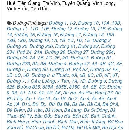
Huế, Tiền Giang, Trà Vinh, Tuyên Quang, Vĩnh Long,
Vĩnh Phúc, Yên Bái...
Đường/Phố tags:
Đường 1
,
1-2
,
Đường 10
,
10A
,
10B
,
Đường 11
,
11D
,
11E
,
Đường 12
,
Đường 13
,
13B
,
Đường
14
,
Đường 15
,
Đường 16
,
Đường 17
,
Đường 18
,
18A
,
18B
,
18D
,
Đường 19
,
1A
,
1B
,
1C
,
1D
,
1E
,
Đường 2
,
Đường 20
,
Đường 206
,
Đường 21
,
Đường 22
,
Đường
234
,
Phố 24
,
24A
,
Đường 26
,
Đường 27
,
Đường 284
,
Đường 29
,
2A
,
2B
,
2C
,
2F
,
2G
,
Đường 3
,
Đường 33
,
Đường 378
,
3A
,
3B
,
Đường 4
,
Đường 47
,
4A
,
4B
,
4C
,
4E
,
Đường 5
,
Đường 50
,
Đường 51
,
Phố 52
,
Đường 53
,
5A
,
5B
,
5C
,
5D
,
Đường 6
,
6 Thước
,
6A
,
6B
,
6C
,
6D
,
6F
,
6T
,
Đường 7
,
7 Cá 8 Luông
,
7 Tấn
,
7A
,
7D
,
Đường 8
,
Đường
826
,
Đường 835
,
835A
,
835B
,
835C
,
8A
,
8B
,
8C
,
Đường
9
,
9A
,
A1
,
A10
,
A2
,
A3
,
A6
,
An Hạ
,
An Phú Đông 27
,
An
Phú Tây
,
Ấp 1
,
Ấp 1A
,
Ấp 1B
,
Ấp 2
,
Ấp 4
,
Ấp 4B
,
Ấp 6
,
Ấp 7A
,
B10
,
B2
,
B5
,
B6
,
Ba Bê
,
Ba Be
,
Bà Cả
,
Ba Chả
,
Bà Điểm
,
Bà Hào
,
Bà Hom
,
Ba Làng
,
Ba Si Đông
,
Bà
Thau
,
Bà Tỵ
,
Bầu Gốc
,
Bàu Hà
,
Bến Lội
,
Bình Chánh
,
Bình Hưng
,
Bình Thành
,
Bình Tiên
,
Bình Trường
,
Bờ Bao
Xóm Hố
,
Bờ Chùa
,
Bờ Dế
,
Bờ Đá
,
Bờ Đất Mới
,
Bộ Đội An