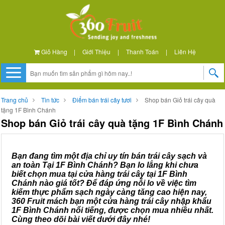
Giỏ Hàng
|
Giới Thiệu
|
Thanh Toán
|
Liên Hệ
Trang chủ
Tin tức
Điểm bán trái cây tươi
Shop bán Giỏ trái cây quà
tặng 1F Bình Chánh
Shop bán Giỏ trái cây quà tặng 1F Bình Chánh
Bạn đang tìm một địa chỉ uy tín bán trái cây sạch và
an toàn Tại 1F Bình Chánh? Bạn lo lắng khi chưa
biết chọn mua tại cửa hàng trái cây tại 1F Bình
Chánh nào giá tốt? Để đáp ứng nỗi lo về việc tìm
kiếm thực phẩm sạch ngày càng tăng cao hiện nay,
360 Fruit mách bạn một cửa hàng trái cây nhập khẩu
1F Bình Chánh nổi tiếng, được chọn mua nhiều nhất.
Cùng theo dõi bài viết dưới đây nhé!