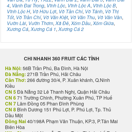
4
,
Vành Đai Trong
,
Vĩnh Lộc
,
Vĩnh Lộc A
,
Vĩnh Lộc B
,
Vĩnh Lộc H
,
Võ Hữu Lợi
,
Võ Tần Chí
,
Võ Tánh
,
Võ Thị
Tốt
,
Võ Trần Chí
,
Võ Văn Kiệt
,
Võ Văn Thu
,
Võ Văn Vân
,
Vườn Lài
,
Vườn Thơm
,
Xã Đê
,
Xóm Dầu
,
Xóm Giữa
,
Xương Cá
,
Xương Cá 1
,
Xương Cá 2
CHI NHANH 360 FRUIT CÁC TỈNH
Hà Nội:
56B Trần Phú, Ba Đình, Hà Nội
Đà Nẵng:
271B Trần Phú, Hải Châu
Cần Thơ:
266 đường 30/4, P. Xuân khánh, Q.Ninh
Kiều
CN 5
Đà Nẵng 32 Lê Thanh Nghị, Quận Hải Châu
CN 6
71 Trường Chinh, Phường Xuân Phú, TP Huế
CN 7
Lâm Đồng 05 Phan Đình Phùng
CN 8
Bình Dương 151 Phú Lợi, P. Phú Lợi, Tp. Thủ
Dầu Một
Đồng Nai
40/198A Phạm Văn Thuận, KP.3, P.Tân Mai
Biên Hòa