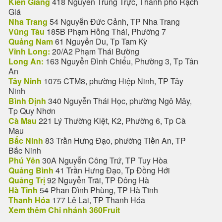
Kiên Giang
418 Nguyễn Trung Trực, Thành phố Rạch
Giá
Nha Trang
54 Nguyễn Đức Cảnh, TP Nha Trang
Vũng Tàu
185B Phạm Hồng Thái, Phường 7
Quảng Nam
61 Nguyễn Du, Tp Tam Kỳ
Vĩnh Long:
20/A2 Phạm Thái Bường
Long An:
163 Nguyễn Đình Chiểu, Phường 3, Tp Tân
An
Tây Ninh
1075 CTM8, phường Hiệp Ninh, TP Tây
Ninh
Bình Định
340 Nguyễn Thái Học, phường Ngô Mây,
Tp Quy Nhơn
Cà Mau
221 Lý Thường Kiệt, K2, Phường 6, Tp Cà
Mau
Bắc Ninh
83 Trần Hưng Đạo, phường Tiền An, TP
Bắc Ninh
Phú Yên
30A Nguyễn Công Trứ, TP Tuy Hòa
Quảng Bình
41 Trần Hưng Đạo, Tp Đồng Hới
Quảng Trị
92 Nguyễn Trãi, TP Đông Hà
Hà Tĩnh
54 Phan Đình Phùng, TP Hà Tĩnh
Thanh Hóa
177 Lê Lai, TP Thanh Hóa
Xem thêm Chi nhánh 360Fruit