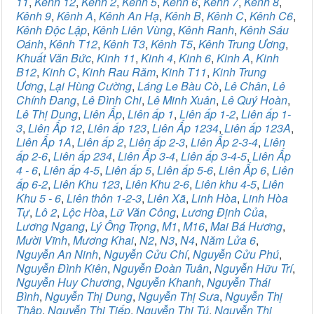
11
,
Kênh 12
,
Kênh 2
,
Kênh 5
,
Kênh 6
,
Kênh 7
,
Kênh 8
,
Kênh 9
,
Kênh A
,
Kênh An Hạ
,
Kênh B
,
Kênh C
,
Kênh C6
,
Kênh Độc Lập
,
Kênh Liên Vùng
,
Kênh Ranh
,
Kênh Sáu
Oánh
,
Kênh T12
,
Kênh T3
,
Kênh T5
,
Kênh Trung Ương
,
Khuất Văn Bức
,
Kinh 11
,
Kinh 4
,
Kinh 6
,
Kinh A
,
Kinh
B12
,
Kinh C
,
Kinh Rau Răm
,
Kinh T11
,
Kinh Trung
Ương
,
Lại Hùng Cường
,
Láng Le Bàu Cò
,
Lê Chân
,
Lê
Chính Đang
,
Lê Đình Chi
,
Lê Minh Xuân
,
Lê Quý Hoàn
,
Lê Thị Dung
,
Liên Ấp
,
Liên ấp 1
,
Liên ấp 1-2
,
Liên ấp 1-
3
,
Liên Ấp 12
,
Liên ấp 123
,
Liên Ấp 1234
,
Liên ấp 123A
,
Liên Ấp 1A
,
Liên ấp 2
,
Liên ấp 2-3
,
Liên Ấp 2-3-4
,
Liên
ấp 2-6
,
Liên ấp 234
,
Liên Ấp 3-4
,
Liên ấp 3-4-5
,
Liên Ấp
4 - 6
,
Liên ấp 4-5
,
Liên ấp 5
,
Liên ấp 5-6
,
Liên Ấp 6
,
Liên
ấp 6-2
,
Liên Khu 123
,
Liên Khu 2-6
,
Liên khu 4-5
,
Liên
Khu 5 - 6
,
Liên thôn 1-2-3
,
Liên Xã
,
Linh Hòa
,
Linh Hòa
Tự
,
Lô 2
,
Lộc Hòa
,
Lữ Văn Công
,
Lương Định Của
,
Lương Ngang
,
Lý Ông Trọng
,
M1
,
M16
,
Mai Bá Hương
,
Mười Vĩnh
,
Mương Khai
,
N2
,
N3
,
N4
,
Năm Lửa 6
,
Nguyễn An Ninh
,
Nguyễn Cửu Chí
,
Nguyễn Cửu Phú
,
Nguyễn Đình Kiên
,
Nguyễn Đoàn Tuân
,
Nguyễn Hữu Trí
,
Nguyễn Huy Chương
,
Nguyễn Khanh
,
Nguyễn Thái
Bình
,
Nguyễn Thị Dung
,
Nguyễn Thị Sưa
,
Nguyễn Thị
Thập
,
Nguyễn Thị Tiếp
,
Nguyễn Thị Tú
,
Nguyễn Thị