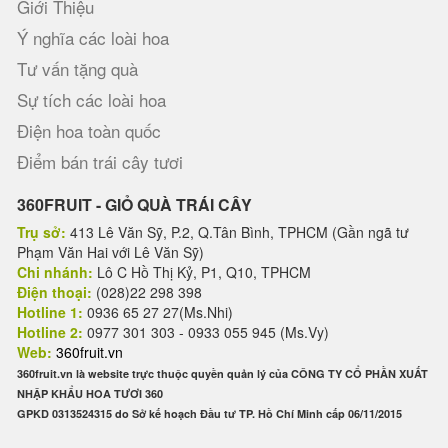
Giới Thiệu
Ý nghĩa các loài hoa
Tư vấn tặng quà
Sự tích các loài hoa
Điện hoa toàn quốc
Điểm bán trái cây tươi
360FRUIT - GIỎ QUÀ TRÁI CÂY
Trụ sở:
413 Lê Văn Sỹ, P.2, Q.Tân Bình, TPHCM (Gần ngã tư
Phạm Văn Hai với Lê Văn Sỹ)
Chi nhánh:
Lô C Hồ Thị Kỷ, P1, Q10, TPHCM
Điện thoại:
(028)22 298 398
Hotline 1:
0936 65 27 27(Ms.Nhi)
Hotline 2:
0977 301 303 - 0933 055 945 (Ms.Vy)
Web:
360fruit.vn
360fruit.vn là website trực thuộc quyền quản lý của CÔNG TY CỔ PHẦN XUẤT
NHẬP KHẨU HOA TƯƠI 360
GPKD 0313524315 do Sở kế hoạch Đầu tư TP. Hồ Chí Minh cấp 06/11/2015