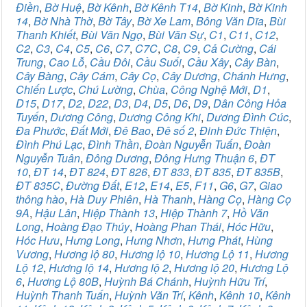
Điền
,
Bờ Huệ
,
Bờ Kênh
,
Bờ Kênh T14
,
Bờ Kinh
,
Bờ Kinh
14
,
Bờ Nhà Thờ
,
Bờ Tây
,
Bờ Xe Lam
,
Bông Văn Dĩa
,
Bùi
Thanh Khiết
,
Bùi Văn Ngọ
,
Bùi Văn Sự
,
C1
,
C11
,
C12
,
C2
,
C3
,
C4
,
C5
,
C6
,
C7
,
C7C
,
C8
,
C9
,
Cả Cường
,
Cái
Trung
,
Cao Lỗ
,
Cầu Đôi
,
Cầu Suối
,
Cầu Xây
,
Cây Bàn
,
Cây Bàng
,
Cây Cám
,
Cây Cọ
,
Cây Dương
,
Chánh Hưng
,
Chiến Lược
,
Chú Lường
,
Chùa
,
Công Nghệ Mới
,
D1
,
D15
,
D17
,
D2
,
D22
,
D3
,
D4
,
D5
,
D6
,
D9
,
Dân Công Hỏa
Tuyến
,
Dương Công
,
Dương Công Khi
,
Dương Đình Cúc
,
Đa Phước
,
Đất Mới
,
Đê Bao
,
Đê số 2
,
Đinh Đức Thiện
,
Đình Phú Lạc
,
Đình Thần
,
Đoàn Nguyễn Tuấn
,
Đoàn
Nguyễn Tuân
,
Đông Dương
,
Đông Hưng Thuận 6
,
ĐT
10
,
ĐT 14
,
ĐT 824
,
ĐT 826
,
ĐT 833
,
ĐT 835
,
ĐT 835B
,
ĐT 835C
,
Đường Đất
,
E12
,
E14
,
E5
,
F11
,
G6
,
G7
,
Giao
thông hào
,
Hà Duy Phiên
,
Hà Thanh
,
Hàng Cọ
,
Hàng Cọ
9A
,
Hậu Lân
,
Hiệp Thành 13
,
Hiệp Thành 7
,
Hồ Văn
Long
,
Hoàng Đạo Thúy
,
Hoàng Phan Thái
,
Hóc Hữu
,
Hóc Hưu
,
Hưng Long
,
Hưng Nhơn
,
Hưng Phát
,
Hùng
Vương
,
Hương lộ 80
,
Hương lộ 10
,
Hương Lộ 11
,
Hương
Lộ 12
,
Hương lộ 14
,
Hương lộ 2
,
Hương lộ 20
,
Hương Lộ
6
,
Hương Lộ 80B
,
Huỳnh Bá Chánh
,
Huỳnh Hữu Trí
,
Huỳnh Thanh Tuấn
,
Huỳnh Văn Trí
,
Kênh
,
Kênh 10
,
Kênh