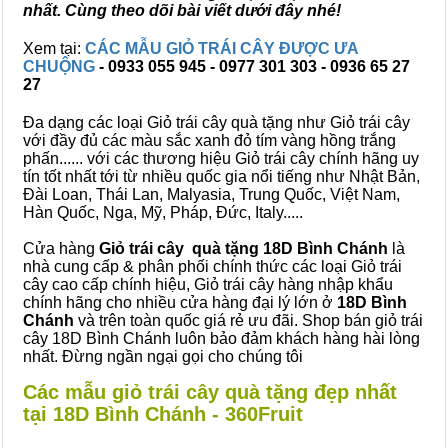
nhất. Cùng theo dõi bài viết dưới đây nhé!
Xem tại:
CÁC MẪU GIỎ TRÁI CÂY ĐƯỢC ƯA
CHUỘNG
- 0933 055 945 - 0977 301 303 - 0936 65 27
27
Đa dạng các loại Giỏ trái cây quà tặng như Giỏ trái cây
với đầy đủ các màu sắc xanh đỏ tím vàng hồng trắng
phấn...... với các thương hiệu Giỏ trái cây chính hãng uy
tín tốt nhất tới từ nhiều quốc gia nổi tiếng như Nhật Bản,
Đài Loan, Thái Lan, Malyasia, Trung Quốc, Việt Nam,
Hàn Quốc, Nga, Mỹ, Pháp, Đức, Italy.....
Cửa hàng
Giỏ trái cây quà tặng 18D Bình Chánh
là
nhà cung cấp & phân phối chính thức các loại Giỏ trái
cây cao cấp chính hiệu, Giỏ trái cây hàng nhập khẩu
chính hãng cho nhiều cửa hàng đại lý lớn ở
18D Bình
Chánh
và trên toàn quốc giá rẻ ưu đãi. Shop bán giỏ trái
cây 18D Bình Chánh luôn bảo đảm khách hàng hài lòng
nhất. Đừng ngần ngại gọi cho chúng tôi
Các mẫu giỏ trái cây quà tặng đẹp nhất
tại 18D Bình Chánh - 360Fruit