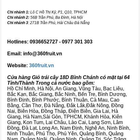
Chi nhánh 1:
Lô C Hồ Thị Kỷ, P1, Q10, TPHCM
Chi nhánh 2:
56B Trần Phú, Ba Đình, Hà Nội
Chi nhánh 3
: 271B Trần Phú, Hải Châu Đà Nẵng
Hotlines: 0936652727 - 0977 301 303
Email: info@360fruit.vn
Website:
360fruit.vn
Cửa hàng Giỏ trái cây 18D Bình Chánh có mặt tại 64
Tỉnh/Thành Trong cả nước bao gồm:
Hồ Chí Minh, Hà Nội, An Giang, Vũng Tàu, Bạc Liêu,
Bắc Kạn, Bắc Giang, Bắc Ninh, Bến Tre, Bình Dương,
Bình Định, Bình Phước, Bình Thuận, Cà Mau, Cao
Bằng, Cần Thơ, Đà Nẵng, Đắk Lắk,Đắk Nông, Đồng
Nai, Biên Hòa, Đồng Tháp, Điện Biên, Gia Lai, Hà
Giang, Hà Nam,Sài Gòn, TPHCM, Khánh Hòa, Kiên
Giang, Kon Tum, Lai Châu, Lào Cai, Lạng Sơn, Lâm
Đồng, Đà Lạt, Long An, Nam Định, Nghệ An, Ninh Bình,
Ninh Thuận, Phú Thọ, Phú Yên, Quảng Bình, Quảng
Nam, Quảng Ngãi, Quảng Ninh, Quảng Trị, Sóc Trăng,