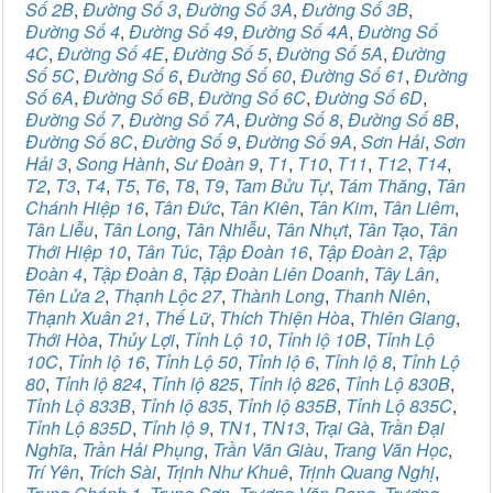
Số 2B
,
Đường Số 3
,
Đường Số 3A
,
Đường Số 3B
,
Đường Số 4
,
Đường Số 49
,
Đường Số 4A
,
Đường Số
4C
,
Đường Số 4E
,
Đường Số 5
,
Đường Số 5A
,
Đường
Số 5C
,
Đường Số 6
,
Đường Số 60
,
Đường Số 61
,
Đường
Số 6A
,
Đường Số 6B
,
Đường Số 6C
,
Đường Số 6D
,
Đường Số 7
,
Đường Số 7A
,
Đường Số 8
,
Đường Số 8B
,
Đường Số 8C
,
Đường Số 9
,
Đường Số 9A
,
Sơn Hải
,
Sơn
Hải 3
,
Song Hành
,
Sư Đoàn 9
,
T1
,
T10
,
T11
,
T12
,
T14
,
T2
,
T3
,
T4
,
T5
,
T6
,
T8
,
T9
,
Tam Bửu Tự
,
Tám Thăng
,
Tân
Chánh Hiệp 16
,
Tân Đức
,
Tân Kiên
,
Tân Kim
,
Tân Liêm
,
Tân Liễu
,
Tân Long
,
Tân Nhiễu
,
Tân Nhựt
,
Tân Tạo
,
Tân
Thới Hiệp 10
,
Tân Túc
,
Tập Đoàn 16
,
Tập Đoàn 2
,
Tập
Đoàn 4
,
Tập Đoàn 8
,
Tập Đoàn Liên Doanh
,
Tây Lân
,
Tên Lửa 2
,
Thạnh Lộc 27
,
Thành Long
,
Thanh Niên
,
Thạnh Xuân 21
,
Thế Lữ
,
Thích Thiện Hòa
,
Thiên Giang
,
Thới Hòa
,
Thủy Lợi
,
Tỉnh Lộ 10
,
Tỉnh lộ 10B
,
Tỉnh Lộ
10C
,
Tỉnh lộ 16
,
Tỉnh Lộ 50
,
Tỉnh lộ 6
,
Tỉnh lộ 8
,
Tỉnh Lộ
80
,
Tỉnh lộ 824
,
Tỉnh lộ 825
,
Tỉnh lộ 826
,
Tỉnh Lộ 830B
,
Tỉnh Lộ 833B
,
Tỉnh lộ 835
,
Tỉnh lộ 835B
,
Tỉnh Lộ 835C
,
Tỉnh Lộ 835D
,
Tỉnh lộ 9
,
TN1
,
TN13
,
Trại Gà
,
Trần Đại
Nghĩa
,
Trần Hải Phụng
,
Trần Văn Giàu
,
Trang Văn Học
,
Trí Yên
,
Trích Sài
,
Trịnh Như Khuê
,
Trịnh Quang Nghị
,