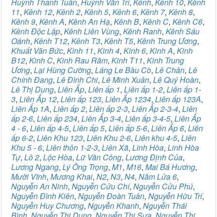
Huỳnh Thanh Tuấn
,
Huỳnh Văn Trí
,
Kênh
,
Kênh 10
,
Kênh
11
,
Kênh 12
,
Kênh 2
,
Kênh 5
,
Kênh 6
,
Kênh 7
,
Kênh 8
,
Kênh 9
,
Kênh A
,
Kênh An Hạ
,
Kênh B
,
Kênh C
,
Kênh C6
,
Kênh Độc Lập
,
Kênh Liên Vùng
,
Kênh Ranh
,
Kênh Sáu
Oánh
,
Kênh T12
,
Kênh T3
,
Kênh T5
,
Kênh Trung Ương
,
Khuất Văn Bức
,
Kinh 11
,
Kinh 4
,
Kinh 6
,
Kinh A
,
Kinh
B12
,
Kinh C
,
Kinh Rau Răm
,
Kinh T11
,
Kinh Trung
Ương
,
Lại Hùng Cường
,
Láng Le Bàu Cò
,
Lê Chân
,
Lê
Chính Đang
,
Lê Đình Chi
,
Lê Minh Xuân
,
Lê Quý Hoàn
,
Lê Thị Dung
,
Liên Ấp
,
Liên ấp 1
,
Liên ấp 1-2
,
Liên ấp 1-
3
,
Liên Ấp 12
,
Liên ấp 123
,
Liên Ấp 1234
,
Liên ấp 123A
,
Liên Ấp 1A
,
Liên ấp 2
,
Liên ấp 2-3
,
Liên Ấp 2-3-4
,
Liên
ấp 2-6
,
Liên ấp 234
,
Liên Ấp 3-4
,
Liên ấp 3-4-5
,
Liên Ấp
4 - 6
,
Liên ấp 4-5
,
Liên ấp 5
,
Liên ấp 5-6
,
Liên Ấp 6
,
Liên
ấp 6-2
,
Liên Khu 123
,
Liên Khu 2-6
,
Liên khu 4-5
,
Liên
Khu 5 - 6
,
Liên thôn 1-2-3
,
Liên Xã
,
Linh Hòa
,
Linh Hòa
Tự
,
Lô 2
,
Lộc Hòa
,
Lữ Văn Công
,
Lương Định Của
,
Lương Ngang
,
Lý Ông Trọng
,
M1
,
M16
,
Mai Bá Hương
,
Mười Vĩnh
,
Mương Khai
,
N2
,
N3
,
N4
,
Năm Lửa 6
,
Nguyễn An Ninh
,
Nguyễn Cửu Chí
,
Nguyễn Cửu Phú
,
Nguyễn Đình Kiên
,
Nguyễn Đoàn Tuân
,
Nguyễn Hữu Trí
,
Nguyễn Huy Chương
,
Nguyễn Khanh
,
Nguyễn Thái
Bình
,
Nguyễn Thị Dung
,
Nguyễn Thị Sưa
,
Nguyễn Thị