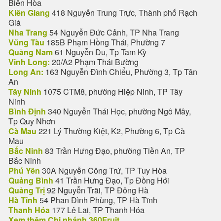
Biên Hòa
Kiên Giang
418 Nguyễn Trung Trực, Thành phố Rạch
Giá
Nha Trang
54 Nguyễn Đức Cảnh, TP Nha Trang
Vũng Tàu
185B Phạm Hồng Thái, Phường 7
Quảng Nam
61 Nguyễn Du, Tp Tam Kỳ
Vĩnh Long:
20/A2 Phạm Thái Bường
Long An:
163 Nguyễn Đình Chiểu, Phường 3, Tp Tân
An
Tây Ninh
1075 CTM8, phường Hiệp Ninh, TP Tây
Ninh
Bình Định
340 Nguyễn Thái Học, phường Ngô Mây,
Tp Quy Nhơn
Cà Mau
221 Lý Thường Kiệt, K2, Phường 6, Tp Cà
Mau
Bắc Ninh
83 Trần Hưng Đạo, phường Tiền An, TP
Bắc Ninh
Phú Yên
30A Nguyễn Công Trứ, TP Tuy Hòa
Quảng Bình
41 Trần Hưng Đạo, Tp Đồng Hới
Quảng Trị
92 Nguyễn Trãi, TP Đông Hà
Hà Tĩnh
54 Phan Đình Phùng, TP Hà Tĩnh
Thanh Hóa
177 Lê Lai, TP Thanh Hóa
Xem thêm Chi nhánh 360Fruit