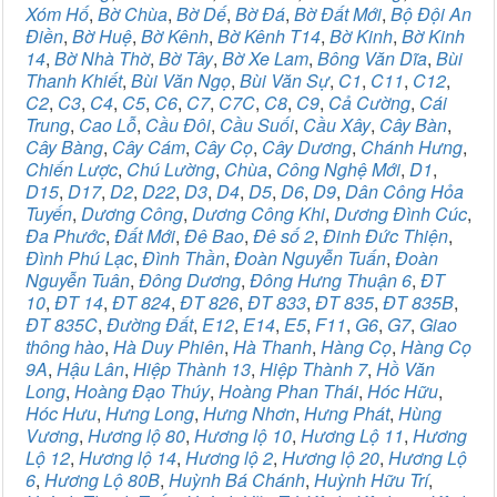
Xóm Hố
,
Bờ Chùa
,
Bờ Dế
,
Bờ Đá
,
Bờ Đất Mới
,
Bộ Đội An
Điền
,
Bờ Huệ
,
Bờ Kênh
,
Bờ Kênh T14
,
Bờ Kinh
,
Bờ Kinh
14
,
Bờ Nhà Thờ
,
Bờ Tây
,
Bờ Xe Lam
,
Bông Văn Dĩa
,
Bùi
Thanh Khiết
,
Bùi Văn Ngọ
,
Bùi Văn Sự
,
C1
,
C11
,
C12
,
C2
,
C3
,
C4
,
C5
,
C6
,
C7
,
C7C
,
C8
,
C9
,
Cả Cường
,
Cái
Trung
,
Cao Lỗ
,
Cầu Đôi
,
Cầu Suối
,
Cầu Xây
,
Cây Bàn
,
Cây Bàng
,
Cây Cám
,
Cây Cọ
,
Cây Dương
,
Chánh Hưng
,
Chiến Lược
,
Chú Lường
,
Chùa
,
Công Nghệ Mới
,
D1
,
D15
,
D17
,
D2
,
D22
,
D3
,
D4
,
D5
,
D6
,
D9
,
Dân Công Hỏa
Tuyến
,
Dương Công
,
Dương Công Khi
,
Dương Đình Cúc
,
Đa Phước
,
Đất Mới
,
Đê Bao
,
Đê số 2
,
Đinh Đức Thiện
,
Đình Phú Lạc
,
Đình Thần
,
Đoàn Nguyễn Tuấn
,
Đoàn
Nguyễn Tuân
,
Đông Dương
,
Đông Hưng Thuận 6
,
ĐT
10
,
ĐT 14
,
ĐT 824
,
ĐT 826
,
ĐT 833
,
ĐT 835
,
ĐT 835B
,
ĐT 835C
,
Đường Đất
,
E12
,
E14
,
E5
,
F11
,
G6
,
G7
,
Giao
thông hào
,
Hà Duy Phiên
,
Hà Thanh
,
Hàng Cọ
,
Hàng Cọ
9A
,
Hậu Lân
,
Hiệp Thành 13
,
Hiệp Thành 7
,
Hồ Văn
Long
,
Hoàng Đạo Thúy
,
Hoàng Phan Thái
,
Hóc Hữu
,
Hóc Hưu
,
Hưng Long
,
Hưng Nhơn
,
Hưng Phát
,
Hùng
Vương
,
Hương lộ 80
,
Hương lộ 10
,
Hương Lộ 11
,
Hương
Lộ 12
,
Hương lộ 14
,
Hương lộ 2
,
Hương lộ 20
,
Hương Lộ
6
,
Hương Lộ 80B
,
Huỳnh Bá Chánh
,
Huỳnh Hữu Trí
,