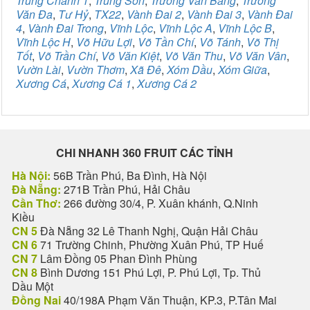
Trung Chánh 1
,
Trung Sơn
,
Trương Văn Bang
,
Trương
Văn Đa
,
Tư Hỷ
,
TX22
,
Vành Đai 2
,
Vành Đai 3
,
Vành Đai
4
,
Vành Đai Trong
,
Vĩnh Lộc
,
Vĩnh Lộc A
,
Vĩnh Lộc B
,
Vĩnh Lộc H
,
Võ Hữu Lợi
,
Võ Tần Chí
,
Võ Tánh
,
Võ Thị
Tốt
,
Võ Trần Chí
,
Võ Văn Kiệt
,
Võ Văn Thu
,
Võ Văn Vân
,
Vườn Lài
,
Vườn Thơm
,
Xã Đê
,
Xóm Dầu
,
Xóm Giữa
,
Xương Cá
,
Xương Cá 1
,
Xương Cá 2
CHI NHANH 360 FRUIT CÁC TỈNH
Hà Nội:
56B Trần Phú, Ba Đình, Hà Nội
Đà Nẵng:
271B Trần Phú, Hải Châu
Cần Thơ:
266 đường 30/4, P. Xuân khánh, Q.Ninh
Kiều
CN 5
Đà Nẵng 32 Lê Thanh Nghị, Quận Hải Châu
CN 6
71 Trường Chinh, Phường Xuân Phú, TP Huế
CN 7
Lâm Đồng 05 Phan Đình Phùng
CN 8
Bình Dương 151 Phú Lợi, P. Phú Lợi, Tp. Thủ
Dầu Một
Đồng Nai
40/198A Phạm Văn Thuận, KP.3, P.Tân Mai