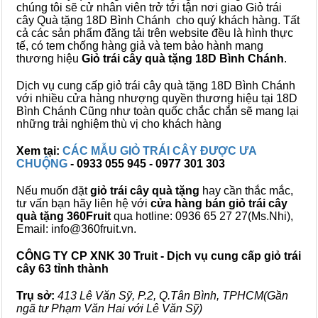
chúng tôi sẽ cử nhân viên trở tới tận nơi giao Giỏ trái
cây Quà tặng 18D Bình Chánh cho quý khách hàng. Tất
cả các sản phẩm đăng tải trên website đều là hình thực
tế, có tem chống hàng giả và tem bảo hành mang
thương hiệu
Giỏ trái cây quà tặng 18D Bình Chánh
.
Dịch vụ cung cấp giỏ trái cây quà tặng 18D Bình Chánh
với nhiều cửa hàng nhượng quyền thương hiệu tại 18D
Bình Chánh Cũng như toàn quốc chắc chắn sẽ mang lại
những trải nghiệm thù vị cho khách hàng
Xem tại:
CÁC MẪU GIỎ TRÁI CÂY ĐƯỢC ƯA
CHUỘNG
- 0933 055 945 - 0977 301 303
Nếu muốn đặt
giỏ trái cây quà tặng
hay cần thắc mắc,
tư vấn bạn hãy liên hệ với
cửa hàng bán
giỏ trái cây
quà tặng
360Fruit
qua hotline: 0936 65 27 27(Ms.Nhi),
Email: info@360fruit.vn.
CÔNG TY CP XNK 30 Truit - Dịch vụ cung cấp giỏ trái
cây 63 tỉnh thành
Trụ sở:
413 Lê Văn Sỹ, P.2, Q.Tân Bình, TPHCM(Gần
ngã tư Phạm Văn Hai với Lê Văn Sỹ)