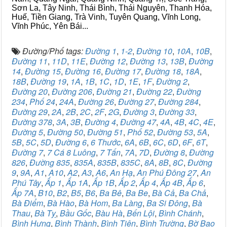
Sơn La, Tây Ninh, Thái Bình, Thái Nguyên, Thanh Hóa,
Huế, Tiền Giang, Trà Vinh, Tuyên Quang, Vĩnh Long,
Vĩnh Phúc, Yên Bái...
Đường/Phố tags:
Đường 1
,
1-2
,
Đường 10
,
10A
,
10B
,
Đường 11
,
11D
,
11E
,
Đường 12
,
Đường 13
,
13B
,
Đường
14
,
Đường 15
,
Đường 16
,
Đường 17
,
Đường 18
,
18A
,
18B
,
Đường 19
,
1A
,
1B
,
1C
,
1D
,
1E
,
1F
,
Đường 2
,
Đường 20
,
Đường 206
,
Đường 21
,
Đường 22
,
Đường
234
,
Phố 24
,
24A
,
Đường 26
,
Đường 27
,
Đường 284
,
Đường 29
,
2A
,
2B
,
2C
,
2F
,
2G
,
Đường 3
,
Đường 33
,
Đường 378
,
3A
,
3B
,
Đường 4
,
Đường 47
,
4A
,
4B
,
4C
,
4E
,
Đường 5
,
Đường 50
,
Đường 51
,
Phố 52
,
Đường 53
,
5A
,
5B
,
5C
,
5D
,
Đường 6
,
6 Thước
,
6A
,
6B
,
6C
,
6D
,
6F
,
6T
,
Đường 7
,
7 Cá 8 Luông
,
7 Tấn
,
7A
,
7D
,
Đường 8
,
Đường
826
,
Đường 835
,
835A
,
835B
,
835C
,
8A
,
8B
,
8C
,
Đường
9
,
9A
,
A1
,
A10
,
A2
,
A3
,
A6
,
An Hạ
,
An Phú Đông 27
,
An
Phú Tây
,
Ấp 1
,
Ấp 1A
,
Ấp 1B
,
Ấp 2
,
Ấp 4
,
Ấp 4B
,
Ấp 6
,
Ấp 7A
,
B10
,
B2
,
B5
,
B6
,
Ba Bê
,
Ba Be
,
Bà Cả
,
Ba Chả
,
Bà Điểm
,
Bà Hào
,
Bà Hom
,
Ba Làng
,
Ba Si Đông
,
Bà
Thau
,
Bà Tỵ
,
Bầu Gốc
,
Bàu Hà
,
Bến Lội
,
Bình Chánh
,
Bình Hưng
,
Bình Thành
,
Bình Tiên
,
Bình Trường
,
Bờ Bao