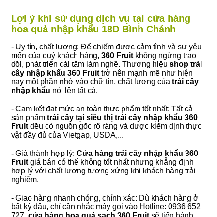
Lợi ý khi sử dụng dịch vụ tại cửa hàng
hoa quả nhập khẩu 18D Bình Chánh
- Uy tín, chất lượng: Để chiếm được cảm tình và sự yêu
mến của quý khách hàng,
360 Fruit
không ngừng trao
dồi, phát triển cái tâm làm nghề. Thương hiệu
shop trái
cây nhập khẩu 360 Fruit
trở nên mạnh mẽ như hiện
nay một phần nhờ vào chữ tín, chất lượng của
trái cây
nhập khẩu
nói lên tất cả.
- Cam kết đạt mức an toàn thực phẩm tốt nhất: Tất cả
sản phẩm
trái cây tại siêu thị trái cây nhập khẩu 360
Fruit
đều có nguồn gốc rõ ràng và được kiểm định thực
vật đầy đủ của Vietgap, USDA,...
- Giá thành hợp lý:
Cửa hàng trái cây nhập khẩu 360
Fruit
giá bán có thể không tốt nhất nhưng khẳng định
hợp lý với chất lượng tương xứng khi khách hàng trải
nghiệm.
- Giao hàng nhanh chóng, chính xác: Dù khách hàng ở
bất kỳ đâu, chỉ cần nhắc máy gọi vào Hotline: 0936 652
727,
cửa hàng hoa quả sạch 360 Fruit
sẽ tiến hành