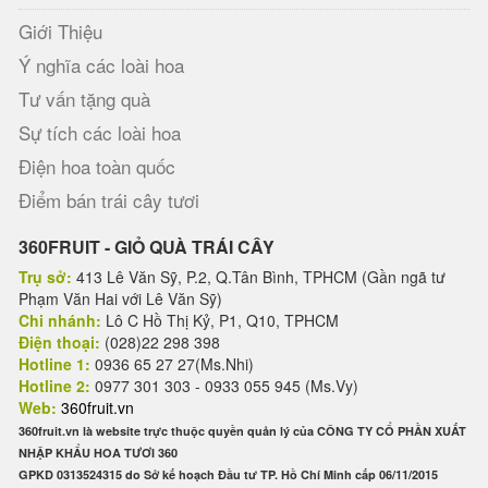
Giới Thiệu
Ý nghĩa các loài hoa
Tư vấn tặng quà
Sự tích các loài hoa
Điện hoa toàn quốc
Điểm bán trái cây tươi
360FRUIT - GIỎ QUÀ TRÁI CÂY
Trụ sở:
413 Lê Văn Sỹ, P.2, Q.Tân Bình, TPHCM (Gần ngã tư
Phạm Văn Hai với Lê Văn Sỹ)
Chi nhánh:
Lô C Hồ Thị Kỷ, P1, Q10, TPHCM
Điện thoại:
(028)22 298 398
Hotline 1:
0936 65 27 27(Ms.Nhi)
Hotline 2:
0977 301 303 - 0933 055 945 (Ms.Vy)
Web:
360fruit.vn
360fruit.vn là website trực thuộc quyền quản lý của CÔNG TY CỔ PHẦN XUẤT
NHẬP KHẨU HOA TƯƠI 360
GPKD 0313524315 do Sở kế hoạch Đầu tư TP. Hồ Chí Minh cấp 06/11/2015