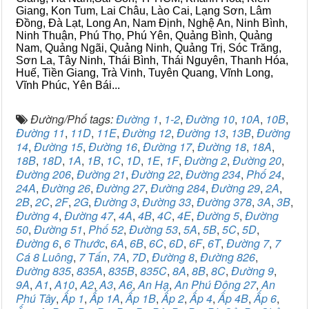
Giang, Kon Tum, Lai Châu, Lào Cai, Lạng Sơn, Lâm
Đồng, Đà Lạt, Long An, Nam Định, Nghệ An, Ninh Bình,
Ninh Thuận, Phú Thọ, Phú Yên, Quảng Bình, Quảng
Nam, Quảng Ngãi, Quảng Ninh, Quảng Trị, Sóc Trăng,
Sơn La, Tây Ninh, Thái Bình, Thái Nguyên, Thanh Hóa,
Huế, Tiền Giang, Trà Vinh, Tuyên Quang, Vĩnh Long,
Vĩnh Phúc, Yên Bái...
Đường/Phố tags:
Đường 1
,
1-2
,
Đường 10
,
10A
,
10B
,
Đường 11
,
11D
,
11E
,
Đường 12
,
Đường 13
,
13B
,
Đường
14
,
Đường 15
,
Đường 16
,
Đường 17
,
Đường 18
,
18A
,
18B
,
18D
,
1A
,
1B
,
1C
,
1D
,
1E
,
1F
,
Đường 2
,
Đường 20
,
Đường 206
,
Đường 21
,
Đường 22
,
Đường 234
,
Phố 24
,
24A
,
Đường 26
,
Đường 27
,
Đường 284
,
Đường 29
,
2A
,
2B
,
2C
,
2F
,
2G
,
Đường 3
,
Đường 33
,
Đường 378
,
3A
,
3B
,
Đường 4
,
Đường 47
,
4A
,
4B
,
4C
,
4E
,
Đường 5
,
Đường
50
,
Đường 51
,
Phố 52
,
Đường 53
,
5A
,
5B
,
5C
,
5D
,
Đường 6
,
6 Thước
,
6A
,
6B
,
6C
,
6D
,
6F
,
6T
,
Đường 7
,
7
Cá 8 Luông
,
7 Tấn
,
7A
,
7D
,
Đường 8
,
Đường 826
,
Đường 835
,
835A
,
835B
,
835C
,
8A
,
8B
,
8C
,
Đường 9
,
9A
,
A1
,
A10
,
A2
,
A3
,
A6
,
An Hạ
,
An Phú Đông 27
,
An
Phú Tây
,
Ấp 1
,
Ấp 1A
,
Ấp 1B
,
Ấp 2
,
Ấp 4
,
Ấp 4B
,
Ấp 6
,