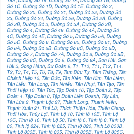
18A
,
Đường Số 19
,
Đường Số 1A
,
Đường Số 1B
,
Đường
Số 1C
,
Đường Số 1D
,
Đường Số 1E
,
Đường Số 2
,
Đường Số 20
,
Đường Số 21
,
Đường Số 22
,
Đường Số
23
,
Đường Số 24
,
Đường Số 26
,
Đường Số 2A
,
Đường
Số 2B
,
Đường Số 3
,
Đường Số 3A
,
Đường Số 3B
,
Đường Số 4
,
Đường Số 49
,
Đường Số 4A
,
Đường Số
4C
,
Đường Số 4E
,
Đường Số 5
,
Đường Số 5A
,
Đường
Số 5C
,
Đường Số 6
,
Đường Số 60
,
Đường Số 61
,
Đường
Số 6A
,
Đường Số 6B
,
Đường Số 6C
,
Đường Số 6D
,
Đường Số 7
,
Đường Số 7A
,
Đường Số 8
,
Đường Số 8B
,
Đường Số 8C
,
Đường Số 9
,
Đường Số 9A
,
Sơn Hải
,
Sơn
Hải 3
,
Song Hành
,
Sư Đoàn 9
,
T1
,
T10
,
T11
,
T12
,
T14
,
T2
,
T3
,
T4
,
T5
,
T6
,
T8
,
T9
,
Tam Bửu Tự
,
Tám Thăng
,
Tân
Chánh Hiệp 16
,
Tân Đức
,
Tân Kiên
,
Tân Kim
,
Tân Liêm
,
Tân Liễu
,
Tân Long
,
Tân Nhiễu
,
Tân Nhựt
,
Tân Tạo
,
Tân
Thới Hiệp 10
,
Tân Túc
,
Tập Đoàn 16
,
Tập Đoàn 2
,
Tập
Đoàn 4
,
Tập Đoàn 8
,
Tập Đoàn Liên Doanh
,
Tây Lân
,
Tên Lửa 2
,
Thạnh Lộc 27
,
Thành Long
,
Thanh Niên
,
Thạnh Xuân 21
,
Thế Lữ
,
Thích Thiện Hòa
,
Thiên Giang
,
Thới Hòa
,
Thủy Lợi
,
Tỉnh Lộ 10
,
Tỉnh lộ 10B
,
Tỉnh Lộ
10C
,
Tỉnh lộ 16
,
Tỉnh Lộ 50
,
Tỉnh lộ 6
,
Tỉnh lộ 8
,
Tỉnh Lộ
80
,
Tỉnh lộ 824
,
Tỉnh lộ 825
,
Tỉnh lộ 826
,
Tỉnh Lộ 830B
,
Tỉnh Lộ 833B
,
Tỉnh lộ 835
,
Tỉnh lộ 835B
,
Tỉnh Lộ 835C
,