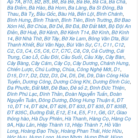
Ấp 7A
,
B10
,
B2
,
B5
,
B6
,
Ba Bê
,
Ba Be
,
Bà Cả
,
Ba Chả
,
Bà Điểm
,
Bà Hào
,
Bà Hom
,
Ba Làng
,
Ba Si Đông
,
Bà
Thau
,
Bà Tỵ
,
Bầu Gốc
,
Bàu Hà
,
Bến Lội
,
Bình Chánh
,
Bình Hưng
,
Bình Thành
,
Bình Tiên
,
Bình Trường
,
Bờ Bao
Xóm Hố
,
Bờ Chùa
,
Bờ Dế
,
Bờ Đá
,
Bờ Đất Mới
,
Bộ Đội An
Điền
,
Bờ Huệ
,
Bờ Kênh
,
Bờ Kênh T14
,
Bờ Kinh
,
Bờ Kinh
14
,
Bờ Nhà Thờ
,
Bờ Tây
,
Bờ Xe Lam
,
Bông Văn Dĩa
,
Bùi
Thanh Khiết
,
Bùi Văn Ngọ
,
Bùi Văn Sự
,
C1
,
C11
,
C12
,
C2
,
C3
,
C4
,
C5
,
C6
,
C7
,
C7C
,
C8
,
C9
,
Cả Cường
,
Cái
Trung
,
Cao Lỗ
,
Cầu Đôi
,
Cầu Suối
,
Cầu Xây
,
Cây Bàn
,
Cây Bàng
,
Cây Cám
,
Cây Cọ
,
Cây Dương
,
Chánh Hưng
,
Chiến Lược
,
Chú Lường
,
Chùa
,
Công Nghệ Mới
,
D1
,
D15
,
D17
,
D2
,
D22
,
D3
,
D4
,
D5
,
D6
,
D9
,
Dân Công Hỏa
Tuyến
,
Dương Công
,
Dương Công Khi
,
Dương Đình Cúc
,
Đa Phước
,
Đất Mới
,
Đê Bao
,
Đê số 2
,
Đinh Đức Thiện
,
Đình Phú Lạc
,
Đình Thần
,
Đoàn Nguyễn Tuấn
,
Đoàn
Nguyễn Tuân
,
Đông Dương
,
Đông Hưng Thuận 6
,
ĐT
10
,
ĐT 14
,
ĐT 824
,
ĐT 826
,
ĐT 833
,
ĐT 835
,
ĐT 835B
,
ĐT 835C
,
Đường Đất
,
E12
,
E14
,
E5
,
F11
,
G6
,
G7
,
Giao
thông hào
,
Hà Duy Phiên
,
Hà Thanh
,
Hàng Cọ
,
Hàng Cọ
9A
,
Hậu Lân
,
Hiệp Thành 13
,
Hiệp Thành 7
,
Hồ Văn
Long
,
Hoàng Đạo Thúy
,
Hoàng Phan Thái
,
Hóc Hữu
,
Hóc Hưu
,
Hưng Long
,
Hưng Nhơn
,
Hưng Phát
,
Hùng