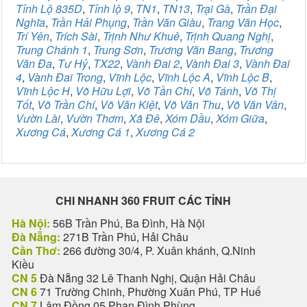
Tỉnh Lộ 835D
,
Tỉnh lộ 9
,
TN1
,
TN13
,
Trại Gà
,
Trần Đại
Nghĩa
,
Trần Hải Phụng
,
Trần Văn Giàu
,
Trang Văn Học
,
Trí Yên
,
Trích Sài
,
Trịnh Như Khuê
,
Trịnh Quang Nghị
,
Trung Chánh 1
,
Trung Sơn
,
Trương Văn Bang
,
Trương
Văn Đa
,
Tư Hỷ
,
TX22
,
Vành Đai 2
,
Vành Đai 3
,
Vành Đai
4
,
Vành Đai Trong
,
Vĩnh Lộc
,
Vĩnh Lộc A
,
Vĩnh Lộc B
,
Vĩnh Lộc H
,
Võ Hữu Lợi
,
Võ Tần Chí
,
Võ Tánh
,
Võ Thị
Tốt
,
Võ Trần Chí
,
Võ Văn Kiệt
,
Võ Văn Thu
,
Võ Văn Vân
,
Vườn Lài
,
Vườn Thơm
,
Xã Đê
,
Xóm Dầu
,
Xóm Giữa
,
Xương Cá
,
Xương Cá 1
,
Xương Cá 2
CHI NHANH 360 FRUIT CÁC TỈNH
Hà Nội:
56B Trần Phú, Ba Đình, Hà Nội
Đà Nẵng:
271B Trần Phú, Hải Châu
Cần Thơ:
266 đường 30/4, P. Xuân khánh, Q.Ninh
Kiều
CN 5
Đà Nẵng 32 Lê Thanh Nghị, Quận Hải Châu
CN 6
71 Trường Chinh, Phường Xuân Phú, TP Huế
CN 7
Lâm Đồng 05 Phan Đình Phùng