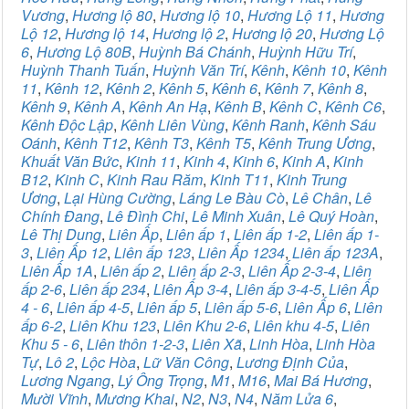
Vương
,
Hương lộ 80
,
Hương lộ 10
,
Hương Lộ 11
,
Hương
Lộ 12
,
Hương lộ 14
,
Hương lộ 2
,
Hương lộ 20
,
Hương Lộ
6
,
Hương Lộ 80B
,
Huỳnh Bá Chánh
,
Huỳnh Hữu Trí
,
Huỳnh Thanh Tuấn
,
Huỳnh Văn Trí
,
Kênh
,
Kênh 10
,
Kênh
11
,
Kênh 12
,
Kênh 2
,
Kênh 5
,
Kênh 6
,
Kênh 7
,
Kênh 8
,
Kênh 9
,
Kênh A
,
Kênh An Hạ
,
Kênh B
,
Kênh C
,
Kênh C6
,
Kênh Độc Lập
,
Kênh Liên Vùng
,
Kênh Ranh
,
Kênh Sáu
Oánh
,
Kênh T12
,
Kênh T3
,
Kênh T5
,
Kênh Trung Ương
,
Khuất Văn Bức
,
Kinh 11
,
Kinh 4
,
Kinh 6
,
Kinh A
,
Kinh
B12
,
Kinh C
,
Kinh Rau Răm
,
Kinh T11
,
Kinh Trung
Ương
,
Lại Hùng Cường
,
Láng Le Bàu Cò
,
Lê Chân
,
Lê
Chính Đang
,
Lê Đình Chi
,
Lê Minh Xuân
,
Lê Quý Hoàn
,
Lê Thị Dung
,
Liên Ấp
,
Liên ấp 1
,
Liên ấp 1-2
,
Liên ấp 1-
3
,
Liên Ấp 12
,
Liên ấp 123
,
Liên Ấp 1234
,
Liên ấp 123A
,
Liên Ấp 1A
,
Liên ấp 2
,
Liên ấp 2-3
,
Liên Ấp 2-3-4
,
Liên
ấp 2-6
,
Liên ấp 234
,
Liên Ấp 3-4
,
Liên ấp 3-4-5
,
Liên Ấp
4 - 6
,
Liên ấp 4-5
,
Liên ấp 5
,
Liên ấp 5-6
,
Liên Ấp 6
,
Liên
ấp 6-2
,
Liên Khu 123
,
Liên Khu 2-6
,
Liên khu 4-5
,
Liên
Khu 5 - 6
,
Liên thôn 1-2-3
,
Liên Xã
,
Linh Hòa
,
Linh Hòa
Tự
,
Lô 2
,
Lộc Hòa
,
Lữ Văn Công
,
Lương Định Của
,
Lương Ngang
,
Lý Ông Trọng
,
M1
,
M16
,
Mai Bá Hương
,
Mười Vĩnh
,
Mương Khai
,
N2
,
N3
,
N4
,
Năm Lửa 6
,