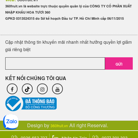
360fruit.vn là website trực thuộc quyền quản lý của CÔNG TY CỔ PHẦN XUẤT
NHẬP KHẨU HOA TƯƠI 360
GPKD 0313524315 do Sở kế hoạch Đầu tư TP. Hồ Chí Minh cấp 06/11/2015
Cập nhật thông tin khuyến mãi nhanh nhất hưởng quyền lợi giảm
giá riêng biệt
GỬI
KẾT NỐI CHÚNG TÔI QUA
Design by
All right Reserval.
360fruit.vn