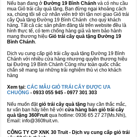
Nếu bạn đang ở
Đường 19 Bình Chánh
và có nhu cầu
mua Giỏ trái cây quà tặng, Bạn đừng ngại khoảng cách
xa, chúng tôi sẽ cử nhân viên trở tới tận nơi giao Giỏ trái
cây Quà tặng Đường 19 Bình Chánh cho quý khách
hàng. Tất cả các sản phẩm đăng tải trên website đều là
hình thực tế, có tem chống hàng giả và tem bảo hành
mang thương hiệu
Giỏ trái cây quà tặng Đường 19
Bình Chánh
.
Dịch vụ cung cấp giỏ trái cây quà tặng Đường 19 Bình
Chánh với nhiều cửa hàng nhượng quyền thương hiệu
tại Đường 19 Bình Chánh Cũng như toàn quốc chắc
chắn sẽ mang lại những trải nghiệm thù vị cho khách
hàng
Xem tại:
CÁC MẪU GIỎ TRÁI CÂY ĐƯỢC ƯA
CHUỘNG
- 0933 055 945 - 0977 301 303
Nếu muốn đặt
giỏ trái cây quà tặng
hay cần thắc mắc,
tư vấn bạn hãy liên hệ với
cửa hàng bán
giỏ trái cây
quà tặng
360Fruit
qua hotline: 0936 65 27 27(Ms.Nhi),
Email: info@360fruit.vn.
CÔNG TY CP XNK 30 Truit - Dịch vụ cung cấp giỏ trái