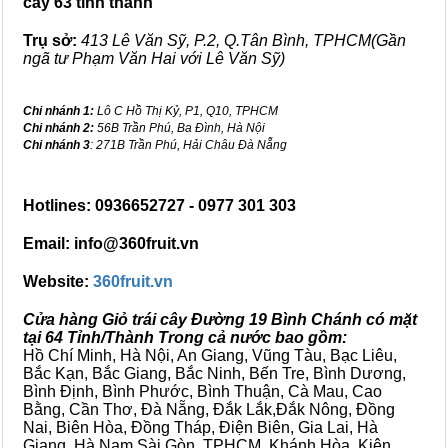
cây 63 tỉnh thành
Trụ sở:
413 Lê Văn Sỹ, P.2, Q.Tân Bình, TPHCM(Gần
ngã tư Phạm Văn Hai với Lê Văn Sỹ)
Chi nhánh 1:
Lô C Hồ Thị Kỷ, P1, Q10, TPHCM
Chi nhánh 2:
56B Trần Phú, Ba Đình, Hà Nội
Chi nhánh 3
: 271B Trần Phú, Hải Châu Đà Nẵng
Hotlines: 0936652727 - 0977 301 303
Email: info@360fruit.vn
Website:
360fruit.vn
Cửa hàng Giỏ trái cây Đường 19 Bình Chánh có mặt
tại 64 Tỉnh/Thành Trong cả nước bao gồm:
Hồ Chí Minh, Hà Nội, An Giang, Vũng Tàu, Bạc Liêu,
Bắc Kạn, Bắc Giang, Bắc Ninh, Bến Tre, Bình Dương,
Bình Định, Bình Phước, Bình Thuận, Cà Mau, Cao
Bằng, Cần Thơ, Đà Nẵng, Đắk Lắk,Đắk Nông, Đồng
Nai, Biên Hòa, Đồng Tháp, Điện Biên, Gia Lai, Hà
Giang, Hà Nam,Sài Gòn, TPHCM, Khánh Hòa, Kiên