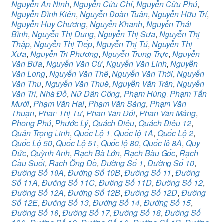
Nguyễn An Ninh
,
Nguyễn Cửu Chí
,
Nguyễn Cửu Phú
,
Nguyễn Đình Kiên
,
Nguyễn Đoàn Tuân
,
Nguyễn Hữu Trí
,
Nguyễn Huy Chương
,
Nguyễn Khanh
,
Nguyễn Thái
Bình
,
Nguyễn Thị Dung
,
Nguyễn Thị Sưa
,
Nguyễn Thị
Thập
,
Nguyễn Thị Tiếp
,
Nguyễn Thị Tú
,
Nguyễn Thị
Xưa
,
Nguyễn Tri Phương
,
Nguyễn Trung Trực
,
Nguyễn
Văn Bứa
,
Nguyễn Văn Cừ
,
Nguyễn Văn Linh
,
Nguyễn
Văn Long
,
Nguyễn Văn Thê
,
Nguyễn Văn Thời
,
Nguyễn
Văn Thu
,
Nguyễn Văn Thuê
,
Nguyễn Văn Trân
,
Nguyễn
Văn Trí
,
Nhà Đồ
,
Nữ Dân Công
,
Phạm Hùng
,
Phạm Tấn
Mười
,
Phạm Văn Hai
,
Phạm Văn Sáng
,
Phạm Văn
Thuận
,
Phan Thị Tư
,
Phan Văn Đối
,
Phan Văn Mảng
,
Phong Phú
,
Phước Lý
,
Quách Điêu
,
Quách Điêu 12
,
Quản Trọng Linh
,
Quốc Lộ 1
,
Quốc lộ 1A
,
Quốc Lộ 2
,
Quốc Lộ 50
,
Quốc Lộ 51
,
Quốc lộ 80
,
Quốc lộ 8A
,
Quy
Đức
,
Quỳnh Anh
,
Rạch Bà Lớn
,
Rạch Bàu Gốc
,
Rạch
Cầu Suối
,
Rạch Ông Đồ
,
Đường Số 1
,
Đường Số 10
,
Đường Số 10A
,
Đường Số 10B
,
Đường Số 11
,
Đường
Số 11A
,
Đường Số 11C
,
Đường Số 11D
,
Đường Số 12
,
Đường Số 12A
,
Đường Số 12B
,
Đường Số 12D
,
Đường
Số 12E
,
Đường Số 13
,
Đường Số 14
,
Đường Số 15
,
Đường Số 16
,
Đường Số 17
,
Đường Số 18
,
Đường Số