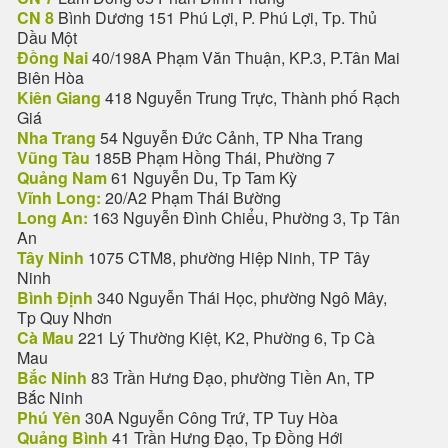
CN 8
Bình Dương 151 Phú Lợi, P. Phú Lợi, Tp. Thủ
Dầu Một
Đồng Nai
40/198A Phạm Văn Thuận, KP.3, P.Tân Mai
Biên Hòa
Kiên Giang
418 Nguyễn Trung Trực, Thành phố Rạch
Giá
Nha Trang
54 Nguyễn Đức Cảnh, TP Nha Trang
Vũng Tàu
185B Phạm Hồng Thái, Phường 7
Quảng Nam
61 Nguyễn Du, Tp Tam Kỳ
Vĩnh Long:
20/A2 Phạm Thái Bường
Long An:
163 Nguyễn Đình Chiểu, Phường 3, Tp Tân
An
Tây Ninh
1075 CTM8, phường Hiệp Ninh, TP Tây
Ninh
Bình Định
340 Nguyễn Thái Học, phường Ngô Mây,
Tp Quy Nhơn
Cà Mau
221 Lý Thường Kiệt, K2, Phường 6, Tp Cà
Mau
Bắc Ninh
83 Trần Hưng Đạo, phường Tiền An, TP
Bắc Ninh
Phú Yên
30A Nguyễn Công Trứ, TP Tuy Hòa
Quảng Bình
41 Trần Hưng Đạo, Tp Đồng Hới