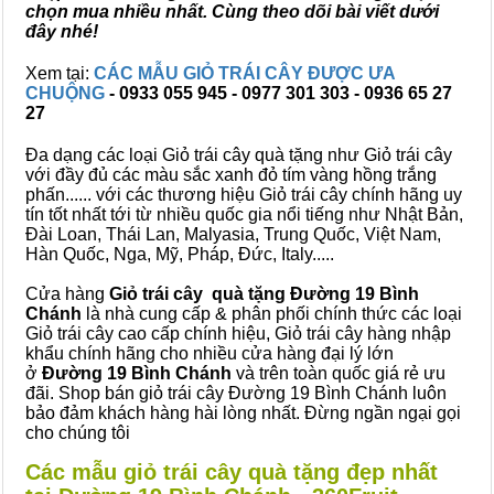
chọn mua nhiều nhất. Cùng theo dõi bài viết dưới
đây nhé!
Xem tại:
CÁC MẪU GIỎ TRÁI CÂY ĐƯỢC ƯA
CHUỘNG
- 0933 055 945 - 0977 301 303 - 0936 65 27
27
Đa dạng các loại Giỏ trái cây quà tặng như Giỏ trái cây
với đầy đủ các màu sắc xanh đỏ tím vàng hồng trắng
phấn...... với các thương hiệu Giỏ trái cây chính hãng uy
tín tốt nhất tới từ nhiều quốc gia nổi tiếng như Nhật Bản,
Đài Loan, Thái Lan, Malyasia, Trung Quốc, Việt Nam,
Hàn Quốc, Nga, Mỹ, Pháp, Đức, Italy.....
Cửa hàng
Giỏ trái cây quà tặng Đường 19 Bình
Chánh
là nhà cung cấp & phân phối chính thức các loại
Giỏ trái cây cao cấp chính hiệu, Giỏ trái cây hàng nhập
khẩu chính hãng cho nhiều cửa hàng đại lý lớn
ở
Đường 19 Bình Chánh
và trên toàn quốc giá rẻ ưu
đãi. Shop bán giỏ trái cây Đường 19 Bình Chánh luôn
bảo đảm khách hàng hài lòng nhất. Đừng ngần ngại gọi
cho chúng tôi
Các mẫu giỏ trái cây quà tặng đẹp nhất