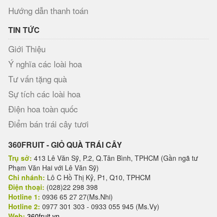
Hướng dẫn thanh toán
TIN TỨC
Giới Thiệu
Ý nghĩa các loài hoa
Tư vấn tặng quà
Sự tích các loài hoa
Điện hoa toàn quốc
Điểm bán trái cây tươi
360FRUIT - GIỎ QUÀ TRÁI CÂY
Trụ sở:
413 Lê Văn Sỹ, P.2, Q.Tân Bình, TPHCM (Gần ngã tư
Phạm Văn Hai với Lê Văn Sỹ)
Chi nhánh:
Lô C Hồ Thị Kỷ, P1, Q10, TPHCM
Điện thoại:
(028)22 298 398
Hotline 1:
0936 65 27 27(Ms.Nhi)
Hotline 2:
0977 301 303 - 0933 055 945 (Ms.Vy)
Web:
360fruit.vn