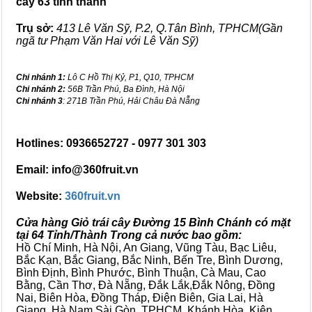
cây 63 tỉnh thành
Trụ sở:
413 Lê Văn Sỹ, P.2, Q.Tân Bình, TPHCM(Gần
ngã tư Phạm Văn Hai với Lê Văn Sỹ)
Chi nhánh 1:
Lô C Hồ Thị Kỷ, P1, Q10, TPHCM
Chi nhánh 2:
56B Trần Phú, Ba Đình, Hà Nội
Chi nhánh 3
: 271B Trần Phú, Hải Châu Đà Nẵng
Hotlines: 0936652727 - 0977 301 303
Email: info@360fruit.vn
Website:
360fruit.vn
Cửa hàng Giỏ trái cây Đường 15 Bình Chánh có mặt
tại 64 Tỉnh/Thành Trong cả nước bao gồm:
Hồ Chí Minh, Hà Nội, An Giang, Vũng Tàu, Bạc Liêu,
Bắc Kạn, Bắc Giang, Bắc Ninh, Bến Tre, Bình Dương,
Bình Định, Bình Phước, Bình Thuận, Cà Mau, Cao
Bằng, Cần Thơ, Đà Nẵng, Đắk Lắk,Đắk Nông, Đồng
Nai, Biên Hòa, Đồng Tháp, Điện Biên, Gia Lai, Hà
Giang, Hà Nam,Sài Gòn, TPHCM, Khánh Hòa, Kiên