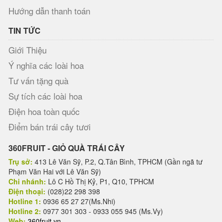
Hướng dẫn thanh toán
TIN TỨC
Giới Thiệu
Ý nghĩa các loài hoa
Tư vấn tặng quà
Sự tích các loài hoa
Điện hoa toàn quốc
Điểm bán trái cây tươi
360FRUIT - GIỎ QUÀ TRÁI CÂY
Trụ sở:
413 Lê Văn Sỹ, P.2, Q.Tân Bình, TPHCM (Gần ngã tư
Phạm Văn Hai với Lê Văn Sỹ)
Chi nhánh:
Lô C Hồ Thị Kỷ, P1, Q10, TPHCM
Điện thoại:
(028)22 298 398
Hotline 1:
0936 65 27 27(Ms.Nhi)
Hotline 2:
0977 301 303 - 0933 055 945 (Ms.Vy)
Web:
360fruit.vn