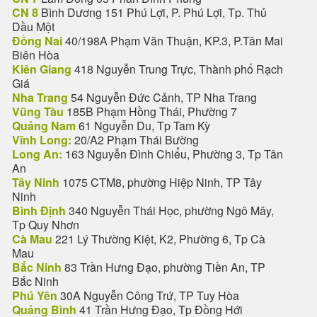
CN 8
Bình Dương 151 Phú Lợi, P. Phú Lợi, Tp. Thủ
Dầu Một
Đồng Nai
40/198A Phạm Văn Thuận, KP.3, P.Tân Mai
Biên Hòa
Kiên Giang
418 Nguyễn Trung Trực, Thành phố Rạch
Giá
Nha Trang
54 Nguyễn Đức Cảnh, TP Nha Trang
Vũng Tàu
185B Phạm Hồng Thái, Phường 7
Quảng Nam
61 Nguyễn Du, Tp Tam Kỳ
Vĩnh Long:
20/A2 Phạm Thái Bường
Long An:
163 Nguyễn Đình Chiểu, Phường 3, Tp Tân
An
Tây Ninh
1075 CTM8, phường Hiệp Ninh, TP Tây
Ninh
Bình Định
340 Nguyễn Thái Học, phường Ngô Mây,
Tp Quy Nhơn
Cà Mau
221 Lý Thường Kiệt, K2, Phường 6, Tp Cà
Mau
Bắc Ninh
83 Trần Hưng Đạo, phường Tiền An, TP
Bắc Ninh
Phú Yên
30A Nguyễn Công Trứ, TP Tuy Hòa
Quảng Bình
41 Trần Hưng Đạo, Tp Đồng Hới