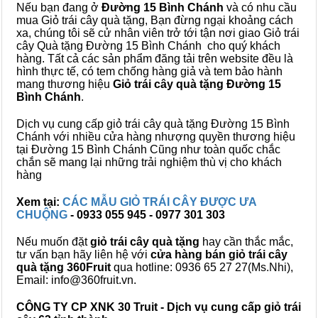
Nếu bạn đang ở
Đường 15 Bình Chánh
và có nhu cầu
mua Giỏ trái cây quà tặng, Bạn đừng ngại khoảng cách
xa, chúng tôi sẽ cử nhân viên trở tới tận nơi giao Giỏ trái
cây Quà tặng Đường 15 Bình Chánh cho quý khách
hàng. Tất cả các sản phẩm đăng tải trên website đều là
hình thực tế, có tem chống hàng giả và tem bảo hành
mang thương hiệu
Giỏ trái cây quà tặng Đường 15
Bình Chánh
.
Dịch vụ cung cấp giỏ trái cây quà tặng Đường 15 Bình
Chánh với nhiều cửa hàng nhượng quyền thương hiệu
tại Đường 15 Bình Chánh Cũng như toàn quốc chắc
chắn sẽ mang lại những trải nghiệm thù vị cho khách
hàng
Xem tại:
CÁC MẪU GIỎ TRÁI CÂY ĐƯỢC ƯA
CHUỘNG
- 0933 055 945 - 0977 301 303
Nếu muốn đặt
giỏ trái cây quà tặng
hay cần thắc mắc,
tư vấn bạn hãy liên hệ với
cửa hàng bán
giỏ trái cây
quà tặng
360Fruit
qua hotline: 0936 65 27 27(Ms.Nhi),
Email: info@360fruit.vn.
CÔNG TY CP XNK 30 Truit - Dịch vụ cung cấp giỏ trái