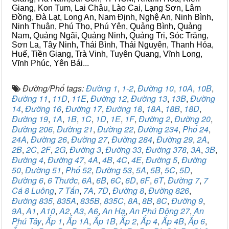
Giang, Kon Tum, Lai Châu, Lào Cai, Lạng Sơn, Lâm
Đồng, Đà Lạt, Long An, Nam Định, Nghệ An, Ninh Bình,
Ninh Thuận, Phú Thọ, Phú Yên, Quảng Bình, Quảng
Nam, Quảng Ngãi, Quảng Ninh, Quảng Trị, Sóc Trăng,
Sơn La, Tây Ninh, Thái Bình, Thái Nguyên, Thanh Hóa,
Huế, Tiền Giang, Trà Vinh, Tuyên Quang, Vĩnh Long,
Vĩnh Phúc, Yên Bái...
Đường/Phố tags:
Đường 1
,
1-2
,
Đường 10
,
10A
,
10B
,
Đường 11
,
11D
,
11E
,
Đường 12
,
Đường 13
,
13B
,
Đường
14
,
Đường 16
,
Đường 17
,
Đường 18
,
18A
,
18B
,
18D
,
Đường 19
,
1A
,
1B
,
1C
,
1D
,
1E
,
1F
,
Đường 2
,
Đường 20
,
Đường 206
,
Đường 21
,
Đường 22
,
Đường 234
,
Phố 24
,
24A
,
Đường 26
,
Đường 27
,
Đường 284
,
Đường 29
,
2A
,
2B
,
2C
,
2F
,
2G
,
Đường 3
,
Đường 33
,
Đường 378
,
3A
,
3B
,
Đường 4
,
Đường 47
,
4A
,
4B
,
4C
,
4E
,
Đường 5
,
Đường
50
,
Đường 51
,
Phố 52
,
Đường 53
,
5A
,
5B
,
5C
,
5D
,
Đường 6
,
6 Thước
,
6A
,
6B
,
6C
,
6D
,
6F
,
6T
,
Đường 7
,
7
Cá 8 Luông
,
7 Tấn
,
7A
,
7D
,
Đường 8
,
Đường 826
,
Đường 835
,
835A
,
835B
,
835C
,
8A
,
8B
,
8C
,
Đường 9
,
9A
,
A1
,
A10
,
A2
,
A3
,
A6
,
An Hạ
,
An Phú Đông 27
,
An
Phú Tây
,
Ấp 1
,
Ấp 1A
,
Ấp 1B
,
Ấp 2
,
Ấp 4
,
Ấp 4B
,
Ấp 6
,