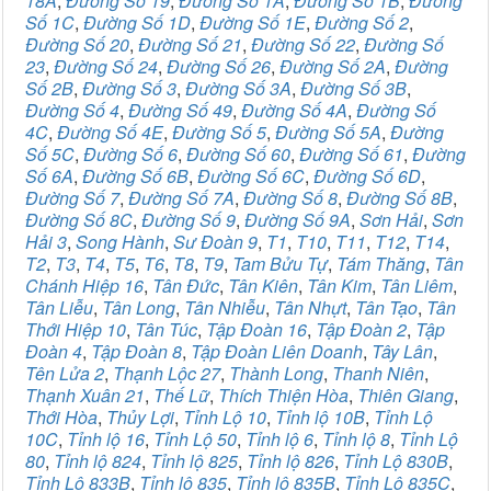
18A
,
Đường Số 19
,
Đường Số 1A
,
Đường Số 1B
,
Đường
Số 1C
,
Đường Số 1D
,
Đường Số 1E
,
Đường Số 2
,
Đường Số 20
,
Đường Số 21
,
Đường Số 22
,
Đường Số
23
,
Đường Số 24
,
Đường Số 26
,
Đường Số 2A
,
Đường
Số 2B
,
Đường Số 3
,
Đường Số 3A
,
Đường Số 3B
,
Đường Số 4
,
Đường Số 49
,
Đường Số 4A
,
Đường Số
4C
,
Đường Số 4E
,
Đường Số 5
,
Đường Số 5A
,
Đường
Số 5C
,
Đường Số 6
,
Đường Số 60
,
Đường Số 61
,
Đường
Số 6A
,
Đường Số 6B
,
Đường Số 6C
,
Đường Số 6D
,
Đường Số 7
,
Đường Số 7A
,
Đường Số 8
,
Đường Số 8B
,
Đường Số 8C
,
Đường Số 9
,
Đường Số 9A
,
Sơn Hải
,
Sơn
Hải 3
,
Song Hành
,
Sư Đoàn 9
,
T1
,
T10
,
T11
,
T12
,
T14
,
T2
,
T3
,
T4
,
T5
,
T6
,
T8
,
T9
,
Tam Bửu Tự
,
Tám Thăng
,
Tân
Chánh Hiệp 16
,
Tân Đức
,
Tân Kiên
,
Tân Kim
,
Tân Liêm
,
Tân Liễu
,
Tân Long
,
Tân Nhiễu
,
Tân Nhựt
,
Tân Tạo
,
Tân
Thới Hiệp 10
,
Tân Túc
,
Tập Đoàn 16
,
Tập Đoàn 2
,
Tập
Đoàn 4
,
Tập Đoàn 8
,
Tập Đoàn Liên Doanh
,
Tây Lân
,
Tên Lửa 2
,
Thạnh Lộc 27
,
Thành Long
,
Thanh Niên
,
Thạnh Xuân 21
,
Thế Lữ
,
Thích Thiện Hòa
,
Thiên Giang
,
Thới Hòa
,
Thủy Lợi
,
Tỉnh Lộ 10
,
Tỉnh lộ 10B
,
Tỉnh Lộ
10C
,
Tỉnh lộ 16
,
Tỉnh Lộ 50
,
Tỉnh lộ 6
,
Tỉnh lộ 8
,
Tỉnh Lộ
80
,
Tỉnh lộ 824
,
Tỉnh lộ 825
,
Tỉnh lộ 826
,
Tỉnh Lộ 830B
,
Tỉnh Lộ 833B
,
Tỉnh lộ 835
,
Tỉnh lộ 835B
,
Tỉnh Lộ 835C
,