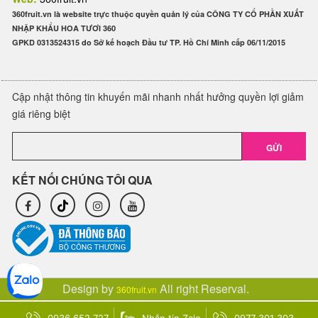
360fruit.vn là website trực thuộc quyền quản lý của CÔNG TY CỔ PHẦN XUẤT
NHẬP KHẨU HOA TƯƠI 360
GPKD 0313524315 do Sở kế hoạch Đầu tư TP. Hồ Chí Minh cấp 06/11/2015
Cập nhật thông tin khuyến mãi nhanh nhất hưởng quyền lợi giảm
giá riêng biệt
GỬI
KẾT NỐI CHÚNG TÔI QUA
Design by
All right Reserval.
360fruit.vn