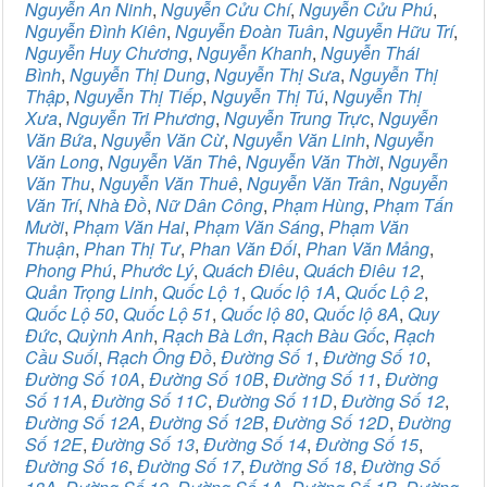
Nguyễn An Ninh
,
Nguyễn Cửu Chí
,
Nguyễn Cửu Phú
,
Nguyễn Đình Kiên
,
Nguyễn Đoàn Tuân
,
Nguyễn Hữu Trí
,
Nguyễn Huy Chương
,
Nguyễn Khanh
,
Nguyễn Thái
Bình
,
Nguyễn Thị Dung
,
Nguyễn Thị Sưa
,
Nguyễn Thị
Thập
,
Nguyễn Thị Tiếp
,
Nguyễn Thị Tú
,
Nguyễn Thị
Xưa
,
Nguyễn Tri Phương
,
Nguyễn Trung Trực
,
Nguyễn
Văn Bứa
,
Nguyễn Văn Cừ
,
Nguyễn Văn Linh
,
Nguyễn
Văn Long
,
Nguyễn Văn Thê
,
Nguyễn Văn Thời
,
Nguyễn
Văn Thu
,
Nguyễn Văn Thuê
,
Nguyễn Văn Trân
,
Nguyễn
Văn Trí
,
Nhà Đồ
,
Nữ Dân Công
,
Phạm Hùng
,
Phạm Tấn
Mười
,
Phạm Văn Hai
,
Phạm Văn Sáng
,
Phạm Văn
Thuận
,
Phan Thị Tư
,
Phan Văn Đối
,
Phan Văn Mảng
,
Phong Phú
,
Phước Lý
,
Quách Điêu
,
Quách Điêu 12
,
Quản Trọng Linh
,
Quốc Lộ 1
,
Quốc lộ 1A
,
Quốc Lộ 2
,
Quốc Lộ 50
,
Quốc Lộ 51
,
Quốc lộ 80
,
Quốc lộ 8A
,
Quy
Đức
,
Quỳnh Anh
,
Rạch Bà Lớn
,
Rạch Bàu Gốc
,
Rạch
Cầu Suối
,
Rạch Ông Đồ
,
Đường Số 1
,
Đường Số 10
,
Đường Số 10A
,
Đường Số 10B
,
Đường Số 11
,
Đường
Số 11A
,
Đường Số 11C
,
Đường Số 11D
,
Đường Số 12
,
Đường Số 12A
,
Đường Số 12B
,
Đường Số 12D
,
Đường
Số 12E
,
Đường Số 13
,
Đường Số 14
,
Đường Số 15
,
Đường Số 16
,
Đường Số 17
,
Đường Số 18
,
Đường Số