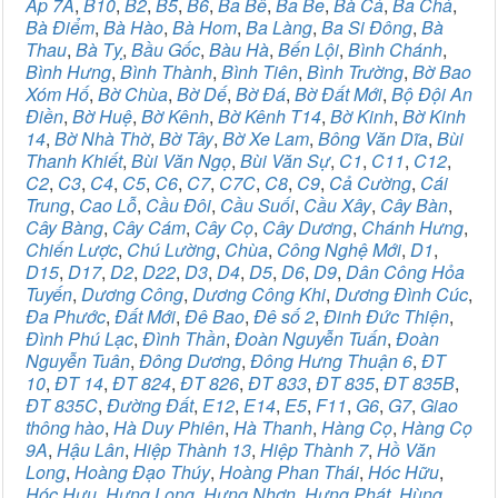
Ấp 7A
,
B10
,
B2
,
B5
,
B6
,
Ba Bê
,
Ba Be
,
Bà Cả
,
Ba Chả
,
Bà Điểm
,
Bà Hào
,
Bà Hom
,
Ba Làng
,
Ba Si Đông
,
Bà
Thau
,
Bà Tỵ
,
Bầu Gốc
,
Bàu Hà
,
Bến Lội
,
Bình Chánh
,
Bình Hưng
,
Bình Thành
,
Bình Tiên
,
Bình Trường
,
Bờ Bao
Xóm Hố
,
Bờ Chùa
,
Bờ Dế
,
Bờ Đá
,
Bờ Đất Mới
,
Bộ Đội An
Điền
,
Bờ Huệ
,
Bờ Kênh
,
Bờ Kênh T14
,
Bờ Kinh
,
Bờ Kinh
14
,
Bờ Nhà Thờ
,
Bờ Tây
,
Bờ Xe Lam
,
Bông Văn Dĩa
,
Bùi
Thanh Khiết
,
Bùi Văn Ngọ
,
Bùi Văn Sự
,
C1
,
C11
,
C12
,
C2
,
C3
,
C4
,
C5
,
C6
,
C7
,
C7C
,
C8
,
C9
,
Cả Cường
,
Cái
Trung
,
Cao Lỗ
,
Cầu Đôi
,
Cầu Suối
,
Cầu Xây
,
Cây Bàn
,
Cây Bàng
,
Cây Cám
,
Cây Cọ
,
Cây Dương
,
Chánh Hưng
,
Chiến Lược
,
Chú Lường
,
Chùa
,
Công Nghệ Mới
,
D1
,
D15
,
D17
,
D2
,
D22
,
D3
,
D4
,
D5
,
D6
,
D9
,
Dân Công Hỏa
Tuyến
,
Dương Công
,
Dương Công Khi
,
Dương Đình Cúc
,
Đa Phước
,
Đất Mới
,
Đê Bao
,
Đê số 2
,
Đinh Đức Thiện
,
Đình Phú Lạc
,
Đình Thần
,
Đoàn Nguyễn Tuấn
,
Đoàn
Nguyễn Tuân
,
Đông Dương
,
Đông Hưng Thuận 6
,
ĐT
10
,
ĐT 14
,
ĐT 824
,
ĐT 826
,
ĐT 833
,
ĐT 835
,
ĐT 835B
,
ĐT 835C
,
Đường Đất
,
E12
,
E14
,
E5
,
F11
,
G6
,
G7
,
Giao
thông hào
,
Hà Duy Phiên
,
Hà Thanh
,
Hàng Cọ
,
Hàng Cọ
9A
,
Hậu Lân
,
Hiệp Thành 13
,
Hiệp Thành 7
,
Hồ Văn
Long
,
Hoàng Đạo Thúy
,
Hoàng Phan Thái
,
Hóc Hữu
,
Hóc Hưu
,
Hưng Long
,
Hưng Nhơn
,
Hưng Phát
,
Hùng