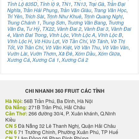
Tỉnh Lộ 835D
,
Tỉnh lộ 9
,
TN1
,
TN13
,
Trại Gà
,
Trần Đại
Nghĩa
,
Trần Hải Phụng
,
Trần Văn Giàu
,
Trang Văn Học
,
Trí Yên
,
Trích Sài
,
Trịnh Như Khuê
,
Trịnh Quang Nghị
,
Trung Chánh 1
,
Trung Sơn
,
Trương Văn Bang
,
Trương
Văn Đa
,
Tư Hỷ
,
TX22
,
Vành Đai 2
,
Vành Đai 3
,
Vành Đai
4
,
Vành Đai Trong
,
Vĩnh Lộc
,
Vĩnh Lộc A
,
Vĩnh Lộc B
,
Vĩnh Lộc H
,
Võ Hữu Lợi
,
Võ Tần Chí
,
Võ Tánh
,
Võ Thị
Tốt
,
Võ Trần Chí
,
Võ Văn Kiệt
,
Võ Văn Thu
,
Võ Văn Vân
,
Vườn Lài
,
Vườn Thơm
,
Xã Đê
,
Xóm Dầu
,
Xóm Giữa
,
Xương Cá
,
Xương Cá 1
,
Xương Cá 2
CHI NHANH 360 FRUIT CÁC TỈNH
Hà Nội:
56B Trần Phú, Ba Đình, Hà Nội
Đà Nẵng:
271B Trần Phú, Hải Châu
Cần Thơ:
266 đường 30/4, P. Xuân khánh, Q.Ninh
Kiều
CN 5
Đà Nẵng 32 Lê Thanh Nghị, Quận Hải Châu
CN 6
71 Trường Chinh, Phường Xuân Phú, TP Huế
CN 7
Lâm Đồng 05 Phan Đình Phùng