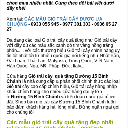
chọn mua nhiều nhất. Cùng theo dõi bài viết dưới
đây nhé!
Xem tại:
CÁC MẪU GIỎ TRÁI CÂY ĐƯỢC ƯA
CHUỘNG
- 0933 055 945 - 0977 301 303 - 0936 65 27
27
Đa dạng các loại Giỏ trái cây quà tặng như Giỏ trái cây
với đầy đủ các màu sắc xanh đỏ tím vàng hồng trắng
phấn...... với các thương hiệu Giỏ trái cây chính hãng uy
tín tốt nhất tới từ nhiều quốc gia nổi tiếng như Nhật Bản,
Đài Loan, Thái Lan, Malyasia, Trung Quốc, Việt Nam,
Hàn Quốc, Nga, Mỹ, Pháp, Đức, Italy.....
Cửa hàng
Giỏ trái cây quà tặng Đường 15 Bình
Chánh
là nhà cung cấp & phân phối chính thức các loại
Giỏ trái cây cao cấp chính hiệu, Giỏ trái cây hàng nhập
khẩu chính hãng cho nhiều cửa hàng đại lý lớn
ở
Đường 15 Bình Chánh
và trên toàn quốc giá rẻ ưu
đãi. Shop bán giỏ trái cây Đường 15 Bình Chánh luôn
bảo đảm khách hàng hài lòng nhất. Đừng ngần ngại gọi
cho chúng tôi
Các mẫu giỏ trái cây quà tặng đẹp nhất