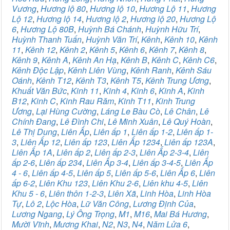
Vương
,
Hương lộ 80
,
Hương lộ 10
,
Hương Lộ 11
,
Hương
Lộ 12
,
Hương lộ 14
,
Hương lộ 2
,
Hương lộ 20
,
Hương Lộ
6
,
Hương Lộ 80B
,
Huỳnh Bá Chánh
,
Huỳnh Hữu Trí
,
Huỳnh Thanh Tuấn
,
Huỳnh Văn Trí
,
Kênh
,
Kênh 10
,
Kênh
11
,
Kênh 12
,
Kênh 2
,
Kênh 5
,
Kênh 6
,
Kênh 7
,
Kênh 8
,
Kênh 9
,
Kênh A
,
Kênh An Hạ
,
Kênh B
,
Kênh C
,
Kênh C6
,
Kênh Độc Lập
,
Kênh Liên Vùng
,
Kênh Ranh
,
Kênh Sáu
Oánh
,
Kênh T12
,
Kênh T3
,
Kênh T5
,
Kênh Trung Ương
,
Khuất Văn Bức
,
Kinh 11
,
Kinh 4
,
Kinh 6
,
Kinh A
,
Kinh
B12
,
Kinh C
,
Kinh Rau Răm
,
Kinh T11
,
Kinh Trung
Ương
,
Lại Hùng Cường
,
Láng Le Bàu Cò
,
Lê Chân
,
Lê
Chính Đang
,
Lê Đình Chi
,
Lê Minh Xuân
,
Lê Quý Hoàn
,
Lê Thị Dung
,
Liên Ấp
,
Liên ấp 1
,
Liên ấp 1-2
,
Liên ấp 1-
3
,
Liên Ấp 12
,
Liên ấp 123
,
Liên Ấp 1234
,
Liên ấp 123A
,
Liên Ấp 1A
,
Liên ấp 2
,
Liên ấp 2-3
,
Liên Ấp 2-3-4
,
Liên
ấp 2-6
,
Liên ấp 234
,
Liên Ấp 3-4
,
Liên ấp 3-4-5
,
Liên Ấp
4 - 6
,
Liên ấp 4-5
,
Liên ấp 5
,
Liên ấp 5-6
,
Liên Ấp 6
,
Liên
ấp 6-2
,
Liên Khu 123
,
Liên Khu 2-6
,
Liên khu 4-5
,
Liên
Khu 5 - 6
,
Liên thôn 1-2-3
,
Liên Xã
,
Linh Hòa
,
Linh Hòa
Tự
,
Lô 2
,
Lộc Hòa
,
Lữ Văn Công
,
Lương Định Của
,
Lương Ngang
,
Lý Ông Trọng
,
M1
,
M16
,
Mai Bá Hương
,
Mười Vĩnh
,
Mương Khai
,
N2
,
N3
,
N4
,
Năm Lửa 6
,