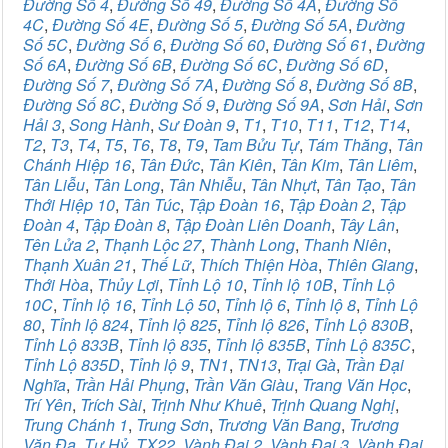
Đường Số 4
,
Đường Số 49
,
Đường Số 4A
,
Đường Số
4C
,
Đường Số 4E
,
Đường Số 5
,
Đường Số 5A
,
Đường
Số 5C
,
Đường Số 6
,
Đường Số 60
,
Đường Số 61
,
Đường
Số 6A
,
Đường Số 6B
,
Đường Số 6C
,
Đường Số 6D
,
Đường Số 7
,
Đường Số 7A
,
Đường Số 8
,
Đường Số 8B
,
Đường Số 8C
,
Đường Số 9
,
Đường Số 9A
,
Sơn Hải
,
Sơn
Hải 3
,
Song Hành
,
Sư Đoàn 9
,
T1
,
T10
,
T11
,
T12
,
T14
,
T2
,
T3
,
T4
,
T5
,
T6
,
T8
,
T9
,
Tam Bửu Tự
,
Tám Thăng
,
Tân
Chánh Hiệp 16
,
Tân Đức
,
Tân Kiên
,
Tân Kim
,
Tân Liêm
,
Tân Liễu
,
Tân Long
,
Tân Nhiễu
,
Tân Nhựt
,
Tân Tạo
,
Tân
Thới Hiệp 10
,
Tân Túc
,
Tập Đoàn 16
,
Tập Đoàn 2
,
Tập
Đoàn 4
,
Tập Đoàn 8
,
Tập Đoàn Liên Doanh
,
Tây Lân
,
Tên Lửa 2
,
Thạnh Lộc 27
,
Thành Long
,
Thanh Niên
,
Thạnh Xuân 21
,
Thế Lữ
,
Thích Thiện Hòa
,
Thiên Giang
,
Thới Hòa
,
Thủy Lợi
,
Tỉnh Lộ 10
,
Tỉnh lộ 10B
,
Tỉnh Lộ
10C
,
Tỉnh lộ 16
,
Tỉnh Lộ 50
,
Tỉnh lộ 6
,
Tỉnh lộ 8
,
Tỉnh Lộ
80
,
Tỉnh lộ 824
,
Tỉnh lộ 825
,
Tỉnh lộ 826
,
Tỉnh Lộ 830B
,
Tỉnh Lộ 833B
,
Tỉnh lộ 835
,
Tỉnh lộ 835B
,
Tỉnh Lộ 835C
,
Tỉnh Lộ 835D
,
Tỉnh lộ 9
,
TN1
,
TN13
,
Trại Gà
,
Trần Đại
Nghĩa
,
Trần Hải Phụng
,
Trần Văn Giàu
,
Trang Văn Học
,
Trí Yên
,
Trích Sài
,
Trịnh Như Khuê
,
Trịnh Quang Nghị
,
Trung Chánh 1
,
Trung Sơn
,
Trương Văn Bang
,
Trương
Văn Đa
,
Tư Hỷ
,
TX22
,
Vành Đai 2
,
Vành Đai 3
,
Vành Đai