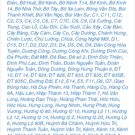
Điền
,
Bờ Huệ
,
Bờ Kênh
,
Bờ Kênh T14
,
Bờ Kinh
,
Bờ Kinh
14
,
Bờ Nhà Thờ
,
Bờ Tây
,
Bờ Xe Lam
,
Bông Văn Dĩa
,
Bùi
Thanh Khiết
,
Bùi Văn Ngọ
,
Bùi Văn Sự
,
C1
,
C11
,
C12
,
C2
,
C3
,
C4
,
C5
,
C6
,
C7
,
C7C
,
C8
,
C9
,
Cả Cường
,
Cái
Trung
,
Cao Lỗ
,
Cầu Đôi
,
Cầu Suối
,
Cầu Xây
,
Cây Bàn
,
Cây Bàng
,
Cây Cám
,
Cây Cọ
,
Cây Dương
,
Chánh Hưng
,
Chiến Lược
,
Chú Lường
,
Chùa
,
Công Nghệ Mới
,
D1
,
D15
,
D17
,
D2
,
D22
,
D3
,
D4
,
D5
,
D6
,
D9
,
Dân Công Hỏa
Tuyến
,
Dương Công
,
Dương Công Khi
,
Dương Đình Cúc
,
Đa Phước
,
Đất Mới
,
Đê Bao
,
Đê số 2
,
Đinh Đức Thiện
,
Đình Phú Lạc
,
Đình Thần
,
Đoàn Nguyễn Tuấn
,
Đoàn
Nguyễn Tuân
,
Đông Dương
,
Đông Hưng Thuận 6
,
ĐT
10
,
ĐT 14
,
ĐT 824
,
ĐT 826
,
ĐT 833
,
ĐT 835
,
ĐT 835B
,
ĐT 835C
,
Đường Đất
,
E12
,
E14
,
E5
,
F11
,
G6
,
G7
,
Giao
thông hào
,
Hà Duy Phiên
,
Hà Thanh
,
Hàng Cọ
,
Hàng Cọ
9A
,
Hậu Lân
,
Hiệp Thành 13
,
Hiệp Thành 7
,
Hồ Văn
Long
,
Hoàng Đạo Thúy
,
Hoàng Phan Thái
,
Hóc Hữu
,
Hóc Hưu
,
Hưng Long
,
Hưng Nhơn
,
Hưng Phát
,
Hùng
Vương
,
Hương lộ 80
,
Hương lộ 10
,
Hương Lộ 11
,
Hương
Lộ 12
,
Hương lộ 14
,
Hương lộ 2
,
Hương lộ 20
,
Hương Lộ
6
,
Hương Lộ 80B
,
Huỳnh Bá Chánh
,
Huỳnh Hữu Trí
,
Huỳnh Thanh Tuấn
,
Huỳnh Văn Trí
,
Kênh
,
Kênh 10
,
Kênh