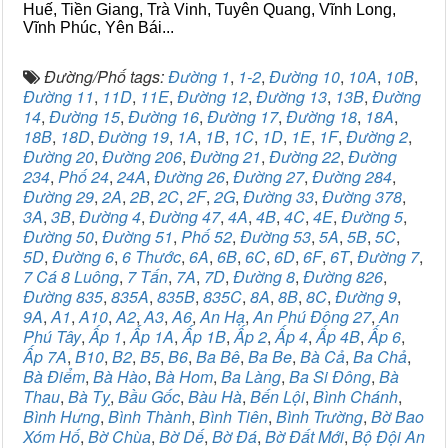
Huế, Tiền Giang, Trà Vinh, Tuyên Quang, Vĩnh Long,
Vĩnh Phúc, Yên Bái...
Đường/Phố tags:
Đường 1
,
1-2
,
Đường 10
,
10A
,
10B
,
Đường 11
,
11D
,
11E
,
Đường 12
,
Đường 13
,
13B
,
Đường
14
,
Đường 15
,
Đường 16
,
Đường 17
,
Đường 18
,
18A
,
18B
,
18D
,
Đường 19
,
1A
,
1B
,
1C
,
1D
,
1E
,
1F
,
Đường 2
,
Đường 20
,
Đường 206
,
Đường 21
,
Đường 22
,
Đường
234
,
Phố 24
,
24A
,
Đường 26
,
Đường 27
,
Đường 284
,
Đường 29
,
2A
,
2B
,
2C
,
2F
,
2G
,
Đường 33
,
Đường 378
,
3A
,
3B
,
Đường 4
,
Đường 47
,
4A
,
4B
,
4C
,
4E
,
Đường 5
,
Đường 50
,
Đường 51
,
Phố 52
,
Đường 53
,
5A
,
5B
,
5C
,
5D
,
Đường 6
,
6 Thước
,
6A
,
6B
,
6C
,
6D
,
6F
,
6T
,
Đường 7
,
7 Cá 8 Luông
,
7 Tấn
,
7A
,
7D
,
Đường 8
,
Đường 826
,
Đường 835
,
835A
,
835B
,
835C
,
8A
,
8B
,
8C
,
Đường 9
,
9A
,
A1
,
A10
,
A2
,
A3
,
A6
,
An Hạ
,
An Phú Đông 27
,
An
Phú Tây
,
Ấp 1
,
Ấp 1A
,
Ấp 1B
,
Ấp 2
,
Ấp 4
,
Ấp 4B
,
Ấp 6
,
Ấp 7A
,
B10
,
B2
,
B5
,
B6
,
Ba Bê
,
Ba Be
,
Bà Cả
,
Ba Chả
,
Bà Điểm
,
Bà Hào
,
Bà Hom
,
Ba Làng
,
Ba Si Đông
,
Bà
Thau
,
Bà Tỵ
,
Bầu Gốc
,
Bàu Hà
,
Bến Lội
,
Bình Chánh
,
Bình Hưng
,
Bình Thành
,
Bình Tiên
,
Bình Trường
,
Bờ Bao
Xóm Hố
,
Bờ Chùa
,
Bờ Dế
,
Bờ Đá
,
Bờ Đất Mới
,
Bộ Đội An