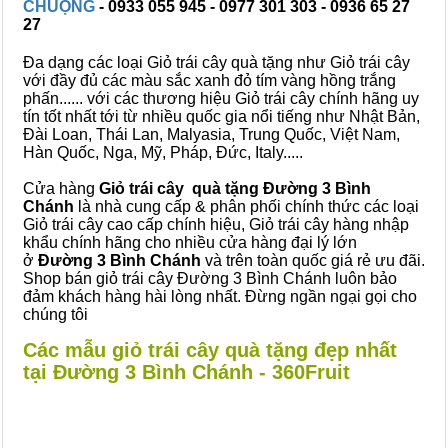
CHUỘNG
- 0933 055 945 - 0977 301 303 - 0936 65 27
27
Đa dạng các loại Giỏ trái cây quà tặng như Giỏ trái cây
với đầy đủ các màu sắc xanh đỏ tím vàng hồng trắng
phấn...... với các thương hiệu Giỏ trái cây chính hãng uy
tín tốt nhất tới từ nhiều quốc gia nổi tiếng như Nhật Bản,
Đài Loan, Thái Lan, Malyasia, Trung Quốc, Việt Nam,
Hàn Quốc, Nga, Mỹ, Pháp, Đức, Italy.....
Cửa hàng
Giỏ trái cây quà tặng Đường 3 Bình
Chánh
là nhà cung cấp & phân phối chính thức các loại
Giỏ trái cây cao cấp chính hiệu, Giỏ trái cây hàng nhập
khẩu chính hãng cho nhiều cửa hàng đại lý lớn
ở
Đường 3 Bình Chánh
và trên toàn quốc giá rẻ ưu đãi.
Shop bán giỏ trái cây Đường 3 Bình Chánh luôn bảo
đảm khách hàng hài lòng nhất. Đừng ngần ngại gọi cho
chúng tôi
Các mẫu giỏ trái cây quà tặng đẹp nhất
tại Đường 3 Bình Chánh - 360Fruit