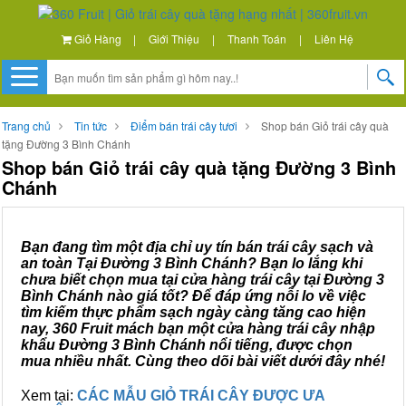
Giỏ Hàng
|
Giới Thiệu
|
Thanh Toán
|
Liên Hệ
Trang chủ
Tin tức
Điểm bán trái cây tươi
Shop bán Giỏ trái cây quà
tặng Đường 3 Bình Chánh
Shop bán Giỏ trái cây quà tặng Đường 3 Bình
Chánh
Bạn đang tìm một địa chỉ uy tín bán trái cây sạch và
an toàn Tại Đường 3 Bình Chánh? Bạn lo lắng khi
chưa biết chọn mua tại cửa hàng trái cây tại Đường 3
Bình Chánh nào giá tốt? Để đáp ứng nỗi lo về việc
tìm kiếm thực phẩm sạch ngày càng tăng cao hiện
nay, 360 Fruit mách bạn một cửa hàng trái cây nhập
khẩu Đường 3 Bình Chánh nổi tiếng, được chọn
mua nhiều nhất. Cùng theo dõi bài viết dưới đây nhé!
Xem tại:
CÁC MẪU GIỎ TRÁI CÂY ĐƯỢC ƯA