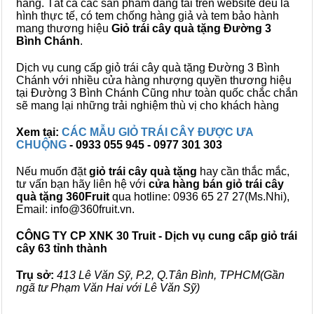
hàng. Tất cả các sản phẩm đăng tải trên website đều là
hình thực tế, có tem chống hàng giả và tem bảo hành
mang thương hiệu
Giỏ trái cây quà tặng Đường 3
Bình Chánh
.
Dịch vụ cung cấp giỏ trái cây quà tặng Đường 3 Bình
Chánh với nhiều cửa hàng nhượng quyền thương hiệu
tại Đường 3 Bình Chánh Cũng như toàn quốc chắc chắn
sẽ mang lại những trải nghiệm thù vị cho khách hàng
Xem tại:
CÁC MẪU GIỎ TRÁI CÂY ĐƯỢC ƯA
CHUỘNG
- 0933 055 945 - 0977 301 303
Nếu muốn đặt
giỏ trái cây quà tặng
hay cần thắc mắc,
tư vấn bạn hãy liên hệ với
cửa hàng bán
giỏ trái cây
quà tặng
360Fruit
qua hotline: 0936 65 27 27(Ms.Nhi),
Email: info@360fruit.vn.
CÔNG TY CP XNK 30 Truit - Dịch vụ cung cấp giỏ trái
cây 63 tỉnh thành
Trụ sở:
413 Lê Văn Sỹ, P.2, Q.Tân Bình, TPHCM(Gần
ngã tư Phạm Văn Hai với Lê Văn Sỹ)