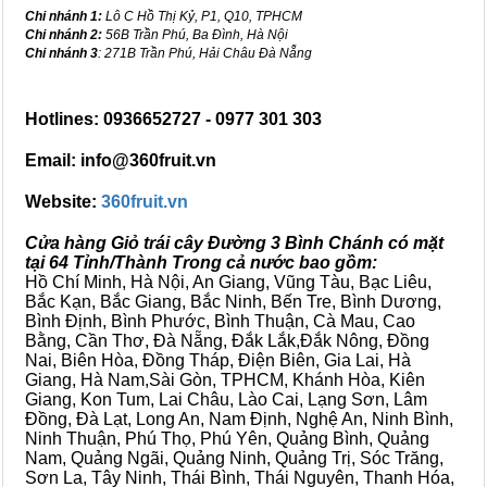
Chi nhánh 1:
Lô C Hồ Thị Kỷ, P1, Q10, TPHCM
Chi nhánh 2:
56B Trần Phú, Ba Đình, Hà Nội
Chi nhánh 3
: 271B Trần Phú, Hải Châu Đà Nẵng
Hotlines: 0936652727 - 0977 301 303
Email: info@360fruit.vn
Website:
360fruit.vn
Cửa hàng Giỏ trái cây Đường 3 Bình Chánh có mặt
tại 64 Tỉnh/Thành Trong cả nước bao gồm:
Hồ Chí Minh, Hà Nội, An Giang, Vũng Tàu, Bạc Liêu,
Bắc Kạn, Bắc Giang, Bắc Ninh, Bến Tre, Bình Dương,
Bình Định, Bình Phước, Bình Thuận, Cà Mau, Cao
Bằng, Cần Thơ, Đà Nẵng, Đắk Lắk,Đắk Nông, Đồng
Nai, Biên Hòa, Đồng Tháp, Điện Biên, Gia Lai, Hà
Giang, Hà Nam,Sài Gòn, TPHCM, Khánh Hòa, Kiên
Giang, Kon Tum, Lai Châu, Lào Cai, Lạng Sơn, Lâm
Đồng, Đà Lạt, Long An, Nam Định, Nghệ An, Ninh Bình,
Ninh Thuận, Phú Thọ, Phú Yên, Quảng Bình, Quảng
Nam, Quảng Ngãi, Quảng Ninh, Quảng Trị, Sóc Trăng,
Sơn La, Tây Ninh, Thái Bình, Thái Nguyên, Thanh Hóa,