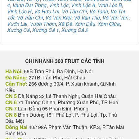
4
,
Vành Đai Trong
,
Vĩnh Lộc
,
Vĩnh Lộc A
,
Vĩnh Lộc B
,
Vĩnh Lộc H
,
Võ Hữu Lợi
,
Võ Tần Chí
,
Võ Tánh
,
Võ Thị
Tốt
,
Võ Trần Chí
,
Võ Văn Kiệt
,
Võ Văn Thu
,
Võ Văn Vân
,
Vườn Lài
,
Vườn Thơm
,
Xã Đê
,
Xóm Dầu
,
Xóm Giữa
,
Xương Cá
,
Xương Cá 1
,
Xương Cá 2
CHI NHANH 360 FRUIT CÁC TỈNH
Hà Nội:
56B Trần Phú, Ba Đình, Hà Nội
Đà Nẵng:
271B Trần Phú, Hải Châu
Cần Thơ:
266 đường 30/4, P. Xuân khánh, Q.Ninh
Kiều
CN 5
Đà Nẵng 32 Lê Thanh Nghị, Quận Hải Châu
CN 6
71 Trường Chinh, Phường Xuân Phú, TP Huế
CN 7
Lâm Đồng 05 Phan Đình Phùng
CN 8
Bình Dương 151 Phú Lợi, P. Phú Lợi, Tp. Thủ
Dầu Một
Đồng Nai
40/198A Phạm Văn Thuận, KP.3, P.Tân Mai
Biên Hòa