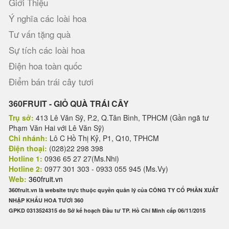
Giới Thiệu
Ý nghĩa các loài hoa
Tư vấn tặng quà
Sự tích các loài hoa
Điện hoa toàn quốc
Điểm bán trái cây tươi
360FRUIT - GIỎ QUÀ TRÁI CÂY
Trụ sở:
413 Lê Văn Sỹ, P.2, Q.Tân Bình, TPHCM (Gần ngã tư
Phạm Văn Hai với Lê Văn Sỹ)
Chi nhánh:
Lô C Hồ Thị Kỷ, P1, Q10, TPHCM
Điện thoại:
(028)22 298 398
Hotline 1:
0936 65 27 27(Ms.Nhi)
Hotline 2:
0977 301 303 - 0933 055 945 (Ms.Vy)
Web:
360fruit.vn
360fruit.vn là website trực thuộc quyền quản lý của CÔNG TY CỔ PHẦN XUẤT
NHẬP KHẨU HOA TƯƠI 360
GPKD 0313524315 do Sở kế hoạch Đầu tư TP. Hồ Chí Minh cấp 06/11/2015