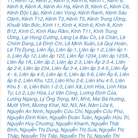
11
,
Kênh 12
,
Kênh 2
,
Kênh 5
,
Kênh 6
,
Kênh 7
,
Kênh 8
,
Kênh 9
,
Kênh A
,
Kênh An Hạ
,
Kênh B
,
Kênh C
,
Kênh C6
,
Kênh Độc Lập
,
Kênh Liên Vùng
,
Kênh Ranh
,
Kênh Sáu
Oánh
,
Kênh T12
,
Kênh T3
,
Kênh T5
,
Kênh Trung Ương
,
Khuất Văn Bức
,
Kinh 11
,
Kinh 4
,
Kinh 6
,
Kinh A
,
Kinh
B12
,
Kinh C
,
Kinh Rau Răm
,
Kinh T11
,
Kinh Trung
Ương
,
Lại Hùng Cường
,
Láng Le Bàu Cò
,
Lê Chân
,
Lê
Chính Đang
,
Lê Đình Chi
,
Lê Minh Xuân
,
Lê Quý Hoàn
,
Lê Thị Dung
,
Liên Ấp
,
Liên ấp 1
,
Liên ấp 1-2
,
Liên ấp 1-
3
,
Liên Ấp 12
,
Liên ấp 123
,
Liên Ấp 1234
,
Liên ấp 123A
,
Liên Ấp 1A
,
Liên ấp 2
,
Liên ấp 2-3
,
Liên Ấp 2-3-4
,
Liên
ấp 2-6
,
Liên ấp 234
,
Liên Ấp 3-4
,
Liên ấp 3-4-5
,
Liên Ấp
4 - 6
,
Liên ấp 4-5
,
Liên ấp 5
,
Liên ấp 5-6
,
Liên Ấp 6
,
Liên
ấp 6-2
,
Liên Khu 123
,
Liên Khu 2-6
,
Liên khu 4-5
,
Liên
Khu 5 - 6
,
Liên thôn 1-2-3
,
Liên Xã
,
Linh Hòa
,
Linh Hòa
Tự
,
Lô 2
,
Lộc Hòa
,
Lữ Văn Công
,
Lương Định Của
,
Lương Ngang
,
Lý Ông Trọng
,
M1
,
M16
,
Mai Bá Hương
,
Mười Vĩnh
,
Mương Khai
,
N2
,
N3
,
N4
,
Năm Lửa 6
,
Nguyễn An Ninh
,
Nguyễn Cửu Chí
,
Nguyễn Cửu Phú
,
Nguyễn Đình Kiên
,
Nguyễn Đoàn Tuân
,
Nguyễn Hữu Trí
,
Nguyễn Huy Chương
,
Nguyễn Khanh
,
Nguyễn Thái
Bình
,
Nguyễn Thị Dung
,
Nguyễn Thị Sưa
,
Nguyễn Thị
Thập
,
Nguyễn Thị Tiếp
,
Nguyễn Thị Tú
,
Nguyễn Thị