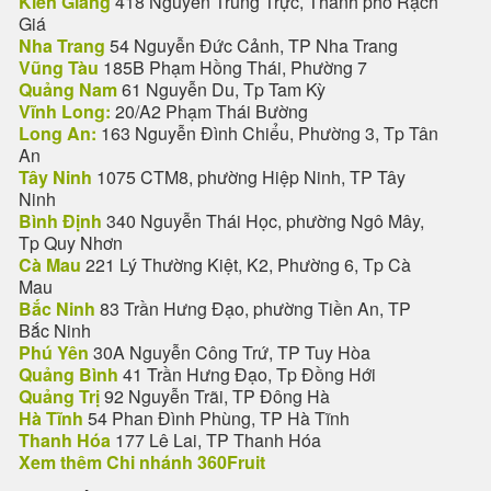
Kiên Giang
418 Nguyễn Trung Trực, Thành phố Rạch
Giá
Nha Trang
54 Nguyễn Đức Cảnh, TP Nha Trang
Vũng Tàu
185B Phạm Hồng Thái, Phường 7
Quảng Nam
61 Nguyễn Du, Tp Tam Kỳ
Vĩnh Long:
20/A2 Phạm Thái Bường
Long An:
163 Nguyễn Đình Chiểu, Phường 3, Tp Tân
An
Tây Ninh
1075 CTM8, phường Hiệp Ninh, TP Tây
Ninh
Bình Định
340 Nguyễn Thái Học, phường Ngô Mây,
Tp Quy Nhơn
Cà Mau
221 Lý Thường Kiệt, K2, Phường 6, Tp Cà
Mau
Bắc Ninh
83 Trần Hưng Đạo, phường Tiền An, TP
Bắc Ninh
Phú Yên
30A Nguyễn Công Trứ, TP Tuy Hòa
Quảng Bình
41 Trần Hưng Đạo, Tp Đồng Hới
Quảng Trị
92 Nguyễn Trãi, TP Đông Hà
Hà Tĩnh
54 Phan Đình Phùng, TP Hà Tĩnh
Thanh Hóa
177 Lê Lai, TP Thanh Hóa
Xem thêm Chi nhánh 360Fruit