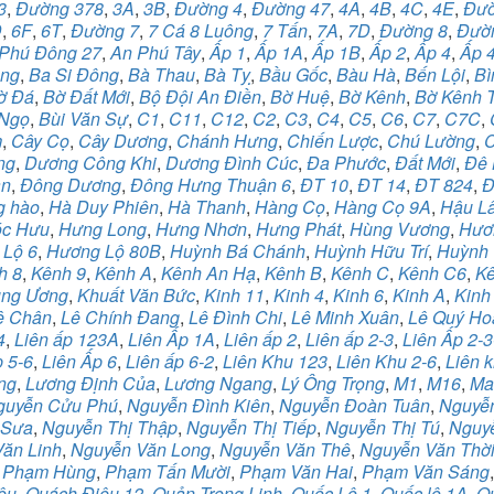
3
,
Đường 378
,
3A
,
3B
,
Đường 4
,
Đường 47
,
4A
,
4B
,
4C
,
4E
,
Đườ
D
,
6F
,
6T
,
Đường 7
,
7 Cá 8 Luông
,
7 Tấn
,
7A
,
7D
,
Đường 8
,
Đườ
Phú Đông 27
,
An Phú Tây
,
Ấp 1
,
Ấp 1A
,
Ấp 1B
,
Ấp 2
,
Ấp 4
,
Ấp 
àng
,
Ba Si Đông
,
Bà Thau
,
Bà Tỵ
,
Bầu Gốc
,
Bàu Hà
,
Bến Lội
,
Bì
ờ Đá
,
Bờ Đất Mới
,
Bộ Đội An Điền
,
Bờ Huệ
,
Bờ Kênh
,
Bờ Kênh 
 Ngọ
,
Bùi Văn Sự
,
C1
,
C11
,
C12
,
C2
,
C3
,
C4
,
C5
,
C6
,
C7
,
C7C
,
m
,
Cây Cọ
,
Cây Dương
,
Chánh Hưng
,
Chiến Lược
,
Chú Lường
,
ng
,
Dương Công Khi
,
Dương Đình Cúc
,
Đa Phước
,
Đất Mới
,
Đê 
ân
,
Đông Dương
,
Đông Hưng Thuận 6
,
ĐT 10
,
ĐT 14
,
ĐT 824
,
Đ
g hào
,
Hà Duy Phiên
,
Hà Thanh
,
Hàng Cọ
,
Hàng Cọ 9A
,
Hậu L
c Hưu
,
Hưng Long
,
Hưng Nhơn
,
Hưng Phát
,
Hùng Vương
,
Hươn
 Lộ 6
,
Hương Lộ 80B
,
Huỳnh Bá Chánh
,
Huỳnh Hữu Trí
,
Huỳnh 
h 8
,
Kênh 9
,
Kênh A
,
Kênh An Hạ
,
Kênh B
,
Kênh C
,
Kênh C6
,
Kê
ung Ương
,
Khuất Văn Bức
,
Kinh 11
,
Kinh 4
,
Kinh 6
,
Kinh A
,
Kinh
ê Chân
,
Lê Chính Đang
,
Lê Đình Chi
,
Lê Minh Xuân
,
Lê Quý Ho
4
,
Liên ấp 123A
,
Liên Ấp 1A
,
Liên ấp 2
,
Liên ấp 2-3
,
Liên Ấp 2-3
p 5-6
,
Liên Ấp 6
,
Liên ấp 6-2
,
Liên Khu 123
,
Liên Khu 2-6
,
Liên k
ng
,
Lương Định Của
,
Lương Ngang
,
Lý Ông Trọng
,
M1
,
M16
,
Ma
guyễn Cửu Phú
,
Nguyễn Đình Kiên
,
Nguyễn Đoàn Tuân
,
Nguyễn
 Sưa
,
Nguyễn Thị Thập
,
Nguyễn Thị Tiếp
,
Nguyễn Thị Tú
,
Nguy
ăn Linh
,
Nguyễn Văn Long
,
Nguyễn Văn Thê
,
Nguyễn Văn Thờ
,
Phạm Hùng
,
Phạm Tấn Mười
,
Phạm Văn Hai
,
Phạm Văn Sáng
êu
,
Quách Điêu 12
,
Quản Trọng Linh
,
Quốc Lộ 1
,
Quốc lộ 1A
,
Q