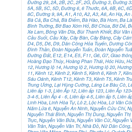
Đường 29
,
2A
,
2B
,
2C
,
2F
,
2G
,
Đường 3
,
Đường 3
5A
,
5B
,
5C
,
5D
,
Đường 6
,
6 Thước
,
6A
,
6B
,
6C
,
6
8C
,
Đường 9
,
9A
,
A1
,
A10
,
A2
,
A3
,
A6
,
An Hạ
,
An 
Bà Cả
,
Ba Chả
,
Bà Điểm
,
Bà Hào
,
Bà Hom
,
Ba L
Bình Trường
,
Bờ Bao Xóm Hố
,
Bờ Chùa
,
Bờ Dế
,
B
Xe Lam
,
Bông Văn Dĩa
,
Bùi Thanh Khiết
,
Bùi Văn
Cầu Suối
,
Cầu Xây
,
Cây Bàn
,
Cây Bàng
,
Cây Cá
D4
,
D5
,
D6
,
D9
,
Dân Công Hỏa Tuyến
,
Dương Cô
Đình Thần
,
Đoàn Nguyễn Tuấn
,
Đoàn Nguyễn Tu
Đường Đất
,
E12
,
E14
,
E5
,
F11
,
G6
,
G7
,
Giao thôn
Hoàng Đạo Thúy
,
Hoàng Phan Thái
,
Hóc Hữu
,
Hó
12
,
Hương lộ 14
,
Hương lộ 2
,
Hương lộ 20
,
Hương
11
,
Kênh 12
,
Kênh 2
,
Kênh 5
,
Kênh 6
,
Kênh 7
,
Kên
Sáu Oánh
,
Kênh T12
,
Kênh T3
,
Kênh T5
,
Kênh Tr
Trung Ương
,
Lại Hùng Cường
,
Láng Le Bàu Cò
,
L
Liên ấp 1-3
,
Liên Ấp 12
,
Liên ấp 123
,
Liên Ấp 123
3-4-5
,
Liên Ấp 4 - 6
,
Liên ấp 4-5
,
Liên ấp 5
,
Liên ấ
Linh Hòa
,
Linh Hòa Tự
,
Lô 2
,
Lộc Hòa
,
Lữ Văn Cô
Năm Lửa 6
,
Nguyễn An Ninh
,
Nguyễn Cửu Chí
,
N
Nguyễn Thái Bình
,
Nguyễn Thị Dung
,
Nguyễn Thị
Trực
,
Nguyễn Văn Bứa
,
Nguyễn Văn Cừ
,
Nguyễn V
Văn Trân
,
Nguyễn Văn Trí
,
Nhà Đồ
,
Nữ Dân Công
Phan Văn Mảng
,
Phong Phú
,
Phước Lý
,
Quách Đi