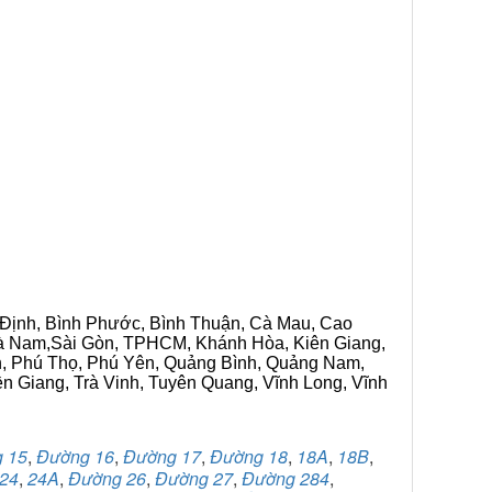
h Định, Bình Phước, Bình Thuận, Cà Mau, Cao
 Hà Nam,Sài Gòn, TPHCM, Khánh Hòa, Kiên Giang,
n, Phú Thọ, Phú Yên, Quảng Bình, Quảng Nam,
ền Giang, Trà Vinh, Tuyên Quang, Vĩnh Long, Vĩnh
 15
,
Đường 16
,
Đường 17
,
Đường 18
,
18A
,
18B
,
24
,
24A
,
Đường 26
,
Đường 27
,
Đường 284
,