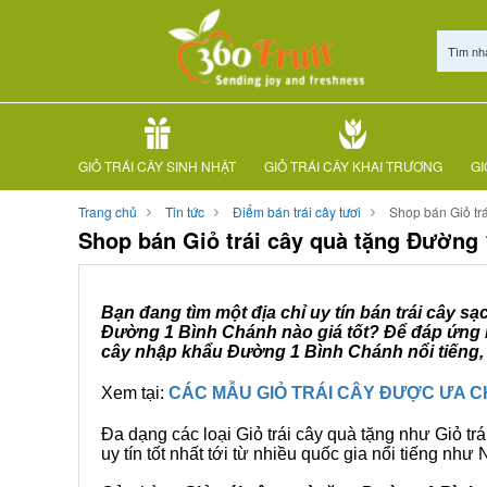
Tìm nh
GIỎ TRÁI CÂY SINH NHẬT
GIỎ TRÁI CÂY KHAI TRƯƠNG
GI
Trang chủ
Tin tức
Điểm bán trái cây tươi
Shop bán Giỏ tr
Shop bán Giỏ trái cây quà tặng Đường
Bạn đang tìm một địa chỉ uy tín bán trái cây s
Đường 1 Bình Chánh nào giá tốt? Để đáp ứng nỗ
cây nhập khẩu Đường 1 Bình Chánh nổi tiếng, 
Xem tại:
CÁC MẪU GIỎ TRÁI CÂY ĐƯỢC ƯA 
Đa dạng các loại Giỏ trái cây quà tặng như Giỏ trá
uy tín tốt nhất tới từ nhiều quốc gia nổi tiếng nh