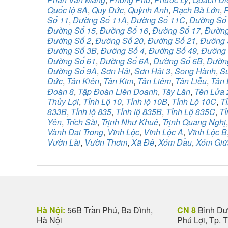
Quốc lộ 8A
,
Quy Đức
,
Quỳnh Anh
,
Rạch Bà Lớn
,
Số 11
,
Đường Số 11A
,
Đường Số 11C
,
Đường Số
Đường Số 15
,
Đường Số 16
,
Đường Số 17
,
Đường
Đường Số 2
,
Đường Số 20
,
Đường Số 21
,
Đường 
Đường Số 3B
,
Đường Số 4
,
Đường Số 49
,
Đường 
Đường Số 61
,
Đường Số 6A
,
Đường Số 6B
,
Đườn
Đường Số 9A
,
Sơn Hải
,
Sơn Hải 3
,
Song Hành
,
S
Đức
,
Tân Kiên
,
Tân Kim
,
Tân Liêm
,
Tân Liễu
,
Tân 
Đoàn 8
,
Tập Đoàn Liên Doanh
,
Tây Lân
,
Tên Lửa 
Thủy Lợi
,
Tỉnh Lộ 10
,
Tỉnh lộ 10B
,
Tỉnh Lộ 10C
,
Tỉ
833B
,
Tỉnh lộ 835
,
Tỉnh lộ 835B
,
Tỉnh Lộ 835C
,
Tỉ
Yên
,
Trích Sài
,
Trịnh Như Khuê
,
Trịnh Quang Nghị
Vành Đai Trong
,
Vĩnh Lộc
,
Vĩnh Lộc A
,
Vĩnh Lộc B
Vườn Lài
,
Vườn Thơm
,
Xã Đê
,
Xóm Dầu
,
Xóm Giữ
Hà Nội:
56B Trần Phú, Ba Đình,
CN 8
Bình Dươ
Hà Nội
Phú Lợi, Tp. 