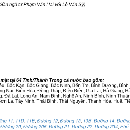
Gần ngã tư Phạm Văn Hai với Lê Văn Sỹ)
 mặt tại 64 Tỉnh/Thành Trong cả nước bao gồm:
iêu, Bắc Kạn, Bắc Giang, Bắc Ninh, Bến Tre, Bình Dương, Bìn
g Nai, Biên Hòa, Đồng Tháp, Điện Biên, Gia Lai, Hà Giang,
g, Đà Lạt, Long An, Nam Định, Nghệ An, Ninh Bình, Ninh Thuậ
ơn La, Tây Ninh, Thái Bình, Thái Nguyên, Thanh Hóa, Huế, Ti
ờng 11
,
11D
,
11E
,
Đường 12
,
Đường 13
,
13B
,
Đường 14
,
Đường
,
Đường 20
,
Đường 206
,
Đường 21
,
Đường 22
,
Đường 234
,
Phố 