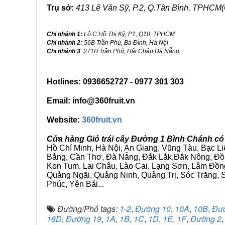
Trụ sở:
413 Lê Văn Sỹ, P.2, Q.Tân Bình, TPHCM(
Chi nhánh 1:
Lô C Hồ Thị Kỷ, P1, Q10, TPHCM
Chi nhánh 2:
56B Trần Phú, Ba Đình, Hà Nội
Chi nhánh 3
: 271B Trần Phú, Hải Châu Đà Nẵng
Hotlines: 0936652727 - 0977 301 303
Email: info@360fruit.vn
Website:
360fruit.vn
Cửa hàng Giỏ trái cây Đường 1 Bình Chánh có
Hồ Chí Minh, Hà Nội, An Giang, Vũng Tàu, Bạc L
Bằng, Cần Thơ, Đà Nẵng, Đắk Lắk,Đắk Nông, Đồn
Kon Tum, Lai Châu, Lào Cai, Lạng Sơn, Lâm Đồn
Quảng Ngãi, Quảng Ninh, Quảng Trị, Sóc Trăng, S
Phúc, Yên Bái...
Đường/Phố tags:
1-2
,
Đường 10
,
10A
,
10B
,
Đư
18D
,
Đường 19
,
1A
,
1B
,
1C
,
1D
,
1E
,
1F
,
Đường 2