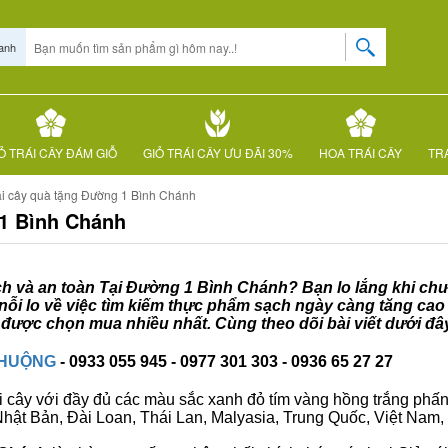
anh
Ỏ TRÁI CÂY ĐÁM GIỖ
GIỎ TRÁI CÂY ƯU ĐÃI 30%
HOA TRÁI CÂY
TRÁ
ái cây quà tặng Đường 1 Bình Chánh
 1 Bình Chánh
ạch và an toàn Tại Đường 1 Bình Chánh? Bạn lo lắng khi chưa
i lo về việc tìm kiếm thực phẩm sạch ngày càng tăng cao 
được chọn mua nhiều nhất. Cùng theo dõi bài viết dưới đâ
CHUỘNG
- 0933 055 945 - 0977 301 303 - 0936 65 27 27
i cây với đầy đủ các màu sắc xanh đỏ tím vàng hồng trắng phấn..
ư Nhật Bản, Đài Loan, Thái Lan, Malyasia, Trung Quốc, Việt Nam, 