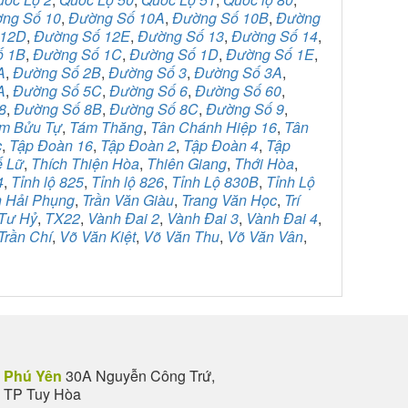
ng Số 10
,
Đường Số 10A
,
Đường Số 10B
,
Đường
 12D
,
Đường Số 12E
,
Đường Số 13
,
Đường Số 14
,
ố 1B
,
Đường Số 1C
,
Đường Số 1D
,
Đường Số 1E
,
A
,
Đường Số 2B
,
Đường Số 3
,
Đường Số 3A
,
A
,
Đường Số 5C
,
Đường Số 6
,
Đường Số 60
,
8
,
Đường Số 8B
,
Đường Số 8C
,
Đường Số 9
,
m Bửu Tự
,
Tám Thăng
,
Tân Chánh Hiệp 16
,
Tân
c
,
Tập Đoàn 16
,
Tập Đoàn 2
,
Tập Đoàn 4
,
Tập
ế Lữ
,
Thích Thiện Hòa
,
Thiên Giang
,
Thới Hòa
,
4
,
Tỉnh lộ 825
,
Tỉnh lộ 826
,
Tỉnh Lộ 830B
,
Tỉnh Lộ
n Hải Phụng
,
Trần Văn Giàu
,
Trang Văn Học
,
Trí
Tư Hỷ
,
TX22
,
Vành Đai 2
,
Vành Đai 3
,
Vành Đai 4
,
Trần Chí
,
Võ Văn Kiệt
,
Võ Văn Thu
,
Võ Văn Vân
,
Phú Yên
30A Nguyễn Công Trứ,
TP Tuy Hòa