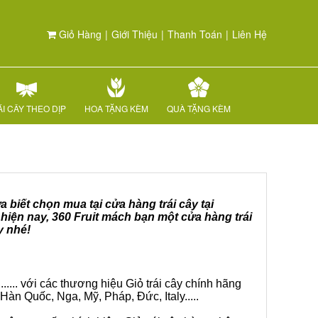
Giỏ Hàng
|
Giới Thiệu
|
Thanh Toán
|
Liên Hệ
I CÂY THEO DỊP
HOA TẶNG KÈM
QUÀ TẶNG KÈM
 biết chọn mua tại cửa hàng trái cây tại
hiện nay, 360 Fruit mách bạn một cửa hàng trái
y nhé!
.... với các thương hiệu Giỏ trái cây chính hãng
Hàn Quốc, Nga, Mỹ, Pháp, Đức, Italy.....