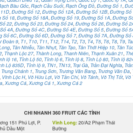
Rạch Bàu Gốc
,
Rạch Cầu Suối
,
Rạch Ông Đồ
,
Đường Số 1
,
Đườ
 11D
,
Đường Số 12
,
Đường Số 12A
,
Đường Số 12B
,
Đường Số
 Số 18
,
Đường Số 18A
,
Đường Số 19
,
Đường Số 1A
,
Đường S
Số 22
,
Đường Số 23
,
Đường Số 24
,
Đường Số 26
,
Đường Số 2
Số 4A
,
Đường Số 4C
,
Đường Số 4E
,
Đường Số 5
,
Đường Số 5
g Số 6C
,
Đường Số 6D
,
Đường Số 7
,
Đường Số 7A
,
Đường Số 
ư Đoàn 9
,
T1
,
T10
,
T11
,
T12
,
T14
,
T2
,
T3
,
T4
,
T5
,
T6
,
T8
,
T9
,
Ta
Long
,
Tân Nhiễu
,
Tân Nhựt
,
Tân Tạo
,
Tân Thới Hiệp 10
,
Tân Tú
2
,
Thạnh Lộc 27
,
Thành Long
,
Thanh Niên
,
Thạnh Xuân 21
,
Th
nh lộ 16
,
Tỉnh Lộ 50
,
Tỉnh lộ 6
,
Tỉnh lộ 8
,
Tỉnh Lộ 80
,
Tỉnh lộ 82
nh Lộ 835D
,
Tỉnh lộ 9
,
TN1
,
TN13
,
Trại Gà
,
Trần Đại Nghĩa
,
Trầ
,
Trung Chánh 1
,
Trung Sơn
,
Trương Văn Bang
,
Trương Văn Đa
,
,
Vĩnh Lộc H
,
Võ Hữu Lợi
,
Võ Tần Chí
,
Võ Tánh
,
Võ Thị Tốt
,
Võ 
a
,
Xương Cá
,
Xương Cá 1
,
Xương Cá 2
CHI NHANH 360 FRUIT CÁC TỈNH
ng 151 Phú Lợi, P.
Vĩnh Long:
20/A2 Phạm Thái
Thủ Dầu Một
Bường