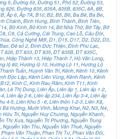
ng 5
,
Đường 50
,
Đường 51
,
Phố 52
,
Đường 53
,
ng 826
,
Đường 835
,
835A
,
835B
,
835C
,
8A
,
8B
,
4B
,
Ấp 6
,
Ấp 7A
,
B10
,
B2
,
B5
,
B6
,
Ba Bê
,
Ba Be
,
nh Chánh
,
Bình Hưng
,
Bình Thành
,
Bình Tiên
,
T14
,
Bờ Kinh
,
Bờ Kinh 14
,
Bờ Nhà Thờ
,
Bờ Tây
,
Bờ
C8
,
C9
,
Cả Cường
,
Cái Trung
,
Cao Lỗ
,
Cầu Đôi
,
Chùa
,
Công Nghệ Mới
,
D1
,
D15
,
D17
,
D2
,
D22
,
D3
,
Bao
,
Đê số 2
,
Đinh Đức Thiện
,
Đình Phú Lạc
,
T 826
,
ĐT 833
,
ĐT 835
,
ĐT 835B
,
ĐT 835C
,
ân
,
Hiệp Thành 13
,
Hiệp Thành 7
,
Hồ Văn Long
,
g lộ 80
,
Hương lộ 10
,
Hương Lộ 11
,
Hương Lộ
Thanh Tuấn
,
Huỳnh Văn Trí
,
Kênh
,
Kênh 10
,
Kênh
nh Độc Lập
,
Kênh Liên Vùng
,
Kênh Ranh
,
Kênh
 B12
,
Kinh C
,
Kinh Rau Răm
,
Kinh T11
,
Kinh
àn
,
Lê Thị Dung
,
Liên Ấp
,
Liên ấp 1
,
Liên ấp 1-2
,
-4
,
Liên ấp 2-6
,
Liên ấp 234
,
Liên Ấp 3-4
,
Liên ấp
hu 4-5
,
Liên Khu 5 - 6
,
Liên thôn 1-2-3
,
Liên Xã
,
i Bá Hương
,
Mười Vĩnh
,
Mương Khai
,
N2
,
N3
,
N4
,
 Hữu Trí
,
Nguyễn Huy Chương
,
Nguyễn Khanh
,
ễn Thị Xưa
,
Nguyễn Tri Phương
,
Nguyễn Trung
i
,
Nguyễn Văn Thu
,
Nguyễn Văn Thuê
,
Nguyễn
,
Phạm Văn Thuận
,
Phan Thị Tư
,
Phan Văn Đối
,
uốc Lộ 2
,
Quốc Lộ 50
,
Quốc Lộ 51
,
Quốc lộ 80
,