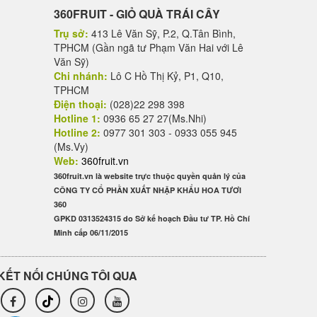
360FRUIT - GIỎ QUÀ TRÁI CÂY
Trụ sở:
413 Lê Văn Sỹ, P.2, Q.Tân Bình,
TPHCM (Gần ngã tư Phạm Văn Hai với Lê
Văn Sỹ)
Chi nhánh:
Lô C Hồ Thị Kỷ, P1, Q10,
TPHCM
Điện thoại:
(028)22 298 398
Hotline 1:
0936 65 27 27(Ms.Nhi)
Hotline 2:
0977 301 303 - 0933 055 945
(Ms.Vy)
Web:
360fruit.vn
360fruit.vn là website trực thuộc quyền quản lý của
CÔNG TY CỔ PHẦN XUẤT NHẬP KHẨU HOA TƯƠI
360
GPKD 0313524315 do Sở kế hoạch Đầu tư TP. Hồ Chí
Minh cấp 06/11/2015
KẾT NỐI CHÚNG TÔI QUA