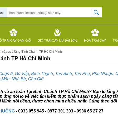
anh
Ỏ TRÁI CÂY ĐÁM GIỖ
GIỎ TRÁI CÂY ƯU ĐÃI 30%
HOA TRÁI CÂY
TRÁ
ái cây quà tặng Bình Chánh TP Hồ Chí Minh
hánh TP Hồ Chí Minh
Quận 9
,
Gò Vấp
,
Bình Thạnh
,
Tân Bình
,
Tân Phú
,
Phú Nhuận
,
Q
 Môn
,
Nhà Bè
,
Cần Giờ
ạch và an toàn Tại Bình Chánh TP Hồ Chí Minh? Bạn lo lắng k
p ứng nỗi lo về việc tìm kiếm thực phẩm sạch ngày càng tă
Minh nổi tiếng, được chọn mua nhiều nhất. Cùng theo dõi b
CHUỘNG
- 0933 055 945 - 0977 301 303 - 0936 65 27 27