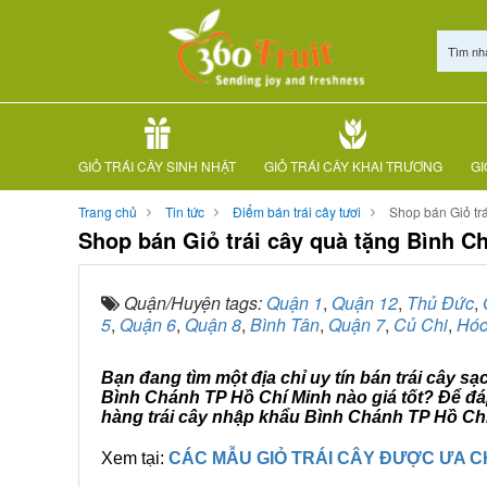
Tìm nh
GIỎ TRÁI CÂY SINH NHẬT
GIỎ TRÁI CÂY KHAI TRƯƠNG
GI
Trang chủ
Tin tức
Điểm bán trái cây tươi
Shop bán Giỏ tr
Shop bán Giỏ trái cây quà tặng Bình C
Quận/Huyện tags:
Quận 1
,
Quận 12
,
Thủ Đức
,
5
,
Quận 6
,
Quận 8
,
Bình Tân
,
Quận 7
,
Củ Chi
,
Hóc
Bạn đang tìm một địa chỉ uy tín bán trái cây s
Bình Chánh TP Hồ Chí Minh nào giá tốt? Để đá
hàng trái cây nhập khẩu Bình Chánh TP Hồ Chí 
Xem tại:
CÁC MẪU GIỎ TRÁI CÂY ĐƯỢC ƯA 