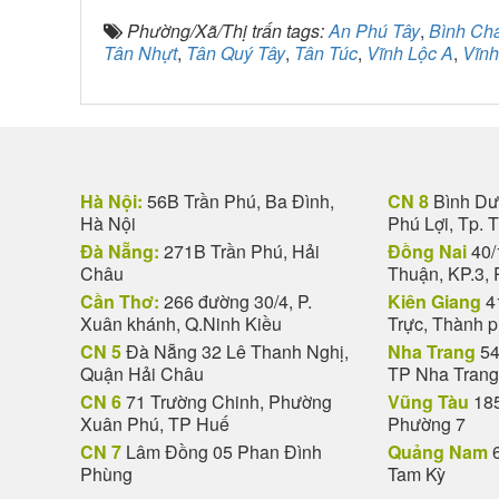
Phường/Xã/Thị trấn tags:
An Phú Tây
,
Bình Ch
Tân Nhựt
,
Tân Quý Tây
,
Tân Túc
,
Vĩnh Lộc A
,
Vĩnh
Hà Nội:
56B Trần Phú, Ba Đình,
CN 8
Bình Dươ
Hà Nội
Phú Lợi, Tp. 
Đà Nẵng:
271B Trần Phú, Hải
Đồng Nai
40/
Châu
Thuận, KP.3, 
Cần Thơ:
266 đường 30/4, P.
Kiên Giang
4
Xuân khánh, Q.Ninh Kiều
Trực, Thành 
CN 5
Đà Nẵng 32 Lê Thanh Nghị,
Nha Trang
54
Quận Hải Châu
TP Nha Trang
CN 6
71 Trường Chinh, Phường
Vũng Tàu
185
Xuân Phú, TP Huế
Phường 7
CN 7
Lâm Đồng 05 Phan Đình
Quảng Nam
6
Phùng
Tam Kỳ