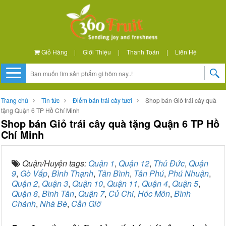
Giỏ Hàng
|
Giới Thiệu
|
Thanh Toán
|
Liên Hệ
Trang chủ
Tin tức
Điểm bán trái cây tươi
Shop bán Giỏ trái cây quà
tặng Quận 6 TP Hồ Chí Minh
Shop bán Giỏ trái cây quà tặng Quận 6 TP Hồ
Chí Minh
Quận/Huyện tags:
Quận 1
,
Quận 12
,
Thủ Đức
,
Quận
9
,
Gò Vấp
,
Bình Thạnh
,
Tân Bình
,
Tân Phú
,
Phú Nhuận
,
Quận 2
,
Quận 3
,
Quận 10
,
Quận 11
,
Quận 4
,
Quận 5
,
Quận 8
,
Bình Tân
,
Quận 7
,
Củ Chi
,
Hóc Môn
,
Bình
Chánh
,
Nhà Bè
,
Cần Giờ