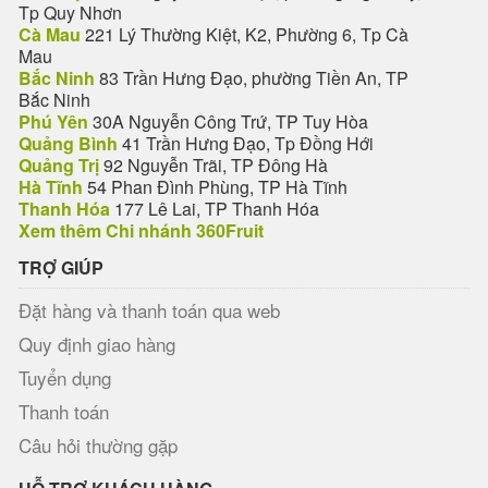
Tp Quy Nhơn
Cà Mau
221 Lý Thường Kiệt, K2, Phường 6, Tp Cà
Mau
Bắc Ninh
83 Trần Hưng Đạo, phường Tiền An, TP
Bắc Ninh
Phú Yên
30A Nguyễn Công Trứ, TP Tuy Hòa
Quảng Bình
41 Trần Hưng Đạo, Tp Đồng Hới
Quảng Trị
92 Nguyễn Trãi, TP Đông Hà
Hà Tĩnh
54 Phan Đình Phùng, TP Hà Tĩnh
Thanh Hóa
177 Lê Lai, TP Thanh Hóa
Xem thêm Chi nhánh 360Fruit
TRỢ GIÚP
Đặt hàng và thanh toán qua web
Quy định giao hàng
Tuyển dụng
Thanh toán
Câu hỏi thường gặp