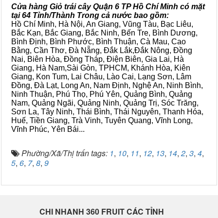
Cửa hàng Giỏ trái cây Quận 6 TP Hồ Chí Minh có mặt
tại 64 Tỉnh/Thành Trong cả nước bao gồm:
Hồ Chí Minh, Hà Nội, An Giang, Vũng Tàu, Bạc Liêu,
Bắc Kạn, Bắc Giang, Bắc Ninh, Bến Tre, Bình Dương,
Bình Định, Bình Phước, Bình Thuận, Cà Mau, Cao
Bằng, Cần Thơ, Đà Nẵng, Đắk Lắk,Đắk Nông, Đồng
Nai, Biên Hòa, Đồng Tháp, Điện Biên, Gia Lai, Hà
Giang, Hà Nam,Sài Gòn, TPHCM, Khánh Hòa, Kiên
Giang, Kon Tum, Lai Châu, Lào Cai, Lạng Sơn, Lâm
Đồng, Đà Lạt, Long An, Nam Định, Nghệ An, Ninh Bình,
Ninh Thuận, Phú Thọ, Phú Yên, Quảng Bình, Quảng
Nam, Quảng Ngãi, Quảng Ninh, Quảng Trị, Sóc Trăng,
Sơn La, Tây Ninh, Thái Bình, Thái Nguyên, Thanh Hóa,
Huế, Tiền Giang, Trà Vinh, Tuyên Quang, Vĩnh Long,
Vĩnh Phúc, Yên Bái...
Phường/Xã/Thị trấn tags:
1
,
10
,
11
,
12
,
13
,
14
,
2
,
3
,
4
,
5
,
6
,
7
,
8
,
9
CHI NHANH 360 FRUIT CÁC TỈNH