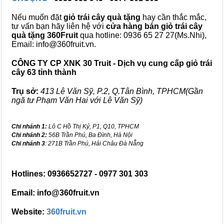
Nếu muốn đặt
giỏ trái cây quà tặng
hay cần thắc mắc,
tư vấn bạn hãy liên hệ với
cửa hàng bán
giỏ trái cây
quà tặng
360Fruit
qua hotline: 0936 65 27 27(Ms.Nhi),
Email: info@360fruit.vn.
CÔNG TY CP XNK 30 Truit - Dịch vụ cung cấp giỏ trái
cây 63 tỉnh thành
Trụ sở:
413 Lê Văn Sỹ, P.2, Q.Tân Bình, TPHCM(Gần
ngã tư Phạm Văn Hai với Lê Văn Sỹ)
Chi nhánh 1:
Lô C Hồ Thị Kỷ, P1, Q10, TPHCM
Chi nhánh 2:
56B Trần Phú, Ba Đình, Hà Nội
Chi nhánh 3
: 271B Trần Phú, Hải Châu Đà Nẵng
Hotlines: 0936652727 - 0977 301 303
Email: info@360fruit.vn
Website:
360fruit.vn