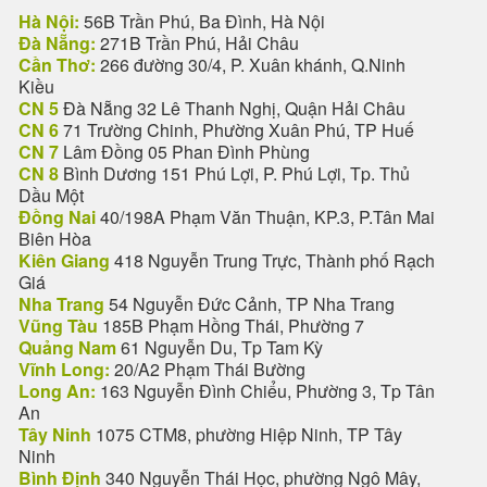
Hà Nội:
56B Trần Phú, Ba Đình, Hà Nội
Đà Nẵng:
271B Trần Phú, Hải Châu
Cần Thơ:
266 đường 30/4, P. Xuân khánh, Q.Ninh
Kiều
CN 5
Đà Nẵng 32 Lê Thanh Nghị, Quận Hải Châu
CN 6
71 Trường Chinh, Phường Xuân Phú, TP Huế
CN 7
Lâm Đồng 05 Phan Đình Phùng
CN 8
Bình Dương 151 Phú Lợi, P. Phú Lợi, Tp. Thủ
Dầu Một
Đồng Nai
40/198A Phạm Văn Thuận, KP.3, P.Tân Mai
Biên Hòa
Kiên Giang
418 Nguyễn Trung Trực, Thành phố Rạch
Giá
Nha Trang
54 Nguyễn Đức Cảnh, TP Nha Trang
Vũng Tàu
185B Phạm Hồng Thái, Phường 7
Quảng Nam
61 Nguyễn Du, Tp Tam Kỳ
Vĩnh Long:
20/A2 Phạm Thái Bường
Long An:
163 Nguyễn Đình Chiểu, Phường 3, Tp Tân
An
Tây Ninh
1075 CTM8, phường Hiệp Ninh, TP Tây
Ninh
Bình Định
340 Nguyễn Thái Học, phường Ngô Mây,