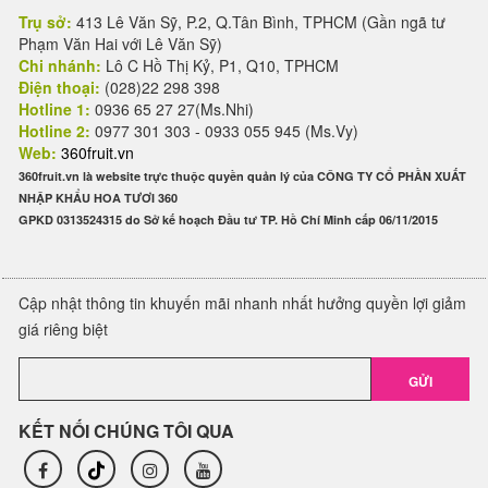
Trụ sở:
413 Lê Văn Sỹ, P.2, Q.Tân Bình, TPHCM (Gần ngã tư
Phạm Văn Hai với Lê Văn Sỹ)
Chi nhánh:
Lô C Hồ Thị Kỷ, P1, Q10, TPHCM
Điện thoại:
(028)22 298 398
Hotline 1:
0936 65 27 27(Ms.Nhi)
Hotline 2:
0977 301 303 - 0933 055 945 (Ms.Vy)
Web:
360fruit.vn
360fruit.vn là website trực thuộc quyền quản lý của CÔNG TY CỔ PHẦN XUẤT
NHẬP KHẨU HOA TƯƠI 360
GPKD 0313524315 do Sở kế hoạch Đầu tư TP. Hồ Chí Minh cấp 06/11/2015
Cập nhật thông tin khuyến mãi nhanh nhất hưởng quyền lợi giảm
giá riêng biệt
GỬI
KẾT NỐI CHÚNG TÔI QUA