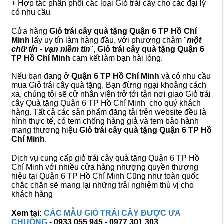
+ Hợp tác phân phối các loại Giỏ trái cây cho các đại lý
có nhu cầu
Cửa hàng
Giỏ trái cây quà tặng Quận 6 TP Hồ Chí
Minh
lấy uy tín làm hàng đầu, với phương châm "
một
chữ tín - vạn niềm tin
",
Giỏ trái cây
quà tặng
Quận 6
TP Hồ Chí Minh
cam kết làm bạn hài lòng.
Nếu bạn đang ở
Quận 6 TP Hồ Chí Minh
và có nhu cầu
mua Giỏ trái cây quà tặng, Bạn đừng ngại khoảng cách
xa, chúng tôi sẽ cử nhân viên trở tới tận nơi giao Giỏ trái
cây Quà tặng Quận 6 TP Hồ Chí Minh cho quý khách
hàng. Tất cả các sản phẩm đăng tải trên website đều là
hình thực tế, có tem chống hàng giả và tem bảo hành
mang thương hiệu
Giỏ trái cây quà tặng Quận 6 TP Hồ
Chí Minh
.
Dịch vụ cung cấp giỏ trái cây quà tặng Quận 6 TP Hồ
Chí Minh với nhiều cửa hàng nhượng quyền thương
hiệu tại Quận 6 TP Hồ Chí Minh Cũng như toàn quốc
chắc chắn sẽ mang lại những trải nghiệm thù vị cho
khách hàng
Xem tại:
CÁC MẪU GIỎ TRÁI CÂY ĐƯỢC ƯA
CHUỘNG
- 0933 055 945 - 0977 301 303