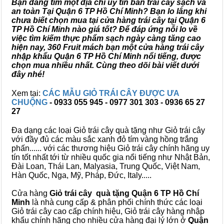
Bạn đang tìm một địa chỉ uy tín bán trái cây sạch và
an toàn Tại Quận 6 TP Hồ Chí Minh? Bạn lo lắng khi
chưa biết chọn mua tại cửa hàng trái cây tại Quận 6
TP Hồ Chí Minh nào giá tốt? Để đáp ứng nỗi lo về
việc tìm kiếm thực phẩm sạch ngày càng tăng cao
hiện nay, 360 Fruit mách bạn một cửa hàng trái cây
nhập khẩu Quận 6 TP Hồ Chí Minh nổi tiếng, được
chọn mua nhiều nhất. Cùng theo dõi bài viết dưới
đây nhé!
Xem tại:
CÁC MẪU GIỎ TRÁI CÂY ĐƯỢC ƯA
CHUỘNG
- 0933 055 945 - 0977 301 303 - 0936 65 27
27
Đa dạng các loại Giỏ trái cây quà tặng như Giỏ trái cây
với đầy đủ các màu sắc xanh đỏ tím vàng hồng trắng
phấn...... với các thương hiệu Giỏ trái cây chính hãng uy
tín tốt nhất tới từ nhiều quốc gia nổi tiếng như Nhật Bản,
Đài Loan, Thái Lan, Malyasia, Trung Quốc, Việt Nam,
Hàn Quốc, Nga, Mỹ, Pháp, Đức, Italy.....
Cửa hàng
Giỏ trái cây quà tặng Quận 6 TP Hồ Chí
Minh
là nhà cung cấp & phân phối chính thức các loại
Giỏ trái cây cao cấp chính hiệu, Giỏ trái cây hàng nhập
khẩu chính hãng cho nhiều cửa hàng đại lý lớn ở
Quận