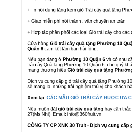
+ In nội dung tặng kèm giỏ Trái cây quà tặng Ph
+ Giao miễn phí nội thành , vận chuyển an toàn
+ Hợp tác phân phối các loại Giỏ trái cây cho các 
Cửa hàng
Giỏ trái cây quà tặng Phường 10 Qu
Quận 6
cam kết làm bạn hài lòng.
Nếu bạn đang ở
Phường 10 Quận 6
và có nhu cầ
trái cây Quà tặng Phường 10 Quận 6 cho quý khách
mang thương hiệu
Giỏ trái cây quà tặng Phườn
Dịch vụ cung cấp giỏ trái cây quà tặng Phường 
sẽ mang lại những trải nghiệm thù vị cho khách h
Xem tại:
CÁC MẪU GIỎ TRÁI CÂY ĐƯỢC ƯA
Nếu muốn đặt
giỏ trái cây quà tặng
hay cần thắc 
27(Ms.Nhi), Email: info@360fruit.vn.
CÔNG TY CP XNK 30 Truit - Dịch vụ cung cấp gi