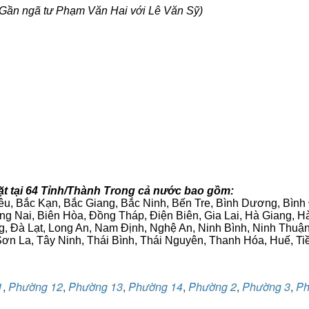
Gần ngã tư Phạm Văn Hai với Lê Văn Sỹ)
ặt tại 64 Tỉnh/Thành Trong cả nước bao gồm:
iêu, Bắc Kạn, Bắc Giang, Bắc Ninh, Bến Tre, Bình Dương, Bìn
g Nai, Biên Hòa, Đồng Tháp, Điện Biên, Gia Lai, Hà Giang,
g, Đà Lạt, Long An, Nam Định, Nghệ An, Ninh Bình, Ninh Thuậ
ơn La, Tây Ninh, Thái Bình, Thái Nguyên, Thanh Hóa, Huế, Ti
1
,
Phường 12
,
Phường 13
,
Phường 14
,
Phường 2
,
Phường 3
,
Ph