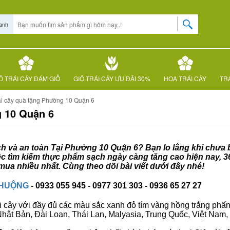
anh
Ỏ TRÁI CÂY ĐÁM GIỖ
GIỎ TRÁI CÂY ƯU ĐÃI 30%
HOA TRÁI CÂY
TRÁ
ái cây quà tặng Phường 10 Quận 6
g 10 Quận 6
ạch và an toàn Tại Phường 10 Quận 6? Bạn lo lắng khi chưa 
iệc tìm kiếm thực phẩm sạch ngày càng tăng cao hiện nay, 3
ua nhiều nhất. Cùng theo dõi bài viết dưới đây nhé!
CHUỘNG
- 0933 055 945 - 0977 301 303 - 0936 65 27 27
i cây với đầy đủ các màu sắc xanh đỏ tím vàng hồng trắng phấn..
ư Nhật Bản, Đài Loan, Thái Lan, Malyasia, Trung Quốc, Việt Nam, 