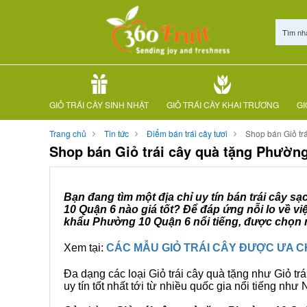
Tìm nh
GIỎ TRÁI CÂY SINH NHẬT
GIỎ TRÁI CÂY KHAI TRƯƠNG
GI
Trang chủ
Tin tức
Điểm bán trái cây tươi
Shop bán Giỏ tr
Shop bán Giỏ trái cây quà tặng Phườn
Bạn đang tìm một địa chỉ uy tín bán trái cây s
10 Quận 6 nào giá tốt? Để đáp ứng nỗi lo về v
khẩu Phường 10 Quận 6 nổi tiếng, được chọn m
Xem tại:
CÁC MẪU GIỎ TRÁI CÂY ĐƯỢC ƯA 
Đa dạng các loại Giỏ trái cây quà tặng như Giỏ trá
uy tín tốt nhất tới từ nhiều quốc gia nổi tiếng nh