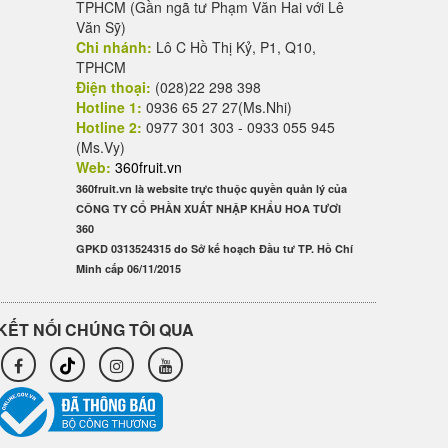
TPHCM (Gần ngã tư Phạm Văn Hai với Lê
Văn Sỹ)
Chi nhánh:
Lô C Hồ Thị Kỷ, P1, Q10,
TPHCM
Điện thoại:
(028)22 298 398
Hotline 1:
0936 65 27 27(Ms.Nhi)
Hotline 2:
0977 301 303 - 0933 055 945
(Ms.Vy)
Web:
360fruit.vn
360fruit.vn là website trực thuộc quyền quản lý của
CÔNG TY CỔ PHẦN XUẤT NHẬP KHẨU HOA TƯƠI
360
GPKD 0313524315 do Sở kế hoạch Đầu tư TP. Hồ Chí
Minh cấp 06/11/2015
KẾT NỐI CHÚNG TÔI QUA