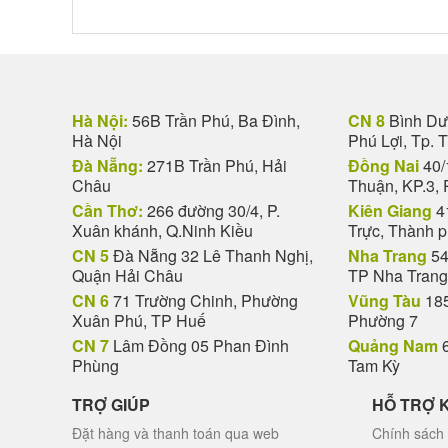
Hà Nội:
56B Trần Phú, Ba Đình,
CN 8
Bình Dươ
Hà Nội
Phú Lợi, Tp. 
Đà Nẵng:
271B Trần Phú, Hải
Đồng Nai
40/
Châu
Thuận, KP.3, 
Cần Thơ:
266 đường 30/4, P.
Kiên Giang
4
Xuân khánh, Q.Ninh Kiều
Trực, Thành 
CN 5
Đà Nẵng 32 Lê Thanh Nghị,
Nha Trang
54
Quận Hải Châu
TP Nha Trang
CN 6
71 Trường Chinh, Phường
Vũng Tàu
185
Xuân Phú, TP Huế
Phường 7
CN 7
Lâm Đồng 05 Phan Đình
Quảng Nam
6
Phùng
Tam Kỳ
TRỢ GIÚP
HỖ TRỢ 
Đặt hàng và thanh toán qua web
Chính sách 