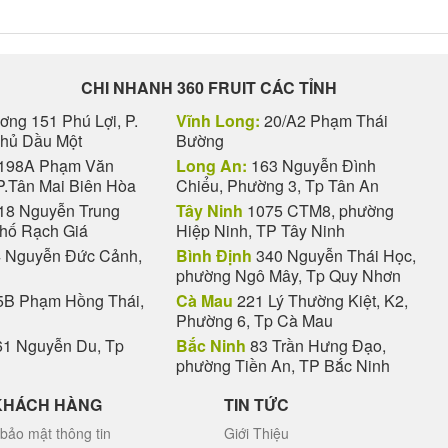
CHI NHANH 360 FRUIT CÁC TỈNH
ng 151 Phú Lợi, P.
Vĩnh Long:
20/A2 Phạm Thái
Thủ Dầu Một
Bường
198A Phạm Văn
Long An:
163 Nguyễn Đình
P.Tân Mai Biên Hòa
Chiểu, Phường 3, Tp Tân An
18 Nguyễn Trung
Tây Ninh
1075 CTM8, phường
phố Rạch Giá
Hiệp Ninh, TP Tây Ninh
 Nguyễn Đức Cảnh,
Bình Định
340 Nguyễn Thái Học,
phường Ngô Mây, Tp Quy Nhơn
B Phạm Hồng Thái,
Cà Mau
221 Lý Thường Kiệt, K2,
Phường 6, Tp Cà Mau
1 Nguyễn Du, Tp
Bắc Ninh
83 Trần Hưng Đạo,
phường Tiền An, TP Bắc Ninh
KHÁCH HÀNG
TIN TỨC
bảo mật thông tin
Giới Thiệu