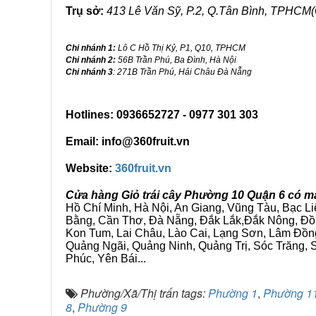
Trụ sở:
413 Lê Văn Sỹ, P.2, Q.Tân Bình, TPHCM(
Chi nhánh 1:
Lô C Hồ Thị Kỷ, P1, Q10, TPHCM
Chi nhánh 2:
56B Trần Phú, Ba Đình, Hà Nội
Chi nhánh 3
: 271B Trần Phú, Hải Châu Đà Nẵng
Hotlines: 0936652727 - 0977 301 303
Email: info@360fruit.vn
Website:
360fruit.vn
Cửa hàng Giỏ trái cây Phường 10 Quận 6 có m
Hồ Chí Minh, Hà Nội, An Giang, Vũng Tàu, Bạc L
Bằng, Cần Thơ, Đà Nẵng, Đắk Lắk,Đắk Nông, Đồn
Kon Tum, Lai Châu, Lào Cai, Lạng Sơn, Lâm Đồn
Quảng Ngãi, Quảng Ninh, Quảng Trị, Sóc Trăng, S
Phúc, Yên Bái...
Phường/Xã/Thị trấn tags:
Phường 1
,
Phường 1
8
,
Phường 9