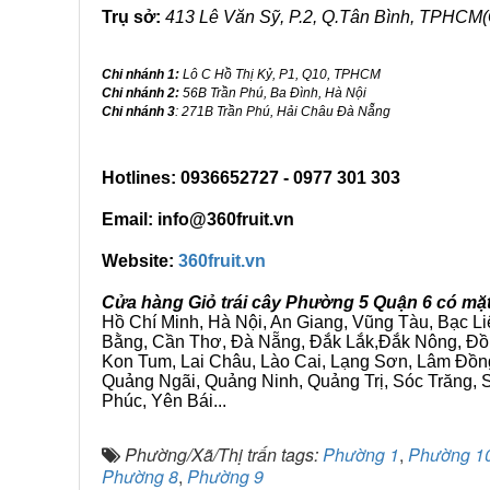
Trụ sở:
413 Lê Văn Sỹ, P.2, Q.Tân Bình, TPHCM(
Chi nhánh 1:
Lô C Hồ Thị Kỷ, P1, Q10, TPHCM
Chi nhánh 2:
56B Trần Phú, Ba Đình, Hà Nội
Chi nhánh 3
: 271B Trần Phú, Hải Châu Đà Nẵng
Hotlines: 0936652727 - 0977 301 303
Email: info@360fruit.vn
Website:
360fruit.vn
Cửa hàng Giỏ trái cây Phường 5 Quận 6 có mặt
Hồ Chí Minh, Hà Nội, An Giang, Vũng Tàu, Bạc L
Bằng, Cần Thơ, Đà Nẵng, Đắk Lắk,Đắk Nông, Đồn
Kon Tum, Lai Châu, Lào Cai, Lạng Sơn, Lâm Đồn
Quảng Ngãi, Quảng Ninh, Quảng Trị, Sóc Trăng, S
Phúc, Yên Bái...
Phường/Xã/Thị trấn tags:
Phường 1
,
Phường 1
Phường 8
,
Phường 9