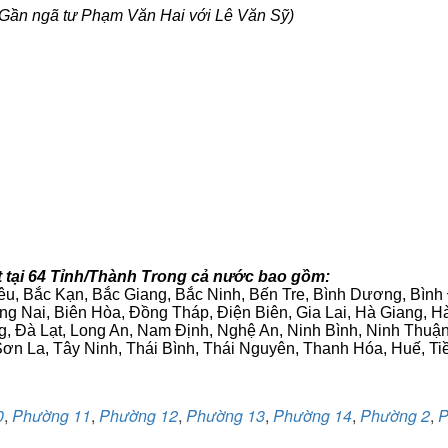
Gần ngã tư Phạm Văn Hai với Lê Văn Sỹ)
 tại 64 Tỉnh/Thành Trong cả nước bao gồm:
iêu, Bắc Kạn, Bắc Giang, Bắc Ninh, Bến Tre, Bình Dương, Bìn
g Nai, Biên Hòa, Đồng Tháp, Điện Biên, Gia Lai, Hà Giang,
g, Đà Lạt, Long An, Nam Định, Nghệ An, Ninh Bình, Ninh Thuậ
ơn La, Tây Ninh, Thái Bình, Thái Nguyên, Thanh Hóa, Huế, Ti
0
,
Phường 11
,
Phường 12
,
Phường 13
,
Phường 14
,
Phường 2
,
P