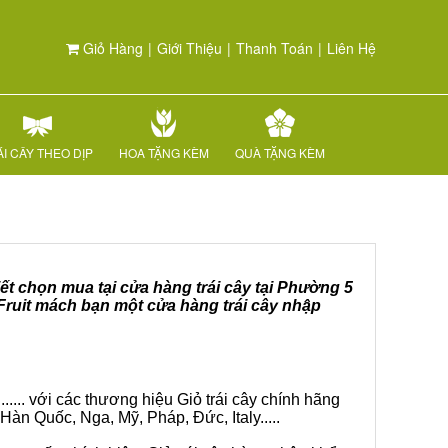
Giỏ Hàng
|
Giới Thiệu
|
Thanh Toán
|
Liên Hệ
I CÂY THEO DỊP
HOA TẶNG KÈM
QUÀ TẶNG KÈM
iết chọn mua tại cửa hàng trái cây tại Phường 5
 Fruit mách bạn một cửa hàng trái cây nhập
.... với các thương hiệu Giỏ trái cây chính hãng
Hàn Quốc, Nga, Mỹ, Pháp, Đức, Italy.....