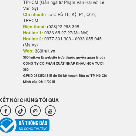
TPHCM (Gần ngã tư Phạm Văn Hai với Lê
Văn Sỹ)
Chi nhánh:
Lô C Hồ Thị Kỷ, P1, Q10,
TPHCM
Điện thoại:
(028)22 298 398
Hotline 1:
0936 65 27 27(Ms.Nhi)
Hotline 2:
0977 301 303 - 0933 055 945
(Ms.Vy)
Web:
360fruit.vn
360fruit.vn là website trực thuộc quyền quản lý của
CÔNG TY CỔ PHẦN XUẤT NHẬP KHẨU HOA TƯƠI
360
GPKD 0313524315 do Sở kế hoạch Đầu tư TP. Hồ Chí
Minh cấp 06/11/2015
KẾT NỐI CHÚNG TÔI QUA