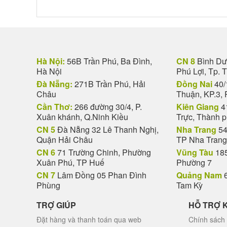
Hà Nội:
56B Trần Phú, Ba Đình,
CN 8
Bình Dươ
Hà Nội
Phú Lợi, Tp. 
Đà Nẵng:
271B Trần Phú, Hải
Đồng Nai
40/
Châu
Thuận, KP.3, 
Cần Thơ:
266 đường 30/4, P.
Kiên Giang
4
Xuân khánh, Q.Ninh Kiều
Trực, Thành 
CN 5
Đà Nẵng 32 Lê Thanh Nghị,
Nha Trang
54
Quận Hải Châu
TP Nha Trang
CN 6
71 Trường Chinh, Phường
Vũng Tàu
185
Xuân Phú, TP Huế
Phường 7
CN 7
Lâm Đồng 05 Phan Đình
Quảng Nam
6
Phùng
Tam Kỳ
TRỢ GIÚP
HỖ TRỢ 
Đặt hàng và thanh toán qua web
Chính sách 