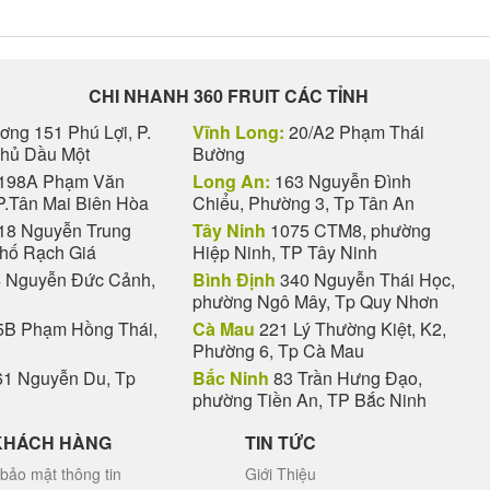
CHI NHANH 360 FRUIT CÁC TỈNH
ng 151 Phú Lợi, P.
Vĩnh Long:
20/A2 Phạm Thái
Thủ Dầu Một
Bường
198A Phạm Văn
Long An:
163 Nguyễn Đình
P.Tân Mai Biên Hòa
Chiểu, Phường 3, Tp Tân An
18 Nguyễn Trung
Tây Ninh
1075 CTM8, phường
phố Rạch Giá
Hiệp Ninh, TP Tây Ninh
 Nguyễn Đức Cảnh,
Bình Định
340 Nguyễn Thái Học,
phường Ngô Mây, Tp Quy Nhơn
B Phạm Hồng Thái,
Cà Mau
221 Lý Thường Kiệt, K2,
Phường 6, Tp Cà Mau
1 Nguyễn Du, Tp
Bắc Ninh
83 Trần Hưng Đạo,
phường Tiền An, TP Bắc Ninh
KHÁCH HÀNG
TIN TỨC
bảo mật thông tin
Giới Thiệu