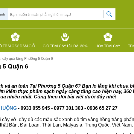
anh
Ỏ TRÁI CÂY ĐÁM GIỖ
GIỎ TRÁI CÂY ƯU ĐÃI 30%
HOA TRÁI CÂY
TRÁ
ái cây quà tặng Phường 5 Quận 6
g 5 Quận 6
ạch và an toàn Tại Phường 5 Quận 6? Bạn lo lắng khi chưa b
 tìm kiếm thực phẩm sạch ngày càng tăng cao hiện nay, 360
a nhiều nhất. Cùng theo dõi bài viết dưới đây nhé!
CHUỘNG
- 0933 055 945 - 0977 301 303 - 0936 65 27 27
i cây với đầy đủ các màu sắc xanh đỏ tím vàng hồng trắng phấn..
ư Nhật Bản, Đài Loan, Thái Lan, Malyasia, Trung Quốc, Việt Nam, 