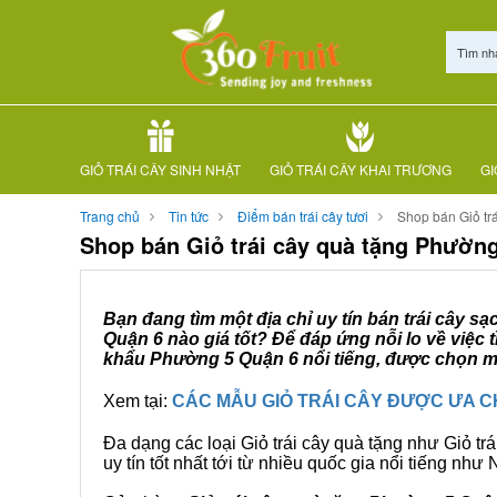
Tìm nh
GIỎ TRÁI CÂY SINH NHẬT
GIỎ TRÁI CÂY KHAI TRƯƠNG
GI
Trang chủ
Tin tức
Điểm bán trái cây tươi
Shop bán Giỏ tr
Shop bán Giỏ trái cây quà tặng Phườn
Bạn đang tìm một địa chỉ uy tín bán trái cây s
Quận 6 nào giá tốt? Để đáp ứng nỗi lo về việc
khẩu Phường 5 Quận 6 nổi tiếng, được chọn mu
Xem tại:
CÁC MẪU GIỎ TRÁI CÂY ĐƯỢC ƯA 
Đa dạng các loại Giỏ trái cây quà tặng như Giỏ trá
uy tín tốt nhất tới từ nhiều quốc gia nổi tiếng nh