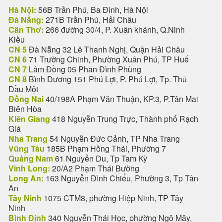
Hà Nội:
56B Trần Phú, Ba Đình, Hà Nội
Đà Nẵng:
271B Trần Phú, Hải Châu
Cần Thơ:
266 đường 30/4, P. Xuân khánh, Q.Ninh
Kiều
CN 5
Đà Nẵng 32 Lê Thanh Nghị, Quận Hải Châu
CN 6
71 Trường Chinh, Phường Xuân Phú, TP Huế
CN 7
Lâm Đồng 05 Phan Đình Phùng
CN 8
Bình Dương 151 Phú Lợi, P. Phú Lợi, Tp. Thủ
Dầu Một
Đồng Nai
40/198A Phạm Văn Thuận, KP.3, P.Tân Mai
Biên Hòa
Kiên Giang
418 Nguyễn Trung Trực, Thành phố Rạch
Giá
Nha Trang
54 Nguyễn Đức Cảnh, TP Nha Trang
Vũng Tàu
185B Phạm Hồng Thái, Phường 7
Quảng Nam
61 Nguyễn Du, Tp Tam Kỳ
Vĩnh Long:
20/A2 Phạm Thái Bường
Long An:
163 Nguyễn Đình Chiểu, Phường 3, Tp Tân
An
Tây Ninh
1075 CTM8, phường Hiệp Ninh, TP Tây
Ninh
Bình Định
340 Nguyễn Thái Học, phường Ngô Mây,