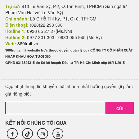
Trụ sở:
413 Lê Văn Sỹ, P.2, Q.Tân Bình, TPHCM (Gần ngã tư
Phạm Văn Hai với Lê Văn Sỹ)
Chi nhánh:
Lô C Hồ Thị Kỷ, P1, Q10, TPHCM
Điện thoại:
(028)22 298 398
Hotline 1:
0936 65 27 27(Ms.Nhi)
Hotline 2:
0977 301 303 - 0933 055 945 (Ms.Vy)
Web:
360fruit.vn
360fruit.vn là website trực thuộc quyền quản lý của CÔNG TY CỔ PHẦN XUẤT
NHẬP KHẨU HOA TƯƠI 360
GPKD 0313524315 do Sở kế hoạch Đầu tư TP. Hồ Chí Minh cấp 06/11/2015
Cập nhật thông tin khuyến mãi nhanh nhất hưởng quyền lợi giảm
giá riêng biệt
GỬI
KẾT NỐI CHÚNG TÔI QUA