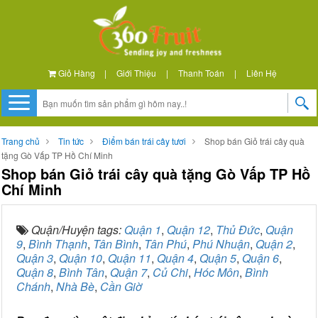
Giỏ Hàng
|
Giới Thiệu
|
Thanh Toán
|
Liên Hệ
Trang chủ
Tin tức
Điểm bán trái cây tươi
Shop bán Giỏ trái cây quà
tặng Gò Vấp TP Hồ Chí Minh
Shop bán Giỏ trái cây quà tặng Gò Vấp TP Hồ
Chí Minh
Quận/Huyện tags:
Quận 1
,
Quận 12
,
Thủ Đức
,
Quận
9
,
Bình Thạnh
,
Tân Bình
,
Tân Phú
,
Phú Nhuận
,
Quận 2
,
Quận 3
,
Quận 10
,
Quận 11
,
Quận 4
,
Quận 5
,
Quận 6
,
Quận 8
,
Bình Tân
,
Quận 7
,
Củ Chi
,
Hóc Môn
,
Bình
Chánh
,
Nhà Bè
,
Cần Giờ