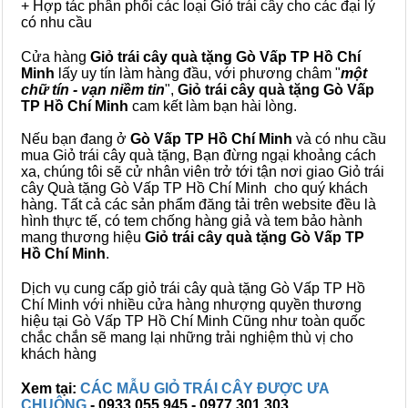
+ Hợp tác phân phối các loại Giỏ trái cây cho các đại lý
có nhu cầu
Cửa hàng
Giỏ trái cây quà tặng Gò Vấp TP Hồ Chí
Minh
lấy uy tín làm hàng đầu, với phương châm "
một
chữ tín - vạn niềm tin
",
Giỏ trái cây
quà tặng
Gò Vấp
TP Hồ Chí Minh
cam kết làm bạn hài lòng.
Nếu bạn đang ở
Gò Vấp TP Hồ Chí Minh
và có nhu cầu
mua Giỏ trái cây quà tặng, Bạn đừng ngại khoảng cách
xa, chúng tôi sẽ cử nhân viên trở tới tận nơi giao Giỏ trái
cây Quà tặng Gò Vấp TP Hồ Chí Minh cho quý khách
hàng. Tất cả các sản phẩm đăng tải trên website đều là
hình thực tế, có tem chống hàng giả và tem bảo hành
mang thương hiệu
Giỏ trái cây quà tặng Gò Vấp TP
Hồ Chí Minh
.
Dịch vụ cung cấp giỏ trái cây quà tặng Gò Vấp TP Hồ
Chí Minh với nhiều cửa hàng nhượng quyền thương
hiệu tại Gò Vấp TP Hồ Chí Minh Cũng như toàn quốc
chắc chắn sẽ mang lại những trải nghiệm thù vị cho
khách hàng
Xem tại:
CÁC MẪU GIỎ TRÁI CÂY ĐƯỢC ƯA
CHUỘNG
- 0933 055 945 - 0977 301 303