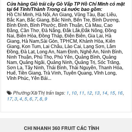
Cửa hàng Giỏ trái cây Gò Vấp TP Hồ Chí Minh có mặt
tại 64 Tỉnh/Thành Trong cả nước bao gồm:
Hồ Chí Minh, Hà Nội, An Giang, Vũng Tàu, Bạc Liêu,
Bắc Kạn, Bắc Giang, Bắc Ninh, Bến Tre, Bình Dương,
Bình Định, Bình Phước, Bình Thuận, Cà Mau, Cao
Bằng, Cần Thơ, Đà Nẵng, Đắk Lắk,Đắk Nông, Đồng
Nai, Biên Hòa, Đồng Tháp, Điện Biên, Gia Lai, Hà
Giang, Hà Nam,Sài Gòn, TPHCM, Khánh Hòa, Kiên
Giang, Kon Tum, Lai Châu, Lào Cai, Lạng Sơn, Lâm
Đồng, Đà Lạt, Long An, Nam Định, Nghệ An, Ninh Bình,
Ninh Thuận, Phú Thọ, Phú Yên, Quảng Bình, Quảng
Nam, Quảng Ngãi, Quảng Ninh, Quảng Trị, Sóc Trăng,
Sơn La, Tây Ninh, Thái Bình, Thái Nguyên, Thanh Hóa,
Huế, Tiền Giang, Trà Vinh, Tuyên Quang, Vĩnh Long,
Vĩnh Phúc, Yên Bái...
Phường/Xã/Thị trấn tags:
1
,
10
,
11
,
12
,
13
,
14
,
15
,
16
,
17
,
3
,
4
,
5
,
6
,
7
,
8
,
9
CHI NHANH 360 FRUIT CÁC TỈNH