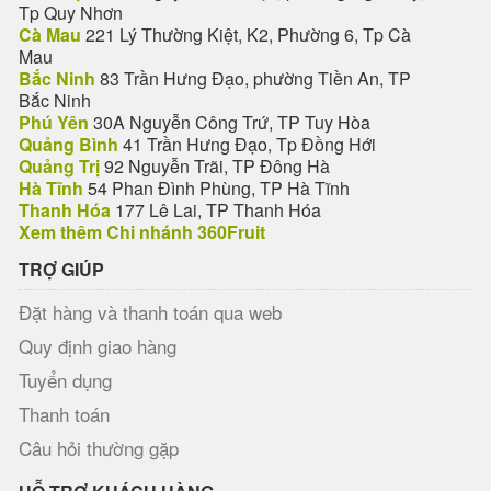
Tp Quy Nhơn
Cà Mau
221 Lý Thường Kiệt, K2, Phường 6, Tp Cà
Mau
Bắc Ninh
83 Trần Hưng Đạo, phường Tiền An, TP
Bắc Ninh
Phú Yên
30A Nguyễn Công Trứ, TP Tuy Hòa
Quảng Bình
41 Trần Hưng Đạo, Tp Đồng Hới
Quảng Trị
92 Nguyễn Trãi, TP Đông Hà
Hà Tĩnh
54 Phan Đình Phùng, TP Hà Tĩnh
Thanh Hóa
177 Lê Lai, TP Thanh Hóa
Xem thêm Chi nhánh 360Fruit
TRỢ GIÚP
Đặt hàng và thanh toán qua web
Quy định giao hàng
Tuyển dụng
Thanh toán
Câu hỏi thường gặp