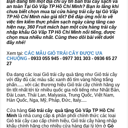
Bạn đang tìm một địa chỉ uy tín bán trái cây sạch và
an toàn Tại Gò Vấp TP Hồ Chí Minh? Bạn lo lắng khi
chưa biết chọn mua tại cửa hàng trái cây tại Gò Vấp
TP Hồ Chí Minh nào giá tốt? Để đáp ứng nỗi lo về
việc tìm kiếm thực phẩm sạch ngày càng tăng cao
hiện nay, 360 Fruit mách bạn một cửa hàng trái cây
nhập khẩu Gò Vấp TP Hồ Chí Minh nổi tiếng, được
chọn mua nhiều nhất. Cùng theo dõi bài viết dưới
đây nhé!
Xem tại:
CÁC MẪU GIỎ TRÁI CÂY ĐƯỢC ƯA
CHUỘNG
- 0933 055 945 - 0977 301 303 - 0936 65 27
27
Đa dạng các loại Giỏ trái cây quà tặng như Giỏ trái cây
với đầy đủ các màu sắc xanh đỏ tím vàng hồng trắng
phấn...... với các thương hiệu Giỏ trái cây chính hãng uy
tín tốt nhất tới từ nhiều quốc gia nổi tiếng như Nhật Bản,
Đài Loan, Thái Lan, Malyasia, Trung Quốc, Việt Nam,
Hàn Quốc, Nga, Mỹ, Pháp, Đức, Italy.....
Cửa hàng
Giỏ trái cây quà tặng Gò Vấp TP Hồ Chí
Minh
là nhà cung cấp & phân phối chính thức các loại
Giỏ trái cây cao cấp chính hiệu, Giỏ trái cây hàng nhập
khẩu chính hãng cho nhiều cửa hàng đại lý lớn ở
Gò