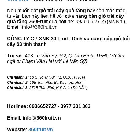
Nếu muốn đặt
giỏ trái cây quà tặng
hay cần thắc mắc,
tư vấn bạn hãy liên hệ với
cửa hàng bán
giỏ trái cây
quà tặng
360Fruit
qua hotline: 0936 65 27 27(Ms.Nhi),
Email: info@360fruit.vn.
CÔNG TY CP XNK 30 Truit - Dịch vụ cung cấp giỏ trái
cây 63 tỉnh thành
Trụ sở:
413 Lê Văn Sỹ, P.2, Q.Tân Bình, TPHCM(Gần
ngã tư Phạm Văn Hai với Lê Văn Sỹ)
Chi nhánh 1:
Lô C Hồ Thị Kỷ, P1, Q10, TPHCM
Chi nhánh 2:
56B Trần Phú, Ba Đình, Hà Nội
Chi nhánh 3
: 271B Trần Phú, Hải Châu Đà Nẵng
Hotlines: 0936652727 - 0977 301 303
Email: info@360fruit.vn
Website:
360fruit.vn