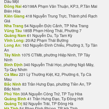
Dầu Một
Đồng Nai
40/198A Phạm Văn Thuận, KP.3, P.Tân Mai
Biên Hòa
Kiên Giang
418 Nguyễn Trung Trực, Thành phố Rạch
Giá
Nha Trang
54 Nguyễn Đức Cảnh, TP Nha Trang
Vũng Tàu
185B Phạm Hồng Thái, Phường 7
Quảng Nam
61 Nguyễn Du, Tp Tam Kỳ
Vĩnh Long:
20/A2 Phạm Thái Bường
Long An:
163 Nguyễn Đình Chiểu, Phường 3, Tp Tân
An
Tây Ninh
1075 CTM8, phường Hiệp Ninh, TP Tây
Ninh
Bình Định
340 Nguyễn Thái Học, phường Ngô Mây,
Tp Quy Nhơn
Cà Mau
221 Lý Thường Kiệt, K2, Phường 6, Tp Cà
Mau
Bắc Ninh
83 Trần Hưng Đạo, phường Tiền An, TP
Bắc Ninh
Phú Yên
30A Nguyễn Công Trứ, TP Tuy Hòa
Quảng Bình
41 Trần Hưng Đạo, Tp Đồng Hới
Quảng Trị
92 Nguyễn Trãi, TP Đông Hà
Hà Tĩnh
54 Phan Đình Phùng, TP Hà Tĩnh