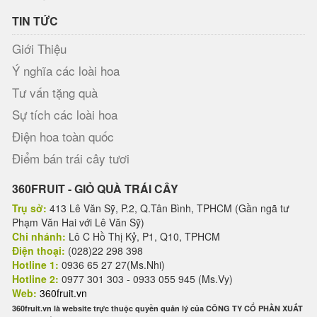
TIN TỨC
Giới Thiệu
Ý nghĩa các loài hoa
Tư vấn tặng quà
Sự tích các loài hoa
Điện hoa toàn quốc
Điểm bán trái cây tươi
360FRUIT - GIỎ QUÀ TRÁI CÂY
Trụ sở:
413 Lê Văn Sỹ, P.2, Q.Tân Bình, TPHCM (Gần ngã tư
Phạm Văn Hai với Lê Văn Sỹ)
Chi nhánh:
Lô C Hồ Thị Kỷ, P1, Q10, TPHCM
Điện thoại:
(028)22 298 398
Hotline 1:
0936 65 27 27(Ms.Nhi)
Hotline 2:
0977 301 303 - 0933 055 945 (Ms.Vy)
Web:
360fruit.vn
360fruit.vn là website trực thuộc quyền quản lý của CÔNG TY CỔ PHẦN XUẤT