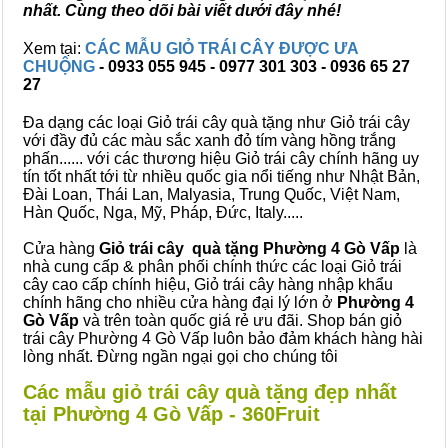
nhất. Cùng theo dõi bài viết dưới đây nhé!
Xem tại:
CÁC MẪU GIỎ TRÁI CÂY ĐƯỢC ƯA
CHUỘNG
- 0933 055 945 - 0977 301 303 - 0936 65 27
27
Đa dạng các loại Giỏ trái cây quà tặng như Giỏ trái cây
với đầy đủ các màu sắc xanh đỏ tím vàng hồng trắng
phấn...... với các thương hiệu Giỏ trái cây chính hãng uy
tín tốt nhất tới từ nhiều quốc gia nổi tiếng như Nhật Bản,
Đài Loan, Thái Lan, Malyasia, Trung Quốc, Việt Nam,
Hàn Quốc, Nga, Mỹ, Pháp, Đức, Italy.....
Cửa hàng
Giỏ trái cây quà tặng Phường 4 Gò Vấp
là
nhà cung cấp & phân phối chính thức các loại Giỏ trái
cây cao cấp chính hiệu, Giỏ trái cây hàng nhập khẩu
chính hãng cho nhiều cửa hàng đại lý lớn ở
Phường 4
Gò Vấp
và trên toàn quốc giá rẻ ưu đãi. Shop bán giỏ
trái cây Phường 4 Gò Vấp luôn bảo đảm khách hàng hài
lòng nhất. Đừng ngần ngại gọi cho chúng tôi
Các mẫu giỏ trái cây quà tặng đẹp nhất
tại Phường 4 Gò Vấp - 360Fruit