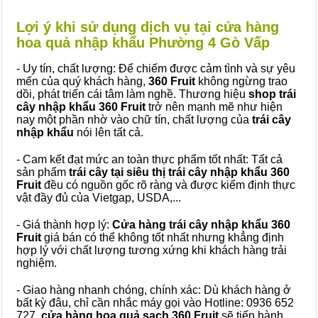
Lợi ý khi sử dụng dịch vụ tại cửa hàng
hoa quả nhập khẩu Phường 4 Gò Vấp
- Uy tín, chất lượng: Để chiếm được cảm tình và sự yêu
mến của quý khách hàng,
360 Fruit
không ngừng trao
dồi, phát triển cái tâm làm nghề. Thương hiệu
shop trái
cây nhập khẩu 360 Fruit
trở nên mạnh mẽ như hiện
nay một phần nhờ vào chữ tín, chất lượng của
trái cây
nhập khẩu
nói lên tất cả.
- Cam kết đạt mức an toàn thực phẩm tốt nhất: Tất cả
sản phẩm
trái cây tại siêu thị trái cây nhập khẩu 360
Fruit
đều có nguồn gốc rõ ràng và được kiểm định thực
vật đầy đủ của Vietgap, USDA,...
- Giá thành hợp lý:
Cửa hàng trái cây nhập khẩu 360
Fruit
giá bán có thể không tốt nhất nhưng khẳng định
hợp lý với chất lượng tương xứng khi khách hàng trải
nghiệm.
- Giao hàng nhanh chóng, chính xác: Dù khách hàng ở
bất kỳ đâu, chỉ cần nhắc máy gọi vào Hotline: 0936 652
727,
cửa hàng hoa quả sạch 360 Fruit
sẽ tiến hành