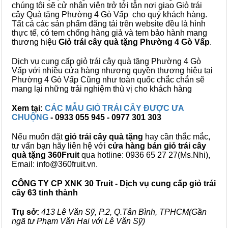
chúng tôi sẽ cử nhân viên trở tới tận nơi giao Giỏ trái
cây Quà tặng Phường 4 Gò Vấp cho quý khách hàng.
Tất cả các sản phẩm đăng tải trên website đều là hình
thực tế, có tem chống hàng giả và tem bảo hành mang
thương hiệu
Giỏ trái cây quà tặng Phường 4 Gò Vấp
.
Dịch vụ cung cấp giỏ trái cây quà tặng Phường 4 Gò
Vấp với nhiều cửa hàng nhượng quyền thương hiệu tại
Phường 4 Gò Vấp Cũng như toàn quốc chắc chắn sẽ
mang lại những trải nghiệm thù vị cho khách hàng
Xem tại:
CÁC MẪU GIỎ TRÁI CÂY ĐƯỢC ƯA
CHUỘNG
- 0933 055 945 - 0977 301 303
Nếu muốn đặt
giỏ trái cây quà tặng
hay cần thắc mắc,
tư vấn bạn hãy liên hệ với
cửa hàng bán
giỏ trái cây
quà tặng
360Fruit
qua hotline: 0936 65 27 27(Ms.Nhi),
Email: info@360fruit.vn.
CÔNG TY CP XNK 30 Truit - Dịch vụ cung cấp giỏ trái
cây 63 tỉnh thành
Trụ sở:
413 Lê Văn Sỹ, P.2, Q.Tân Bình, TPHCM(Gần
ngã tư Phạm Văn Hai với Lê Văn Sỹ)