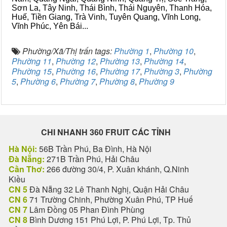
Sơn La, Tây Ninh, Thái Bình, Thái Nguyên, Thanh Hóa,
Huế, Tiền Giang, Trà Vinh, Tuyên Quang, Vĩnh Long,
Vĩnh Phúc, Yên Bái...
Phường/Xã/Thị trấn tags:
Phường 1
,
Phường 10
,
Phường 11
,
Phường 12
,
Phường 13
,
Phường 14
,
Phường 15
,
Phường 16
,
Phường 17
,
Phường 3
,
Phường
5
,
Phường 6
,
Phường 7
,
Phường 8
,
Phường 9
CHI NHANH 360 FRUIT CÁC TỈNH
Hà Nội:
56B Trần Phú, Ba Đình, Hà Nội
Đà Nẵng:
271B Trần Phú, Hải Châu
Cần Thơ:
266 đường 30/4, P. Xuân khánh, Q.Ninh
Kiều
CN 5
Đà Nẵng 32 Lê Thanh Nghị, Quận Hải Châu
CN 6
71 Trường Chinh, Phường Xuân Phú, TP Huế
CN 7
Lâm Đồng 05 Phan Đình Phùng
CN 8
Bình Dương 151 Phú Lợi, P. Phú Lợi, Tp. Thủ