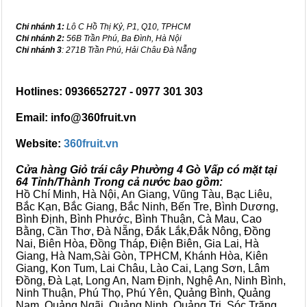
Chi nhánh 1:
Lô C Hồ Thị Kỷ, P1, Q10, TPHCM
Chi nhánh 2:
56B Trần Phú, Ba Đình, Hà Nội
Chi nhánh 3
: 271B Trần Phú, Hải Châu Đà Nẵng
Hotlines: 0936652727 - 0977 301 303
Email: info@360fruit.vn
Website:
360fruit.vn
Cửa hàng Giỏ trái cây Phường 4 Gò Vấp có mặt tại
64 Tỉnh/Thành Trong cả nước bao gồm:
Hồ Chí Minh, Hà Nội, An Giang, Vũng Tàu, Bạc Liêu,
Bắc Kạn, Bắc Giang, Bắc Ninh, Bến Tre, Bình Dương,
Bình Định, Bình Phước, Bình Thuận, Cà Mau, Cao
Bằng, Cần Thơ, Đà Nẵng, Đắk Lắk,Đắk Nông, Đồng
Nai, Biên Hòa, Đồng Tháp, Điện Biên, Gia Lai, Hà
Giang, Hà Nam,Sài Gòn, TPHCM, Khánh Hòa, Kiên
Giang, Kon Tum, Lai Châu, Lào Cai, Lạng Sơn, Lâm
Đồng, Đà Lạt, Long An, Nam Định, Nghệ An, Ninh Bình,
Ninh Thuận, Phú Thọ, Phú Yên, Quảng Bình, Quảng
Nam, Quảng Ngãi, Quảng Ninh, Quảng Trị, Sóc Trăng,