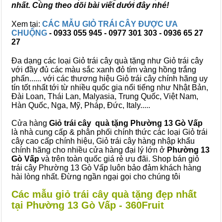
nhất. Cùng theo dõi bài viết dưới đây nhé!
Xem tại:
CÁC MẪU GIỎ TRÁI CÂY ĐƯỢC ƯA
CHUỘNG
- 0933 055 945 - 0977 301 303 - 0936 65 27
27
Đa dạng các loại Giỏ trái cây quà tặng như Giỏ trái cây
với đầy đủ các màu sắc xanh đỏ tím vàng hồng trắng
phấn...... với các thương hiệu Giỏ trái cây chính hãng uy
tín tốt nhất tới từ nhiều quốc gia nổi tiếng như Nhật Bản,
Đài Loan, Thái Lan, Malyasia, Trung Quốc, Việt Nam,
Hàn Quốc, Nga, Mỹ, Pháp, Đức, Italy.....
Cửa hàng
Giỏ trái cây quà tặng Phường 13 Gò Vấp
là nhà cung cấp & phân phối chính thức các loại Giỏ trái
cây cao cấp chính hiệu, Giỏ trái cây hàng nhập khẩu
chính hãng cho nhiều cửa hàng đại lý lớn ở
Phường 13
Gò Vấp
và trên toàn quốc giá rẻ ưu đãi. Shop bán giỏ
trái cây Phường 13 Gò Vấp luôn bảo đảm khách hàng
hài lòng nhất. Đừng ngần ngại gọi cho chúng tôi
Các mẫu giỏ trái cây quà tặng đẹp nhất
tại Phường 13 Gò Vấp - 360Fruit