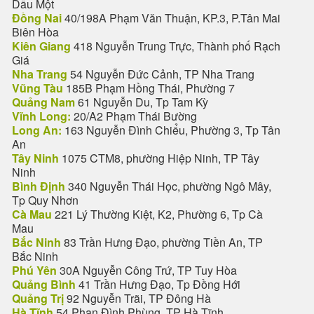
Dầu Một
Đồng Nai
40/198A Phạm Văn Thuận, KP.3, P.Tân Mai
Biên Hòa
Kiên Giang
418 Nguyễn Trung Trực, Thành phố Rạch
Giá
Nha Trang
54 Nguyễn Đức Cảnh, TP Nha Trang
Vũng Tàu
185B Phạm Hồng Thái, Phường 7
Quảng Nam
61 Nguyễn Du, Tp Tam Kỳ
Vĩnh Long:
20/A2 Phạm Thái Bường
Long An:
163 Nguyễn Đình Chiểu, Phường 3, Tp Tân
An
Tây Ninh
1075 CTM8, phường Hiệp Ninh, TP Tây
Ninh
Bình Định
340 Nguyễn Thái Học, phường Ngô Mây,
Tp Quy Nhơn
Cà Mau
221 Lý Thường Kiệt, K2, Phường 6, Tp Cà
Mau
Bắc Ninh
83 Trần Hưng Đạo, phường Tiền An, TP
Bắc Ninh
Phú Yên
30A Nguyễn Công Trứ, TP Tuy Hòa
Quảng Bình
41 Trần Hưng Đạo, Tp Đồng Hới
Quảng Trị
92 Nguyễn Trãi, TP Đông Hà
Hà Tĩnh
54 Phan Đình Phùng, TP Hà Tĩnh