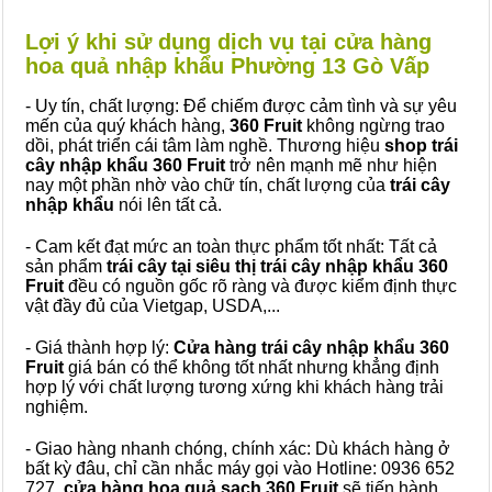
Lợi ý khi sử dụng dịch vụ tại cửa hàng
hoa quả nhập khẩu Phường 13 Gò Vấp
- Uy tín, chất lượng: Để chiếm được cảm tình và sự yêu
mến của quý khách hàng,
360 Fruit
không ngừng trao
dồi, phát triển cái tâm làm nghề. Thương hiệu
shop trái
cây nhập khẩu 360 Fruit
trở nên mạnh mẽ như hiện
nay một phần nhờ vào chữ tín, chất lượng của
trái cây
nhập khẩu
nói lên tất cả.
- Cam kết đạt mức an toàn thực phẩm tốt nhất: Tất cả
sản phẩm
trái cây tại siêu thị trái cây nhập khẩu 360
Fruit
đều có nguồn gốc rõ ràng và được kiểm định thực
vật đầy đủ của Vietgap, USDA,...
- Giá thành hợp lý:
Cửa hàng trái cây nhập khẩu 360
Fruit
giá bán có thể không tốt nhất nhưng khẳng định
hợp lý với chất lượng tương xứng khi khách hàng trải
nghiệm.
- Giao hàng nhanh chóng, chính xác: Dù khách hàng ở
bất kỳ đâu, chỉ cần nhắc máy gọi vào Hotline: 0936 652
727,
cửa hàng hoa quả sạch 360 Fruit
sẽ tiến hành