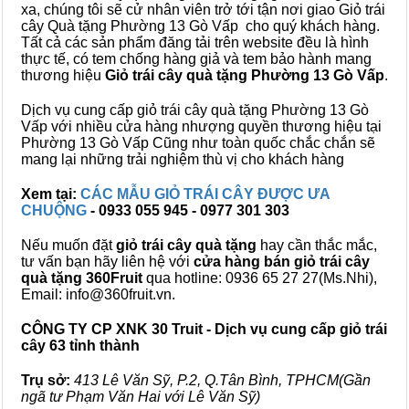
xa, chúng tôi sẽ cử nhân viên trở tới tận nơi giao Giỏ trái
cây Quà tặng Phường 13 Gò Vấp cho quý khách hàng.
Tất cả các sản phẩm đăng tải trên website đều là hình
thực tế, có tem chống hàng giả và tem bảo hành mang
thương hiệu
Giỏ trái cây quà tặng Phường 13 Gò Vấp
.
Dịch vụ cung cấp giỏ trái cây quà tặng Phường 13 Gò
Vấp với nhiều cửa hàng nhượng quyền thương hiệu tại
Phường 13 Gò Vấp Cũng như toàn quốc chắc chắn sẽ
mang lại những trải nghiệm thù vị cho khách hàng
Xem tại:
CÁC MẪU GIỎ TRÁI CÂY ĐƯỢC ƯA
CHUỘNG
- 0933 055 945 - 0977 301 303
Nếu muốn đặt
giỏ trái cây quà tặng
hay cần thắc mắc,
tư vấn bạn hãy liên hệ với
cửa hàng bán
giỏ trái cây
quà tặng
360Fruit
qua hotline: 0936 65 27 27(Ms.Nhi),
Email: info@360fruit.vn.
CÔNG TY CP XNK 30 Truit - Dịch vụ cung cấp giỏ trái
cây 63 tỉnh thành
Trụ sở:
413 Lê Văn Sỹ, P.2, Q.Tân Bình, TPHCM(Gần
ngã tư Phạm Văn Hai với Lê Văn Sỹ)