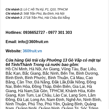
Chi nhánh 1:
Lô C Hồ Thị Kỷ, P1, Q10, TPHCM
Chi nhánh 2:
56B Trần Phú, Ba Đình, Hà Nội
Chi nhánh 3
: 271B Trần Phú, Hải Châu Đà Nẵng
Hotlines: 0936652727 - 0977 301 303
Email: info@360fruit.vn
Website:
360fruit.vn
Cửa hàng Giỏ trái cây Phường 13 Gò Vấp có mặt tại
64 Tỉnh/Thành Trong cả nước bao gồm:
Hồ Chí Minh, Hà Nội, An Giang, Vũng Tàu, Bạc Liêu,
Bắc Kạn, Bắc Giang, Bắc Ninh, Bến Tre, Bình Dương,
Bình Định, Bình Phước, Bình Thuận, Cà Mau, Cao
Bằng, Cần Thơ, Đà Nẵng, Đắk Lắk,Đắk Nông, Đồng
Nai, Biên Hòa, Đồng Tháp, Điện Biên, Gia Lai, Hà
Giang, Hà Nam,Sài Gòn, TPHCM, Khánh Hòa, Kiên
Giang, Kon Tum, Lai Châu, Lào Cai, Lạng Sơn, Lâm
Đồng, Đà Lạt, Long An, Nam Định, Nghệ An, Ninh Bình,
Ninh Thuận, Phú Thọ, Phú Yên, Quảng Bình, Quảng
Nam, Quảng Ngãi, Quảng Ninh, Quảng Trị, Sóc Trăng,