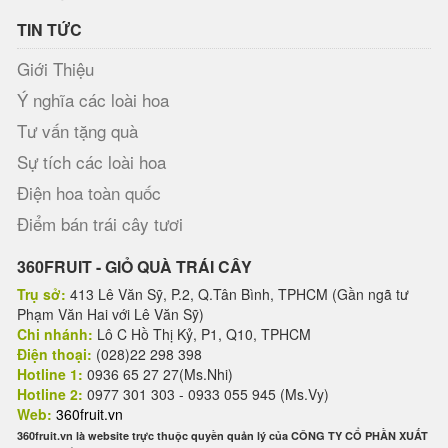
TIN TỨC
Giới Thiệu
Ý nghĩa các loài hoa
Tư vấn tặng quà
Sự tích các loài hoa
Điện hoa toàn quốc
Điểm bán trái cây tươi
360FRUIT - GIỎ QUÀ TRÁI CÂY
Trụ sở:
413 Lê Văn Sỹ, P.2, Q.Tân Bình, TPHCM (Gần ngã tư
Phạm Văn Hai với Lê Văn Sỹ)
Chi nhánh:
Lô C Hồ Thị Kỷ, P1, Q10, TPHCM
Điện thoại:
(028)22 298 398
Hotline 1:
0936 65 27 27(Ms.Nhi)
Hotline 2:
0977 301 303 - 0933 055 945 (Ms.Vy)
Web:
360fruit.vn
360fruit.vn là website trực thuộc quyền quản lý của CÔNG TY CỔ PHẦN XUẤT