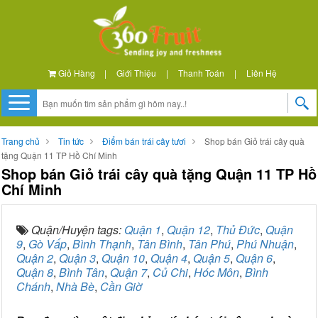
Giỏ Hàng
|
Giới Thiệu
|
Thanh Toán
|
Liên Hệ
Trang chủ
Tin tức
Điểm bán trái cây tươi
Shop bán Giỏ trái cây quà
tặng Quận 11 TP Hồ Chí Minh
Shop bán Giỏ trái cây quà tặng Quận 11 TP Hồ
Chí Minh
Quận/Huyện tags:
Quận 1
,
Quận 12
,
Thủ Đức
,
Quận
9
,
Gò Vấp
,
Bình Thạnh
,
Tân Bình
,
Tân Phú
,
Phú Nhuận
,
Quận 2
,
Quận 3
,
Quận 10
,
Quận 4
,
Quận 5
,
Quận 6
,
Quận 8
,
Bình Tân
,
Quận 7
,
Củ Chi
,
Hóc Môn
,
Bình
Chánh
,
Nhà Bè
,
Cần Giờ