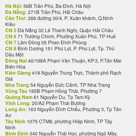
Hà Nội:
56B Trần Phú, Ba Đình, Hà Nội
Đà Nẵng:
271B Trần Phú, Hải Châu
Cần Thơ:
266 đường 30/4, P. Xuân khánh, Q.Ninh
Kiều
CN 5
Đà Nẵng 32 Lê Thanh Nghị, Quận Hải Châu
CN 6
71 Trường Chinh, Phường Xuân Phú, TP Huế
CN 7
Lâm Đồng 05 Phan Đình Phùng
CN 8
Bình Dương 151 Phú Lợi, P. Phú Lợi, Tp. Thủ
Dầu Một
Đồng Nai
40/198A Phạm Văn Thuận, KP.3, P.Tân Mai
Biên Hòa
Kiên Giang
418 Nguyễn Trung Trực, Thành phố Rạch
Giá
Nha Trang
54 Nguyễn Đức Cảnh, TP Nha Trang
Vũng Tàu
185B Phạm Hồng Thái, Phường 7
Quảng Nam
61 Nguyễn Du, Tp Tam Kỳ
Vĩnh Long:
20/A2 Phạm Thái Bường
Long An:
163 Nguyễn Đình Chiểu, Phường 3, Tp Tân
An
Tây Ninh
1075 CTM8, phường Hiệp Ninh, TP Tây
Ninh
Bình Định
340 Nguyễn Thái Học, phường Ngô Mây,