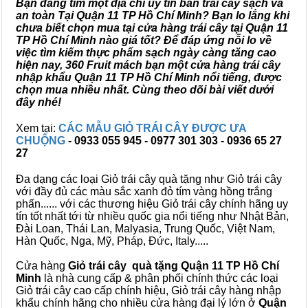
Bạn đang tìm một địa chỉ uy tín bán trái cây sạch và
an toàn Tại Quận 11 TP Hồ Chí Minh? Bạn lo lắng khi
chưa biết chọn mua tại cửa hàng trái cây tại Quận 11
TP Hồ Chí Minh nào giá tốt? Để đáp ứng nỗi lo về
việc tìm kiếm thực phẩm sạch ngày càng tăng cao
hiện nay, 360 Fruit mách bạn một cửa hàng trái cây
nhập khẩu Quận 11 TP Hồ Chí Minh nổi tiếng, được
chọn mua nhiều nhất. Cùng theo dõi bài viết dưới
đây nhé!
Xem tại:
CÁC MẪU GIỎ TRÁI CÂY ĐƯỢC ƯA
CHUỘNG
- 0933 055 945 - 0977 301 303 - 0936 65 27
27
Đa dạng các loại Giỏ trái cây quà tặng như Giỏ trái cây
với đầy đủ các màu sắc xanh đỏ tím vàng hồng trắng
phấn...... với các thương hiệu Giỏ trái cây chính hãng uy
tín tốt nhất tới từ nhiều quốc gia nổi tiếng như Nhật Bản,
Đài Loan, Thái Lan, Malyasia, Trung Quốc, Việt Nam,
Hàn Quốc, Nga, Mỹ, Pháp, Đức, Italy.....
Cửa hàng
Giỏ trái cây quà tặng Quận 11 TP Hồ Chí
Minh
là nhà cung cấp & phân phối chính thức các loại
Giỏ trái cây cao cấp chính hiệu, Giỏ trái cây hàng nhập
khẩu chính hãng cho nhiều cửa hàng đại lý lớn ở
Quận