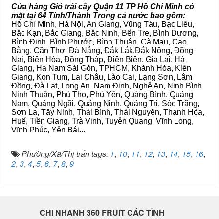
Cửa hàng Giỏ trái cây Quận 11 TP Hồ Chí Minh có
mặt tại 64 Tỉnh/Thành Trong cả nước bao gồm:
Hồ Chí Minh, Hà Nội, An Giang, Vũng Tàu, Bạc Liêu,
Bắc Kạn, Bắc Giang, Bắc Ninh, Bến Tre, Bình Dương,
Bình Định, Bình Phước, Bình Thuận, Cà Mau, Cao
Bằng, Cần Thơ, Đà Nẵng, Đắk Lắk,Đắk Nông, Đồng
Nai, Biên Hòa, Đồng Tháp, Điện Biên, Gia Lai, Hà
Giang, Hà Nam,Sài Gòn, TPHCM, Khánh Hòa, Kiên
Giang, Kon Tum, Lai Châu, Lào Cai, Lạng Sơn, Lâm
Đồng, Đà Lạt, Long An, Nam Định, Nghệ An, Ninh Bình,
Ninh Thuận, Phú Thọ, Phú Yên, Quảng Bình, Quảng
Nam, Quảng Ngãi, Quảng Ninh, Quảng Trị, Sóc Trăng,
Sơn La, Tây Ninh, Thái Bình, Thái Nguyên, Thanh Hóa,
Huế, Tiền Giang, Trà Vinh, Tuyên Quang, Vĩnh Long,
Vĩnh Phúc, Yên Bái...
Phường/Xã/Thị trấn tags:
1
,
10
,
11
,
12
,
13
,
14
,
15
,
16
,
2
,
3
,
4
,
5
,
6
,
7
,
8
,
9
CHI NHANH 360 FRUIT CÁC TỈNH