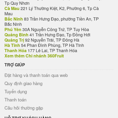
Tp Quy Nhơn
Cà Mau
221 Lý Thường Kiệt, K2, Phường 6, Tp Cà
Mau
Bắc Ninh
83 Trần Hưng Đạo, phường Tiền An, TP
Bắc Ninh
Phú Yên
30A Nguyễn Công Trứ, TP Tuy Hòa
Quảng Bình
41 Trần Hưng Đạo, Tp Đồng Hới
Quảng Trị
92 Nguyễn Trãi, TP Đông Hà
Hà Tĩnh
54 Phan Đình Phùng, TP Hà Tĩnh
Thanh Hóa
177 Lê Lai, TP Thanh Hóa
Xem thêm Chi nhánh 360Fruit
TRỢ GIÚP
Đặt hàng và thanh toán qua web
Quy định giao hàng
Tuyển dụng
Thanh toán
Câu hỏi thường gặp