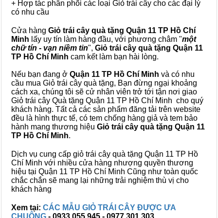
+ Hợp tác phân phối các loại Giỏ trái cây cho các đại lý
có nhu cầu
Cửa hàng
Giỏ trái cây quà tặng Quận 11 TP Hồ Chí
Minh
lấy uy tín làm hàng đầu, với phương châm "
một
chữ tín - vạn niềm tin
",
Giỏ trái cây
quà tặng
Quận 11
TP Hồ Chí Minh
cam kết làm bạn hài lòng.
Nếu bạn đang ở
Quận 11 TP Hồ Chí Minh
và có nhu
cầu mua Giỏ trái cây quà tặng, Bạn đừng ngại khoảng
cách xa, chúng tôi sẽ cử nhân viên trở tới tận nơi giao
Giỏ trái cây Quà tặng Quận 11 TP Hồ Chí Minh cho quý
khách hàng. Tất cả các sản phẩm đăng tải trên website
đều là hình thực tế, có tem chống hàng giả và tem bảo
hành mang thương hiệu
Giỏ trái cây quà tặng Quận 11
TP Hồ Chí Minh
.
Dịch vụ cung cấp giỏ trái cây quà tặng Quận 11 TP Hồ
Chí Minh với nhiều cửa hàng nhượng quyền thương
hiệu tại Quận 11 TP Hồ Chí Minh Cũng như toàn quốc
chắc chắn sẽ mang lại những trải nghiệm thù vị cho
khách hàng
Xem tại:
CÁC MẪU GIỎ TRÁI CÂY ĐƯỢC ƯA
CHUỘNG
- 0933 055 945 - 0977 301 303