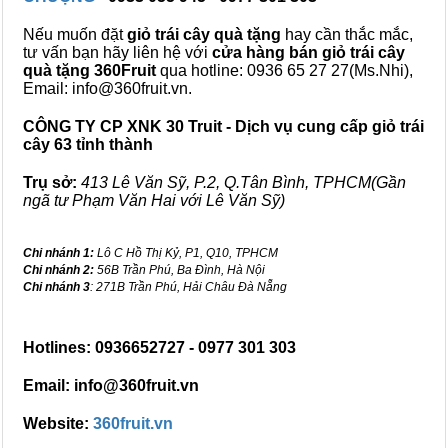
Nếu muốn đặt
giỏ trái cây quà tặng
hay cần thắc mắc,
tư vấn bạn hãy liên hệ với
cửa hàng bán
giỏ trái cây
quà tặng
360Fruit
qua hotline: 0936 65 27 27(Ms.Nhi),
Email: info@360fruit.vn.
CÔNG TY CP XNK 30 Truit - Dịch vụ cung cấp giỏ trái
cây 63 tỉnh thành
Trụ sở:
413 Lê Văn Sỹ, P.2, Q.Tân Bình, TPHCM(Gần
ngã tư Phạm Văn Hai với Lê Văn Sỹ)
Chi nhánh 1:
Lô C Hồ Thị Kỷ, P1, Q10, TPHCM
Chi nhánh 2:
56B Trần Phú, Ba Đình, Hà Nội
Chi nhánh 3
: 271B Trần Phú, Hải Châu Đà Nẵng
Hotlines: 0936652727 - 0977 301 303
Email: info@360fruit.vn
Website:
360fruit.vn