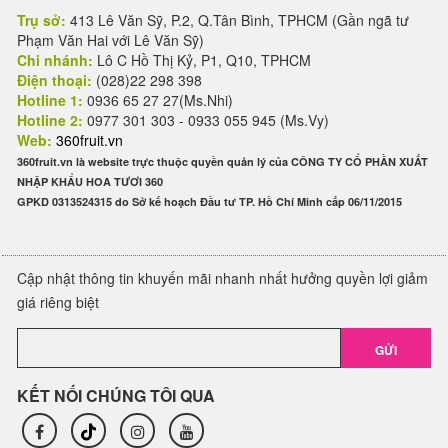
Trụ sở:
413 Lê Văn Sỹ, P.2, Q.Tân Bình, TPHCM (Gần ngã tư
Phạm Văn Hai với Lê Văn Sỹ)
Chi nhánh:
Lô C Hồ Thị Kỷ, P1, Q10, TPHCM
Điện thoại:
(028)22 298 398
Hotline 1:
0936 65 27 27(Ms.Nhi)
Hotline 2:
0977 301 303 - 0933 055 945 (Ms.Vy)
Web:
360fruit.vn
360fruit.vn là website trực thuộc quyền quản lý của CÔNG TY CỔ PHẦN XUẤT
NHẬP KHẨU HOA TƯƠI 360
GPKD 0313524315 do Sở kế hoạch Đầu tư TP. Hồ Chí Minh cấp 06/11/2015
Cập nhật thông tin khuyến mãi nhanh nhất hưởng quyền lợi giảm
giá riêng biệt
GỬI
KẾT NỐI CHÚNG TÔI QUA