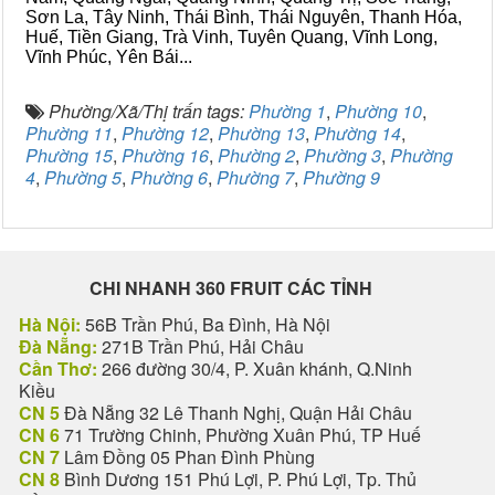
Sơn La, Tây Ninh, Thái Bình, Thái Nguyên, Thanh Hóa,
Huế, Tiền Giang, Trà Vinh, Tuyên Quang, Vĩnh Long,
Vĩnh Phúc, Yên Bái...
Phường/Xã/Thị trấn tags:
Phường 1
,
Phường 10
,
Phường 11
,
Phường 12
,
Phường 13
,
Phường 14
,
Phường 15
,
Phường 16
,
Phường 2
,
Phường 3
,
Phường
4
,
Phường 5
,
Phường 6
,
Phường 7
,
Phường 9
CHI NHANH 360 FRUIT CÁC TỈNH
Hà Nội:
56B Trần Phú, Ba Đình, Hà Nội
Đà Nẵng:
271B Trần Phú, Hải Châu
Cần Thơ:
266 đường 30/4, P. Xuân khánh, Q.Ninh
Kiều
CN 5
Đà Nẵng 32 Lê Thanh Nghị, Quận Hải Châu
CN 6
71 Trường Chinh, Phường Xuân Phú, TP Huế
CN 7
Lâm Đồng 05 Phan Đình Phùng
CN 8
Bình Dương 151 Phú Lợi, P. Phú Lợi, Tp. Thủ