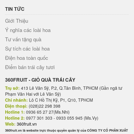
TIN TỨC
Giới Thiệu
Ý nghĩa các loài hoa
Tư vấn tặng quà
Sự tích các loài hoa
Điện hoa toàn quốc
Điểm bán trái cây tươi
360FRUIT - GIỎ QUÀ TRÁI CÂY
Trụ sở:
413 Lê Văn Sỹ, P.2, Q.Tân Bình, TPHCM (Gần ngã tư
Phạm Văn Hai với Lê Văn Sỹ)
Chi nhánh:
Lô C Hồ Thị Kỷ, P1, Q10, TPHCM
Điện thoại:
(028)22 298 398
Hotline 1:
0936 65 27 27(Ms.Nhi)
Hotline 2:
0977 301 303 - 0933 055 945 (Ms.Vy)
Web:
360fruit.vn
360fruit.vn là website trực thuộc quyền quản lý của CÔNG TY CỔ PHẦN XUẤT