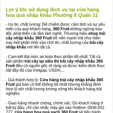
Lợi ý khi sử dụng dịch vụ tại cửa hàng
hoa quả nhập khẩu Phường 8 Quận 11
- Uy tín, chất lượng: Để chiếm được cảm tình và sự yêu
mến của quý khách hàng,
360 Fruit
không ngừng trao
dồi, phát triển cái tâm làm nghề. Thương hiệu
shop trái
cây nhập khẩu 360 Fruit
trở nên mạnh mẽ như hiện
nay một phần nhờ vào chữ tín, chất lượng của
trái cây
nhập khẩu
nói lên tất cả.
- Cam kết đạt mức an toàn thực phẩm tốt nhất: Tất cả
sản phẩm
trái cây tại siêu thị trái cây nhập khẩu 360
Fruit
đều có nguồn gốc rõ ràng và được kiểm định thực
vật đầy đủ của Vietgap, USDA,...
- Giá thành hợp lý:
Cửa hàng trái cây nhập khẩu 360
Fruit
giá bán có thể không tốt nhất nhưng khẳng định
hợp lý với chất lượng tương xứng khi khách hàng trải
nghiệm.
- Giao hàng nhanh chóng, chính xác: Dù khách hàng ở
bất kỳ đâu, chỉ cần nhắc máy gọi vào Hotline: 0936 652
727,
cửa hàng hoa quả sạch 360 Fruit
sẽ tiến hành