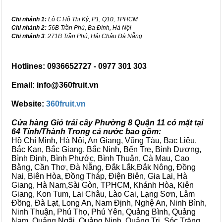
Chi nhánh 1:
Lô C Hồ Thị Kỷ, P1, Q10, TPHCM
Chi nhánh 2:
56B Trần Phú, Ba Đình, Hà Nội
Chi nhánh 3
: 271B Trần Phú, Hải Châu Đà Nẵng
Hotlines: 0936652727 - 0977 301 303
Email: info@360fruit.vn
Website:
360fruit.vn
Cửa hàng Giỏ trái cây Phường 8 Quận 11 có mặt tại
64 Tỉnh/Thành Trong cả nước bao gồm:
Hồ Chí Minh, Hà Nội, An Giang, Vũng Tàu, Bạc Liêu,
Bắc Kạn, Bắc Giang, Bắc Ninh, Bến Tre, Bình Dương,
Bình Định, Bình Phước, Bình Thuận, Cà Mau, Cao
Bằng, Cần Thơ, Đà Nẵng, Đắk Lắk,Đắk Nông, Đồng
Nai, Biên Hòa, Đồng Tháp, Điện Biên, Gia Lai, Hà
Giang, Hà Nam,Sài Gòn, TPHCM, Khánh Hòa, Kiên
Giang, Kon Tum, Lai Châu, Lào Cai, Lạng Sơn, Lâm
Đồng, Đà Lạt, Long An, Nam Định, Nghệ An, Ninh Bình,
Ninh Thuận, Phú Thọ, Phú Yên, Quảng Bình, Quảng
Nam, Quảng Ngãi, Quảng Ninh, Quảng Trị, Sóc Trăng,