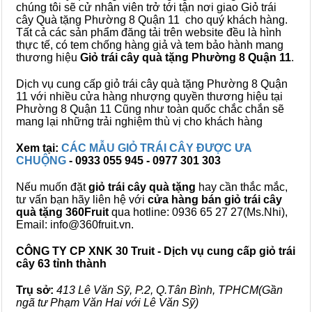
chúng tôi sẽ cử nhân viên trở tới tận nơi giao Giỏ trái
cây Quà tặng Phường 8 Quận 11 cho quý khách hàng.
Tất cả các sản phẩm đăng tải trên website đều là hình
thực tế, có tem chống hàng giả và tem bảo hành mang
thương hiệu
Giỏ trái cây quà tặng Phường 8 Quận 11
.
Dịch vụ cung cấp giỏ trái cây quà tặng Phường 8 Quận
11 với nhiều cửa hàng nhượng quyền thương hiệu tại
Phường 8 Quận 11 Cũng như toàn quốc chắc chắn sẽ
mang lại những trải nghiệm thù vị cho khách hàng
Xem tại:
CÁC MẪU GIỎ TRÁI CÂY ĐƯỢC ƯA
CHUỘNG
- 0933 055 945 - 0977 301 303
Nếu muốn đặt
giỏ trái cây quà tặng
hay cần thắc mắc,
tư vấn bạn hãy liên hệ với
cửa hàng bán
giỏ trái cây
quà tặng
360Fruit
qua hotline: 0936 65 27 27(Ms.Nhi),
Email: info@360fruit.vn.
CÔNG TY CP XNK 30 Truit - Dịch vụ cung cấp giỏ trái
cây 63 tỉnh thành
Trụ sở:
413 Lê Văn Sỹ, P.2, Q.Tân Bình, TPHCM(Gần
ngã tư Phạm Văn Hai với Lê Văn Sỹ)