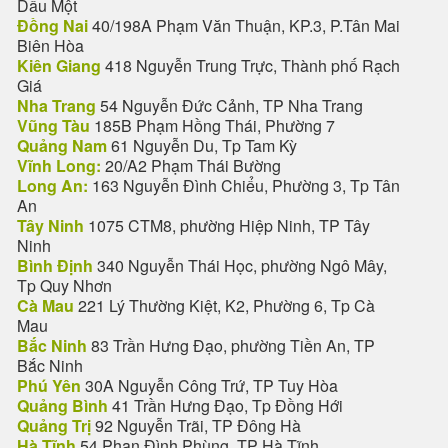
Dầu Một
Đồng Nai
40/198A Phạm Văn Thuận, KP.3, P.Tân Mai
Biên Hòa
Kiên Giang
418 Nguyễn Trung Trực, Thành phố Rạch
Giá
Nha Trang
54 Nguyễn Đức Cảnh, TP Nha Trang
Vũng Tàu
185B Phạm Hồng Thái, Phường 7
Quảng Nam
61 Nguyễn Du, Tp Tam Kỳ
Vĩnh Long:
20/A2 Phạm Thái Bường
Long An:
163 Nguyễn Đình Chiểu, Phường 3, Tp Tân
An
Tây Ninh
1075 CTM8, phường Hiệp Ninh, TP Tây
Ninh
Bình Định
340 Nguyễn Thái Học, phường Ngô Mây,
Tp Quy Nhơn
Cà Mau
221 Lý Thường Kiệt, K2, Phường 6, Tp Cà
Mau
Bắc Ninh
83 Trần Hưng Đạo, phường Tiền An, TP
Bắc Ninh
Phú Yên
30A Nguyễn Công Trứ, TP Tuy Hòa
Quảng Bình
41 Trần Hưng Đạo, Tp Đồng Hới
Quảng Trị
92 Nguyễn Trãi, TP Đông Hà
Hà Tĩnh
54 Phan Đình Phùng, TP Hà Tĩnh