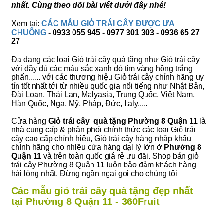
nhất. Cùng theo dõi bài viết dưới đây nhé!
Xem tại:
CÁC MẪU GIỎ TRÁI CÂY ĐƯỢC ƯA
CHUỘNG
- 0933 055 945 - 0977 301 303 - 0936 65 27
27
Đa dạng các loại Giỏ trái cây quà tặng như Giỏ trái cây
với đầy đủ các màu sắc xanh đỏ tím vàng hồng trắng
phấn...... với các thương hiệu Giỏ trái cây chính hãng uy
tín tốt nhất tới từ nhiều quốc gia nổi tiếng như Nhật Bản,
Đài Loan, Thái Lan, Malyasia, Trung Quốc, Việt Nam,
Hàn Quốc, Nga, Mỹ, Pháp, Đức, Italy.....
Cửa hàng
Giỏ trái cây quà tặng Phường 8 Quận 11
là
nhà cung cấp & phân phối chính thức các loại Giỏ trái
cây cao cấp chính hiệu, Giỏ trái cây hàng nhập khẩu
chính hãng cho nhiều cửa hàng đại lý lớn ở
Phường 8
Quận 11
và trên toàn quốc giá rẻ ưu đãi. Shop bán giỏ
trái cây Phường 8 Quận 11 luôn bảo đảm khách hàng
hài lòng nhất. Đừng ngần ngại gọi cho chúng tôi
Các mẫu giỏ trái cây quà tặng đẹp nhất
tại Phường 8 Quận 11 - 360Fruit