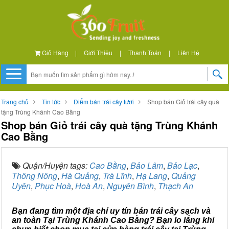
Giỏ Hàng
|
Giới Thiệu
|
Thanh Toán
|
Liên Hệ
Trang chủ
Tin tức
Điểm bán trái cây tươi
Shop bán Giỏ trái cây quà
tặng Trùng Khánh Cao Bằng
Shop bán Giỏ trái cây quà tặng Trùng Khánh
Cao Bằng
Quận/Huyện tags:
Cao Bằng
,
Bảo Lâm
,
Bảo Lạc
,
Thông Nông
,
Hà Quảng
,
Trà Lĩnh
,
Hạ Lang
,
Quảng
Uyên
,
Phục Hoà
,
Hoà An
,
Nguyên Bình
,
Thạch An
Bạn đang tìm một địa chỉ uy tín bán trái cây sạch và
an toàn Tại Trùng Khánh Cao Bằng? Bạn lo lắng khi