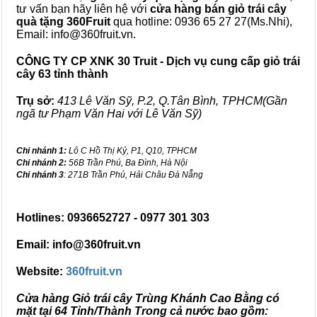
tư vấn bạn hãy liên hệ với
cửa hàng bán
giỏ trái cây
quà tặng
360Fruit
qua hotline: 0936 65 27 27(Ms.Nhi),
Email: info@360fruit.vn.
CÔNG TY CP XNK 30 Truit - Dịch vụ cung cấp giỏ trái
cây 63 tỉnh thành
Trụ sở:
413 Lê Văn Sỹ, P.2, Q.Tân Bình, TPHCM(Gần
ngã tư Phạm Văn Hai với Lê Văn Sỹ)
Chi nhánh 1:
Lô C Hồ Thị Kỷ, P1, Q10, TPHCM
Chi nhánh 2:
56B Trần Phú, Ba Đình, Hà Nội
Chi nhánh 3
: 271B Trần Phú, Hải Châu Đà Nẵng
Hotlines: 0936652727 - 0977 301 303
Email: info@360fruit.vn
Website:
360fruit.vn
Cửa hàng Giỏ trái cây Trùng Khánh Cao Bằng có
mặt tại 64 Tỉnh/Thành Trong cả nước bao gồm: