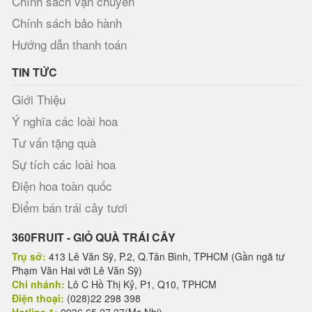
Chính sách vận chuyển
Chính sách bảo hành
Hướng dẫn thanh toán
TIN TỨC
Giới Thiệu
Ý nghĩa các loài hoa
Tư vấn tặng quà
Sự tích các loài hoa
Điện hoa toàn quốc
Điểm bán trái cây tươi
360FRUIT - GIỎ QUÀ TRÁI CÂY
Trụ sở:
413 Lê Văn Sỹ, P.2, Q.Tân Bình, TPHCM (Gần ngã tư
Phạm Văn Hai với Lê Văn Sỹ)
Chi nhánh:
Lô C Hồ Thị Kỷ, P1, Q10, TPHCM
Điện thoại:
(028)22 298 398