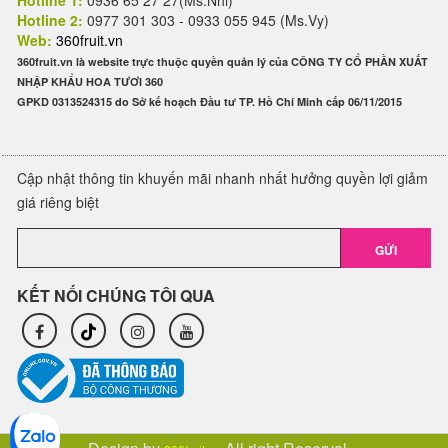
Hotline 1:
0936 65 27 27(Ms.Nhi)
Hotline 2:
0977 301 303 - 0933 055 945 (Ms.Vy)
Web:
360fruit.vn
360fruit.vn là website trực thuộc quyền quản lý của CÔNG TY CỔ PHẦN XUẤT
NHẬP KHẨU HOA TƯƠI 360
GPKD 0313524315 do Sở kế hoạch Đầu tư TP. Hồ Chí Minh cấp 06/11/2015
Cập nhật thông tin khuyến mãi nhanh nhất hưởng quyền lợi giảm
giá riêng biệt
GỬI
KẾT NỐI CHÚNG TÔI QUA