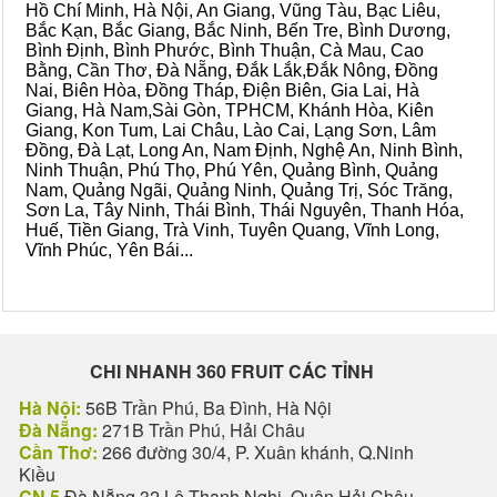
Hồ Chí Minh, Hà Nội, An Giang, Vũng Tàu, Bạc Liêu,
Bắc Kạn, Bắc Giang, Bắc Ninh, Bến Tre, Bình Dương,
Bình Định, Bình Phước, Bình Thuận, Cà Mau, Cao
Bằng, Cần Thơ, Đà Nẵng, Đắk Lắk,Đắk Nông, Đồng
Nai, Biên Hòa, Đồng Tháp, Điện Biên, Gia Lai, Hà
Giang, Hà Nam,Sài Gòn, TPHCM, Khánh Hòa, Kiên
Giang, Kon Tum, Lai Châu, Lào Cai, Lạng Sơn, Lâm
Đồng, Đà Lạt, Long An, Nam Định, Nghệ An, Ninh Bình,
Ninh Thuận, Phú Thọ, Phú Yên, Quảng Bình, Quảng
Nam, Quảng Ngãi, Quảng Ninh, Quảng Trị, Sóc Trăng,
Sơn La, Tây Ninh, Thái Bình, Thái Nguyên, Thanh Hóa,
Huế, Tiền Giang, Trà Vinh, Tuyên Quang, Vĩnh Long,
Vĩnh Phúc, Yên Bái...
CHI NHANH 360 FRUIT CÁC TỈNH
Hà Nội:
56B Trần Phú, Ba Đình, Hà Nội
Đà Nẵng:
271B Trần Phú, Hải Châu
Cần Thơ:
266 đường 30/4, P. Xuân khánh, Q.Ninh
Kiều
CN 5
Đà Nẵng 32 Lê Thanh Nghị, Quận Hải Châu