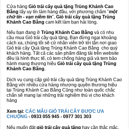
Cửa hàng
Giỏ trái cây quà tặng Trùng Khánh Cao
Bằng
lấy uy tín làm hàng đầu, với phương châm "
một
chữ tín - vạn niềm tin
",
Giỏ trái cây
quà tặng
Trùng
Khánh Cao Bằng
cam kết làm bạn hài lòng.
Nếu bạn đang ở
Trùng Khánh Cao Bằng
và có nhu
cầu mua Giỏ trái cây quà tặng, Bạn đừng ngại khoảng
cách xa, chúng tôi sẽ cử nhân viên trở tới tận nơi giao
Giỏ trái cây Quà tặng Trùng Khánh Cao Bằng cho quý
khách hàng. Tất cả các sản phẩm đăng tải trên website
đều là hình thực tế, có tem chống hàng giả và tem bảo
hành mang thương hiệu
Giỏ trái cây quà tặng Trùng
Khánh Cao Bằng
.
Dịch vụ cung cấp giỏ trái cây quà tặng Trùng Khánh Cao
Bằng với nhiều cửa hàng nhượng quyền thương hiệu
tại Trùng Khánh Cao Bằng Cũng như toàn quốc chắc
chắn sẽ mang lại những trải nghiệm thù vị cho khách
hàng
Xem tại:
CÁC MẪU GIỎ TRÁI CÂY ĐƯỢC ƯA
CHUỘNG
- 0933 055 945 - 0977 301 303
Nếu muốn đặt
giỏ trái cây quà tặng
hay cần thắc mắc,