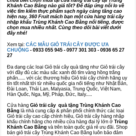
chưa biết chọn mua tại cửa hàng trái cây tại Trùng
Khánh Cao Bằng nào giá tốt? Để đáp ứng nỗi lo về
việc tìm kiếm thực phẩm sạch ngày càng tăng cao
hiện nay, 360 Fruit mách bạn một cửa hàng trái cây
nhập khẩu Trùng Khánh Cao Bằng nổi tiếng, được
chọn mua nhiều nhất. Cùng theo dõi bài viết dưới
đây nhé!
Xem tại:
CÁC MẪU GIỎ TRÁI CÂY ĐƯỢC ƯA
CHUỘNG
- 0933 055 945 - 0977 301 303 - 0936 65 27
27
Đa dạng các loại Giỏ trái cây quà tặng như Giỏ trái cây
với đầy đủ các màu sắc xanh đỏ tím vàng hồng trắng
phấn...... với các thương hiệu Giỏ trái cây chính hãng uy
tín tốt nhất tới từ nhiều quốc gia nổi tiếng như Nhật Bản,
Đài Loan, Thái Lan, Malyasia, Trung Quốc, Việt Nam,
Hàn Quốc, Nga, Mỹ, Pháp, Đức, Italy.....
Cửa hàng
Giỏ trái cây quà tặng Trùng Khánh Cao
Bằng
là nhà cung cấp & phân phối chính thức các loại
Giỏ trái cây cao cấp chính hiệu, Giỏ trái cây hàng nhập
khẩu chính hãng cho nhiều cửa hàng đại lý lớn ở
Trùng
Khánh Cao Bằng
và trên toàn quốc giá rẻ ưu đãi. Shop
bán giỏ trái cây Trùng Khánh Cao Bằng luôn bảo đảm