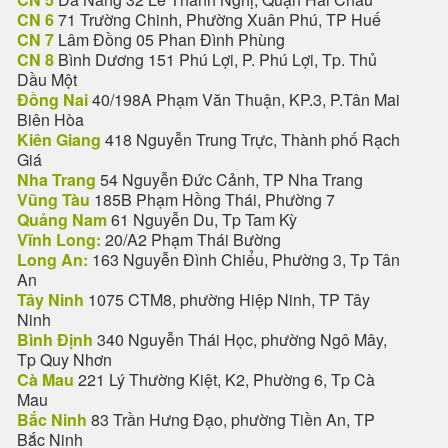
CN 6
71 Trường Chinh, Phường Xuân Phú, TP Huế
CN 7
Lâm Đồng 05 Phan Đình Phùng
CN 8
Bình Dương 151 Phú Lợi, P. Phú Lợi, Tp. Thủ
Dầu Một
Đồng Nai
40/198A Phạm Văn Thuận, KP.3, P.Tân Mai
Biên Hòa
Kiên Giang
418 Nguyễn Trung Trực, Thành phố Rạch
Giá
Nha Trang
54 Nguyễn Đức Cảnh, TP Nha Trang
Vũng Tàu
185B Phạm Hồng Thái, Phường 7
Quảng Nam
61 Nguyễn Du, Tp Tam Kỳ
Vĩnh Long:
20/A2 Phạm Thái Bường
Long An:
163 Nguyễn Đình Chiểu, Phường 3, Tp Tân
An
Tây Ninh
1075 CTM8, phường Hiệp Ninh, TP Tây
Ninh
Bình Định
340 Nguyễn Thái Học, phường Ngô Mây,
Tp Quy Nhơn
Cà Mau
221 Lý Thường Kiệt, K2, Phường 6, Tp Cà
Mau
Bắc Ninh
83 Trần Hưng Đạo, phường Tiền An, TP
Bắc Ninh