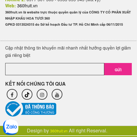
Web:
360fruit.vn
360fruit.vn là website trực thuộc quyền quản lý của CÔNG TY CỔ PHẦN XUẤT
NHẬP KHẨU HOA TƯƠI 360
GPKD 0313524315 do Sở kế hoạch Đầu tư TP. Hồ Chí Minh cấp 06/11/2015
Cập nhật thông tin khuyến mãi nhanh nhất hưởng quyền lợi giảm
giá riêng biệt
GỬI
KẾT NỐI CHÚNG TÔI QUA
Design by
All right Reserval.
360fruit.vn