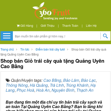
Giỏ Hàng
|
Giới Thiệu
|
Thanh Toán
|
Liên Hệ
Trang chủ
Tin tức
Điểm bán trái cây tươi
Shop bán Giỏ trái cây quà
tặng Quảng Uyên Cao Bằng
Shop bán Giỏ trái cây quà tặng Quảng Uyên
Cao Bằng
Quận/Huyện tags:
Cao Bằng
,
Bảo Lâm
,
Bảo Lạc
,
Thông Nông
,
Hà Quảng
,
Trà Lĩnh
,
Trùng Khánh
,
Hạ
Lang
,
Phục Hoà
,
Hoà An
,
Nguyên Bình
,
Thạch An
Bạn đang tìm một địa chỉ uy tín bán trái cây sạch và
an toàn Tại Quảng Uyên Cao Bằng? Bạn lo lắng khi