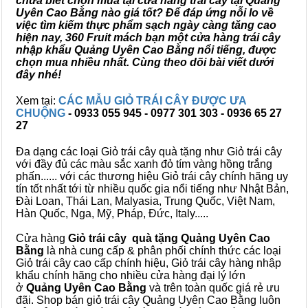
chưa biết chọn mua tại cửa hàng trái cây tại Quảng
Uyên Cao Bằng nào giá tốt? Để đáp ứng nỗi lo về
việc tìm kiếm thực phẩm sạch ngày càng tăng cao
hiện nay, 360 Fruit mách bạn một cửa hàng trái cây
nhập khẩu Quảng Uyên Cao Bằng nổi tiếng, được
chọn mua nhiều nhất. Cùng theo dõi bài viết dưới
đây nhé!
Xem tại:
CÁC MẪU GIỎ TRÁI CÂY ĐƯỢC ƯA
CHUỘNG
- 0933 055 945 - 0977 301 303 - 0936 65 27
27
Đa dạng các loại Giỏ trái cây quà tặng như Giỏ trái cây
với đầy đủ các màu sắc xanh đỏ tím vàng hồng trắng
phấn...... với các thương hiệu Giỏ trái cây chính hãng uy
tín tốt nhất tới từ nhiều quốc gia nổi tiếng như Nhật Bản,
Đài Loan, Thái Lan, Malyasia, Trung Quốc, Việt Nam,
Hàn Quốc, Nga, Mỹ, Pháp, Đức, Italy.....
Cửa hàng
Giỏ trái cây quà tặng Quảng Uyên Cao
Bằng
là nhà cung cấp & phân phối chính thức các loại
Giỏ trái cây cao cấp chính hiệu, Giỏ trái cây hàng nhập
khẩu chính hãng cho nhiều cửa hàng đại lý lớn
ở
Quảng Uyên Cao Bằng
và trên toàn quốc giá rẻ ưu
đãi. Shop bán giỏ trái cây Quảng Uyên Cao Bằng luôn