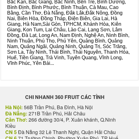
Bắc Kạn, Bắc Giang, Bắc Ninh, Bến Tre, Bình Dương,
Bình Định, Bình Phước, Bình Thuận, Cà Mau, Cao
Bằng, Cần Thơ, Đà Nẵng, Đắk Lắk,Đắk Nông, Đồng
Nai, Biên Hòa, Đồng Tháp, Điện Biên, Gia Lai, Hà
Giang, Hà Nam,Sài Gòn, TPHCM, Khánh Hòa, Kiên
Giang, Kon Tum, Lai Châu, Lào Cai, Lạng Sơn, Lâm
Đồng, Đà Lạt, Long An, Nam Định, Nghệ An, Ninh Bình,
Ninh Thuận, Phú Thọ, Phú Yên, Quảng Bình, Quảng
Nam, Quảng Ngãi, Quảng Ninh, Quảng Trị, Sóc Trăng,
Sơn La, Tây Ninh, Thái Bình, Thái Nguyên, Thanh Hóa,
Huế, Tiền Giang, Trà Vinh, Tuyên Quang, Vĩnh Long,
Vĩnh Phúc, Yên Bái...
CHI NHANH 360 FRUIT CÁC TỈNH
Hà Nội:
56B Trần Phú, Ba Đình, Hà Nội
Đà Nẵng:
271B Trần Phú, Hải Châu
Cần Thơ:
266 đường 30/4, P. Xuân khánh, Q.Ninh
Kiều
CN 5
Đà Nẵng 32 Lê Thanh Nghị, Quận Hải Châu
CN 6
71 Trường Chinh, Phường Xuân Phú, TP Huế