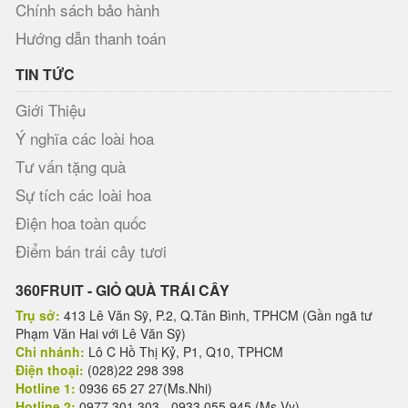
Chính sách bảo hành
Hướng dẫn thanh toán
TIN TỨC
Giới Thiệu
Ý nghĩa các loài hoa
Tư vấn tặng quà
Sự tích các loài hoa
Điện hoa toàn quốc
Điểm bán trái cây tươi
360FRUIT - GIỎ QUÀ TRÁI CÂY
Trụ sở:
413 Lê Văn Sỹ, P.2, Q.Tân Bình, TPHCM (Gần ngã tư
Phạm Văn Hai với Lê Văn Sỹ)
Chi nhánh:
Lô C Hồ Thị Kỷ, P1, Q10, TPHCM
Điện thoại:
(028)22 298 398
Hotline 1:
0936 65 27 27(Ms.Nhi)
Hotline 2:
0977 301 303 - 0933 055 945 (Ms.Vy)