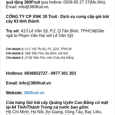
quà tặng
360Fruit
qua hotline: 0936 65 27 27(Ms.Nhi),
Email: info@360fruit.vn.
CÔNG TY CP XNK 30 Truit - Dịch vụ cung cấp giỏ trái
cây 63 tỉnh thành
Trụ sở:
413 Lê Văn Sỹ, P.2, Q.Tân Bình, TPHCM(Gần
ngã tư Phạm Văn Hai với Lê Văn Sỹ)
Chi nhánh 1:
Lô C Hồ Thị Kỷ, P1, Q10, TPHCM
Chi nhánh 2:
56B Trần Phú, Ba Đình, Hà Nội
Chi nhánh 3
: 271B Trần Phú, Hải Châu Đà Nẵng
Hotlines: 0936652727 - 0977 301 303
Email: info@360fruit.vn
Website:
360fruit.vn
Cửa hàng Giỏ trái cây Quảng Uyên Cao Bằng có mặt
tại 64 Tỉnh/Thành Trong cả nước bao gồm:
Hồ Chí Minh, Hà Nội, An Giang, Vũng Tàu, Bạc Liêu,