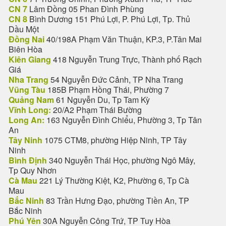
CN 7
Lâm Đồng 05 Phan Đình Phùng
CN 8
Bình Dương 151 Phú Lợi, P. Phú Lợi, Tp. Thủ
Dầu Một
Đồng Nai
40/198A Phạm Văn Thuận, KP.3, P.Tân Mai
Biên Hòa
Kiên Giang
418 Nguyễn Trung Trực, Thành phố Rạch
Giá
Nha Trang
54 Nguyễn Đức Cảnh, TP Nha Trang
Vũng Tàu
185B Phạm Hồng Thái, Phường 7
Quảng Nam
61 Nguyễn Du, Tp Tam Kỳ
Vĩnh Long:
20/A2 Phạm Thái Bường
Long An:
163 Nguyễn Đình Chiểu, Phường 3, Tp Tân
An
Tây Ninh
1075 CTM8, phường Hiệp Ninh, TP Tây
Ninh
Bình Định
340 Nguyễn Thái Học, phường Ngô Mây,
Tp Quy Nhơn
Cà Mau
221 Lý Thường Kiệt, K2, Phường 6, Tp Cà
Mau
Bắc Ninh
83 Trần Hưng Đạo, phường Tiền An, TP
Bắc Ninh
Phú Yên
30A Nguyễn Công Trứ, TP Tuy Hòa