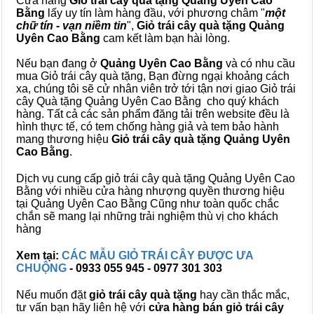
Cửa hàng
Giỏ trái cây quà tặng Quảng Uyên Cao
Bằng
lấy uy tín làm hàng đầu, với phương châm "
một
chữ tín - vạn niềm tin
",
Giỏ trái cây
quà tặng
Quảng
Uyên Cao Bằng
cam kết làm bạn hài lòng.
Nếu bạn đang ở
Quảng Uyên Cao Bằng
và có nhu cầu
mua Giỏ trái cây quà tặng, Bạn đừng ngại khoảng cách
xa, chúng tôi sẽ cử nhân viên trở tới tận nơi giao Giỏ trái
cây Quà tặng Quảng Uyên Cao Bằng cho quý khách
hàng. Tất cả các sản phẩm đăng tải trên website đều là
hình thực tế, có tem chống hàng giả và tem bảo hành
mang thương hiệu
Giỏ trái cây quà tặng Quảng Uyên
Cao Bằng
.
Dịch vụ cung cấp giỏ trái cây quà tặng Quảng Uyên Cao
Bằng với nhiều cửa hàng nhượng quyền thương hiệu
tại Quảng Uyên Cao Bằng Cũng như toàn quốc chắc
chắn sẽ mang lại những trải nghiệm thù vị cho khách
hàng
Xem tại:
CÁC MẪU GIỎ TRÁI CÂY ĐƯỢC ƯA
CHUỘNG
- 0933 055 945 - 0977 301 303
Nếu muốn đặt
giỏ trái cây quà tặng
hay cần thắc mắc,
tư vấn bạn hãy liên hệ với
cửa hàng bán
giỏ trái cây