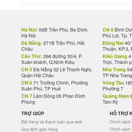
Hà Nội:
56B Trần Phú, Ba Đình,
CN 8
Bình Dươ
Hà Nội
Phú Lợi, Tp. 
Đà Nẵng:
271B Trần Phú, Hải
Đồng Nai
40/
Châu
Thuận, KP.3, 
Cần Thơ:
266 đường 30/4, P.
Kiên Giang
4
Xuân khánh, Q.Ninh Kiều
Trực, Thành 
CN 5
Đà Nẵng 32 Lê Thanh Nghị,
Nha Trang
54
Quận Hải Châu
TP Nha Trang
CN 6
71 Trường Chinh, Phường
Vũng Tàu
185
Xuân Phú, TP Huế
Phường 7
CN 7
Lâm Đồng 05 Phan Đình
Quảng Nam
6
Phùng
Tam Kỳ
TRỢ GIÚP
HỖ TRỢ 
Đặt hàng và thanh toán qua web
Chính sách 
Quy định giao hàng
Chính sách