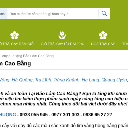
anh
Ỏ TRÁI CÂY ĐÁM GIỖ
GIỎ TRÁI CÂY ƯU ĐÃI 30%
HOA TRÁI CÂY
TRÁ
ái cây quà tặng Bảo Lâm Cao Bằng
âm Cao Bằng
Nông
,
Hà Quảng
,
Trà Lĩnh
,
Trùng Khánh
,
Hạ Lang
,
Quảng Uyên
ạch và an toàn Tại Bảo Lâm Cao Bằng? Bạn lo lắng khi chưa 
ề việc tìm kiếm thực phẩm sạch ngày càng tăng cao hiện na
họn mua nhiều nhất. Cùng theo dõi bài viết dưới đây nhé!
CHUỘNG
- 0933 055 945 - 0977 301 303 - 0936 65 27 27
i cây với đầy đủ các màu sắc xanh đỏ tím vàng hồng trắng phấn..