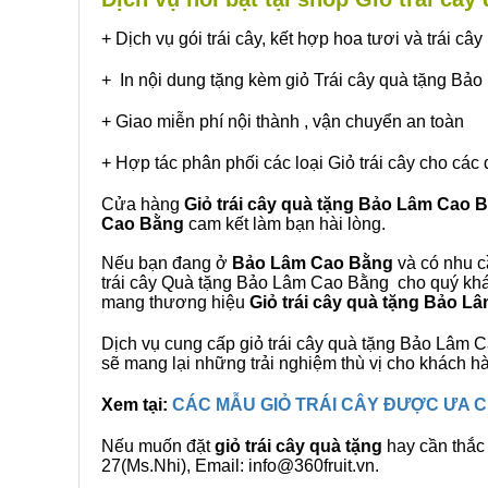
+ Dịch vụ gói trái cây, kết hợp hoa tươi và trái c
+ In nội dung tặng kèm giỏ Trái cây quà tặng B
+ Giao miễn phí nội thành , vận chuyển an toàn
+ Hợp tác phân phối các loại Giỏ trái cây cho các 
Cửa hàng
Giỏ trái cây quà tặng Bảo Lâm Cao 
Cao Bằng
cam kết làm bạn hài lòng.
Nếu bạn đang ở
Bảo Lâm Cao Bằng
và có nhu cầ
trái cây Quà tặng Bảo Lâm Cao Bằng cho quý khác
mang thương hiệu
Giỏ trái cây quà tặng Bảo L
Dịch vụ cung cấp giỏ trái cây quà tặng Bảo Lâ
sẽ mang lại những trải nghiệm thù vị cho khách h
Xem tại:
CÁC MẪU GIỎ TRÁI CÂY ĐƯỢC ƯA
Nếu muốn đặt
giỏ trái cây quà tặng
hay cần thắc 
27(Ms.Nhi), Email: info@360fruit.vn.