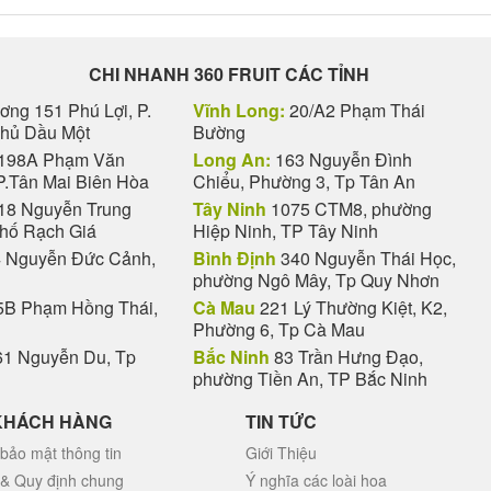
CHI NHANH 360 FRUIT CÁC TỈNH
ng 151 Phú Lợi, P.
Vĩnh Long:
20/A2 Phạm Thái
Thủ Dầu Một
Bường
198A Phạm Văn
Long An:
163 Nguyễn Đình
P.Tân Mai Biên Hòa
Chiểu, Phường 3, Tp Tân An
18 Nguyễn Trung
Tây Ninh
1075 CTM8, phường
phố Rạch Giá
Hiệp Ninh, TP Tây Ninh
 Nguyễn Đức Cảnh,
Bình Định
340 Nguyễn Thái Học,
phường Ngô Mây, Tp Quy Nhơn
B Phạm Hồng Thái,
Cà Mau
221 Lý Thường Kiệt, K2,
Phường 6, Tp Cà Mau
1 Nguyễn Du, Tp
Bắc Ninh
83 Trần Hưng Đạo,
phường Tiền An, TP Bắc Ninh
KHÁCH HÀNG
TIN TỨC
bảo mật thông tin
Giới Thiệu
 & Quy định chung
Ý nghĩa các loài hoa