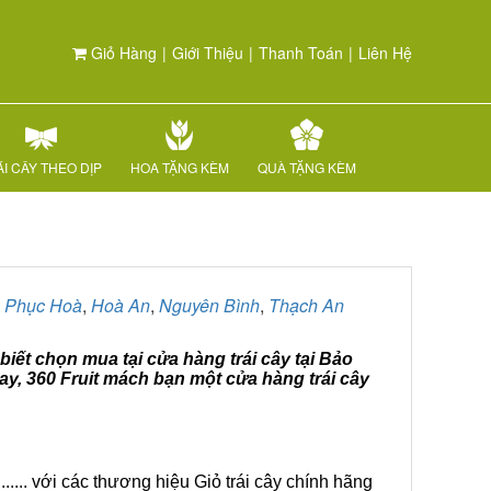
Giỏ Hàng
|
Giới Thiệu
|
Thanh Toán
|
Liên Hệ
I CÂY THEO DỊP
HOA TẶNG KÈM
QUÀ TẶNG KÈM
,
Phục Hoà
,
Hoà An
,
Nguyên Bình
,
Thạch An
biết chọn mua tại cửa hàng trái cây tại Bảo
y, 360 Fruit mách bạn một cửa hàng trái cây
.... với các thương hiệu Giỏ trái cây chính hãng