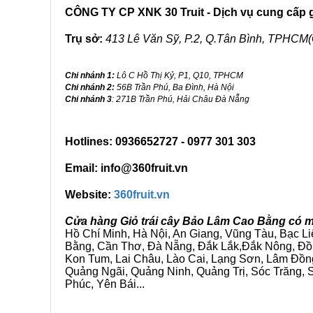
CÔNG TY CP XNK 30 Truit - Dịch vụ cung cấp gi
Trụ sở:
413 Lê Văn Sỹ, P.2, Q.Tân Bình, TPHCM(
Chi nhánh 1:
Lô C Hồ Thị Kỷ, P1, Q10, TPHCM
Chi nhánh 2:
56B Trần Phú, Ba Đình, Hà Nội
Chi nhánh 3
: 271B Trần Phú, Hải Châu Đà Nẵng
Hotlines: 0936652727 - 0977 301 303
Email: info@360fruit.vn
Website:
360fruit.vn
Cửa hàng Giỏ trái cây Bảo Lâm Cao Bằng có m
Hồ Chí Minh, Hà Nội, An Giang, Vũng Tàu, Bạc L
Bằng, Cần Thơ, Đà Nẵng, Đắk Lắk,Đắk Nông, Đồn
Kon Tum, Lai Châu, Lào Cai, Lạng Sơn, Lâm Đồn
Quảng Ngãi, Quảng Ninh, Quảng Trị, Sóc Trăng, S
Phúc, Yên Bái...