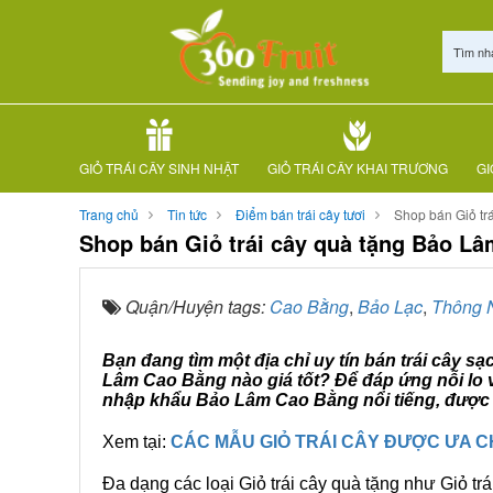
Tìm nh
GIỎ TRÁI CÂY SINH NHẬT
GIỎ TRÁI CÂY KHAI TRƯƠNG
GI
Trang chủ
Tin tức
Điểm bán trái cây tươi
Shop bán Giỏ tr
Shop bán Giỏ trái cây quà tặng Bảo L
Quận/Huyện tags:
Cao Bằng
,
Bảo Lạc
,
Thông 
Bạn đang tìm một địa chỉ uy tín bán trái cây s
Lâm Cao Bằng nào giá tốt? Để đáp ứng nỗi lo v
nhập khẩu Bảo Lâm Cao Bằng nổi tiếng, được c
Xem tại:
CÁC MẪU GIỎ TRÁI CÂY ĐƯỢC ƯA 
Đa dạng các loại Giỏ trái cây quà tặng như Giỏ trá