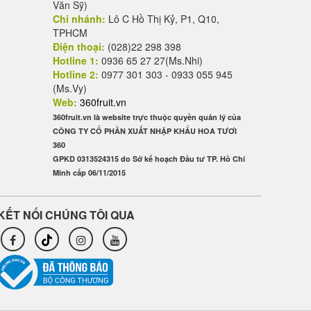
Văn Sỹ)
Chi nhánh:
Lô C Hồ Thị Kỷ, P1, Q10,
TPHCM
Điện thoại:
(028)22 298 398
Hotline 1:
0936 65 27 27(Ms.Nhi)
Hotline 2:
0977 301 303 - 0933 055 945
(Ms.Vy)
Web:
360fruit.vn
360fruit.vn là website trực thuộc quyền quản lý của
CÔNG TY CỔ PHẦN XUẤT NHẬP KHẨU HOA TƯƠI
360
GPKD 0313524315 do Sở kế hoạch Đầu tư TP. Hồ Chí
Minh cấp 06/11/2015
KẾT NỐI CHÚNG TÔI QUA