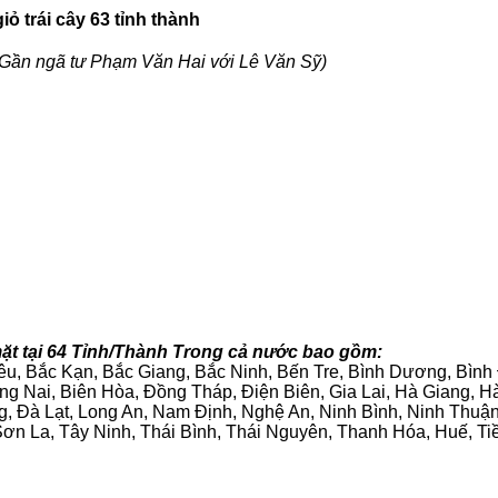
ỏ trái cây 63 tỉnh thành
Gần ngã tư Phạm Văn Hai với Lê Văn Sỹ)
ặt tại 64 Tỉnh/Thành Trong cả nước bao gồm:
iêu, Bắc Kạn, Bắc Giang, Bắc Ninh, Bến Tre, Bình Dương, Bìn
g Nai, Biên Hòa, Đồng Tháp, Điện Biên, Gia Lai, Hà Giang,
g, Đà Lạt, Long An, Nam Định, Nghệ An, Ninh Bình, Ninh Thuậ
ơn La, Tây Ninh, Thái Bình, Thái Nguyên, Thanh Hóa, Huế, Ti