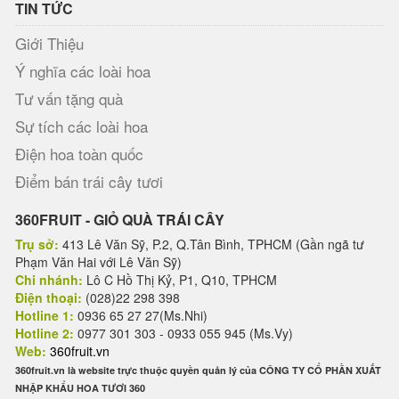
TIN TỨC
Giới Thiệu
Ý nghĩa các loài hoa
Tư vấn tặng quà
Sự tích các loài hoa
Điện hoa toàn quốc
Điểm bán trái cây tươi
360FRUIT - GIỎ QUÀ TRÁI CÂY
Trụ sở:
413 Lê Văn Sỹ, P.2, Q.Tân Bình, TPHCM (Gần ngã tư
Phạm Văn Hai với Lê Văn Sỹ)
Chi nhánh:
Lô C Hồ Thị Kỷ, P1, Q10, TPHCM
Điện thoại:
(028)22 298 398
Hotline 1:
0936 65 27 27(Ms.Nhi)
Hotline 2:
0977 301 303 - 0933 055 945 (Ms.Vy)
Web:
360fruit.vn
360fruit.vn là website trực thuộc quyền quản lý của CÔNG TY CỔ PHẦN XUẤT
NHẬP KHẨU HOA TƯƠI 360