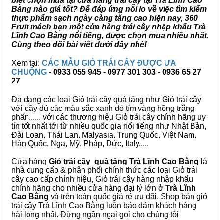
biết chọn mua tại cửa hàng trái cây tại Trà Lĩnh Cao
Bằng nào giá tốt? Để đáp ứng nỗi lo về việc tìm kiếm
thực phẩm sạch ngày càng tăng cao hiện nay, 360
Fruit mách bạn một cửa hàng trái cây nhập khẩu Trà
Lĩnh Cao Bằng nổi tiếng, được chọn mua nhiều nhất.
Cùng theo dõi bài viết dưới đây nhé!
Xem tại:
CÁC MẪU GIỎ TRÁI CÂY ĐƯỢC ƯA
CHUỘNG
- 0933 055 945 - 0977 301 303 - 0936 65 27
27
Đa dạng các loại Giỏ trái cây quà tặng như Giỏ trái cây
với đầy đủ các màu sắc xanh đỏ tím vàng hồng trắng
phấn...... với các thương hiệu Giỏ trái cây chính hãng uy
tín tốt nhất tới từ nhiều quốc gia nổi tiếng như Nhật Bản,
Đài Loan, Thái Lan, Malyasia, Trung Quốc, Việt Nam,
Hàn Quốc, Nga, Mỹ, Pháp, Đức, Italy.....
Cửa hàng
Giỏ trái cây quà tặng Trà Lĩnh Cao Bằng
là
nhà cung cấp & phân phối chính thức các loại Giỏ trái
cây cao cấp chính hiệu, Giỏ trái cây hàng nhập khẩu
chính hãng cho nhiều cửa hàng đại lý lớn ở
Trà Lĩnh
Cao Bằng
và trên toàn quốc giá rẻ ưu đãi. Shop bán giỏ
trái cây Trà Lĩnh Cao Bằng luôn bảo đảm khách hàng
hài lòng nhất. Đừng ngần ngại gọi cho chúng tôi