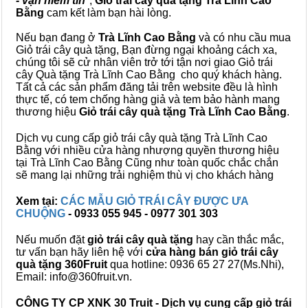
- vạn niềm tin
",
Giỏ trái cây
quà tặng
Trà Lĩnh Cao
Bằng
cam kết làm bạn hài lòng.
Nếu bạn đang ở
Trà Lĩnh Cao Bằng
và có nhu cầu mua
Giỏ trái cây quà tặng, Bạn đừng ngại khoảng cách xa,
chúng tôi sẽ cử nhân viên trở tới tận nơi giao Giỏ trái
cây Quà tặng Trà Lĩnh Cao Bằng cho quý khách hàng.
Tất cả các sản phẩm đăng tải trên website đều là hình
thực tế, có tem chống hàng giả và tem bảo hành mang
thương hiệu
Giỏ trái cây quà tặng Trà Lĩnh Cao Bằng
.
Dịch vụ cung cấp giỏ trái cây quà tặng Trà Lĩnh Cao
Bằng với nhiều cửa hàng nhượng quyền thương hiệu
tại Trà Lĩnh Cao Bằng Cũng như toàn quốc chắc chắn
sẽ mang lại những trải nghiệm thù vị cho khách hàng
Xem tại:
CÁC MẪU GIỎ TRÁI CÂY ĐƯỢC ƯA
CHUỘNG
- 0933 055 945 - 0977 301 303
Nếu muốn đặt
giỏ trái cây quà tặng
hay cần thắc mắc,
tư vấn bạn hãy liên hệ với
cửa hàng bán
giỏ trái cây
quà tặng
360Fruit
qua hotline: 0936 65 27 27(Ms.Nhi),
Email: info@360fruit.vn.
CÔNG TY CP XNK 30 Truit - Dịch vụ cung cấp giỏ trái