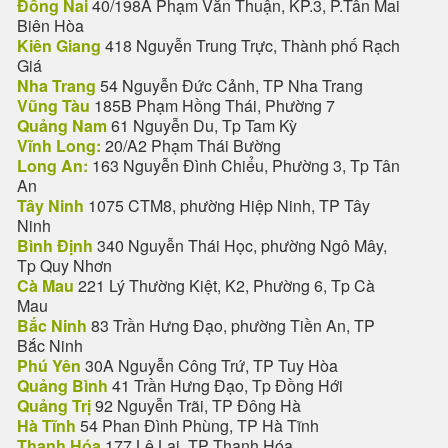
Đồng Nai
40/198A Phạm Văn Thuận, KP.3, P.Tân Mai
Biên Hòa
Kiên Giang
418 Nguyễn Trung Trực, Thành phố Rạch
Giá
Nha Trang
54 Nguyễn Đức Cảnh, TP Nha Trang
Vũng Tàu
185B Phạm Hồng Thái, Phường 7
Quảng Nam
61 Nguyễn Du, Tp Tam Kỳ
Vĩnh Long:
20/A2 Phạm Thái Bường
Long An:
163 Nguyễn Đình Chiểu, Phường 3, Tp Tân
An
Tây Ninh
1075 CTM8, phường Hiệp Ninh, TP Tây
Ninh
Bình Định
340 Nguyễn Thái Học, phường Ngô Mây,
Tp Quy Nhơn
Cà Mau
221 Lý Thường Kiệt, K2, Phường 6, Tp Cà
Mau
Bắc Ninh
83 Trần Hưng Đạo, phường Tiền An, TP
Bắc Ninh
Phú Yên
30A Nguyễn Công Trứ, TP Tuy Hòa
Quảng Bình
41 Trần Hưng Đạo, Tp Đồng Hới
Quảng Trị
92 Nguyễn Trãi, TP Đông Hà
Hà Tĩnh
54 Phan Đình Phùng, TP Hà Tĩnh
Thanh Hóa
177 Lê Lai, TP Thanh Hóa