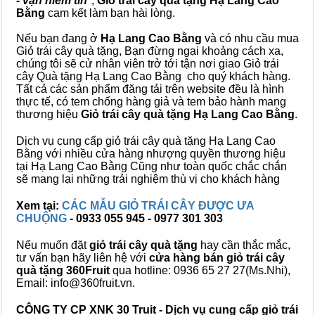
- vạn niềm tin
",
Giỏ trái cây
quà tặng
Hạ Lang Cao
Bằng
cam kết làm bạn hài lòng.
Nếu bạn đang ở
Hạ Lang Cao Bằng
và có nhu cầu mua
Giỏ trái cây quà tặng, Bạn đừng ngại khoảng cách xa,
chúng tôi sẽ cử nhân viên trở tới tận nơi giao Giỏ trái
cây Quà tặng Hạ Lang Cao Bằng cho quý khách hàng.
Tất cả các sản phẩm đăng tải trên website đều là hình
thực tế, có tem chống hàng giả và tem bảo hành mang
thương hiệu
Giỏ trái cây quà tặng Hạ Lang Cao Bằng
.
Dịch vụ cung cấp giỏ trái cây quà tặng Hạ Lang Cao
Bằng với nhiều cửa hàng nhượng quyền thương hiệu
tại Hạ Lang Cao Bằng Cũng như toàn quốc chắc chắn
sẽ mang lại những trải nghiệm thù vị cho khách hàng
Xem tại:
CÁC MẪU GIỎ TRÁI CÂY ĐƯỢC ƯA
CHUỘNG
- 0933 055 945 - 0977 301 303
Nếu muốn đặt
giỏ trái cây quà tặng
hay cần thắc mắc,
tư vấn bạn hãy liên hệ với
cửa hàng bán
giỏ trái cây
quà tặng
360Fruit
qua hotline: 0936 65 27 27(Ms.Nhi),
Email: info@360fruit.vn.
CÔNG TY CP XNK 30 Truit - Dịch vụ cung cấp giỏ trái