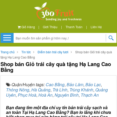
Giỏ Hàng
|
Giới Thiệu
|
Thanh Toán
|
Liên Hệ
Trang chủ
Tin tức
Điểm bán trái cây tươi
Shop bán Giỏ trái cây quà
tặng Hạ Lang Cao Bằng
Shop bán Giỏ trái cây quà tặng Hạ Lang Cao
Bằng
Quận/Huyện tags:
Cao Bằng
,
Bảo Lâm
,
Bảo Lạc
,
Thông Nông
,
Hà Quảng
,
Trà Lĩnh
,
Trùng Khánh
,
Quảng
Uyên
,
Phục Hoà
,
Hoà An
,
Nguyên Bình
,
Thạch An
Bạn đang tìm một địa chỉ uy tín bán trái cây sạch và
an toàn Tại Hạ Lang Cao Bằng? Bạn lo lắng khi chưa