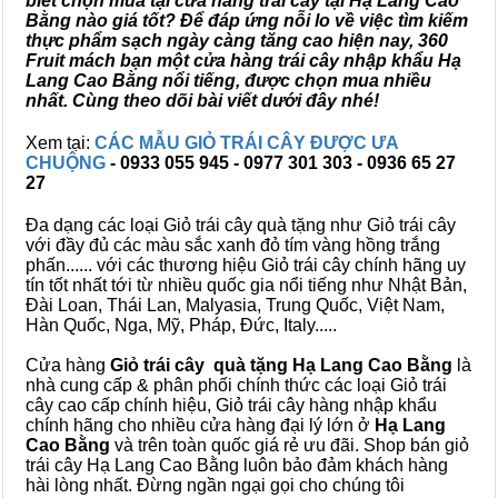
biết chọn mua tại cửa hàng trái cây tại Hạ Lang Cao
Bằng nào giá tốt? Để đáp ứng nỗi lo về việc tìm kiếm
thực phẩm sạch ngày càng tăng cao hiện nay, 360
Fruit mách bạn một cửa hàng trái cây nhập khẩu Hạ
Lang Cao Bằng nổi tiếng, được chọn mua nhiều
nhất. Cùng theo dõi bài viết dưới đây nhé!
Xem tại:
CÁC MẪU GIỎ TRÁI CÂY ĐƯỢC ƯA
CHUỘNG
- 0933 055 945 - 0977 301 303 - 0936 65 27
27
Đa dạng các loại Giỏ trái cây quà tặng như Giỏ trái cây
với đầy đủ các màu sắc xanh đỏ tím vàng hồng trắng
phấn...... với các thương hiệu Giỏ trái cây chính hãng uy
tín tốt nhất tới từ nhiều quốc gia nổi tiếng như Nhật Bản,
Đài Loan, Thái Lan, Malyasia, Trung Quốc, Việt Nam,
Hàn Quốc, Nga, Mỹ, Pháp, Đức, Italy.....
Cửa hàng
Giỏ trái cây quà tặng Hạ Lang Cao Bằng
là
nhà cung cấp & phân phối chính thức các loại Giỏ trái
cây cao cấp chính hiệu, Giỏ trái cây hàng nhập khẩu
chính hãng cho nhiều cửa hàng đại lý lớn ở
Hạ Lang
Cao Bằng
và trên toàn quốc giá rẻ ưu đãi. Shop bán giỏ
trái cây Hạ Lang Cao Bằng luôn bảo đảm khách hàng
hài lòng nhất. Đừng ngần ngại gọi cho chúng tôi