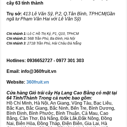
cây 63 tỉnh thành
Trụ sở:
413 Lê Văn Sỹ, P.2, Q.Tân Bình, TPHCM(Gần
ngã tư Phạm Văn Hai với Lê Văn Sỹ)
Chi nhánh 1:
Lô C Hồ Thị Kỷ, P1, Q10, TPHCM
Chi nhánh 2:
56B Trần Phú, Ba Đình, Hà Nội
Chi nhánh 3
: 271B Trần Phú, Hải Châu Đà Nẵng
Hotlines: 0936652727 - 0977 301 303
Email: info@360fruit.vn
Website:
360fruit.vn
Cửa hàng Giỏ trái cây Hạ Lang Cao Bằng có mặt tại
64 Tỉnh/Thành Trong cả nước bao gồm:
Hồ Chí Minh, Hà Nội, An Giang, Vũng Tàu, Bạc Liêu,
Bắc Kạn, Bắc Giang, Bắc Ninh, Bến Tre, Bình Dương,
Bình Định, Bình Phước, Bình Thuận, Cà Mau, Cao
Bằng, Cần Thơ, Đà Nẵng, Đắk Lắk,Đắk Nông, Đồng
Nai, Biên Hòa, Đồng Tháp, Điện Biên, Gia Lai, Hà