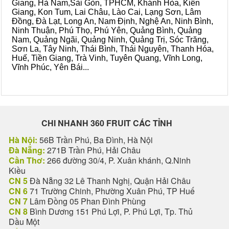
Giang, Hà Nam,Sài Gòn, TPHCM, Khánh Hòa, Kiên
Giang, Kon Tum, Lai Châu, Lào Cai, Lạng Sơn, Lâm
Đồng, Đà Lạt, Long An, Nam Định, Nghệ An, Ninh Bình,
Ninh Thuận, Phú Thọ, Phú Yên, Quảng Bình, Quảng
Nam, Quảng Ngãi, Quảng Ninh, Quảng Trị, Sóc Trăng,
Sơn La, Tây Ninh, Thái Bình, Thái Nguyên, Thanh Hóa,
Huế, Tiền Giang, Trà Vinh, Tuyên Quang, Vĩnh Long,
Vĩnh Phúc, Yên Bái...
CHI NHANH 360 FRUIT CÁC TỈNH
Hà Nội:
56B Trần Phú, Ba Đình, Hà Nội
Đà Nẵng:
271B Trần Phú, Hải Châu
Cần Thơ:
266 đường 30/4, P. Xuân khánh, Q.Ninh
Kiều
CN 5
Đà Nẵng 32 Lê Thanh Nghị, Quận Hải Châu
CN 6
71 Trường Chinh, Phường Xuân Phú, TP Huế
CN 7
Lâm Đồng 05 Phan Đình Phùng
CN 8
Bình Dương 151 Phú Lợi, P. Phú Lợi, Tp. Thủ
Dầu Một