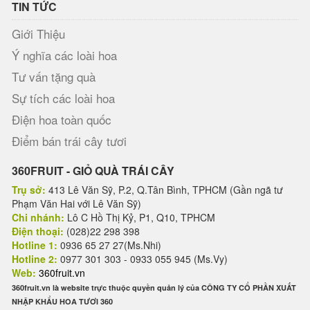
TIN TỨC
Giới Thiệu
Ý nghĩa các loài hoa
Tư vấn tặng quà
Sự tích các loài hoa
Điện hoa toàn quốc
Điểm bán trái cây tươi
360FRUIT - GIỎ QUÀ TRÁI CÂY
Trụ sở:
413 Lê Văn Sỹ, P.2, Q.Tân Bình, TPHCM (Gần ngã tư
Phạm Văn Hai với Lê Văn Sỹ)
Chi nhánh:
Lô C Hồ Thị Kỷ, P1, Q10, TPHCM
Điện thoại:
(028)22 298 398
Hotline 1:
0936 65 27 27(Ms.Nhi)
Hotline 2:
0977 301 303 - 0933 055 945 (Ms.Vy)
Web:
360fruit.vn
360fruit.vn là website trực thuộc quyền quản lý của CÔNG TY CỔ PHẦN XUẤT
NHẬP KHẨU HOA TƯƠI 360