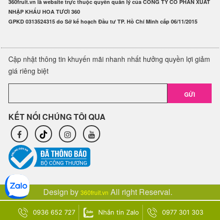
360fruit.vn là website trực thuộc quyền quản lý của CÔNG TY CỔ PHẦN XUẤT
NHẬP KHẨU HOA TƯƠI 360
GPKD 0313524315 do Sở kế hoạch Đầu tư TP. Hồ Chí Minh cấp 06/11/2015
Cập nhật thông tin khuyến mãi nhanh nhất hưởng quyền lợi giảm
giá riêng biệt
GỬI
KẾT NỐI CHÚNG TÔI QUA
Design by
All right Reserval.
360fruit.vn
0936 652 727
Nhắn tin Zalo
0977 301 303