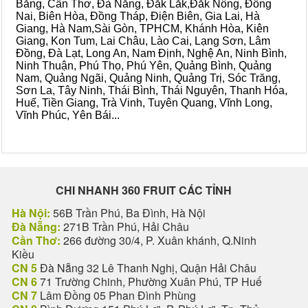
Bằng, Cần Thơ, Đà Nẵng, Đắk Lắk,Đắk Nông, Đồng
Nai, Biên Hòa, Đồng Tháp, Điện Biên, Gia Lai, Hà
Giang, Hà Nam,Sài Gòn, TPHCM, Khánh Hòa, Kiên
Giang, Kon Tum, Lai Châu, Lào Cai, Lạng Sơn, Lâm
Đồng, Đà Lạt, Long An, Nam Định, Nghệ An, Ninh Bình,
Ninh Thuận, Phú Thọ, Phú Yên, Quảng Bình, Quảng
Nam, Quảng Ngãi, Quảng Ninh, Quảng Trị, Sóc Trăng,
Sơn La, Tây Ninh, Thái Bình, Thái Nguyên, Thanh Hóa,
Huế, Tiền Giang, Trà Vinh, Tuyên Quang, Vĩnh Long,
Vĩnh Phúc, Yên Bái...
CHI NHANH 360 FRUIT CÁC TỈNH
Hà Nội:
56B Trần Phú, Ba Đình, Hà Nội
Đà Nẵng:
271B Trần Phú, Hải Châu
Cần Thơ:
266 đường 30/4, P. Xuân khánh, Q.Ninh
Kiều
CN 5
Đà Nẵng 32 Lê Thanh Nghị, Quận Hải Châu
CN 6
71 Trường Chinh, Phường Xuân Phú, TP Huế
CN 7
Lâm Đồng 05 Phan Đình Phùng