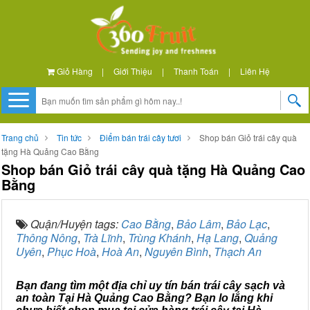
Giỏ Hàng
|
Giới Thiệu
|
Thanh Toán
|
Liên Hệ
Trang chủ
Tin tức
Điểm bán trái cây tươi
Shop bán Giỏ trái cây quà
tặng Hà Quảng Cao Bằng
Shop bán Giỏ trái cây quà tặng Hà Quảng Cao
Bằng
Quận/Huyện tags:
Cao Bằng
,
Bảo Lâm
,
Bảo Lạc
,
Thông Nông
,
Trà Lĩnh
,
Trùng Khánh
,
Hạ Lang
,
Quảng
Uyên
,
Phục Hoà
,
Hoà An
,
Nguyên Bình
,
Thạch An
Bạn đang tìm một địa chỉ uy tín bán trái cây sạch và
an toàn Tại Hà Quảng Cao Bằng? Bạn lo lắng khi