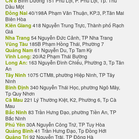
CN 8
Bình Dương 151 Phú Lợi, P. Phú Lợi, Tp. Thủ
Dầu Một
Đồng Nai
40/198A Phạm Văn Thuận, KP.3, P.Tân Mai
Biên Hòa
Kiên Giang
418 Nguyễn Trung Trực, Thành phố Rạch
Giá
Nha Trang
54 Nguyễn Đức Cảnh, TP Nha Trang
Vũng Tàu
185B Phạm Hồng Thái, Phường 7
Quảng Nam
61 Nguyễn Du, Tp Tam Kỳ
Vĩnh Long:
20/A2 Phạm Thái Bường
Long An:
163 Nguyễn Đình Chiểu, Phường 3, Tp Tân
An
Tây Ninh
1075 CTM8, phường Hiệp Ninh, TP Tây
Ninh
Bình Định
340 Nguyễn Thái Học, phường Ngô Mây,
Tp Quy Nhơn
Cà Mau
221 Lý Thường Kiệt, K2, Phường 6, Tp Cà
Mau
Bắc Ninh
83 Trần Hưng Đạo, phường Tiền An, TP
Bắc Ninh
Phú Yên
30A Nguyễn Công Trứ, TP Tuy Hòa
Quảng Bình
41 Trần Hưng Đạo, Tp Đồng Hới
Quảng Trị
92 Nguyễn Trãi, TP Đông Hà