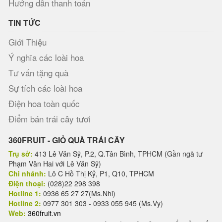
Hướng dẫn thanh toán
TIN TỨC
Giới Thiệu
Ý nghĩa các loài hoa
Tư vấn tặng quà
Sự tích các loài hoa
Điện hoa toàn quốc
Điểm bán trái cây tươi
360FRUIT - GIỎ QUÀ TRÁI CÂY
Trụ sở:
413 Lê Văn Sỹ, P.2, Q.Tân Bình, TPHCM (Gần ngã tư
Phạm Văn Hai với Lê Văn Sỹ)
Chi nhánh:
Lô C Hồ Thị Kỷ, P1, Q10, TPHCM
Điện thoại:
(028)22 298 398
Hotline 1:
0936 65 27 27(Ms.Nhi)
Hotline 2:
0977 301 303 - 0933 055 945 (Ms.Vy)
Web:
360fruit.vn