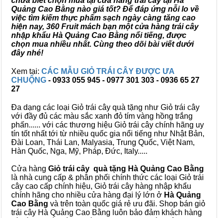
chưa biết chọn mua tại cửa hàng trái cây tại Hà
Quảng Cao Bằng nào giá tốt? Để đáp ứng nỗi lo về
việc tìm kiếm thực phẩm sạch ngày càng tăng cao
hiện nay, 360 Fruit mách bạn một cửa hàng trái cây
nhập khẩu Hà Quảng Cao Bằng nổi tiếng, được
chọn mua nhiều nhất. Cùng theo dõi bài viết dưới
đây nhé!
Xem tại:
CÁC MẪU GIỎ TRÁI CÂY ĐƯỢC ƯA
CHUỘNG
- 0933 055 945 - 0977 301 303 - 0936 65 27
27
Đa dạng các loại Giỏ trái cây quà tặng như Giỏ trái cây
với đầy đủ các màu sắc xanh đỏ tím vàng hồng trắng
phấn...... với các thương hiệu Giỏ trái cây chính hãng uy
tín tốt nhất tới từ nhiều quốc gia nổi tiếng như Nhật Bản,
Đài Loan, Thái Lan, Malyasia, Trung Quốc, Việt Nam,
Hàn Quốc, Nga, Mỹ, Pháp, Đức, Italy.....
Cửa hàng
Giỏ trái cây quà tặng Hà Quảng Cao Bằng
là nhà cung cấp & phân phối chính thức các loại Giỏ trái
cây cao cấp chính hiệu, Giỏ trái cây hàng nhập khẩu
chính hãng cho nhiều cửa hàng đại lý lớn ở
Hà Quảng
Cao Bằng
và trên toàn quốc giá rẻ ưu đãi. Shop bán giỏ
trái cây Hà Quảng Cao Bằng luôn bảo đảm khách hàng