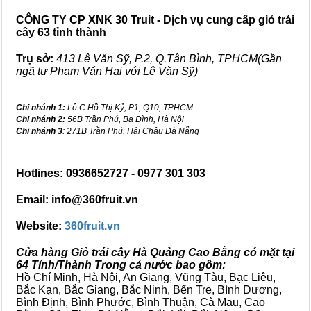
CÔNG TY CP XNK 30 Truit - Dịch vụ cung cấp giỏ trái
cây 63 tỉnh thành
Trụ sở:
413 Lê Văn Sỹ, P.2, Q.Tân Bình, TPHCM(Gần
ngã tư Phạm Văn Hai với Lê Văn Sỹ)
Chi nhánh 1:
Lô C Hồ Thị Kỷ, P1, Q10, TPHCM
Chi nhánh 2:
56B Trần Phú, Ba Đình, Hà Nội
Chi nhánh 3
: 271B Trần Phú, Hải Châu Đà Nẵng
Hotlines: 0936652727 - 0977 301 303
Email: info@360fruit.vn
Website:
360fruit.vn
Cửa hàng Giỏ trái cây Hà Quảng Cao Bằng có mặt tại
64 Tỉnh/Thành Trong cả nước bao gồm:
Hồ Chí Minh, Hà Nội, An Giang, Vũng Tàu, Bạc Liêu,
Bắc Kạn, Bắc Giang, Bắc Ninh, Bến Tre, Bình Dương,
Bình Định, Bình Phước, Bình Thuận, Cà Mau, Cao