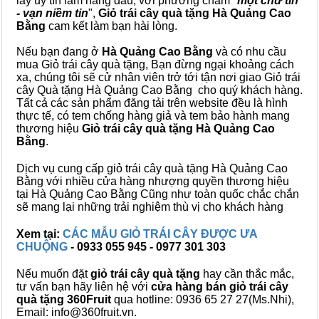
lấy uy tín làm hàng đầu, với phương châm "
một chữ tín
- vạn niềm tin
",
Giỏ trái cây
quà tặng
Hà Quảng Cao
Bằng
cam kết làm bạn hài lòng.
Nếu bạn đang ở
Hà Quảng Cao Bằng
và có nhu cầu
mua Giỏ trái cây quà tặng, Bạn đừng ngại khoảng cách
xa, chúng tôi sẽ cử nhân viên trở tới tận nơi giao Giỏ trái
cây Quà tặng Hà Quảng Cao Bằng cho quý khách hàng.
Tất cả các sản phẩm đăng tải trên website đều là hình
thực tế, có tem chống hàng giả và tem bảo hành mang
thương hiệu
Giỏ trái cây quà tặng Hà Quảng Cao
Bằng
.
Dịch vụ cung cấp giỏ trái cây quà tặng Hà Quảng Cao
Bằng với nhiều cửa hàng nhượng quyền thương hiệu
tại Hà Quảng Cao Bằng Cũng như toàn quốc chắc chắn
sẽ mang lại những trải nghiệm thù vị cho khách hàng
Xem tại:
CÁC MẪU GIỎ TRÁI CÂY ĐƯỢC ƯA
CHUỘNG
- 0933 055 945 - 0977 301 303
Nếu muốn đặt
giỏ trái cây quà tặng
hay cần thắc mắc,
tư vấn bạn hãy liên hệ với
cửa hàng bán
giỏ trái cây
quà tặng
360Fruit
qua hotline: 0936 65 27 27(Ms.Nhi),
Email: info@360fruit.vn.