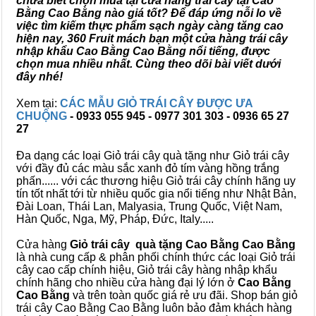
chưa biết chọn mua tại cửa hàng trái cây tại Cao
Bằng Cao Bằng nào giá tốt? Để đáp ứng nỗi lo về
việc tìm kiếm thực phẩm sạch ngày càng tăng cao
hiện nay, 360 Fruit mách bạn một cửa hàng trái cây
nhập khẩu Cao Bằng Cao Bằng nổi tiếng, được
chọn mua nhiều nhất. Cùng theo dõi bài viết dưới
đây nhé!
Xem tại:
CÁC MẪU GIỎ TRÁI CÂY ĐƯỢC ƯA
CHUỘNG
- 0933 055 945 - 0977 301 303 - 0936 65 27
27
Đa dạng các loại Giỏ trái cây quà tặng như Giỏ trái cây
với đầy đủ các màu sắc xanh đỏ tím vàng hồng trắng
phấn...... với các thương hiệu Giỏ trái cây chính hãng uy
tín tốt nhất tới từ nhiều quốc gia nổi tiếng như Nhật Bản,
Đài Loan, Thái Lan, Malyasia, Trung Quốc, Việt Nam,
Hàn Quốc, Nga, Mỹ, Pháp, Đức, Italy.....
Cửa hàng
Giỏ trái cây quà tặng Cao Bằng Cao Bằng
là nhà cung cấp & phân phối chính thức các loại Giỏ trái
cây cao cấp chính hiệu, Giỏ trái cây hàng nhập khẩu
chính hãng cho nhiều cửa hàng đại lý lớn ở
Cao Bằng
Cao Bằng
và trên toàn quốc giá rẻ ưu đãi. Shop bán giỏ
trái cây Cao Bằng Cao Bằng luôn bảo đảm khách hàng