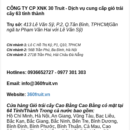
CÔNG TY CP XNK 30 Truit - Dịch vụ cung cấp giỏ trái
cây 63 tỉnh thành
Trụ sở:
413 Lê Văn Sỹ, P.2, Q.Tân Bình, TPHCM(Gần
ngã tư Phạm Văn Hai với Lê Văn Sỹ)
Chi nhánh 1:
Lô C Hồ Thị Kỷ, P1, Q10, TPHCM
Chi nhánh 2:
56B Trần Phú, Ba Đình, Hà Nội
Chi nhánh 3
: 271B Trần Phú, Hải Châu Đà Nẵng
Hotlines: 0936652727 - 0977 301 303
Email: info@360fruit.vn
Website:
360fruit.vn
Cửa hàng Giỏ trái cây Cao Bằng Cao Bằng có mặt tại
64 Tỉnh/Thành Trong cả nước bao gồm:
Hồ Chí Minh, Hà Nội, An Giang, Vũng Tàu, Bạc Liêu,
Bắc Kạn, Bắc Giang, Bắc Ninh, Bến Tre, Bình Dương,
Bình Định, Bình Phước, Bình Thuận, Cà Mau, Cao