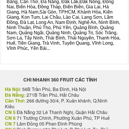
Bằng, Cần Thơ, Đà Nẵng, Đắk Lắk,Đắk Nông, Đồng
Nai, Biên Hòa, Đồng Tháp, Điện Biên, Gia Lai, Hà
Giang, Hà Nam,Sài Gòn, TPHCM, Khánh Hòa, Kiên
Giang, Kon Tum, Lai Châu, Lào Cai, Lạng Sơn, Lâm
Đồng, Đà Lạt, Long An, Nam Định, Nghệ An, Ninh Bình,
Ninh Thuận, Phú Thọ, Phú Yên, Quảng Bình, Quảng
Nam, Quảng Ngãi, Quảng Ninh, Quảng Trị, Sóc Trăng,
Sơn La, Tây Ninh, Thái Bình, Thái Nguyên, Thanh Hóa,
Huế, Tiền Giang, Trà Vinh, Tuyên Quang, Vĩnh Long,
Vĩnh Phúc, Yên Bái...
CHI NHANH 360 FRUIT CÁC TỈNH
Hà Nội:
56B Trần Phú, Ba Đình, Hà Nội
Đà Nẵng:
271B Trần Phú, Hải Châu
Cần Thơ:
266 đường 30/4, P. Xuân khánh, Q.Ninh
Kiều
CN 5
Đà Nẵng 32 Lê Thanh Nghị, Quận Hải Châu
CN 6
71 Trường Chinh, Phường Xuân Phú, TP Huế
CN 7
Lâm Đồng 05 Phan Đình Phùng