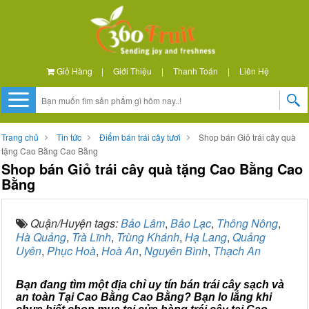
Giỏ Hàng
|
Giới Thiệu
|
Thanh Toán
|
Liên Hệ
Trang chủ
Tin tức
Điểm bán trái cây tươi
Shop bán Giỏ trái cây quà
tặng Cao Bằng Cao Bằng
Shop bán Giỏ trái cây quà tặng Cao Bằng Cao
Bằng
Quận/Huyện tags:
Bảo Lâm
,
Bảo Lạc
,
Thông Nông
,
Hà Quảng
,
Trà Lĩnh
,
Trùng Khánh
,
Hạ Lang
,
Quảng
Uyên
,
Phục Hoà
,
Hoà An
,
Nguyên Bình
,
Thạch An
Bạn đang tìm một địa chỉ uy tín bán trái cây sạch và
an toàn Tại Cao Bằng Cao Bằng? Bạn lo lắng khi