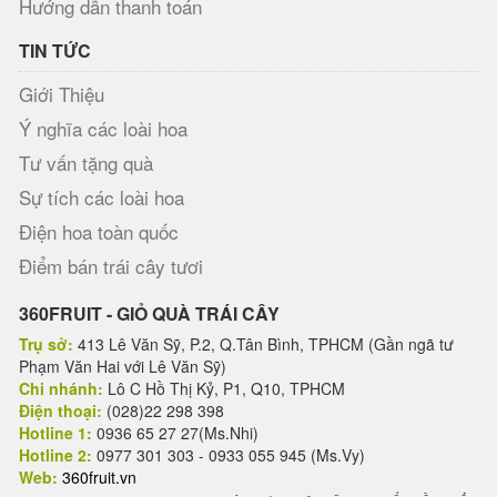
Hướng dẫn thanh toán
TIN TỨC
Giới Thiệu
Ý nghĩa các loài hoa
Tư vấn tặng quà
Sự tích các loài hoa
Điện hoa toàn quốc
Điểm bán trái cây tươi
360FRUIT - GIỎ QUÀ TRÁI CÂY
Trụ sở:
413 Lê Văn Sỹ, P.2, Q.Tân Bình, TPHCM (Gần ngã tư
Phạm Văn Hai với Lê Văn Sỹ)
Chi nhánh:
Lô C Hồ Thị Kỷ, P1, Q10, TPHCM
Điện thoại:
(028)22 298 398
Hotline 1:
0936 65 27 27(Ms.Nhi)
Hotline 2:
0977 301 303 - 0933 055 945 (Ms.Vy)
Web:
360fruit.vn