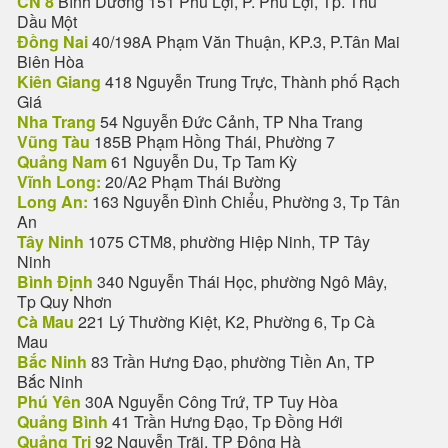
CN 8
Bình Dương 151 Phú Lợi, P. Phú Lợi, Tp. Thủ
Dầu Một
Đồng Nai
40/198A Phạm Văn Thuận, KP.3, P.Tân Mai
Biên Hòa
Kiên Giang
418 Nguyễn Trung Trực, Thành phố Rạch
Giá
Nha Trang
54 Nguyễn Đức Cảnh, TP Nha Trang
Vũng Tàu
185B Phạm Hồng Thái, Phường 7
Quảng Nam
61 Nguyễn Du, Tp Tam Kỳ
Vĩnh Long:
20/A2 Phạm Thái Bường
Long An:
163 Nguyễn Đình Chiểu, Phường 3, Tp Tân
An
Tây Ninh
1075 CTM8, phường Hiệp Ninh, TP Tây
Ninh
Bình Định
340 Nguyễn Thái Học, phường Ngô Mây,
Tp Quy Nhơn
Cà Mau
221 Lý Thường Kiệt, K2, Phường 6, Tp Cà
Mau
Bắc Ninh
83 Trần Hưng Đạo, phường Tiền An, TP
Bắc Ninh
Phú Yên
30A Nguyễn Công Trứ, TP Tuy Hòa
Quảng Bình
41 Trần Hưng Đạo, Tp Đồng Hới
Quảng Trị
92 Nguyễn Trãi, TP Đông Hà