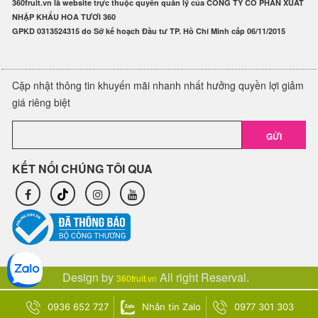
360fruit.vn là website trực thuộc quyền quản lý của CÔNG TY CỔ PHẦN XUẤT
NHẬP KHẨU HOA TƯƠI 360
GPKD 0313524315 do Sở kế hoạch Đầu tư TP. Hồ Chí Minh cấp 06/11/2015
Cập nhật thông tin khuyến mãi nhanh nhất hưởng quyền lợi giảm
giá riêng biệt
GỬI
KẾT NỐI CHÚNG TÔI QUA
Design by
All right Reserval.
360fruit.vn
0936 652 727
Nhắn tin Zalo
0977 301 303