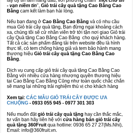
lấy uy tín làm hàng đầu, với phương châm "
một chữ tín
- vạn niềm tin
",
Giỏ trái cây
quà tặng
Cao Bằng Cao
Bằng
cam kết làm bạn hài lòng.
Nếu bạn đang ở
Cao Bằng Cao Bằng
và có nhu cầu
mua Giỏ trái cây quà tặng, Bạn đừng ngại khoảng cách
xa, chúng tôi sẽ cử nhân viên trở tới tận nơi giao Giỏ trái
cây Quà tặng Cao Bằng Cao Bằng cho quý khách hàng.
Tất cả các sản phẩm đăng tải trên website đều là hình
thực tế, có tem chống hàng giả và tem bảo hành mang
thương hiệu
Giỏ trái cây quà tặng Cao Bằng Cao
Bằng
.
Dịch vụ cung cấp giỏ trái cây quà tặng Cao Bằng Cao
Bằng với nhiều cửa hàng nhượng quyền thương hiệu
tại Cao Bằng Cao Bằng Cũng như toàn quốc chắc chắn
sẽ mang lại những trải nghiệm thù vị cho khách hàng
Xem tại:
CÁC MẪU GIỎ TRÁI CÂY ĐƯỢC ƯA
CHUỘNG
- 0933 055 945 - 0977 301 303
Nếu muốn đặt
giỏ trái cây quà tặng
hay cần thắc mắc,
tư vấn bạn hãy liên hệ với
cửa hàng bán
giỏ trái cây
quà tặng
360Fruit
qua hotline: 0936 65 27 27(Ms.Nhi),
Email: info@360fruit.vn.