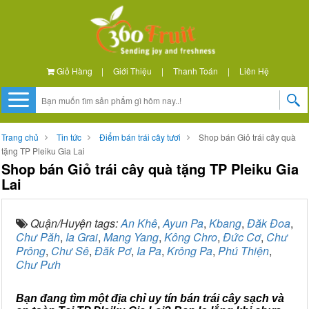
Giỏ Hàng
|
Giới Thiệu
|
Thanh Toán
|
Liên Hệ
Trang chủ
Tin tức
Điểm bán trái cây tươi
Shop bán Giỏ trái cây quà
tặng TP Pleiku Gia Lai
Shop bán Giỏ trái cây quà tặng TP Pleiku Gia
Lai
Quận/Huyện tags:
An Khê
,
Ayun Pa
,
Kbang
,
Đăk Đoa
,
Chư Păh
,
Ia Grai
,
Mang Yang
,
Kông Chro
,
Đức Cơ
,
Chư
Prông
,
Chư Sê
,
Đăk Pơ
,
Ia Pa
,
Krông Pa
,
Phú Thiện
,
Chư Pưh
Bạn đang tìm một địa chỉ uy tín bán trái cây sạch và