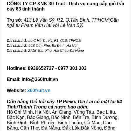
CÔNG TY CP XNK 30 Truit - Dịch vụ cung cấp giỏ trái
cây 63 tỉnh thành
Trụ sở:
413 Lê Văn Sỹ, P.2, Q.Tân Bình, TPHCM(Gần
ngã tư Phạm Văn Hai với Lê Văn Sỹ)
Chi nhánh 1:
Lô C Hồ Thị Kỷ, P1, Q10, TPHCM
Chi nhánh 2:
56B Trần Phú, Ba Đình, Hà Nội
Chi nhánh 3
: 271B Trần Phú, Hải Châu Đà Nẵng
Hotlines: 0936652727 - 0977 301 303
Email: info@360fruit.vn
Website:
360fruit.vn
Cửa hàng Giỏ trái cây TP Pleiku Gia Lai có mặt tại 64
Tỉnh/Thành Trong cả nước bao gồm:
Hồ Chí Minh, Hà Nội, An Giang, Vũng Tàu, Bạc Liêu,
Bắc Kạn, Bắc Giang, Bắc Ninh, Bến Tre, Bình Dương,
Bình Định, Bình Phước, Bình Thuận, Cà Mau, Cao
Bằng, Cần Thơ, Đà Nẵng, Đắk Lắk,Đắk Nông, Đồng