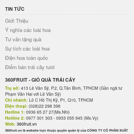
TIN TỨC
Giới Thiệu
Ý nghĩa các loài hoa
Tư vấn tặng quà
Sự tích các loài hoa
Điện hoa toàn quốc
Điểm bán trái cây tươi
360FRUIT - GIỎ QUÀ TRÁI CÂY
Trụ sở:
413 Lê Văn Sỹ, P.2, Q.Tân Bình, TPHCM (Gần ngã tư
Phạm Văn Hai với Lê Văn Sỹ)
Chi nhánh:
Lô C Hồ Thị Kỷ, P1, Q10, TPHCM
Điện thoại:
(028)22 298 398
Hotline 1:
0936 65 27 27(Ms.Nhi)
Hotline 2:
0977 301 303 - 0933 055 945 (Ms.Vy)
Web:
360fruit.vn
360fruit.vn là website trực thuộc quyền quản lý của CÔNG TY CỔ PHẦN XUẤT