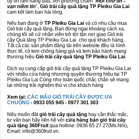
uy tín làm hàng đầu, với phương châm "
một chữ tín -
vạn niềm tin
",
Giỏ trái cây
quà tặng
TP Pleiku Gia Lai
cam kết làm bạn hài lòng.
Nếu bạn đang ở
TP Pleiku Gia Lai
và có nhu cầu mua
Giỏ trái cây quà tặng, Bạn đừng ngại khoảng cách xa,
chúng tôi sẽ cử nhân viên trở tới tận nơi giao Giỏ trái
cây Quà tặng TP Pleiku Gia Lai cho quý khách hàng.
Tất cả các sản phẩm đăng tải trên website đều là hình
thực tế, có tem chống hàng giả và tem bảo hành mang
thương hiệu
Giỏ trái cây quà tặng TP Pleiku Gia Lai
.
Dịch vụ cung cấp giỏ trái cây quà tặng TP Pleiku Gia Lai
với nhiều cửa hàng nhượng quyền thương hiệu tại TP
Pleiku Gia Lai Cũng như toàn quốc chắc chắn sẽ mang
lại những trải nghiệm thù vị cho khách hàng
Xem tại:
CÁC MẪU GIỎ TRÁI CÂY ĐƯỢC ƯA
CHUỘNG
- 0933 055 945 - 0977 301 303
Nếu muốn đặt
giỏ trái cây quà tặng
hay cần thắc mắc,
tư vấn bạn hãy liên hệ với
cửa hàng bán
giỏ trái cây
quà tặng
360Fruit
qua hotline: 0936 65 27 27(Ms.Nhi),
Email: info@360fruit.vn.