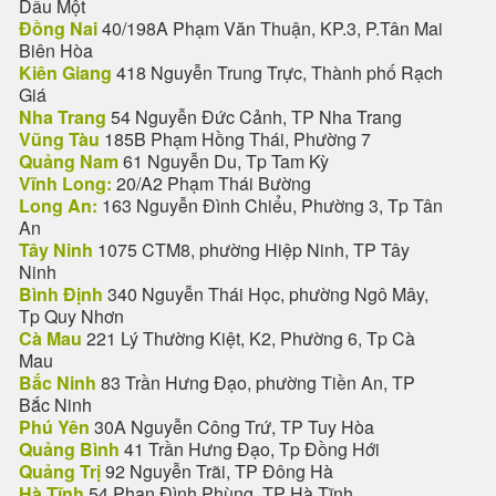
Dầu Một
Đồng Nai
40/198A Phạm Văn Thuận, KP.3, P.Tân Mai
Biên Hòa
Kiên Giang
418 Nguyễn Trung Trực, Thành phố Rạch
Giá
Nha Trang
54 Nguyễn Đức Cảnh, TP Nha Trang
Vũng Tàu
185B Phạm Hồng Thái, Phường 7
Quảng Nam
61 Nguyễn Du, Tp Tam Kỳ
Vĩnh Long:
20/A2 Phạm Thái Bường
Long An:
163 Nguyễn Đình Chiểu, Phường 3, Tp Tân
An
Tây Ninh
1075 CTM8, phường Hiệp Ninh, TP Tây
Ninh
Bình Định
340 Nguyễn Thái Học, phường Ngô Mây,
Tp Quy Nhơn
Cà Mau
221 Lý Thường Kiệt, K2, Phường 6, Tp Cà
Mau
Bắc Ninh
83 Trần Hưng Đạo, phường Tiền An, TP
Bắc Ninh
Phú Yên
30A Nguyễn Công Trứ, TP Tuy Hòa
Quảng Bình
41 Trần Hưng Đạo, Tp Đồng Hới
Quảng Trị
92 Nguyễn Trãi, TP Đông Hà
Hà Tĩnh
54 Phan Đình Phùng, TP Hà Tĩnh