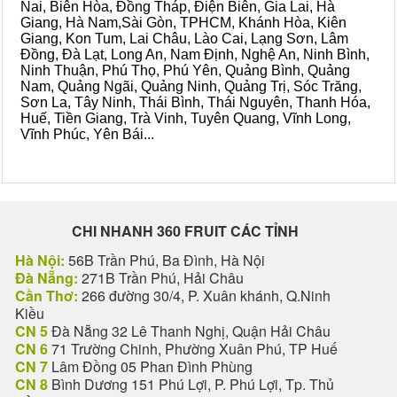
Nai, Biên Hòa, Đồng Tháp, Điện Biên, Gia Lai, Hà
Giang, Hà Nam,Sài Gòn, TPHCM, Khánh Hòa, Kiên
Giang, Kon Tum, Lai Châu, Lào Cai, Lạng Sơn, Lâm
Đồng, Đà Lạt, Long An, Nam Định, Nghệ An, Ninh Bình,
Ninh Thuận, Phú Thọ, Phú Yên, Quảng Bình, Quảng
Nam, Quảng Ngãi, Quảng Ninh, Quảng Trị, Sóc Trăng,
Sơn La, Tây Ninh, Thái Bình, Thái Nguyên, Thanh Hóa,
Huế, Tiền Giang, Trà Vinh, Tuyên Quang, Vĩnh Long,
Vĩnh Phúc, Yên Bái...
CHI NHANH 360 FRUIT CÁC TỈNH
Hà Nội:
56B Trần Phú, Ba Đình, Hà Nội
Đà Nẵng:
271B Trần Phú, Hải Châu
Cần Thơ:
266 đường 30/4, P. Xuân khánh, Q.Ninh
Kiều
CN 5
Đà Nẵng 32 Lê Thanh Nghị, Quận Hải Châu
CN 6
71 Trường Chinh, Phường Xuân Phú, TP Huế
CN 7
Lâm Đồng 05 Phan Đình Phùng
CN 8
Bình Dương 151 Phú Lợi, P. Phú Lợi, Tp. Thủ