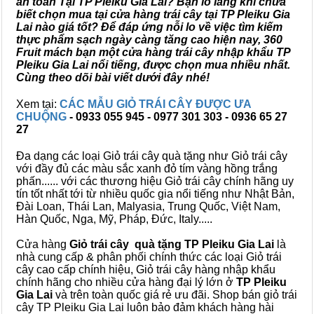
an toàn Tại TP Pleiku Gia Lai? Bạn lo lắng khi chưa
biết chọn mua tại cửa hàng trái cây tại TP Pleiku Gia
Lai nào giá tốt? Để đáp ứng nỗi lo về việc tìm kiếm
thực phẩm sạch ngày càng tăng cao hiện nay, 360
Fruit mách bạn một cửa hàng trái cây nhập khẩu TP
Pleiku Gia Lai nổi tiếng, được chọn mua nhiều nhất.
Cùng theo dõi bài viết dưới đây nhé!
Xem tại:
CÁC MẪU GIỎ TRÁI CÂY ĐƯỢC ƯA
CHUỘNG
- 0933 055 945 - 0977 301 303 - 0936 65 27
27
Đa dạng các loại Giỏ trái cây quà tặng như Giỏ trái cây
với đầy đủ các màu sắc xanh đỏ tím vàng hồng trắng
phấn...... với các thương hiệu Giỏ trái cây chính hãng uy
tín tốt nhất tới từ nhiều quốc gia nổi tiếng như Nhật Bản,
Đài Loan, Thái Lan, Malyasia, Trung Quốc, Việt Nam,
Hàn Quốc, Nga, Mỹ, Pháp, Đức, Italy.....
Cửa hàng
Giỏ trái cây quà tặng TP Pleiku Gia Lai
là
nhà cung cấp & phân phối chính thức các loại Giỏ trái
cây cao cấp chính hiệu, Giỏ trái cây hàng nhập khẩu
chính hãng cho nhiều cửa hàng đại lý lớn ở
TP Pleiku
Gia Lai
và trên toàn quốc giá rẻ ưu đãi. Shop bán giỏ trái
cây TP Pleiku Gia Lai luôn bảo đảm khách hàng hài