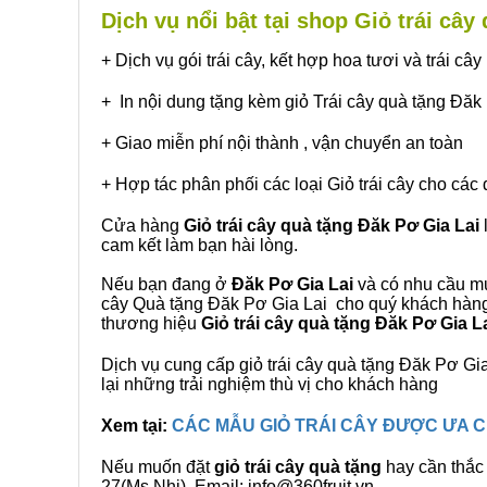
Dịch vụ nổi bật tại shop Giỏ trái cây
+ Dịch vụ gói trái cây, kết hợp hoa tươi và trái c
+ In nội dung tặng kèm giỏ Trái cây quà tặng Đăk
+ Giao miễn phí nội thành , vận chuyển an toàn
+ Hợp tác phân phối các loại Giỏ trái cây cho các 
Cửa hàng
Giỏ trái cây quà tặng Đăk Pơ Gia Lai
cam kết làm bạn hài lòng.
Nếu bạn đang ở
Đăk Pơ Gia Lai
và có nhu cầu mua
cây Quà tặng Đăk Pơ Gia Lai cho quý khách hàng.
thương hiệu
Giỏ trái cây quà tặng Đăk Pơ Gia L
Dịch vụ cung cấp giỏ trái cây quà tặng Đăk Pơ 
lại những trải nghiệm thù vị cho khách hàng
Xem tại:
CÁC MẪU GIỎ TRÁI CÂY ĐƯỢC ƯA
Nếu muốn đặt
giỏ trái cây quà tặng
hay cần thắc 
27(Ms.Nhi), Email: info@360fruit.vn.