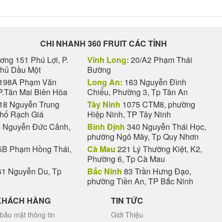
CHI NHANH 360 FRUIT CÁC TỈNH
ng 151 Phú Lợi, P.
Vĩnh Long:
20/A2 Phạm Thái
Thủ Dầu Một
Bường
198A Phạm Văn
Long An:
163 Nguyễn Đình
P.Tân Mai Biên Hòa
Chiểu, Phường 3, Tp Tân An
18 Nguyễn Trung
Tây Ninh
1075 CTM8, phường
phố Rạch Giá
Hiệp Ninh, TP Tây Ninh
 Nguyễn Đức Cảnh,
Bình Định
340 Nguyễn Thái Học,
phường Ngô Mây, Tp Quy Nhơn
B Phạm Hồng Thái,
Cà Mau
221 Lý Thường Kiệt, K2,
Phường 6, Tp Cà Mau
1 Nguyễn Du, Tp
Bắc Ninh
83 Trần Hưng Đạo,
phường Tiền An, TP Bắc Ninh
KHÁCH HÀNG
TIN TỨC
bảo mật thông tin
Giới Thiệu