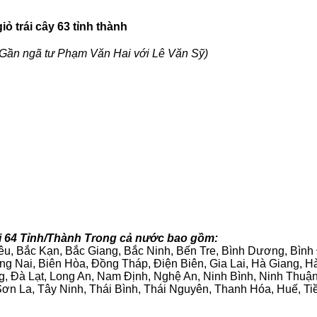
ỏ trái cây 63 tỉnh thành
Gần ngã tư Phạm Văn Hai với Lê Văn Sỹ)
tại 64 Tỉnh/Thành Trong cả nước bao gồm:
iêu, Bắc Kạn, Bắc Giang, Bắc Ninh, Bến Tre, Bình Dương, Bìn
g Nai, Biên Hòa, Đồng Tháp, Điện Biên, Gia Lai, Hà Giang,
g, Đà Lạt, Long An, Nam Định, Nghệ An, Ninh Bình, Ninh Thuậ
ơn La, Tây Ninh, Thái Bình, Thái Nguyên, Thanh Hóa, Huế, Ti