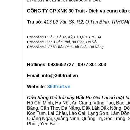
CÔNG TY CP XNK 30 Truit - Dịch vụ cung cấp gi
Trụ sở:
413 Lê Văn Sỹ, P.2, Q.Tân Bình, TPHCM(
Chi nhánh 1:
Lô C Hồ Thị Kỷ, P1, Q10, TPHCM
Chi nhánh 2:
56B Trần Phú, Ba Đình, Hà Nội
Chi nhánh 3
: 271B Trần Phú, Hải Châu Đà Nẵng
Hotlines: 0936652727 - 0977 301 303
Email: info@360fruit.vn
Website:
360fruit.vn
Cửa hàng Giỏ trái cây Đăk Pơ Gia Lai có mặt 
Hồ Chí Minh, Hà Nội, An Giang, Vũng Tàu, Bạc L
Bằng, Cần Thơ, Đà Nẵng, Đắk Lắk,Đắk Nông, Đồn
Kon Tum, Lai Châu, Lào Cai, Lạng Sơn, Lâm Đồn
Quảng Ngãi, Quảng Ninh, Quảng Trị, Sóc Trăng, S
Phúc, Yên Bái...