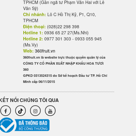
TPHCM (Gần ngã tư Phạm Văn Hai với Lê
Văn Sỹ)
Chi nhánh:
Lô C Hồ Thị Kỷ, P1, Q10,
TPHCM
Điện thoại:
(028)22 298 398
Hotline 1:
0936 65 27 27(Ms.Nhi)
Hotline 2:
0977 301 303 - 0933 055 945
(Ms.Vy)
Web:
360fruit.vn
360fruit.vn là website trực thuộc quyền quản lý của
CÔNG TY CỔ PHẦN XUẤT NHẬP KHẨU HOA TƯƠI
360
GPKD 0313524315 do Sở kế hoạch Đầu tư TP. Hồ Chí
Minh cấp 06/11/2015
KẾT NỐI CHÚNG TÔI QUA