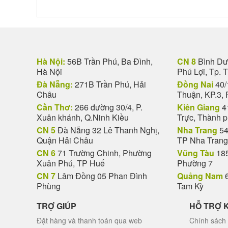
Hà Nội:
56B Trần Phú, Ba Đình,
CN 8
Bình Dươ
Hà Nội
Phú Lợi, Tp. 
Đà Nẵng:
271B Trần Phú, Hải
Đồng Nai
40/
Châu
Thuận, KP.3, 
Cần Thơ:
266 đường 30/4, P.
Kiên Giang
4
Xuân khánh, Q.Ninh Kiều
Trực, Thành 
CN 5
Đà Nẵng 32 Lê Thanh Nghị,
Nha Trang
54
Quận Hải Châu
TP Nha Trang
CN 6
71 Trường Chinh, Phường
Vũng Tàu
185
Xuân Phú, TP Huế
Phường 7
CN 7
Lâm Đồng 05 Phan Đình
Quảng Nam
6
Phùng
Tam Kỳ
TRỢ GIÚP
HỖ TRỢ 
Đặt hàng và thanh toán qua web
Chính sách 