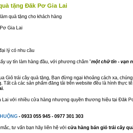
 quà tặng Đăk Pơ Gia Lai
ây làm quà tặng cho khách hàng
 Pơ Gia Lai
đại lý có nhu cầu
lấy uy tín làm hàng đầu, với phương châm "
một chữ tín - vạn n
 Giỏ trái cây quà tặng, Bạn đừng ngại khoảng cách xa, chúng tô
 Tất cả các sản phẩm đăng tải trên website đều là hình thực t
ai
.
Gia Lai với nhiều cửa hàng nhượng quyền thương hiệu tại Đăk 
 CHUỘNG
- 0933 055 945 - 0977 301 303
mắc, tư vấn bạn hãy liên hệ với
cửa hàng bán
giỏ trái cây qu