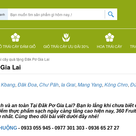
anh
Ỏ TRÁI CÂY ĐÁM GIỖ
GIỎ TRÁI CÂY ƯU ĐÃI 30%
HOA TRÁI CÂY
TRÁ
i cây quà tặng Đăk Pơ Gia Lai
Gia Lai
,
Kbang
,
Đăk Đoa
,
Chư Păh
,
Ia Grai
,
Mang Yang
,
Kông Chro
,
Đứ
ch và an toàn Tại Đăk Pơ Gia Lai? Bạn lo lắng khi chưa biết
m kiếm thực phẩm sạch ngày càng tăng cao hiện nay, 360 Fru
 nhất. Cùng theo dõi bài viết dưới đây nhé!
CHUỘNG
- 0933 055 945 - 0977 301 303 - 0936 65 27 27