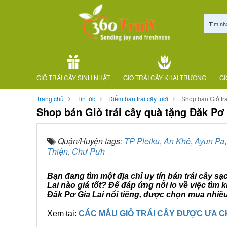
Tìm nh
GIỎ TRÁI CÂY SINH NHẬT
GIỎ TRÁI CÂY KHAI TRƯƠNG
GI
Trang chủ
Tin tức
Điểm bán trái cây tươi
Shop bán Giỏ trá
Shop bán Giỏ trái cây quà tặng Đăk Pơ 
Quận/Huyện tags:
TP Pleiku
,
An Khê
,
Ayun Pa
Thiện
,
Chư Pưh
Bạn đang tìm một địa chỉ uy tín bán trái cây sạ
Lai nào giá tốt? Để đáp ứng nỗi lo về việc tì
Đăk Pơ Gia Lai nổi tiếng, được chọn mua nhiều
Xem tại:
CÁC MẪU GIỎ TRÁI CÂY ĐƯỢC ƯA 