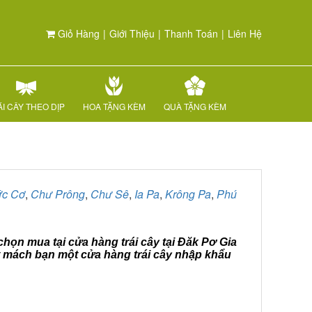
Giỏ Hàng
|
Giới Thiệu
|
Thanh Toán
|
Liên Hệ
I CÂY THEO DỊP
HOA TẶNG KÈM
QUÀ TẶNG KÈM
c Cơ
,
Chư Prông
,
Chư Sê
,
Ia Pa
,
Krông Pa
,
Phú
 chọn mua tại cửa hàng trái cây tại Đăk Pơ Gia
it mách bạn một cửa hàng trái cây nhập khẩu