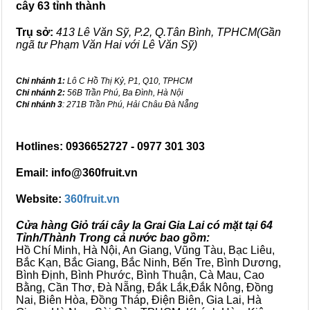
cây 63 tỉnh thành
Trụ sở:
413 Lê Văn Sỹ, P.2, Q.Tân Bình, TPHCM(Gần
ngã tư Phạm Văn Hai với Lê Văn Sỹ)
Chi nhánh 1:
Lô C Hồ Thị Kỷ, P1, Q10, TPHCM
Chi nhánh 2:
56B Trần Phú, Ba Đình, Hà Nội
Chi nhánh 3
: 271B Trần Phú, Hải Châu Đà Nẵng
Hotlines: 0936652727 - 0977 301 303
Email: info@360fruit.vn
Website:
360fruit.vn
Cửa hàng Giỏ trái cây Ia Grai Gia Lai có mặt tại 64
Tỉnh/Thành Trong cả nước bao gồm:
Hồ Chí Minh, Hà Nội, An Giang, Vũng Tàu, Bạc Liêu,
Bắc Kạn, Bắc Giang, Bắc Ninh, Bến Tre, Bình Dương,
Bình Định, Bình Phước, Bình Thuận, Cà Mau, Cao
Bằng, Cần Thơ, Đà Nẵng, Đắk Lắk,Đắk Nông, Đồng
Nai, Biên Hòa, Đồng Tháp, Điện Biên, Gia Lai, Hà