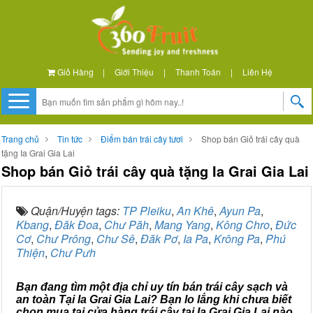
Giỏ Hàng
|
Giới Thiệu
|
Thanh Toán
|
Liên Hệ
Trang chủ
Tin tức
Điểm bán trái cây tươi
Shop bán Giỏ trái cây quà
tặng Ia Grai Gia Lai
Shop bán Giỏ trái cây quà tặng Ia Grai Gia Lai
Quận/Huyện tags:
TP Pleiku
,
An Khê
,
Ayun Pa
,
Kbang
,
Đăk Đoa
,
Chư Păh
,
Mang Yang
,
Kông Chro
,
Đức
Cơ
,
Chư Prông
,
Chư Sê
,
Đăk Pơ
,
Ia Pa
,
Krông Pa
,
Phú
Thiện
,
Chư Pưh
Bạn đang tìm một địa chỉ uy tín bán trái cây sạch và
an toàn Tại Ia Grai Gia Lai? Bạn lo lắng khi chưa biết
chọn mua tại cửa hàng trái cây tại Ia Grai Gia Lai nào