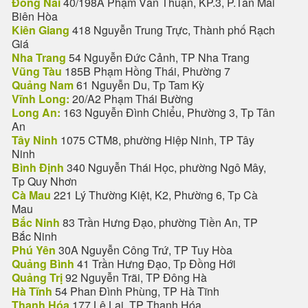
Đồng Nai
40/198A Phạm Văn Thuận, KP.3, P.Tân Mai
Biên Hòa
Kiên Giang
418 Nguyễn Trung Trực, Thành phố Rạch
Giá
Nha Trang
54 Nguyễn Đức Cảnh, TP Nha Trang
Vũng Tàu
185B Phạm Hồng Thái, Phường 7
Quảng Nam
61 Nguyễn Du, Tp Tam Kỳ
Vĩnh Long:
20/A2 Phạm Thái Bường
Long An:
163 Nguyễn Đình Chiểu, Phường 3, Tp Tân
An
Tây Ninh
1075 CTM8, phường Hiệp Ninh, TP Tây
Ninh
Bình Định
340 Nguyễn Thái Học, phường Ngô Mây,
Tp Quy Nhơn
Cà Mau
221 Lý Thường Kiệt, K2, Phường 6, Tp Cà
Mau
Bắc Ninh
83 Trần Hưng Đạo, phường Tiền An, TP
Bắc Ninh
Phú Yên
30A Nguyễn Công Trứ, TP Tuy Hòa
Quảng Bình
41 Trần Hưng Đạo, Tp Đồng Hới
Quảng Trị
92 Nguyễn Trãi, TP Đông Hà
Hà Tĩnh
54 Phan Đình Phùng, TP Hà Tĩnh
Thanh Hóa
177 Lê Lai, TP Thanh Hóa