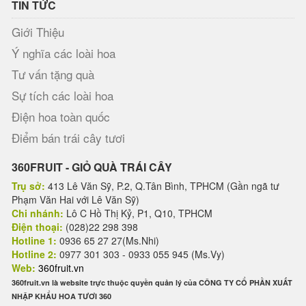
TIN TỨC
Giới Thiệu
Ý nghĩa các loài hoa
Tư vấn tặng quà
Sự tích các loài hoa
Điện hoa toàn quốc
Điểm bán trái cây tươi
360FRUIT - GIỎ QUÀ TRÁI CÂY
Trụ sở:
413 Lê Văn Sỹ, P.2, Q.Tân Bình, TPHCM (Gần ngã tư
Phạm Văn Hai với Lê Văn Sỹ)
Chi nhánh:
Lô C Hồ Thị Kỷ, P1, Q10, TPHCM
Điện thoại:
(028)22 298 398
Hotline 1:
0936 65 27 27(Ms.Nhi)
Hotline 2:
0977 301 303 - 0933 055 945 (Ms.Vy)
Web:
360fruit.vn
360fruit.vn là website trực thuộc quyền quản lý của CÔNG TY CỔ PHẦN XUẤT
NHẬP KHẨU HOA TƯƠI 360