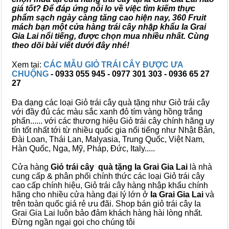
giá tốt? Để đáp ứng nỗi lo về việc tìm kiếm thực
phẩm sạch ngày càng tăng cao hiện nay, 360 Fruit
mách bạn một cửa hàng trái cây nhập khẩu Ia Grai
Gia Lai nổi tiếng, được chọn mua nhiều nhất. Cùng
theo dõi bài viết dưới đây nhé!
Xem tại:
CÁC MẪU GIỎ TRÁI CÂY ĐƯỢC ƯA
CHUỘNG
- 0933 055 945 - 0977 301 303 - 0936 65 27
27
Đa dạng các loại Giỏ trái cây quà tặng như Giỏ trái cây
với đầy đủ các màu sắc xanh đỏ tím vàng hồng trắng
phấn...... với các thương hiệu Giỏ trái cây chính hãng uy
tín tốt nhất tới từ nhiều quốc gia nổi tiếng như Nhật Bản,
Đài Loan, Thái Lan, Malyasia, Trung Quốc, Việt Nam,
Hàn Quốc, Nga, Mỹ, Pháp, Đức, Italy.....
Cửa hàng
Giỏ trái cây quà tặng Ia Grai Gia Lai
là nhà
cung cấp & phân phối chính thức các loại Giỏ trái cây
cao cấp chính hiệu, Giỏ trái cây hàng nhập khẩu chính
hãng cho nhiều cửa hàng đại lý lớn ở
Ia Grai Gia Lai
và
trên toàn quốc giá rẻ ưu đãi. Shop bán giỏ trái cây Ia
Grai Gia Lai luôn bảo đảm khách hàng hài lòng nhất.
Đừng ngần ngại gọi cho chúng tôi