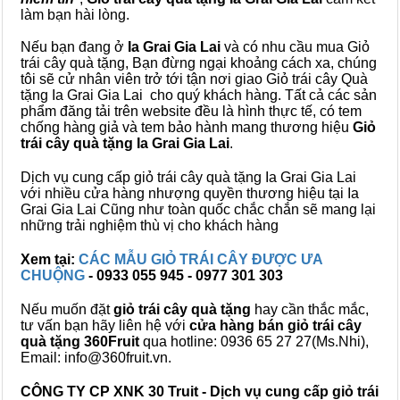
làm bạn hài lòng.
Nếu bạn đang ở
Ia Grai Gia Lai
và có nhu cầu mua Giỏ
trái cây quà tặng, Bạn đừng ngại khoảng cách xa, chúng
tôi sẽ cử nhân viên trở tới tận nơi giao Giỏ trái cây Quà
tặng Ia Grai Gia Lai cho quý khách hàng. Tất cả các sản
phẩm đăng tải trên website đều là hình thực tế, có tem
chống hàng giả và tem bảo hành mang thương hiệu
Giỏ
trái cây quà tặng Ia Grai Gia Lai
.
Dịch vụ cung cấp giỏ trái cây quà tặng Ia Grai Gia Lai
với nhiều cửa hàng nhượng quyền thương hiệu tại Ia
Grai Gia Lai Cũng như toàn quốc chắc chắn sẽ mang lại
những trải nghiệm thù vị cho khách hàng
Xem tại:
CÁC MẪU GIỎ TRÁI CÂY ĐƯỢC ƯA
CHUỘNG
- 0933 055 945 - 0977 301 303
Nếu muốn đặt
giỏ trái cây quà tặng
hay cần thắc mắc,
tư vấn bạn hãy liên hệ với
cửa hàng bán
giỏ trái cây
quà tặng
360Fruit
qua hotline: 0936 65 27 27(Ms.Nhi),
Email: info@360fruit.vn.
CÔNG TY CP XNK 30 Truit - Dịch vụ cung cấp giỏ trái