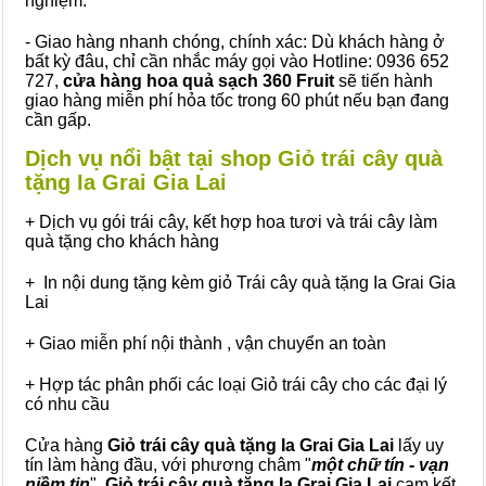
nghiệm.
- Giao hàng nhanh chóng, chính xác: Dù khách hàng ở
bất kỳ đâu, chỉ cần nhắc máy gọi vào Hotline: 0936 652
727,
cửa hàng hoa quả sạch 360 Fruit
sẽ tiến hành
giao hàng miễn phí hỏa tốc trong 60 phút nếu bạn đang
cần gấp.
Dịch vụ nổi bật tại shop Giỏ trái cây quà
tặng Ia Grai Gia Lai
+ Dịch vụ gói trái cây, kết hợp hoa tươi và trái cây làm
quà tặng cho khách hàng
+ In nội dung tặng kèm giỏ Trái cây quà tặng Ia Grai Gia
Lai
+ Giao miễn phí nội thành , vận chuyển an toàn
+ Hợp tác phân phối các loại Giỏ trái cây cho các đại lý
có nhu cầu
Cửa hàng
Giỏ trái cây quà tặng Ia Grai Gia Lai
lấy uy
tín làm hàng đầu, với phương châm "
một chữ tín - vạn
niềm tin
",
Giỏ trái cây
quà tặng
Ia Grai Gia Lai
cam kết