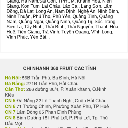
Giang, Hà Nam,Sài Gòn, TPHCM, Khánh Hòa, Kiên
Giang, Kon Tum, Lai Châu, Lào Cai, Lạng Sơn, Lâm
Đồng, Đà Lạt, Long An, Nam Định, Nghệ An, Ninh Bình,
Ninh Thuận, Phú Thọ, Phú Yên, Quảng Bình, Quảng
Nam, Quảng Ngãi, Quảng Ninh, Quảng Trị, Sóc Trăng,
Sơn La, Tây Ninh, Thái Bình, Thái Nguyên, Thanh Hóa,
Huế, Tiền Giang, Trà Vinh, Tuyên Quang, Vĩnh Long,
Vĩnh Phúc, Yên Bái...
CHI NHANH 360 FRUIT CÁC TỈNH
Hà Nội:
56B Trần Phú, Ba Đình, Hà Nội
Đà Nẵng:
271B Trần Phú, Hải Châu
Cần Thơ:
266 đường 30/4, P. Xuân khánh, Q.Ninh
Kiều
CN 5
Đà Nẵng 32 Lê Thanh Nghị, Quận Hải Châu
CN 6
71 Trường Chinh, Phường Xuân Phú, TP Huế
CN 7
Lâm Đồng 05 Phan Đình Phùng
CN 8
Bình Dương 151 Phú Lợi, P. Phú Lợi, Tp. Thủ
Dầu Một