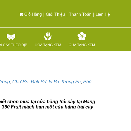
Giỏ Hàng
|
Giới Thiệu
|
Thanh Toán
|
Liên Hệ
I CÂY THEO DỊP
HOA TẶNG KÈM
QUÀ TẶNG KÈM
rông
,
Chư Sê
,
Đăk Pơ
,
Ia Pa
,
Krông Pa
,
Phú
biết chọn mua tại cửa hàng trái cây tại Mang
, 360 Fruit mách bạn một cửa hàng trái cây