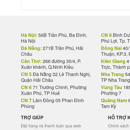
Hà Nội:
56B Trần Phú, Ba Đình,
CN 8
Bình Dươ
Hà Nội
Phú Lợi, Tp. 
Đà Nẵng:
271B Trần Phú, Hải
Đồng Nai
40/
Châu
Thuận, KP.3, 
Cần Thơ:
266 đường 30/4, P.
Kiên Giang
4
Xuân khánh, Q.Ninh Kiều
Trực, Thành 
CN 5
Đà Nẵng 32 Lê Thanh Nghị,
Nha Trang
54
Quận Hải Châu
TP Nha Trang
CN 6
71 Trường Chinh, Phường
Vũng Tàu
185
Xuân Phú, TP Huế
Phường 7
CN 7
Lâm Đồng 05 Phan Đình
Quảng Nam
6
Phùng
Tam Kỳ
TRỢ GIÚP
HỖ TRỢ 
Đặt hàng và thanh toán qua web
Chính sách 