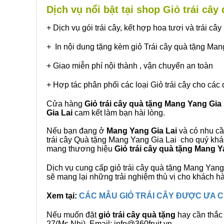
Dịch vụ nổi bật tại shop Giỏ trái câ
+ Dịch vụ gói trái cây, kết hợp hoa tươi và trái c
+ In nội dung tặng kèm giỏ Trái cây quà tặng Man
+ Giao miễn phí nội thành , vận chuyển an toàn
+ Hợp tác phân phối các loại Giỏ trái cây cho các 
Cửa hàng
Giỏ trái cây quà tặng Mang Yang Gia 
Gia Lai
cam kết làm bạn hài lòng.
Nếu bạn đang ở
Mang Yang Gia Lai
và có nhu cầu
trái cây Quà tặng Mang Yang Gia Lai cho quý khác
mang thương hiệu
Giỏ trái cây quà tặng Mang Y
Dịch vụ cung cấp giỏ trái cây quà tặng Mang Ya
sẽ mang lại những trải nghiệm thù vị cho khách h
Xem tại:
CÁC MẪU GIỎ TRÁI CÂY ĐƯỢC ƯA
Nếu muốn đặt
giỏ trái cây quà tặng
hay cần thắc 
27(Ms.Nhi), Email: info@360fruit.vn.