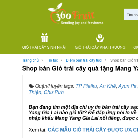
Tìm nh
GIỎ TRÁI CÂY SINH NHẬT
GIỎ TRÁI CÂY KHAI TRƯƠNG
GI
Trang chủ
Tin tức
Điểm bán trái cây tươi
Shop bán Giỏ tr
Shop bán Giỏ trái cây quà tặng Mang Y
Quận/Huyện tags:
TP Pleiku
,
An Khê
,
Ayun Pa
Thiện
,
Chư Pưh
Bạn đang tìm một địa chỉ uy tín bán trái cây s
Yang Gia Lai nào giá tốt? Để đáp ứng nỗi lo v
nhập khẩu Mang Yang Gia Lai nổi tiếng, được c
Xem tại:
CÁC MẪU GIỎ TRÁI CÂY ĐƯỢC ƯA 