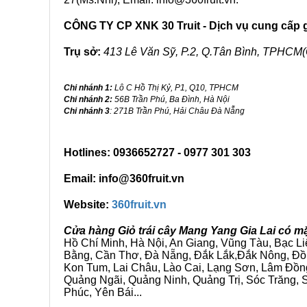
CÔNG TY CP XNK 30 Truit - Dịch vụ cung cấp gi
Trụ sở:
413 Lê Văn Sỹ, P.2, Q.Tân Bình, TPHCM(
Chi nhánh 1:
Lô C Hồ Thị Kỷ, P1, Q10, TPHCM
Chi nhánh 2:
56B Trần Phú, Ba Đình, Hà Nội
Chi nhánh 3
: 271B Trần Phú, Hải Châu Đà Nẵng
Hotlines: 0936652727 - 0977 301 303
Email: info@360fruit.vn
Website:
360fruit.vn
Cửa hàng Giỏ trái cây Mang Yang Gia Lai có m
Hồ Chí Minh, Hà Nội, An Giang, Vũng Tàu, Bạc L
Bằng, Cần Thơ, Đà Nẵng, Đắk Lắk,Đắk Nông, Đồn
Kon Tum, Lai Châu, Lào Cai, Lạng Sơn, Lâm Đồn
Quảng Ngãi, Quảng Ninh, Quảng Trị, Sóc Trăng, S
Phúc, Yên Bái...