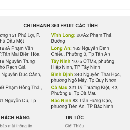
CHI NHANH 360 FRUIT CÁC TỈNH
ng 151 Phú Lợi, P.
Vĩnh Long:
20/A2 Phạm Thái
Thủ Dầu Một
Bường
198A Phạm Văn
Long An:
163 Nguyễn Đình
P.Tân Mai Biên Hòa
Chiểu, Phường 3, Tp Tân An
18 Nguyễn Trung
Tây Ninh
1075 CTM8, phường
phố Rạch Giá
Hiệp Ninh, TP Tây Ninh
 Nguyễn Đức Cảnh,
Bình Định
340 Nguyễn Thái Học,
phường Ngô Mây, Tp Quy Nhơn
B Phạm Hồng Thái,
Cà Mau
221 Lý Thường Kiệt, K2,
Phường 6, Tp Cà Mau
1 Nguyễn Du, Tp
Bắc Ninh
83 Trần Hưng Đạo,
phường Tiền An, TP Bắc Ninh
KHÁCH HÀNG
TIN TỨC
bảo mật thông tin
Giới Thiệu