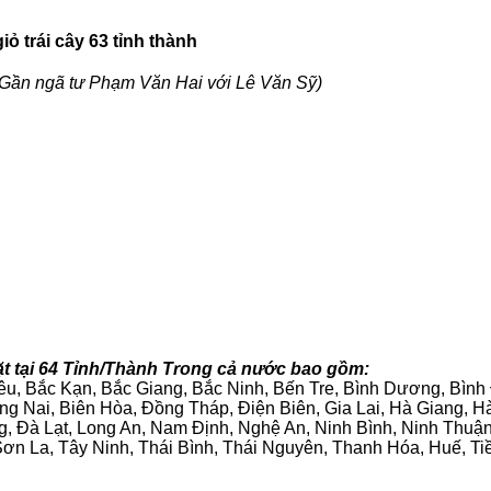
ỏ trái cây 63 tỉnh thành
Gần ngã tư Phạm Văn Hai với Lê Văn Sỹ)
ặt tại 64 Tỉnh/Thành Trong cả nước bao gồm:
iêu, Bắc Kạn, Bắc Giang, Bắc Ninh, Bến Tre, Bình Dương, Bìn
g Nai, Biên Hòa, Đồng Tháp, Điện Biên, Gia Lai, Hà Giang,
g, Đà Lạt, Long An, Nam Định, Nghệ An, Ninh Bình, Ninh Thuậ
ơn La, Tây Ninh, Thái Bình, Thái Nguyên, Thanh Hóa, Huế, Ti