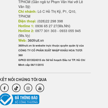
TPHCM (Gần ngã tư Phạm Văn Hai với Lê
Văn Sỹ)
Chi nhánh:
Lô C Hồ Thị Kỷ, P1, Q10,
TPHCM
Điện thoại:
(028)22 298 398
Hotline 1:
0936 65 27 27(Ms.Nhi)
Hotline 2:
0977 301 303 - 0933 055 945
(Ms.Vy)
Web:
360fruit.vn
360fruit.vn là website trực thuộc quyền quản lý của
CÔNG TY CỔ PHẦN XUẤT NHẬP KHẨU HOA TƯƠI
360
GPKD 0313524315 do Sở kế hoạch Đầu tư TP. Hồ Chí
Minh cấp 06/11/2015
KẾT NỐI CHÚNG TÔI QUA