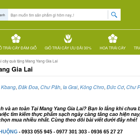
anh
Ỏ TRÁI CÂY ĐÁM GIỖ
GIỎ TRÁI CÂY ƯU ĐÃI 30%
HOA TRÁI CÂY
TRÁ
ái cây quà tặng Mang Yang Gia Lai
ang Gia Lai
,
Kbang
,
Đăk Đoa
,
Chư Păh
,
Ia Grai
,
Kông Chro
,
Đức Cơ
,
Chư P
ạch và an toàn Tại Mang Yang Gia Lai? Bạn lo lắng khi chưa 
ề việc tìm kiếm thực phẩm sạch ngày càng tăng cao hiện nay
họn mua nhiều nhất. Cùng theo dõi bài viết dưới đây nhé!
CHUỘNG
- 0933 055 945 - 0977 301 303 - 0936 65 27 27