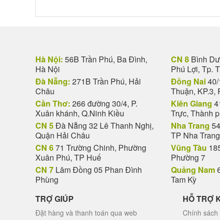
Hà Nội:
56B Trần Phú, Ba Đình,
CN 8
Bình Dươ
Hà Nội
Phú Lợi, Tp. 
Đà Nẵng:
271B Trần Phú, Hải
Đồng Nai
40/
Châu
Thuận, KP.3, 
Cần Thơ:
266 đường 30/4, P.
Kiên Giang
4
Xuân khánh, Q.Ninh Kiều
Trực, Thành 
CN 5
Đà Nẵng 32 Lê Thanh Nghị,
Nha Trang
54
Quận Hải Châu
TP Nha Trang
CN 6
71 Trường Chinh, Phường
Vũng Tàu
185
Xuân Phú, TP Huế
Phường 7
CN 7
Lâm Đồng 05 Phan Đình
Quảng Nam
6
Phùng
Tam Kỳ
TRỢ GIÚP
HỖ TRỢ 
Đặt hàng và thanh toán qua web
Chính sách 