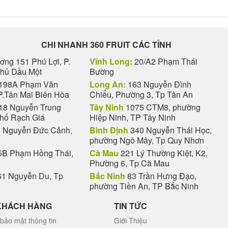
CHI NHANH 360 FRUIT CÁC TỈNH
ng 151 Phú Lợi, P.
Vĩnh Long:
20/A2 Phạm Thái
Thủ Dầu Một
Bường
198A Phạm Văn
Long An:
163 Nguyễn Đình
P.Tân Mai Biên Hòa
Chiểu, Phường 3, Tp Tân An
18 Nguyễn Trung
Tây Ninh
1075 CTM8, phường
phố Rạch Giá
Hiệp Ninh, TP Tây Ninh
 Nguyễn Đức Cảnh,
Bình Định
340 Nguyễn Thái Học,
phường Ngô Mây, Tp Quy Nhơn
B Phạm Hồng Thái,
Cà Mau
221 Lý Thường Kiệt, K2,
Phường 6, Tp Cà Mau
1 Nguyễn Du, Tp
Bắc Ninh
83 Trần Hưng Đạo,
phường Tiền An, TP Bắc Ninh
KHÁCH HÀNG
TIN TỨC
bảo mật thông tin
Giới Thiệu