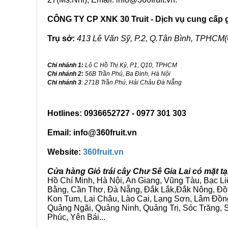
CÔNG TY CP XNK 30 Truit - Dịch vụ cung cấp gi
Trụ sở:
413 Lê Văn Sỹ, P.2, Q.Tân Bình, TPHCM(
Chi nhánh 1:
Lô C Hồ Thị Kỷ, P1, Q10, TPHCM
Chi nhánh 2:
56B Trần Phú, Ba Đình, Hà Nội
Chi nhánh 3
: 271B Trần Phú, Hải Châu Đà Nẵng
Hotlines: 0936652727 - 0977 301 303
Email: info@360fruit.vn
Website:
360fruit.vn
Cửa hàng Giỏ trái cây Chư Sê Gia Lai có mặt 
Hồ Chí Minh, Hà Nội, An Giang, Vũng Tàu, Bạc L
Bằng, Cần Thơ, Đà Nẵng, Đắk Lắk,Đắk Nông, Đồn
Kon Tum, Lai Châu, Lào Cai, Lạng Sơn, Lâm Đồn
Quảng Ngãi, Quảng Ninh, Quảng Trị, Sóc Trăng, S
Phúc, Yên Bái...