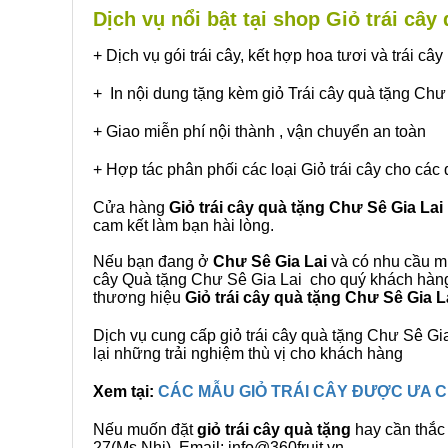
Dịch vụ nổi bật tại shop Giỏ trái cây
+ Dịch vụ gói trái cây, kết hợp hoa tươi và trái c
+ In nội dung tặng kèm giỏ Trái cây quà tặng Chư
+ Giao miễn phí nội thành , vận chuyển an toàn
+ Hợp tác phân phối các loại Giỏ trái cây cho các 
Cửa hàng
Giỏ trái cây quà tặng Chư Sê Gia Lai
cam kết làm bạn hài lòng.
Nếu bạn đang ở
Chư Sê Gia Lai
và có nhu cầu mu
cây Quà tặng Chư Sê Gia Lai cho quý khách hàng.
thương hiệu
Giỏ trái cây quà tặng Chư Sê Gia L
Dịch vụ cung cấp giỏ trái cây quà tặng Chư Sê 
lại những trải nghiệm thù vị cho khách hàng
Xem tại:
CÁC MẪU GIỎ TRÁI CÂY ĐƯỢC ƯA
Nếu muốn đặt
giỏ trái cây quà tặng
hay cần thắc 
27(Ms.Nhi), Email: info@360fruit.vn.