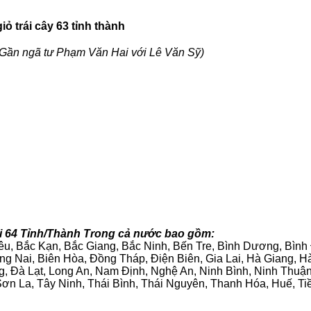
ỏ trái cây 63 tỉnh thành
Gần ngã tư Phạm Văn Hai với Lê Văn Sỹ)
tại 64 Tỉnh/Thành Trong cả nước bao gồm:
iêu, Bắc Kạn, Bắc Giang, Bắc Ninh, Bến Tre, Bình Dương, Bìn
g Nai, Biên Hòa, Đồng Tháp, Điện Biên, Gia Lai, Hà Giang,
g, Đà Lạt, Long An, Nam Định, Nghệ An, Ninh Bình, Ninh Thuậ
ơn La, Tây Ninh, Thái Bình, Thái Nguyên, Thanh Hóa, Huế, Ti