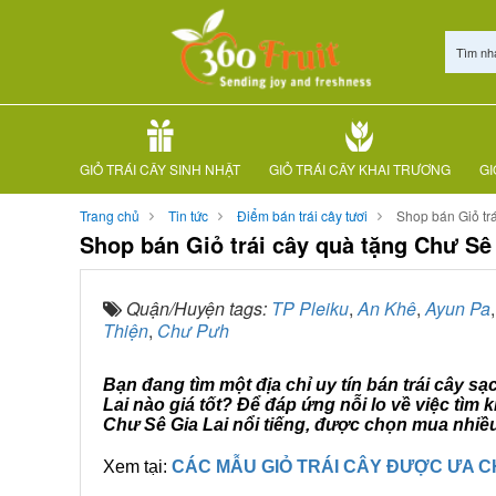
Tìm nh
GIỎ TRÁI CÂY SINH NHẬT
GIỎ TRÁI CÂY KHAI TRƯƠNG
GI
Trang chủ
Tin tức
Điểm bán trái cây tươi
Shop bán Giỏ tr
Shop bán Giỏ trái cây quà tặng Chư Sê
Quận/Huyện tags:
TP Pleiku
,
An Khê
,
Ayun Pa
Thiện
,
Chư Pưh
Bạn đang tìm một địa chỉ uy tín bán trái cây sạ
Lai nào giá tốt? Để đáp ứng nỗi lo về việc tì
Chư Sê Gia Lai nổi tiếng, được chọn mua nhiều
Xem tại:
CÁC MẪU GIỎ TRÁI CÂY ĐƯỢC ƯA 