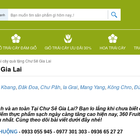
anh
Ỏ TRÁI CÂY ĐÁM GIỖ
GIỎ TRÁI CÂY ƯU ĐÃI 30%
HOA TRÁI CÂY
TRÁ
ái cây quà tặng Chư Sê Gia Lai
 Gia Lai
,
Kbang
,
Đăk Đoa
,
Chư Păh
,
Ia Grai
,
Mang Yang
,
Kông Chro
,
Đứ
ch và an toàn Tại Chư Sê Gia Lai? Bạn lo lắng khi chưa biết
m kiếm thực phẩm sạch ngày càng tăng cao hiện nay, 360 Fru
 nhất. Cùng theo dõi bài viết dưới đây nhé!
CHUỘNG
- 0933 055 945 - 0977 301 303 - 0936 65 27 27