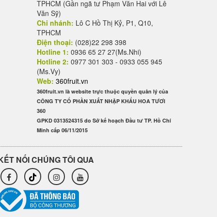
TPHCM (Gần ngã tư Phạm Văn Hai với Lê
Văn Sỹ)
Chi nhánh:
Lô C Hồ Thị Kỷ, P1, Q10,
TPHCM
Điện thoại:
(028)22 298 398
Hotline 1:
0936 65 27 27(Ms.Nhi)
Hotline 2:
0977 301 303 - 0933 055 945
(Ms.Vy)
Web:
360fruit.vn
360fruit.vn là website trực thuộc quyền quản lý của
CÔNG TY CỔ PHẦN XUẤT NHẬP KHẨU HOA TƯƠI
360
GPKD 0313524315 do Sở kế hoạch Đầu tư TP. Hồ Chí
Minh cấp 06/11/2015
KẾT NỐI CHÚNG TÔI QUA