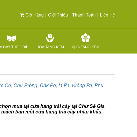
Giỏ Hàng
|
Giới Thiệu
|
Thanh Toán
|
Liên Hệ
I CÂY THEO DỊP
HOA TẶNG KÈM
QUÀ TẶNG KÈM
c Cơ
,
Chư Prông
,
Đăk Pơ
,
Ia Pa
,
Krông Pa
,
Phú
 chọn mua tại cửa hàng trái cây tại Chư Sê Gia
it mách bạn một cửa hàng trái cây nhập khẩu