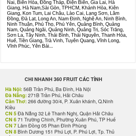
Nai, Biên Hòa, Đồng Tháp, Điện Biên, Gia Lai, Hà
Giang, Hà Nam,Sài Gòn, TPHCM, Khánh Hòa, Kiên
Giang, Kon Tum, Lai Châu, Lào Cai, Lạng Sơn, Lâm
Đồng, Đà Lạt, Long An, Nam Định, Nghệ An, Ninh Bình,
Ninh Thuận, Phú Thọ, Phú Yên, Quảng Bình, Quảng
Nam, Quảng Ngãi, Quảng Ninh, Quảng Trị, Sóc Trăng,
Sơn La, Tây Ninh, Thái Bình, Thái Nguyên, Thanh Hóa,
Huế, Tiền Giang, Trà Vinh, Tuyên Quang, Vĩnh Long,
Vĩnh Phúc, Yên Bái...
CHI NHANH 360 FRUIT CÁC TỈNH
Hà Nội:
56B Trần Phú, Ba Đình, Hà Nội
Đà Nẵng:
271B Trần Phú, Hải Châu
Cần Thơ:
266 đường 30/4, P. Xuân khánh, Q.Ninh
Kiều
CN 5
Đà Nẵng 32 Lê Thanh Nghị, Quận Hải Châu
CN 6
71 Trường Chinh, Phường Xuân Phú, TP Huế
CN 7
Lâm Đồng 05 Phan Đình Phùng
CN 8
Bình Dương 151 Phú Lợi, P. Phú Lợi, Tp. Thủ