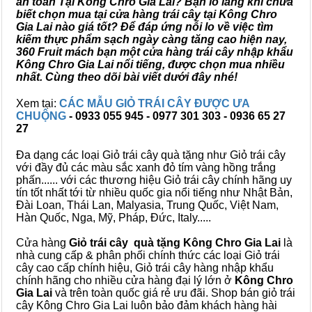
an toàn Tại Kông Chro Gia Lai? Bạn lo lắng khi chưa
biết chọn mua tại cửa hàng trái cây tại Kông Chro
Gia Lai nào giá tốt? Để đáp ứng nỗi lo về việc tìm
kiếm thực phẩm sạch ngày càng tăng cao hiện nay,
360 Fruit mách bạn một cửa hàng trái cây nhập khẩu
Kông Chro Gia Lai nổi tiếng, được chọn mua nhiều
nhất. Cùng theo dõi bài viết dưới đây nhé!
Xem tại:
CÁC MẪU GIỎ TRÁI CÂY ĐƯỢC ƯA
CHUỘNG
- 0933 055 945 - 0977 301 303 - 0936 65 27
27
Đa dạng các loại Giỏ trái cây quà tặng như Giỏ trái cây
với đầy đủ các màu sắc xanh đỏ tím vàng hồng trắng
phấn...... với các thương hiệu Giỏ trái cây chính hãng uy
tín tốt nhất tới từ nhiều quốc gia nổi tiếng như Nhật Bản,
Đài Loan, Thái Lan, Malyasia, Trung Quốc, Việt Nam,
Hàn Quốc, Nga, Mỹ, Pháp, Đức, Italy.....
Cửa hàng
Giỏ trái cây quà tặng Kông Chro Gia Lai
là
nhà cung cấp & phân phối chính thức các loại Giỏ trái
cây cao cấp chính hiệu, Giỏ trái cây hàng nhập khẩu
chính hãng cho nhiều cửa hàng đại lý lớn ở
Kông Chro
Gia Lai
và trên toàn quốc giá rẻ ưu đãi. Shop bán giỏ trái
cây Kông Chro Gia Lai luôn bảo đảm khách hàng hài