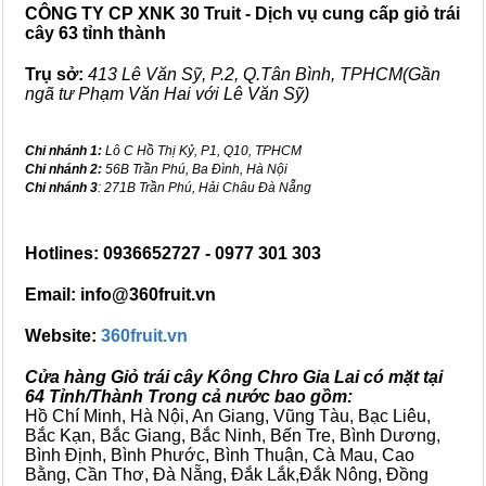
CÔNG TY CP XNK 30 Truit - Dịch vụ cung cấp giỏ trái
cây 63 tỉnh thành
Trụ sở:
413 Lê Văn Sỹ, P.2, Q.Tân Bình, TPHCM(Gần
ngã tư Phạm Văn Hai với Lê Văn Sỹ)
Chi nhánh 1:
Lô C Hồ Thị Kỷ, P1, Q10, TPHCM
Chi nhánh 2:
56B Trần Phú, Ba Đình, Hà Nội
Chi nhánh 3
: 271B Trần Phú, Hải Châu Đà Nẵng
Hotlines: 0936652727 - 0977 301 303
Email: info@360fruit.vn
Website:
360fruit.vn
Cửa hàng Giỏ trái cây Kông Chro Gia Lai có mặt tại
64 Tỉnh/Thành Trong cả nước bao gồm:
Hồ Chí Minh, Hà Nội, An Giang, Vũng Tàu, Bạc Liêu,
Bắc Kạn, Bắc Giang, Bắc Ninh, Bến Tre, Bình Dương,
Bình Định, Bình Phước, Bình Thuận, Cà Mau, Cao
Bằng, Cần Thơ, Đà Nẵng, Đắk Lắk,Đắk Nông, Đồng