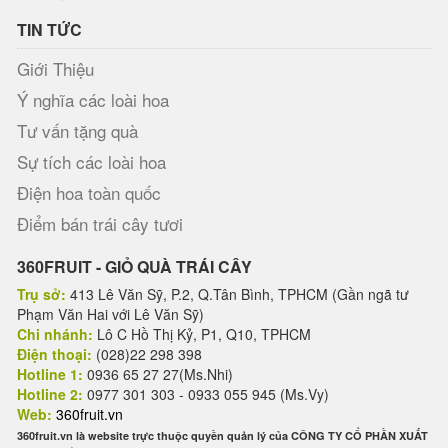
TIN TỨC
Giới Thiệu
Ý nghĩa các loài hoa
Tư vấn tặng quà
Sự tích các loài hoa
Điện hoa toàn quốc
Điểm bán trái cây tươi
360FRUIT - GIỎ QUÀ TRÁI CÂY
Trụ sở:
413 Lê Văn Sỹ, P.2, Q.Tân Bình, TPHCM (Gần ngã tư
Phạm Văn Hai với Lê Văn Sỹ)
Chi nhánh:
Lô C Hồ Thị Kỷ, P1, Q10, TPHCM
Điện thoại:
(028)22 298 398
Hotline 1:
0936 65 27 27(Ms.Nhi)
Hotline 2:
0977 301 303 - 0933 055 945 (Ms.Vy)
Web:
360fruit.vn
360fruit.vn là website trực thuộc quyền quản lý của CÔNG TY CỔ PHẦN XUẤT