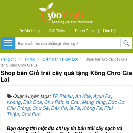
Giỏ Hàng
|
Giới Thiệu
|
Thanh Toán
|
Liên Hệ
Trang chủ
Tin tức
Điểm bán trái cây tươi
Shop bán Giỏ trái cây quà
tặng Kông Chro Gia Lai
Shop bán Giỏ trái cây quà tặng Kông Chro Gia
Lai
Quận/Huyện tags:
TP Pleiku
,
An Khê
,
Ayun Pa
,
Kbang
,
Đăk Đoa
,
Chư Păh
,
Ia Grai
,
Mang Yang
,
Đức Cơ
,
Chư Prông
,
Chư Sê
,
Đăk Pơ
,
Ia Pa
,
Krông Pa
,
Phú
Thiện
,
Chư Pưh
Bạn đang tìm một địa chỉ uy tín bán trái cây sạch và