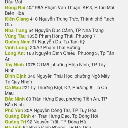
Dầu Một
Đồng Nai
40/198A Phạm Văn Thuận, KP.3, P.Tân Mai
Biên Hòa
Kiên Giang
418 Nguyễn Trung Trực, Thành phố Rạch
Giá
Nha Trang
54 Nguyễn Đức Cảnh, TP Nha Trang
Vũng Tàu
185B Phạm Hồng Thái, Phường 7
Quảng Nam
61 Nguyễn Du, Tp Tam Kỳ
Vĩnh Long:
20/A2 Phạm Thái Bường
Long An:
163 Nguyễn Đình Chiểu, Phường 3, Tp Tân
An
Tây Ninh
1075 CTM8, phường Hiệp Ninh, TP Tây
Ninh
Bình Định
340 Nguyễn Thái Học, phường Ngô Mây,
Tp Quy Nhơn
Cà Mau
221 Lý Thường Kiệt, K2, Phường 6, Tp Cà
Mau
Bắc Ninh
83 Trần Hưng Đạo, phường Tiền An, TP
Bắc Ninh
Phú Yên
30A Nguyễn Công Trứ, TP Tuy Hòa
Quảng Bình
41 Trần Hưng Đạo, Tp Đồng Hới
Quảng Trị
92 Nguyễn Trãi, TP Đông Hà
Hà Tĩnh
54 Phan Đình Phùng, TP Hà Tĩnh