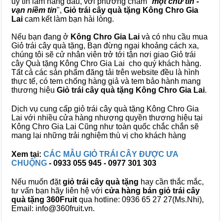
uy tín làm hàng đầu, với phương châm "
một chữ tín -
vạn niềm tin
",
Giỏ trái cây
quà tặng
Kông Chro Gia
Lai
cam kết làm bạn hài lòng.
Nếu bạn đang ở
Kông Chro Gia Lai
và có nhu cầu mua
Giỏ trái cây quà tặng, Bạn đừng ngại khoảng cách xa,
chúng tôi sẽ cử nhân viên trở tới tận nơi giao Giỏ trái
cây Quà tặng Kông Chro Gia Lai cho quý khách hàng.
Tất cả các sản phẩm đăng tải trên website đều là hình
thực tế, có tem chống hàng giả và tem bảo hành mang
thương hiệu
Giỏ trái cây quà tặng Kông Chro Gia Lai
.
Dịch vụ cung cấp giỏ trái cây quà tặng Kông Chro Gia
Lai với nhiều cửa hàng nhượng quyền thương hiệu tại
Kông Chro Gia Lai Cũng như toàn quốc chắc chắn sẽ
mang lại những trải nghiệm thù vị cho khách hàng
Xem tại:
CÁC MẪU GIỎ TRÁI CÂY ĐƯỢC ƯA
CHUỘNG
- 0933 055 945 - 0977 301 303
Nếu muốn đặt
giỏ trái cây quà tặng
hay cần thắc mắc,
tư vấn bạn hãy liên hệ với
cửa hàng bán
giỏ trái cây
quà tặng
360Fruit
qua hotline: 0936 65 27 27(Ms.Nhi),
Email: info@360fruit.vn.