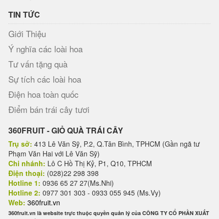
TIN TỨC
Giới Thiệu
Ý nghĩa các loài hoa
Tư vấn tặng quà
Sự tích các loài hoa
Điện hoa toàn quốc
Điểm bán trái cây tươi
360FRUIT - GIỎ QUÀ TRÁI CÂY
Trụ sở:
413 Lê Văn Sỹ, P.2, Q.Tân Bình, TPHCM (Gần ngã tư
Phạm Văn Hai với Lê Văn Sỹ)
Chi nhánh:
Lô C Hồ Thị Kỷ, P1, Q10, TPHCM
Điện thoại:
(028)22 298 398
Hotline 1:
0936 65 27 27(Ms.Nhi)
Hotline 2:
0977 301 303 - 0933 055 945 (Ms.Vy)
Web:
360fruit.vn
360fruit.vn là website trực thuộc quyền quản lý của CÔNG TY CỔ PHẦN XUẤT