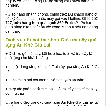
hợp lý với chất lượng tương xứng khi khách hàng trải
nghiệm.
- Giao hàng nhanh chóng, chính xác: Dù khách hàng ở
bất kỳ đâu, chỉ cần nhắc máy gọi vào Hotline: 0936 652
727,
cửa hàng hoa quả sạch 360 Fruit
sẽ tiến hành
giao hàng miễn phí hỏa tốc trong 60 phút nếu bạn đang
cần gấp.
Dịch vụ nổi bật tại shop Giỏ trái cây quà
tặng An Khê Gia Lai
+ Dịch vụ gói trái cây, kết hợp hoa tươi và trái cây làm
quà tặng cho khách hàng
+ In nội dung tặng kèm giỏ Trái cây quà tặng An Khê Gia
Lai
+ Giao miễn phí nội thành , vận chuyển an toàn
+ Hợp tác phân phối các loại Giỏ trái cây cho các đại lý
có nhu cầu
Cửa hàng
Giỏ trái cây quà tặng An Khê Gia Lai
lấy uy