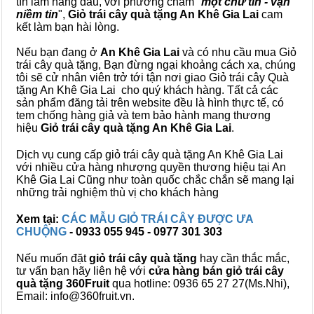
tín làm hàng đầu, với phương châm "
một chữ tín - vạn
niềm tin
",
Giỏ trái cây
quà tặng
An Khê Gia Lai
cam
kết làm bạn hài lòng.
Nếu bạn đang ở
An Khê Gia Lai
và có nhu cầu mua Giỏ
trái cây quà tặng, Bạn đừng ngại khoảng cách xa, chúng
tôi sẽ cử nhân viên trở tới tận nơi giao Giỏ trái cây Quà
tặng An Khê Gia Lai cho quý khách hàng. Tất cả các
sản phẩm đăng tải trên website đều là hình thực tế, có
tem chống hàng giả và tem bảo hành mang thương
hiệu
Giỏ trái cây quà tặng An Khê Gia Lai
.
Dịch vụ cung cấp giỏ trái cây quà tặng An Khê Gia Lai
với nhiều cửa hàng nhượng quyền thương hiệu tại An
Khê Gia Lai Cũng như toàn quốc chắc chắn sẽ mang lại
những trải nghiệm thù vị cho khách hàng
Xem tại:
CÁC MẪU GIỎ TRÁI CÂY ĐƯỢC ƯA
CHUỘNG
- 0933 055 945 - 0977 301 303
Nếu muốn đặt
giỏ trái cây quà tặng
hay cần thắc mắc,
tư vấn bạn hãy liên hệ với
cửa hàng bán
giỏ trái cây
quà tặng
360Fruit
qua hotline: 0936 65 27 27(Ms.Nhi),
Email: info@360fruit.vn.