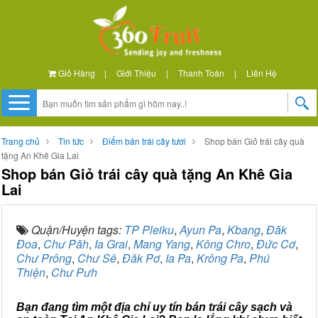
Giỏ Hàng
|
Giới Thiệu
|
Thanh Toán
|
Liên Hệ
Trang chủ
Tin tức
Điểm bán trái cây tươi
Shop bán Giỏ trái cây quà
tặng An Khê Gia Lai
Shop bán Giỏ trái cây quà tặng An Khê Gia
Lai
Quận/Huyện tags:
TP Pleiku
,
Ayun Pa
,
Kbang
,
Đăk
Đoa
,
Chư Păh
,
Ia Grai
,
Mang Yang
,
Kông Chro
,
Đức Cơ
,
Chư Prông
,
Chư Sê
,
Đăk Pơ
,
Ia Pa
,
Krông Pa
,
Phú
Thiện
,
Chư Pưh
Bạn đang tìm một địa chỉ uy tín bán trái cây sạch và