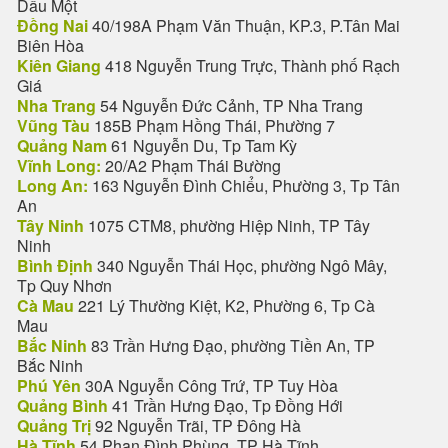
Dầu Một
Đồng Nai
40/198A Phạm Văn Thuận, KP.3, P.Tân Mai
Biên Hòa
Kiên Giang
418 Nguyễn Trung Trực, Thành phố Rạch
Giá
Nha Trang
54 Nguyễn Đức Cảnh, TP Nha Trang
Vũng Tàu
185B Phạm Hồng Thái, Phường 7
Quảng Nam
61 Nguyễn Du, Tp Tam Kỳ
Vĩnh Long:
20/A2 Phạm Thái Bường
Long An:
163 Nguyễn Đình Chiểu, Phường 3, Tp Tân
An
Tây Ninh
1075 CTM8, phường Hiệp Ninh, TP Tây
Ninh
Bình Định
340 Nguyễn Thái Học, phường Ngô Mây,
Tp Quy Nhơn
Cà Mau
221 Lý Thường Kiệt, K2, Phường 6, Tp Cà
Mau
Bắc Ninh
83 Trần Hưng Đạo, phường Tiền An, TP
Bắc Ninh
Phú Yên
30A Nguyễn Công Trứ, TP Tuy Hòa
Quảng Bình
41 Trần Hưng Đạo, Tp Đồng Hới
Quảng Trị
92 Nguyễn Trãi, TP Đông Hà
Hà Tĩnh
54 Phan Đình Phùng, TP Hà Tĩnh