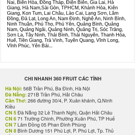
Nai, Biên Hòa, Đồng Tháp, Điện Biên, Gia Lai, Hà
Giang, Hà Nam,Sài Gòn, TPHCM, Khánh Hòa, Kiên
Giang, Kon Tum, Lai Châu, Lào Cai, Lạng Sơn, Lâm
Đồng, Đà Lạt, Long An, Nam Định, Nghệ An, Ninh Bình,
Ninh Thuận, Phú Thọ, Phú Yên, Quảng Bình, Quảng
Nam, Quảng Ngãi, Quảng Ninh, Quảng Trị, Sóc Trăng,
Sơn La, Tây Ninh, Thái Bình, Thái Nguyên, Thanh Hóa,
Huế, Tiền Giang, Trà Vinh, Tuyên Quang, Vĩnh Long,
Vĩnh Phúc, Yên Bái...
CHI NHANH 360 FRUIT CÁC TỈNH
Hà Nội:
56B Trần Phú, Ba Đình, Hà Nội
Đà Nẵng:
271B Trần Phú, Hải Châu
Cần Thơ:
266 đường 30/4, P. Xuân khánh, Q.Ninh
Kiều
CN 5
Đà Nẵng 32 Lê Thanh Nghị, Quận Hải Châu
CN 6
71 Trường Chinh, Phường Xuân Phú, TP Huế
CN 7
Lâm Đồng 05 Phan Đình Phùng
CN 8
Bình Dương 151 Phú Lợi, P. Phú Lợi, Tp. Thủ