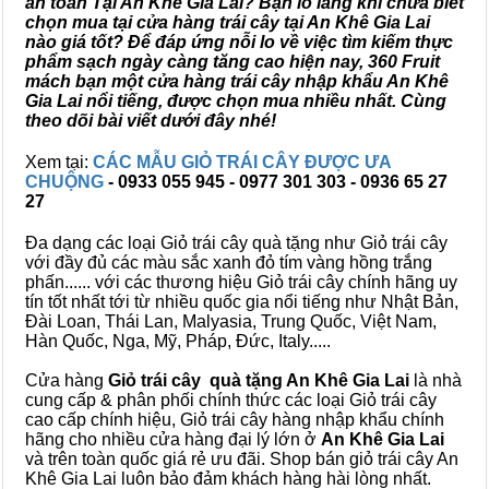
an toàn Tại An Khê Gia Lai? Bạn lo lắng khi chưa biết
chọn mua tại cửa hàng trái cây tại An Khê Gia Lai
nào giá tốt? Để đáp ứng nỗi lo về việc tìm kiếm thực
phẩm sạch ngày càng tăng cao hiện nay, 360 Fruit
mách bạn một cửa hàng trái cây nhập khẩu An Khê
Gia Lai nổi tiếng, được chọn mua nhiều nhất. Cùng
theo dõi bài viết dưới đây nhé!
Xem tại:
CÁC MẪU GIỎ TRÁI CÂY ĐƯỢC ƯA
CHUỘNG
- 0933 055 945 - 0977 301 303 - 0936 65 27
27
Đa dạng các loại Giỏ trái cây quà tặng như Giỏ trái cây
với đầy đủ các màu sắc xanh đỏ tím vàng hồng trắng
phấn...... với các thương hiệu Giỏ trái cây chính hãng uy
tín tốt nhất tới từ nhiều quốc gia nổi tiếng như Nhật Bản,
Đài Loan, Thái Lan, Malyasia, Trung Quốc, Việt Nam,
Hàn Quốc, Nga, Mỹ, Pháp, Đức, Italy.....
Cửa hàng
Giỏ trái cây quà tặng An Khê Gia Lai
là nhà
cung cấp & phân phối chính thức các loại Giỏ trái cây
cao cấp chính hiệu, Giỏ trái cây hàng nhập khẩu chính
hãng cho nhiều cửa hàng đại lý lớn ở
An Khê Gia Lai
và trên toàn quốc giá rẻ ưu đãi. Shop bán giỏ trái cây An
Khê Gia Lai luôn bảo đảm khách hàng hài lòng nhất.