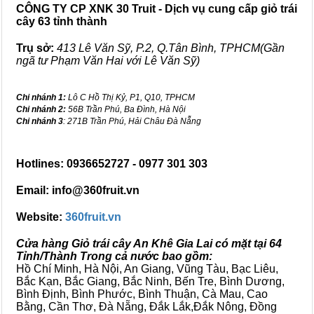
CÔNG TY CP XNK 30 Truit - Dịch vụ cung cấp giỏ trái
cây 63 tỉnh thành
Trụ sở:
413 Lê Văn Sỹ, P.2, Q.Tân Bình, TPHCM(Gần
ngã tư Phạm Văn Hai với Lê Văn Sỹ)
Chi nhánh 1:
Lô C Hồ Thị Kỷ, P1, Q10, TPHCM
Chi nhánh 2:
56B Trần Phú, Ba Đình, Hà Nội
Chi nhánh 3
: 271B Trần Phú, Hải Châu Đà Nẵng
Hotlines: 0936652727 - 0977 301 303
Email: info@360fruit.vn
Website:
360fruit.vn
Cửa hàng Giỏ trái cây An Khê Gia Lai có mặt tại 64
Tỉnh/Thành Trong cả nước bao gồm:
Hồ Chí Minh, Hà Nội, An Giang, Vũng Tàu, Bạc Liêu,
Bắc Kạn, Bắc Giang, Bắc Ninh, Bến Tre, Bình Dương,
Bình Định, Bình Phước, Bình Thuận, Cà Mau, Cao
Bằng, Cần Thơ, Đà Nẵng, Đắk Lắk,Đắk Nông, Đồng