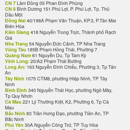
CN 7
Lâm Đồng 05 Phan Đình Phùng
CN 8
Bình Dương 151 Phú Lợi, P. Phú Lợi, Tp. Thủ
Dầu Một
Đồng Nai
40/198A Phạm Văn Thuận, KP.3, P.Tân Mai
Biên Hòa
Kiên Giang
418 Nguyễn Trung Trực, Thành phố Rạch
Giá
Nha Trang
54 Nguyễn Đức Cảnh, TP Nha Trang
Vũng Tàu
185B Phạm Hồng Thái, Phường 7
Quảng Nam
61 Nguyễn Du, Tp Tam Kỳ
Vĩnh Long:
20/A2 Phạm Thái Bường
Long An:
163 Nguyễn Đình Chiểu, Phường 3, Tp Tân
An
Tây Ninh
1075 CTM8, phường Hiệp Ninh, TP Tây
Ninh
Bình Định
340 Nguyễn Thái Học, phường Ngô Mây,
Tp Quy Nhơn
Cà Mau
221 Lý Thường Kiệt, K2, Phường 6, Tp Cà
Mau
Bắc Ninh
83 Trần Hưng Đạo, phường Tiền An, TP
Bắc Ninh
Phú Yên
30A Nguyễn Công Trứ, TP Tuy Hòa