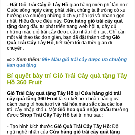
-
Đặt Giỏ Trái Cây ở Tây Hồ
giao hàng miễn phí tận nơi:
Cuộc sống ngày càng phát triển, chúng ta thường có xu
hướng ưa chuộng những dịch vụ tiện lợi và nhanh gọn
nhất. Hiểu được điều này,
Cửa hàng giỏ trái cây quà
tặng
đang đầu tư phát triển trang web hội tụ đầy đủ
những mẫu giỏ trái cây được cập nhập liên tục. Chỉ cần
một vài thao tác đơn giản, bạn đã đặt thành công
Giỏ
Quà Trái Cây Tây Hồ
, tiết kiệm tối đa thời gian di
chuyển.
=>> Xem thêm:
99+ Mẫu giỏ trái cây được ưa chuộng
làm quà tặng
Bí quyết bày trí Giỏ Trái Cây quà tặng Tây
Hồ 360 Fruit
Giỏ Trái Cây quà tặng Tây Hồ
tại
Cửa hàng giỏ trái
cây quà tặng 360 Fruit
là sự kết hợp hoàn hảo giữa
cách trang trí hoa tươi và hài hòa màu sắc của các loại
trái cây nhập khẩu. Một
Giỏ hoa quả nhập khẩu
thường
được
Shop Trái Cây Tây Hồ
bài trí như sau:
- Tạo hình kích thước
Giỏ Quà Trái Cây Tây Hồ
: Đội
ngũ nghệ nhân của
Cửa hàng giỏ trái cây quà tặng