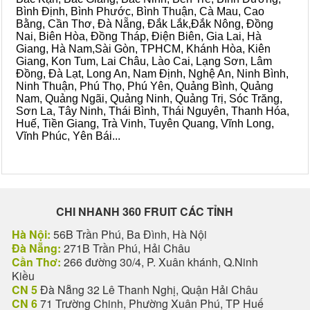
Bình Định, Bình Phước, Bình Thuận, Cà Mau, Cao
Bằng, Cần Thơ, Đà Nẵng, Đắk Lắk,Đắk Nông, Đồng
Nai, Biên Hòa, Đồng Tháp, Điện Biên, Gia Lai, Hà
Giang, Hà Nam,Sài Gòn, TPHCM, Khánh Hòa, Kiên
Giang, Kon Tum, Lai Châu, Lào Cai, Lạng Sơn, Lâm
Đồng, Đà Lạt, Long An, Nam Định, Nghệ An, Ninh Bình,
Ninh Thuận, Phú Thọ, Phú Yên, Quảng Bình, Quảng
Nam, Quảng Ngãi, Quảng Ninh, Quảng Trị, Sóc Trăng,
Sơn La, Tây Ninh, Thái Bình, Thái Nguyên, Thanh Hóa,
Huế, Tiền Giang, Trà Vinh, Tuyên Quang, Vĩnh Long,
Vĩnh Phúc, Yên Bái...
CHI NHANH 360 FRUIT CÁC TỈNH
Hà Nội:
56B Trần Phú, Ba Đình, Hà Nội
Đà Nẵng:
271B Trần Phú, Hải Châu
Cần Thơ:
266 đường 30/4, P. Xuân khánh, Q.Ninh
Kiều
CN 5
Đà Nẵng 32 Lê Thanh Nghị, Quận Hải Châu
CN 6
71 Trường Chinh, Phường Xuân Phú, TP Huế