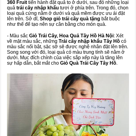
360 Fruit
tiến hành đặt quả to ở dưới, sau đó những loại
quả
trái cây nhập khẩu
tươi ở phía trên. Trong đó, chọn
loại quả cứng nằm ở dưới và quả mềm được ưu ái đặt
lên trên. Sở dĩ,
Shop giỏ trái cây quà tặng
bắt buộc
như thế để tạo nên sự cân bằng cho món quà.
- Màu sắc
Giỏ Trái Cây, Hoa Quả Tây Hồ Hà Nội
: Xét
về mặt màu sắc, những
Trái cây nhập khẩu Tây Hồ
có
màu sắc nổi bật, sặc sỡ sẽ được nghệ nhân đặt lên trên.
Song song với đó, loại quả có màu trung tính sẽ nằm ở
dưới. Mục đích chính của việc sắp xếp này là tăng lên
sự hấp dẫn, bắt mắt cho
Giỏ Quà Trái Cây Tây Hồ
.