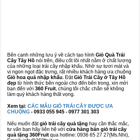
Bên cạnh những lưu ý về cách tạo hình
Giỏ Quà Trái
Cây Tây Hồ
nói trên, điều cốt lõi nhất nằm ở chất lượng
của những loại trái cây nhập khẩu. Nhờ sự tươi mát và
vị ngon ngọt đặc trưng, rất nhiều khách hàng ưa chuộng
Giỏ hoa quả nhập khẩu
. Đặt
Giỏ Trái Cây ở Tây Hồ
đẹp
từ hình thức bên ngoài cho đến bên trong, xin mời
bạn đến với
360 Fruit
, chúng tôi chắc chắn sẽ không
làm quý khách hàng thất vọng.
Xem tại:
CÁC MẪU GIỎ TRÁI CÂY ĐƯỢC ƯA
CHUỘNG
- 0933 055 945 - 0977 301 303
Nếu muốn đặt
giỏ trái cây quà tặng
hay cần thắc mắc,
tư vấn bạn hãy liên hệ với
cửa hàng bán
giỏ trái cây
quà tặng
360Fruit
qua hotline: 0936 65 27 27(Ms.Nhi),