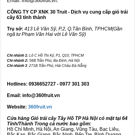
Email: info@360fruit.vn.
CÔNG TY CP XNK 30 Truit - Dịch vụ cung cấp giỏ trái
cây 63 tỉnh thành
Trụ sở:
413 Lê Văn Sỹ, P.2, Q.Tân Bình, TPHCM(Gần
ngã tư Phạm Văn Hai với Lê Văn Sỹ)
Chi nhánh 1:
Lô C Hồ Thị Kỷ, P1, Q10, TPHCM
Chi nhánh 2:
56B Trần Phú, Ba Đình, Hà Nội
Chi nhánh 3
: 271B Trần Phú, Hải Châu Đà Nẵng
Hotlines: 0936652727 - 0977 301 303
Email: info@360fruit.vn
Website:
360fruit.vn
Cửa hàng Giỏ trái cây Tây Hồ TP Hà Nội có mặt tại 64
Tỉnh/Thành Trong cả nước bao gồm:
Hồ Chí Minh, Hà Nội, An Giang, Vũng Tàu, Bạc Liêu,
Bắc Kạn, Bắc Giang, Bắc Ninh, Bến Tre, Bình Dương,