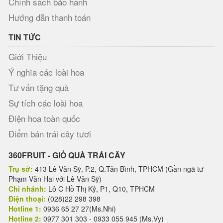
Chính sách bảo hành
Hướng dẫn thanh toán
TIN TỨC
Giới Thiệu
Ý nghĩa các loài hoa
Tư vấn tặng quà
Sự tích các loài hoa
Điện hoa toàn quốc
Điểm bán trái cây tươi
360FRUIT - GIỎ QUÀ TRÁI CÂY
Trụ sở:
413 Lê Văn Sỹ, P.2, Q.Tân Bình, TPHCM (Gần ngã tư
Phạm Văn Hai với Lê Văn Sỹ)
Chi nhánh:
Lô C Hồ Thị Kỷ, P1, Q10, TPHCM
Điện thoại:
(028)22 298 398
Hotline 1:
0936 65 27 27(Ms.Nhi)
Hotline 2:
0977 301 303 - 0933 055 945 (Ms.Vy)