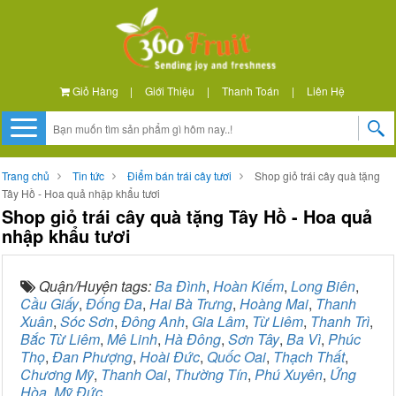
Giỏ Hàng
|
Giới Thiệu
|
Thanh Toán
|
Liên Hệ
Trang chủ
Tin tức
Điểm bán trái cây tươi
Shop giỏ trái cây quà tặng
Tây Hồ - Hoa quả nhập khẩu tươi
Shop giỏ trái cây quà tặng Tây Hồ - Hoa quả
nhập khẩu tươi
Quận/Huyện tags:
Ba Đình
,
Hoàn Kiếm
,
Long Biên
,
Cầu Giấy
,
Đống Đa
,
Hai Bà Trưng
,
Hoàng Mai
,
Thanh
Xuân
,
Sóc Sơn
,
Đông Anh
,
Gia Lâm
,
Từ Liêm
,
Thanh Trì
,
Bắc Từ Liêm
,
Mê Linh
,
Hà Đông
,
Sơn Tây
,
Ba Vì
,
Phúc
Thọ
,
Đan Phượng
,
Hoài Đức
,
Quốc Oai
,
Thạch Thất
,
Chương Mỹ
,
Thanh Oai
,
Thường Tín
,
Phú Xuyên
,
Ứng
Hòa
,
Mỹ Đức