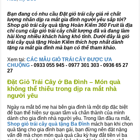
Bạn đang có nhu cầu Đặt giỏ trái cây giá rẻ chất
lượng nhân dịp ra mắt gia đình người yêu sắp tới?
Shop giỏ trái cây quà tặng Hoàn Kiếm 360 Fruit là địa
chỉ cung cấp giỏ trái cây chất lượng đã và đang làm
hài lòng nhiều khách hàng khó tính. Dưới đây là giỏ
trái cây quà tặng Hoàn Kiếm thích hợp nhất dành
tặng ra mắt gia đình mà bạn có thể tham khảo.
Xem tại:
CÁC MẪU GIỎ TRÁI CÂY ĐƯỢC ƯA
CHUỘNG
- 0933 055 945 - 0977 301 303 - 0936 65 27
27
Đặt Giỏ Trái Cây ở Ba Đình – Món quà
không thể thiếu trong dịp ra mắt nhà
người yêu
Ngày ra mắt bố mẹ hai bên gia đình là một dịp đặc biệt
để bạn thể hiện sự quan tâm và chân thành của mình
dành cho gia đình nhà người yêu. Trong lần đầu ra mắt,
Shop giỏ trái cây quà tặng Ba Đình
mách bạn khi chọn
quà tặng cho gia đình bạn gái, bạn đừng nên đặt nặng
vấn đề mà chọn món quà quá cầu kỳ hay đắt tiền vì ba