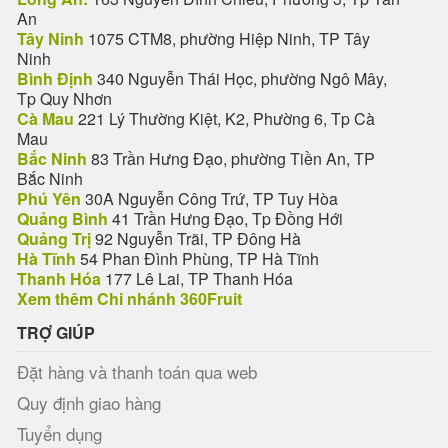
An
Tây Ninh
1075 CTM8, phường Hiệp Ninh, TP Tây
Ninh
Bình Định
340 Nguyễn Thái Học, phường Ngô Mây,
Tp Quy Nhơn
Cà Mau
221 Lý Thường Kiệt, K2, Phường 6, Tp Cà
Mau
Bắc Ninh
83 Trần Hưng Đạo, phường Tiền An, TP
Bắc Ninh
Phú Yên
30A Nguyễn Công Trứ, TP Tuy Hòa
Quảng Bình
41 Trần Hưng Đạo, Tp Đồng Hới
Quảng Trị
92 Nguyễn Trãi, TP Đông Hà
Hà Tĩnh
54 Phan Đình Phùng, TP Hà Tĩnh
Thanh Hóa
177 Lê Lai, TP Thanh Hóa
Xem thêm Chi nhánh 360Fruit
TRỢ GIÚP
Đặt hàng và thanh toán qua web
Quy định giao hàng
Tuyển dụng