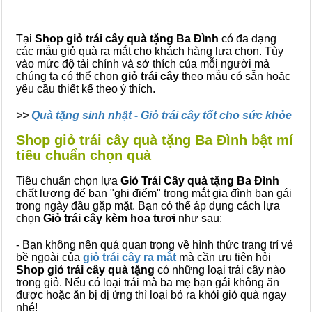
Tại
Shop giỏ trái cây quà tặng Ba Đình
có đa dạng
các mẫu giỏ quà ra mắt cho khách hàng lựa chọn. Tùy
vào mức độ tài chính và sở thích của mỗi người mà
chúng ta có thể chọn
giỏ trái cây
theo mẫu có sẵn hoặc
yêu cầu thiết kế theo ý thích.
>>
Quà tặng sinh nhật - Giỏ trái cây tốt cho sức khỏe
Shop giỏ trái cây quà tặng Ba Đình bật mí
tiêu chuẩn chọn quà
Tiêu chuẩn chọn lựa
Giỏ Trái Cây quà tặng Ba Đình
chất lượng để bạn "ghi điểm" trong mắt gia đình bạn gái
trong ngày đầu gặp mặt. Bạn có thể áp dụng cách lựa
chọn
Giỏ trái cây kèm hoa tươi
như sau:
- Bạn không nên quá quan trọng về hình thức trang trí vẻ
bề ngoài của
giỏ trái cây ra mắt
mà cần ưu tiên hỏi
Shop giỏ trái cây quà tặng
có những loại trái cây nào
trong giỏ. Nếu có loại trái mà ba mẹ bạn gái không ăn
được hoặc ăn bị dị ứng thì loại bỏ ra khỏi giỏ quà ngay
nhé!