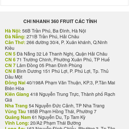
CHI NHANH 360 FRUIT CÁC TỈNH
Hà Nội:
56B Trần Phú, Ba Đình, Hà Nội
Đà Nẵng:
271B Trần Phú, Hải Châu
Cần Thơ:
266 đường 30/4, P. Xuân khánh, Q.Ninh
Kiều
CN 5
Đà Nẵng 32 Lê Thanh Nghị, Quận Hải Châu
CN 6
71 Trường Chinh, Phường Xuân Phú, TP Huế
CN 7
Lâm Đồng 05 Phan Đình Phùng
CN 8
Bình Dương 151 Phú Lợi, P. Phú Lợi, Tp. Thủ
Dầu Một
Đồng Nai
40/198A Phạm Văn Thuận, KP.3, P.Tân Mai
Biên Hòa
Kiên Giang
418 Nguyễn Trung Trực, Thành phố Rạch
Giá
Nha Trang
54 Nguyễn Đức Cảnh, TP Nha Trang
Vũng Tàu
185B Phạm Hồng Thái, Phường 7
Quảng Nam
61 Nguyễn Du, Tp Tam Kỳ
Vĩnh Long:
20/A2 Phạm Thái Bường
Long An:
163 Nguyễn Đình Chiểu, Phường 3, Tp Tân