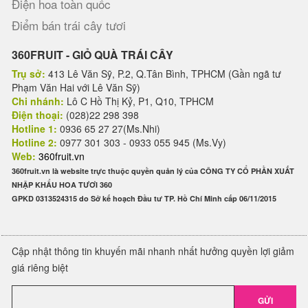
Điện hoa toàn quốc
Điểm bán trái cây tươi
360FRUIT - GIỎ QUÀ TRÁI CÂY
Trụ sở:
413 Lê Văn Sỹ, P.2, Q.Tân Bình, TPHCM (Gần ngã tư
Phạm Văn Hai với Lê Văn Sỹ)
Chi nhánh:
Lô C Hồ Thị Kỷ, P1, Q10, TPHCM
Điện thoại:
(028)22 298 398
Hotline 1:
0936 65 27 27(Ms.Nhi)
Hotline 2:
0977 301 303 - 0933 055 945 (Ms.Vy)
Web:
360fruit.vn
360fruit.vn là website trực thuộc quyền quản lý của CÔNG TY CỔ PHẦN XUẤT
NHẬP KHẨU HOA TƯƠI 360
GPKD 0313524315 do Sở kế hoạch Đầu tư TP. Hồ Chí Minh cấp 06/11/2015
Cập nhật thông tin khuyến mãi nhanh nhất hưởng quyền lợi giảm
giá riêng biệt
GỬI