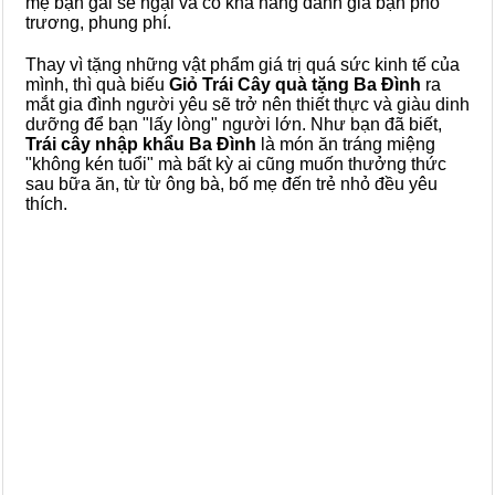
mẹ bạn gái sẽ ngại và có khả năng đánh giá bạn phô
trương, phung phí.
Thay vì tặng những vật phẩm giá trị quá sức kinh tế của
mình, thì quà biếu
Giỏ Trái Cây quà tặng Ba Đình
ra
mắt gia đình người yêu sẽ trở nên thiết thực và giàu dinh
dưỡng để bạn "lấy lòng" người lớn. Như bạn đã biết,
Trái cây nhập khẩu Ba Đình
là món ăn tráng miệng
"không kén tuổi" mà bất kỳ ai cũng muốn thưởng thức
sau bữa ăn, từ từ ông bà, bố mẹ đến trẻ nhỏ đều yêu
thích.