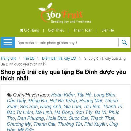
Giỏ Hàng
|
Giới Thiệu
|
Thanh Toán
|
Liên Hệ
Trang chủ
Tin tức
Điểm bán trái cây tươi
Shop giỏ trái cây quà tặng
Ba Đình được yêu thích nhất
Shop giỏ trái cây quà tặng Ba Đình được yêu
thích nhất
Quận/Huyện tags:
Hoàn Kiếm
,
Tây Hồ
,
Long Biên
,
Cầu Giấy
,
Đống Đa
,
Hai Bà Trưng
,
Hoàng Mai
,
Thanh
Xuân
,
Sóc Sơn
,
Đông Anh
,
Gia Lâm
,
Từ Liêm
,
Thanh Trì
,
Bắc Từ Liêm
,
Mê Linh
,
Hà Đông
,
Sơn Tây
,
Ba Vì
,
Phúc
Thọ
,
Đan Phượng
,
Hoài Đức
,
Quốc Oai
,
Thạch Thất
,
Chương Mỹ
,
Thanh Oai
,
Thường Tín
,
Phú Xuyên
,
Ứng
Hòa
,
Mỹ Đức