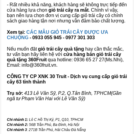
- Rất nhiều khả năng, khách hàng sẽ không trực tiếp đến
cửa hàng lựa chọn
giỏ trái cây ra mắt
. Chính vì vậy,
bạn nên lựa chọn đơn vị cung cấp giỏ trái cây có chính
sách giao hàng tận nơi nhưng vẫn đảm bảo chất lượng.
Xem tại:
CÁC MẪU GIỎ TRÁI CÂY ĐƯỢC ƯA
CHUỘNG
- 0933 055 945 - 0977 301 303
Nếu muốn đặt
giỏ trái cây quà tặng
hay cần thắc mắc,
tư vấn bạn hãy liên hệ với
cửa hàng bán
giỏ trái cây
quà tặng
360Fruit
qua hotline: 0936 65 27 27(Ms.Nhi),
Email: info@360fruit.vn.
CÔNG TY CP XNK 30 Truit - Dịch vụ cung cấp giỏ trái
cây 63 tỉnh thành
Trụ sở:
413 Lê Văn Sỹ, P.2, Q.Tân Bình, TPHCM(Gần
ngã tư Phạm Văn Hai với Lê Văn Sỹ)
Chi nhánh 1:
Lô C Hồ Thị Kỷ, P1, Q10, TPHCM
Chi nhánh 2:
56B Trần Phú, Ba Đình, Hà Nội
Chi nhánh 3
: 271B Trần Phú, Hải Châu Đà Nẵng