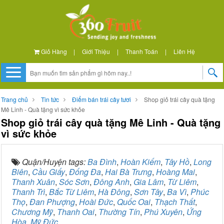
Giỏ Hàng
|
Giới Thiệu
|
Thanh Toán
|
Liên Hệ
Trang chủ
Tin tức
Điểm bán trái cây tươi
Shop giỏ trái cây quà tặng
Mê Linh - Quà tặng vì sức khỏe
Shop giỏ trái cây quà tặng Mê Linh - Quà tặng
vì sức khỏe
Quận/Huyện tags:
Ba Đình
,
Hoàn Kiếm
,
Tây Hồ
,
Long
Biên
,
Cầu Giấy
,
Đống Đa
,
Hai Bà Trưng
,
Hoàng Mai
,
Thanh Xuân
,
Sóc Sơn
,
Đông Anh
,
Gia Lâm
,
Từ Liêm
,
Thanh Trì
,
Bắc Từ Liêm
,
Hà Đông
,
Sơn Tây
,
Ba Vì
,
Phúc
Thọ
,
Đan Phượng
,
Hoài Đức
,
Quốc Oai
,
Thạch Thất
,
Chương Mỹ
,
Thanh Oai
,
Thường Tín
,
Phú Xuyên
,
Ứng
Hòa
,
Mỹ Đức