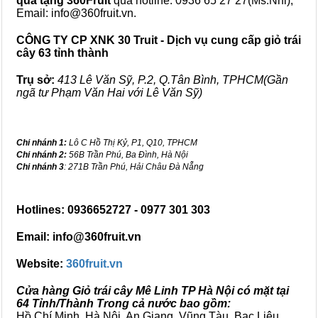
quà tặng
360Fruit
qua hotline: 0936 65 27 27(Ms.Nhi),
Email: info@360fruit.vn.
CÔNG TY CP XNK 30 Truit - Dịch vụ cung cấp giỏ trái
cây 63 tỉnh thành
Trụ sở:
413 Lê Văn Sỹ, P.2, Q.Tân Bình, TPHCM(Gần
ngã tư Phạm Văn Hai với Lê Văn Sỹ)
Chi nhánh 1:
Lô C Hồ Thị Kỷ, P1, Q10, TPHCM
Chi nhánh 2:
56B Trần Phú, Ba Đình, Hà Nội
Chi nhánh 3
: 271B Trần Phú, Hải Châu Đà Nẵng
Hotlines: 0936652727 - 0977 301 303
Email: info@360fruit.vn
Website:
360fruit.vn
Cửa hàng Giỏ trái cây Mê Linh TP Hà Nội có mặt tại
64 Tỉnh/Thành Trong cả nước bao gồm:
Hồ Chí Minh, Hà Nội, An Giang, Vũng Tàu, Bạc Liêu,