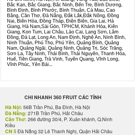
Bắc Kạn, Bắc Giang, Bắc Ninh, Bến Tre, Bình Dương,
Bình Định, Bình Phước, Bình Thuận, Cà Mau, Cao
Bằng, Cần Thơ, Đà Nẵng, Đắk Lắk,Đắk Nông, Đồng
Nai, Biên Hòa, Đồng Tháp, Điện Biên, Gia Lai, Hà
Giang, Hà Nam,Sài Gòn, TPHCM, Khánh Hòa, Kiên
Giang, Kon Tum, Lai Châu, Lào Cai, Lạng Sơn, Lâm
Đồng, Đà Lạt, Long An, Nam Định, Nghệ An, Ninh Bình,
Ninh Thuận, Phú Thọ, Phú Yên, Quảng Bình, Quảng
Nam, Quảng Ngãi, Quảng Ninh, Quảng Trị, Sóc Trăng,
Sơn La, Tây Ninh, Thái Bình, Thái Nguyên, Thanh Hóa,
Huế, Tiền Giang, Trà Vinh, Tuyên Quang, Vĩnh Long,
Vĩnh Phúc, Yên Bái...
CHI NHANH 360 FRUIT CÁC TỈNH
Hà Nội:
56B Trần Phú, Ba Đình, Hà Nội
Đà Nẵng:
271B Trần Phú, Hải Châu
Cần Thơ:
266 đường 30/4, P. Xuân khánh, Q.Ninh
Kiều
CN 5
Đà Nẵng 32 Lê Thanh Nghị, Quận Hải Châu