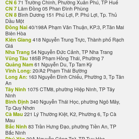
CN 6
71 Trường Chinh, Phường Xuân Phú, TP Huế
CN 7
Lâm Đồng 05 Phan Đình Phùng
CN 8
Bình Dương 151 Phú Lợi, P. Phú Lợi, Tp. Thủ
Dầu Một
Đồng Nai
40/198A Phạm Văn Thuận, KP.3, P.Tân Mai
Biên Hòa
Kiên Giang
418 Nguyễn Trung Trực, Thành phố Rạch
Giá
Nha Trang
54 Nguyễn Đức Cảnh, TP Nha Trang
Vũng Tàu
185B Phạm Hồng Thái, Phường 7
Quảng Nam
61 Nguyễn Du, Tp Tam Kỳ
Vĩnh Long:
20/A2 Phạm Thái Bường
Long An:
163 Nguyễn Đình Chiểu, Phường 3, Tp Tân
An
Tây Ninh
1075 CTM8, phường Hiệp Ninh, TP Tây
Ninh
Bình Định
340 Nguyễn Thái Học, phường Ngô Mây,
Tp Quy Nhơn
Cà Mau
221 Lý Thường Kiệt, K2, Phường 6, Tp Cà
Mau
Bắc Ninh
83 Trần Hưng Đạo, phường Tiền An, TP
Bắc Ninh
Phú Yên
30A Nguyễn Công Trứ, TP Tuy Hòa