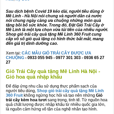
Sau dịch bệnh Covid 19 kéo dài, người tiêu dùng ở
Mê Linh - Hà Nội nói chung và người dân cả nước
nói chung ngày càng ưa chuộng những món quà
tặng bồi bổ sức khỏe. Trong đó, Đặt Giỏ Trái Cây ở
Mê Linh là một lựa chọn vừa túi tiền của nhiều người.
Shop giỏ trái cây quà tặng Mê Linh 360 Fruit cung
cấp vô số giỏ quà tặng có hình thức bắt mắt, mang
đến giá trị dinh dưỡng cao.
Xem tại:
CÁC MẪU GIỎ TRÁI CÂY ĐƯỢC ƯA
CHUỘNG
- 0933 055 945 - 0977 301 303 - 0936 65 27
27
Giỏ Trái Cây quà tặng Mê Linh Hà Nội -
Giỏ hoa quả nhập khẩu
Để đáp ứng nhu cầu sử dụng thực phẩm sạch của
người tiêu dùng,
Shop giỏ trái cây quà tặng Mê Linh
360 Fruit
không ngừng học hỏi và tạo nên những
Giỏ
trái cây kèm hoa tươi
sang trọng, tinh tế. Từ nguồn hoa
quả chất lượng được nhập khẩu từ nhiều quốc gia lớn,
là nguồn cảm hứng vô tận của nghệ nhân tạo hình.