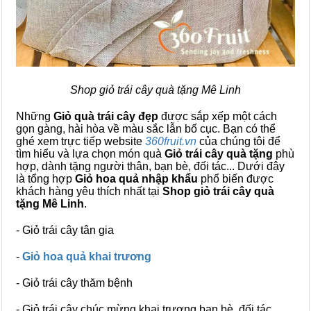
Shop giỏ trái cây quà tặng Mê Linh
Những
Giỏ quà trái cây đẹp
được sắp xếp một cách
gọn gàng, hài hòa về màu sắc lẫn bố cục. Bạn có thể
ghé xem trực tiếp website
360fruit.vn
của chúng tôi để
tìm hiểu và lựa chọn món quà
Giỏ trái cây quà tặng
phù
hợp, dành tặng người thân, bạn bè, đối tác... Dưới đây
là tổng hợp
Giỏ hoa quả nhập khẩu
phổ biến được
khách hàng yêu thích nhất tại
Shop giỏ trái cây quà
tặng Mê Linh
.
- Giỏ trái cây tân gia
-
Giỏ hoa quả khai trương
- Giỏ trái cây thăm bệnh
- Giỏ trái cây chúc mừng khai trương bạn bè, đối tác