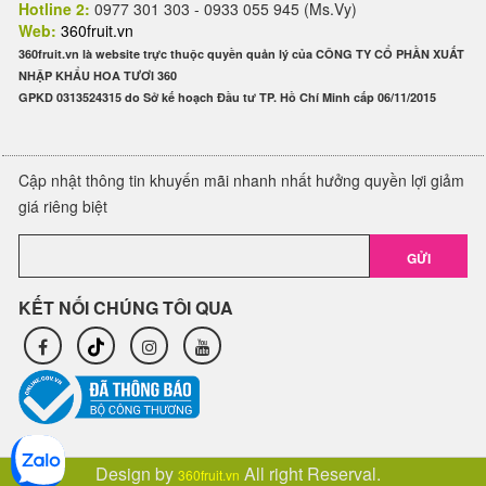
Hotline 2:
0977 301 303 - 0933 055 945 (Ms.Vy)
Web:
360fruit.vn
360fruit.vn là website trực thuộc quyền quản lý của CÔNG TY CỔ PHẦN XUẤT
NHẬP KHẨU HOA TƯƠI 360
GPKD 0313524315 do Sở kế hoạch Đầu tư TP. Hồ Chí Minh cấp 06/11/2015
Cập nhật thông tin khuyến mãi nhanh nhất hưởng quyền lợi giảm
giá riêng biệt
GỬI
KẾT NỐI CHÚNG TÔI QUA
Design by
All right Reserval.
360fruit.vn