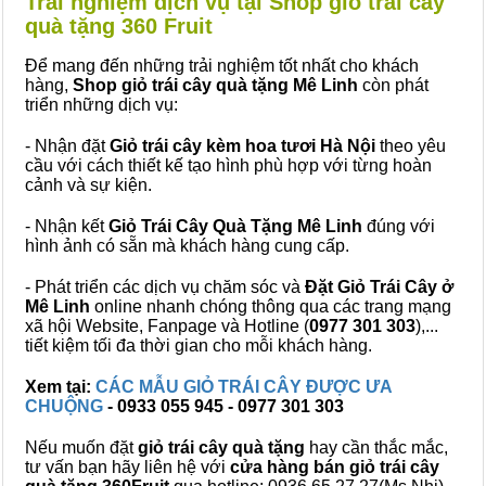
Trải nghiệm dịch vụ tại Shop giỏ trái cây
quà tặng 360 Fruit
Để mang đến những trải nghiệm tốt nhất cho khách
hàng,
Shop giỏ trái cây quà tặng Mê Linh
còn phát
triển những dịch vụ:
- Nhận đặt
Giỏ trái cây kèm hoa tươi Hà Nội
theo yêu
cầu với cách thiết kế tạo hình phù hợp với từng hoàn
cảnh và sự kiện.
- Nhận kết
Giỏ Trái Cây Quà Tặng Mê Linh
đúng với
hình ảnh có sẵn mà khách hàng cung cấp.
- Phát triển các dịch vụ chăm sóc và
Đặt Giỏ Trái Cây ở
Mê Linh
online nhanh chóng thông qua các trang mạng
xã hội Website, Fanpage và Hotline (
0977 301 303
),...
tiết kiệm tối đa thời gian cho mỗi khách hàng.
Xem tại:
CÁC MẪU GIỎ TRÁI CÂY ĐƯỢC ƯA
CHUỘNG
- 0933 055 945 - 0977 301 303
Nếu muốn đặt
giỏ trái cây quà tặng
hay cần thắc mắc,
tư vấn bạn hãy liên hệ với
cửa hàng bán
giỏ trái cây