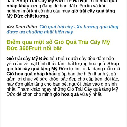
đâu.
Shop Trái Cây Mỹ Đức TP Hà Nội
-
Giỏ hoa quả
nhập khẩu
xứng đáng để bạn đặt niềm tin và trải
nghiệm mỗi khi có nhu cầu mua
giỏ trái cây quà tặng
Mỹ Đức chất lượng
.
=>> Xem thêm:
Giỏ quà trái cây - Xu hướng quà tặng
được ưa chuộng nhất hiện nay
Điểm qua một số Giỏ Quà Trái Cây Mỹ
Đức 360Fruit nổi bật
Giỏ trái cây Mỹ Đức
tiêu biểu dưới đây đều đảm bảo
yêu cầu về mặt hình thức lẫn chất lượng hoa quả.
Shop
giỏ trái cây quà tặng Mỹ Đức
tự tin có đa dạng mẫu mã
Giỏ hoa quả nhập khẩu
giúp bạn thể hiện thành ý, gửi
gắm lời chúc về sức khỏe, sắc đẹp cho cấp trên, đối tác,
hay đơn giản tặng cho bạn bè, người thân vào dịp sinh
nhật. Tham khảo ngay những Giỏ Trái Cây quà tặng Mỹ
Đức để chọn cho mình
giỏ hoa quả
vừa ý nhất.