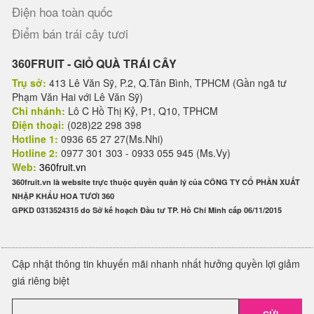
Điện hoa toàn quốc
Điểm bán trái cây tươi
360FRUIT - GIỎ QUÀ TRÁI CÂY
Trụ sở:
413 Lê Văn Sỹ, P.2, Q.Tân Bình, TPHCM (Gần ngã tư
Phạm Văn Hai với Lê Văn Sỹ)
Chi nhánh:
Lô C Hồ Thị Kỷ, P1, Q10, TPHCM
Điện thoại:
(028)22 298 398
Hotline 1:
0936 65 27 27(Ms.Nhi)
Hotline 2:
0977 301 303 - 0933 055 945 (Ms.Vy)
Web:
360fruit.vn
360fruit.vn là website trực thuộc quyền quản lý của CÔNG TY CỔ PHẦN XUẤT
NHẬP KHẨU HOA TƯƠI 360
GPKD 0313524315 do Sở kế hoạch Đầu tư TP. Hồ Chí Minh cấp 06/11/2015
Cập nhật thông tin khuyến mãi nhanh nhất hưởng quyền lợi giảm
giá riêng biệt