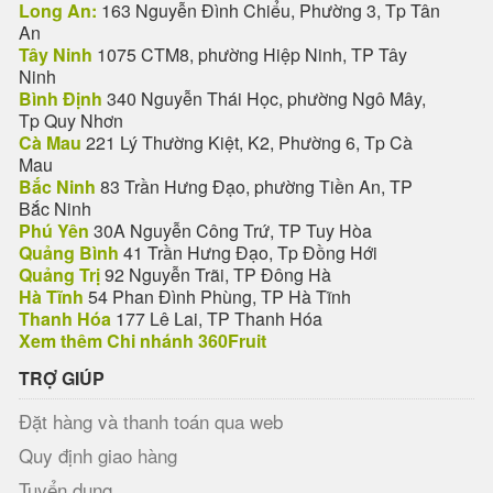
Long An:
163 Nguyễn Đình Chiểu, Phường 3, Tp Tân
An
Tây Ninh
1075 CTM8, phường Hiệp Ninh, TP Tây
Ninh
Bình Định
340 Nguyễn Thái Học, phường Ngô Mây,
Tp Quy Nhơn
Cà Mau
221 Lý Thường Kiệt, K2, Phường 6, Tp Cà
Mau
Bắc Ninh
83 Trần Hưng Đạo, phường Tiền An, TP
Bắc Ninh
Phú Yên
30A Nguyễn Công Trứ, TP Tuy Hòa
Quảng Bình
41 Trần Hưng Đạo, Tp Đồng Hới
Quảng Trị
92 Nguyễn Trãi, TP Đông Hà
Hà Tĩnh
54 Phan Đình Phùng, TP Hà Tĩnh
Thanh Hóa
177 Lê Lai, TP Thanh Hóa
Xem thêm Chi nhánh 360Fruit
TRỢ GIÚP
Đặt hàng và thanh toán qua web
Quy định giao hàng
Tuyển dụng