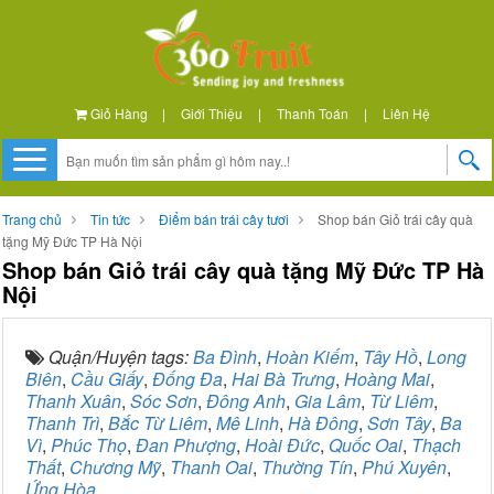
Giỏ Hàng
|
Giới Thiệu
|
Thanh Toán
|
Liên Hệ
Trang chủ
Tin tức
Điểm bán trái cây tươi
Shop bán Giỏ trái cây quà
tặng Mỹ Đức TP Hà Nội
Shop bán Giỏ trái cây quà tặng Mỹ Đức TP Hà
Nội
Quận/Huyện tags:
Ba Đình
,
Hoàn Kiếm
,
Tây Hồ
,
Long
Biên
,
Cầu Giấy
,
Đống Đa
,
Hai Bà Trưng
,
Hoàng Mai
,
Thanh Xuân
,
Sóc Sơn
,
Đông Anh
,
Gia Lâm
,
Từ Liêm
,
Thanh Trì
,
Bắc Từ Liêm
,
Mê Linh
,
Hà Đông
,
Sơn Tây
,
Ba
Vì
,
Phúc Thọ
,
Đan Phượng
,
Hoài Đức
,
Quốc Oai
,
Thạch
Thất
,
Chương Mỹ
,
Thanh Oai
,
Thường Tín
,
Phú Xuyên
,
Ứng Hòa