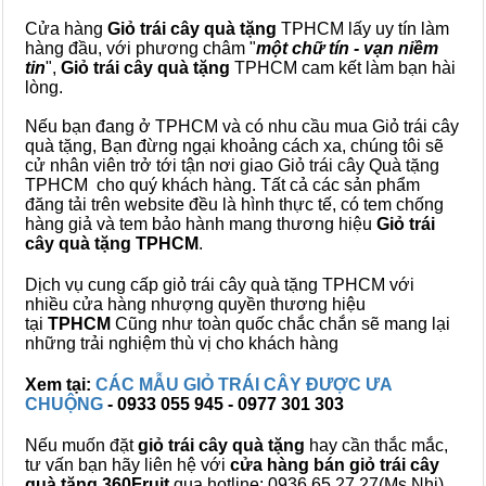
Cửa hàng
Giỏ trái cây quà tặng
TPHCM lấy uy tín làm
hàng đầu, với phương châm "
một chữ tín - vạn niềm
tin
",
Giỏ trái cây
quà tặng
TPHCM cam kết làm bạn hài
lòng.
Nếu bạn đang ở TPHCM và có nhu cầu mua Giỏ trái cây
quà tặng, Bạn đừng ngại khoảng cách xa, chúng tôi sẽ
cử nhân viên trở tới tận nơi giao Giỏ trái cây Quà tặng
TPHCM cho quý khách hàng. Tất cả các sản phẩm
đăng tải trên website đều là hình thực tế, có tem chống
hàng giả và tem bảo hành mang thương hiệu
Giỏ trái
cây quà tặng TPHCM
.
Dịch vụ cung cấp giỏ trái cây quà tặng TPHCM với
nhiều cửa hàng nhượng quyền thương hiệu
tại
TPHCM
Cũng như toàn quốc chắc chắn sẽ mang lại
những trải nghiệm thù vị cho khách hàng
Xem tại:
CÁC MẪU GIỎ TRÁI CÂY ĐƯỢC ƯA
CHUỘNG
- 0933 055 945 - 0977 301 303
Nếu muốn đặt
giỏ trái cây quà tặng
hay cần thắc mắc,
tư vấn bạn hãy liên hệ với
cửa hàng bán
giỏ trái cây
quà tặng
360Fruit
qua hotline: 0936 65 27 27(Ms.Nhi),