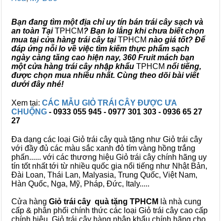
Bạn đang tìm một địa chỉ uy tín bán trái cây sạch và
an toàn Tại
TPHCM
? Bạn lo lắng khi chưa biết chọn
mua tại cửa hàng trái cây tại
TPHCM
nào giá tốt? Để
đáp ứng nỗi lo về việc tìm kiếm thực phẩm sạch
ngày càng tăng cao hiện nay, 360 Fruit mách bạn
một cửa hàng trái cây nhập khẩu
TPHCM
nổi tiếng,
được chọn mua nhiều nhất. Cùng theo dõi bài viết
dưới đây nhé!
Xem tại:
CÁC MẪU GIỎ TRÁI CÂY ĐƯỢC ƯA
CHUỘNG
- 0933 055 945 - 0977 301 303 - 0936 65 27
27
Đa dạng các loại Giỏ trái cây quà tặng như Giỏ trái cây
với đầy đủ các màu sắc xanh đỏ tím vàng hồng trắng
phấn...... với các thương hiệu Giỏ trái cây chính hãng uy
tín tốt nhất tới từ nhiều quốc gia nổi tiếng như Nhật Bản,
Đài Loan, Thái Lan, Malyasia, Trung Quốc, Việt Nam,
Hàn Quốc, Nga, Mỹ, Pháp, Đức, Italy.....
Cửa hàng
Giỏ trái cây quà tặng TPHCM
là nhà cung
cấp & phân phối chính thức các loại Giỏ trái cây cao cấp
chính hiệu, Giỏ trái cây hàng nhập khẩu chính hãng cho