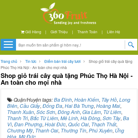
Giỏ Hàng
|
Giới Thiệu
|
Thanh Toán
|
Liên Hệ
Trang chủ
Tin tức
Điểm bán trái cây tươi
Shop giỏ trái cây quà tặng
Phúc Thọ Hà Nội - An toàn cho mọi nhà
Shop giỏ trái cây quà tặng Phúc Thọ Hà Nội -
An toàn cho mọi nhà
Quận/Huyện tags:
Ba Đình
,
Hoàn Kiếm
,
Tây Hồ
,
Long
Biên
,
Cầu Giấy
,
Đống Đa
,
Hai Bà Trưng
,
Hoàng Mai
,
Thanh Xuân
,
Sóc Sơn
,
Đông Anh
,
Gia Lâm
,
Từ Liêm
,
Thanh Trì
,
Bắc Từ Liêm
,
Mê Linh
,
Hà Đông
,
Sơn Tây
,
Ba
Vì
,
Đan Phượng
,
Hoài Đức
,
Quốc Oai
,
Thạch Thất
,
Chương Mỹ
,
Thanh Oai
,
Thường Tín
,
Phú Xuyên
,
Ứng
Hòa
,
Mỹ Đức