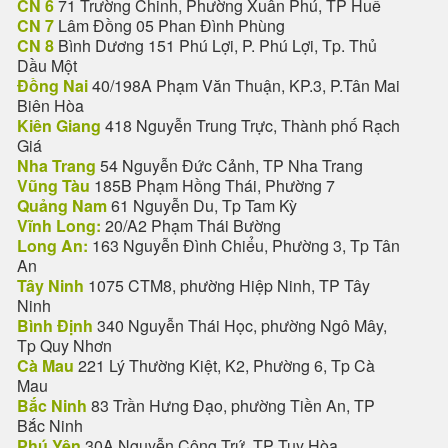
CN 6
71 Trường Chinh, Phường Xuân Phú, TP Huế
CN 7
Lâm Đồng 05 Phan Đình Phùng
CN 8
Bình Dương 151 Phú Lợi, P. Phú Lợi, Tp. Thủ
Dầu Một
Đồng Nai
40/198A Phạm Văn Thuận, KP.3, P.Tân Mai
Biên Hòa
Kiên Giang
418 Nguyễn Trung Trực, Thành phố Rạch
Giá
Nha Trang
54 Nguyễn Đức Cảnh, TP Nha Trang
Vũng Tàu
185B Phạm Hồng Thái, Phường 7
Quảng Nam
61 Nguyễn Du, Tp Tam Kỳ
Vĩnh Long:
20/A2 Phạm Thái Bường
Long An:
163 Nguyễn Đình Chiểu, Phường 3, Tp Tân
An
Tây Ninh
1075 CTM8, phường Hiệp Ninh, TP Tây
Ninh
Bình Định
340 Nguyễn Thái Học, phường Ngô Mây,
Tp Quy Nhơn
Cà Mau
221 Lý Thường Kiệt, K2, Phường 6, Tp Cà
Mau
Bắc Ninh
83 Trần Hưng Đạo, phường Tiền An, TP
Bắc Ninh
Phú Yên
30A Nguyễn Công Trứ, TP Tuy Hòa