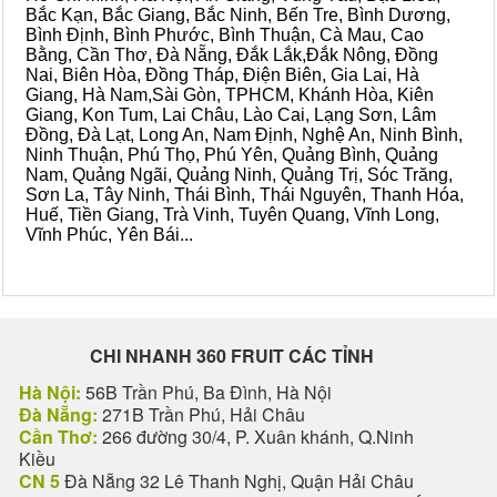
Bắc Kạn, Bắc Giang, Bắc Ninh, Bến Tre, Bình Dương,
Bình Định, Bình Phước, Bình Thuận, Cà Mau, Cao
Bằng, Cần Thơ, Đà Nẵng, Đắk Lắk,Đắk Nông, Đồng
Nai, Biên Hòa, Đồng Tháp, Điện Biên, Gia Lai, Hà
Giang, Hà Nam,Sài Gòn, TPHCM, Khánh Hòa, Kiên
Giang, Kon Tum, Lai Châu, Lào Cai, Lạng Sơn, Lâm
Đồng, Đà Lạt, Long An, Nam Định, Nghệ An, Ninh Bình,
Ninh Thuận, Phú Thọ, Phú Yên, Quảng Bình, Quảng
Nam, Quảng Ngãi, Quảng Ninh, Quảng Trị, Sóc Trăng,
Sơn La, Tây Ninh, Thái Bình, Thái Nguyên, Thanh Hóa,
Huế, Tiền Giang, Trà Vinh, Tuyên Quang, Vĩnh Long,
Vĩnh Phúc, Yên Bái...
CHI NHANH 360 FRUIT CÁC TỈNH
Hà Nội:
56B Trần Phú, Ba Đình, Hà Nội
Đà Nẵng:
271B Trần Phú, Hải Châu
Cần Thơ:
266 đường 30/4, P. Xuân khánh, Q.Ninh
Kiều
CN 5
Đà Nẵng 32 Lê Thanh Nghị, Quận Hải Châu