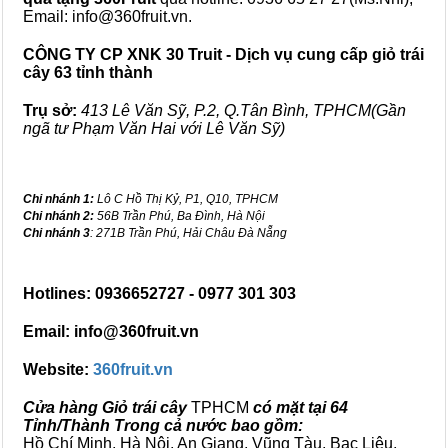
Email: info@360fruit.vn.
CÔNG TY CP XNK 30 Truit - Dịch vụ cung cấp giỏ trái
cây 63 tỉnh thành
Trụ sở:
413 Lê Văn Sỹ, P.2, Q.Tân Bình, TPHCM(Gần
ngã tư Phạm Văn Hai với Lê Văn Sỹ)
Chi nhánh 1:
Lô C Hồ Thị Kỷ, P1, Q10, TPHCM
Chi nhánh 2:
56B Trần Phú, Ba Đình, Hà Nội
Chi nhánh 3
: 271B Trần Phú, Hải Châu Đà Nẵng
Hotlines: 0936652727 - 0977 301 303
Email: info@360fruit.vn
Website:
360fruit.vn
Cửa hàng Giỏ trái cây
TPHCM
có mặt tại 64
Tỉnh/Thành Trong cả nước bao gồm:
Hồ Chí Minh, Hà Nội, An Giang, Vũng Tàu, Bạc Liêu,