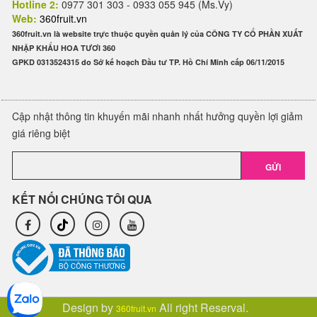
Hotline 2:
0977 301 303 - 0933 055 945 (Ms.Vy)
Web:
360fruit.vn
360fruit.vn là website trực thuộc quyền quản lý của CÔNG TY CỔ PHẦN XUẤT
NHẬP KHẨU HOA TƯƠI 360
GPKD 0313524315 do Sở kế hoạch Đầu tư TP. Hồ Chí Minh cấp 06/11/2015
Cập nhật thông tin khuyến mãi nhanh nhất hưởng quyền lợi giảm
giá riêng biệt
GỬI
KẾT NỐI CHÚNG TÔI QUA
Design by
All right Reserval.
360fruit.vn