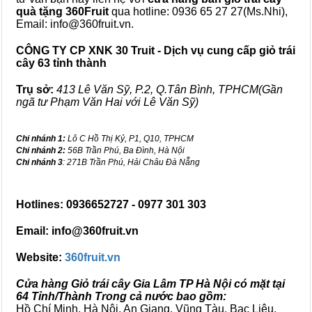
quà tặng
360Fruit
qua hotline: 0936 65 27 27(Ms.Nhi),
Email: info@360fruit.vn.
CÔNG TY CP XNK 30 Truit - Dịch vụ cung cấp giỏ trái
cây 63 tỉnh thành
Trụ sở:
413 Lê Văn Sỹ, P.2, Q.Tân Bình, TPHCM(Gần
ngã tư Phạm Văn Hai với Lê Văn Sỹ)
Chi nhánh 1:
Lô C Hồ Thị Kỷ, P1, Q10, TPHCM
Chi nhánh 2:
56B Trần Phú, Ba Đình, Hà Nội
Chi nhánh 3
: 271B Trần Phú, Hải Châu Đà Nẵng
Hotlines: 0936652727 - 0977 301 303
Email: info@360fruit.vn
Website:
360fruit.vn
Cửa hàng Giỏ trái cây Gia Lâm TP Hà Nội có mặt tại
64 Tỉnh/Thành Trong cả nước bao gồm:
Hồ Chí Minh, Hà Nội, An Giang, Vũng Tàu, Bạc Liêu,