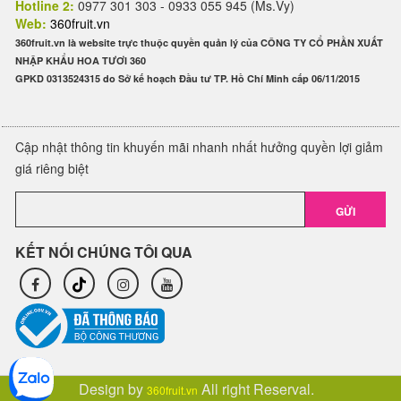
Hotline 2:
0977 301 303 - 0933 055 945 (Ms.Vy)
Web:
360fruit.vn
360fruit.vn là website trực thuộc quyền quản lý của CÔNG TY CỔ PHẦN XUẤT
NHẬP KHẨU HOA TƯƠI 360
GPKD 0313524315 do Sở kế hoạch Đầu tư TP. Hồ Chí Minh cấp 06/11/2015
Cập nhật thông tin khuyến mãi nhanh nhất hưởng quyền lợi giảm
giá riêng biệt
GỬI
KẾT NỐI CHÚNG TÔI QUA
Design by
All right Reserval.
360fruit.vn