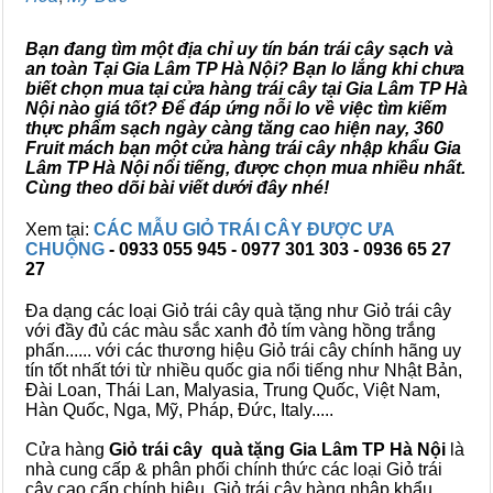
Bạn đang tìm một địa chỉ uy tín bán trái cây sạch và
an toàn Tại Gia Lâm TP Hà Nội? Bạn lo lắng khi chưa
biết chọn mua tại cửa hàng trái cây tại Gia Lâm TP Hà
Nội nào giá tốt? Để đáp ứng nỗi lo về việc tìm kiếm
thực phẩm sạch ngày càng tăng cao hiện nay, 360
Fruit mách bạn một cửa hàng trái cây nhập khẩu Gia
Lâm TP Hà Nội nổi tiếng, được chọn mua nhiều nhất.
Cùng theo dõi bài viết dưới đây nhé!
Xem tại:
CÁC MẪU GIỎ TRÁI CÂY ĐƯỢC ƯA
CHUỘNG
- 0933 055 945 - 0977 301 303 - 0936 65 27
27
Đa dạng các loại Giỏ trái cây quà tặng như Giỏ trái cây
với đầy đủ các màu sắc xanh đỏ tím vàng hồng trắng
phấn...... với các thương hiệu Giỏ trái cây chính hãng uy
tín tốt nhất tới từ nhiều quốc gia nổi tiếng như Nhật Bản,
Đài Loan, Thái Lan, Malyasia, Trung Quốc, Việt Nam,
Hàn Quốc, Nga, Mỹ, Pháp, Đức, Italy.....
Cửa hàng
Giỏ trái cây quà tặng Gia Lâm TP Hà Nội
là
nhà cung cấp & phân phối chính thức các loại Giỏ trái
cây cao cấp chính hiệu, Giỏ trái cây hàng nhập khẩu