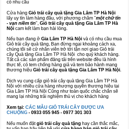
có nhu cầu
Cửa hàng
Giỏ trái cây quà tặng Gia Lâm TP Hà Nội
lấy uy tín làm hàng đầu, với phương châm "
một chữ tín
- vạn niềm tin
",
Giỏ trái cây
quà tặng
Gia Lâm TP Hà
Nội
cam kết làm bạn hài lòng.
Nếu bạn đang ở
Gia Lâm TP Hà Nội
và có nhu cầu mua
Giỏ trái cây quà tặng, Bạn đừng ngại khoảng cách xa,
chúng tôi sẽ cử nhân viên trở tới tận nơi giao Giỏ trái
cây Quà tặng Gia Lâm TP Hà Nội cho quý khách hàng.
Tất cả các sản phẩm đăng tải trên website đều là hình
thực tế, có tem chống hàng giả và tem bảo hành mang
thương hiệu
Giỏ trái cây quà tặng Gia Lâm TP Hà Nội
.
Dịch vụ cung cấp giỏ trái cây quà tặng Gia Lâm TP Hà
Nội với nhiều cửa hàng nhượng quyền thương hiệu tại
Gia Lâm TP Hà Nội Cũng như toàn quốc chắc chắn sẽ
mang lại những trải nghiệm thù vị cho khách hàng
Xem tại:
CÁC MẪU GIỎ TRÁI CÂY ĐƯỢC ƯA
CHUỘNG
- 0933 055 945 - 0977 301 303
Nếu muốn đặt
giỏ trái cây quà tặng
hay cần thắc mắc,
tư vấn bạn hãy liên hệ với
cửa hàng bán
giỏ trái cây