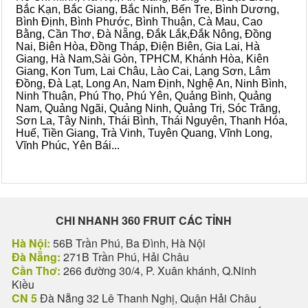
Bắc Kạn, Bắc Giang, Bắc Ninh, Bến Tre, Bình Dương,
Bình Định, Bình Phước, Bình Thuận, Cà Mau, Cao
Bằng, Cần Thơ, Đà Nẵng, Đắk Lắk,Đắk Nông, Đồng
Nai, Biên Hòa, Đồng Tháp, Điện Biên, Gia Lai, Hà
Giang, Hà Nam,Sài Gòn, TPHCM, Khánh Hòa, Kiên
Giang, Kon Tum, Lai Châu, Lào Cai, Lạng Sơn, Lâm
Đồng, Đà Lạt, Long An, Nam Định, Nghệ An, Ninh Bình,
Ninh Thuận, Phú Thọ, Phú Yên, Quảng Bình, Quảng
Nam, Quảng Ngãi, Quảng Ninh, Quảng Trị, Sóc Trăng,
Sơn La, Tây Ninh, Thái Bình, Thái Nguyên, Thanh Hóa,
Huế, Tiền Giang, Trà Vinh, Tuyên Quang, Vĩnh Long,
Vĩnh Phúc, Yên Bái...
CHI NHANH 360 FRUIT CÁC TỈNH
Hà Nội:
56B Trần Phú, Ba Đình, Hà Nội
Đà Nẵng:
271B Trần Phú, Hải Châu
Cần Thơ:
266 đường 30/4, P. Xuân khánh, Q.Ninh
Kiều
CN 5
Đà Nẵng 32 Lê Thanh Nghị, Quận Hải Châu