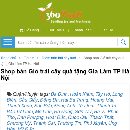
Giỏ Hàng
|
Giới Thiệu
|
Thanh Toán
|
Liên Hệ
Trang chủ
Tin tức
Điểm bán trái cây tươi
Shop bán Giỏ trái cây quà
tặng Gia Lâm TP Hà Nội
Shop bán Giỏ trái cây quà tặng Gia Lâm TP Hà
Nội
Quận/Huyện tags:
Ba Đình
,
Hoàn Kiếm
,
Tây Hồ
,
Long
Biên
,
Cầu Giấy
,
Đống Đa
,
Hai Bà Trưng
,
Hoàng Mai
,
Thanh Xuân
,
Sóc Sơn
,
Đông Anh
,
Từ Liêm
,
Thanh Trì
,
Bắc Từ Liêm
,
Mê Linh
,
Hà Đông
,
Sơn Tây
,
Ba Vì
,
Phúc
Thọ
,
Đan Phượng
,
Hoài Đức
,
Quốc Oai
,
Thạch Thất
,
Chương Mỹ
,
Thanh Oai
,
Thường Tín
,
Phú Xuyên
,
Ứng
Hòa
,
Mỹ Đức