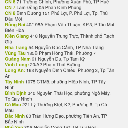
CN 6
71 Trường Chinh, Phường Xuân Phú, TP Huế
CN 7
Lâm Đồng 05 Phan Đình Phùng
CN 8
Bình Dương 151 Phú Lợi, P. Phú Lợi, Tp. Thủ
Dầu Một
Đồng Nai
40/198A Phạm Văn Thuận, KP.3, P.Tân Mai
Biên Hòa
Kiên Giang
418 Nguyễn Trung Trực, Thành phố Rạch
Giá
Nha Trang
54 Nguyễn Đức Cảnh, TP Nha Trang
Vũng Tàu
185B Phạm Hồng Thái, Phường 7
Quảng Nam
61 Nguyễn Du, Tp Tam Kỳ
Vĩnh Long:
20/A2 Phạm Thái Bường
Long An:
163 Nguyễn Đình Chiểu, Phường 3, Tp Tân
An
Tây Ninh
1075 CTM8, phường Hiệp Ninh, TP Tây
Ninh
Bình Định
340 Nguyễn Thái Học, phường Ngô Mây,
Tp Quy Nhơn
Cà Mau
221 Lý Thường Kiệt, K2, Phường 6, Tp Cà
Mau
Bắc Ninh
83 Trần Hưng Đạo, phường Tiền An, TP
Bắc Ninh
Phú Yên
30A Nguyễn Công Trứ, TP Tuy Hòa