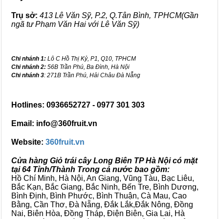
Trụ sở:
413 Lê Văn Sỹ, P.2, Q.Tân Bình, TPHCM(Gần
ngã tư Phạm Văn Hai với Lê Văn Sỹ)
Chi nhánh 1:
Lô C Hồ Thị Kỷ, P1, Q10, TPHCM
Chi nhánh 2:
56B Trần Phú, Ba Đình, Hà Nội
Chi nhánh 3
: 271B Trần Phú, Hải Châu Đà Nẵng
Hotlines: 0936652727 - 0977 301 303
Email: info@360fruit.vn
Website:
360fruit.vn
Cửa hàng Giỏ trái cây Long Biên TP Hà Nội có mặt
tại 64 Tỉnh/Thành Trong cả nước bao gồm:
Hồ Chí Minh, Hà Nội, An Giang, Vũng Tàu, Bạc Liêu,
Bắc Kạn, Bắc Giang, Bắc Ninh, Bến Tre, Bình Dương,
Bình Định, Bình Phước, Bình Thuận, Cà Mau, Cao
Bằng, Cần Thơ, Đà Nẵng, Đắk Lắk,Đắk Nông, Đồng
Nai, Biên Hòa, Đồng Tháp, Điện Biên, Gia Lai, Hà