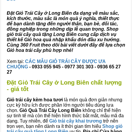
Đặt Giỏ Trái Cây ở Long Biên đa dạng về màu sắc,
kích thước, màu sắc là món quà ý nghĩa, thiết thực
để bạn dành tặng đến người thân, bạn bè, đối tác,
đồng nghiệp trong những dịp lễ quan trọng. Shop
giỏ trái cây quà tặng Long Biên cung cấp dịch vụ
thiết kế Giỏ hoa quả nhập khẩu đón đầu xu hướng.
Cùng 360 Fruit theo dõi bài viết dưới đây để lựa chọn
Giỏ hoa trái cây phù hợp nhé!
Xem tại:
CÁC MẪU GIỎ TRÁI CÂY ĐƯỢC ƯA
CHUỘNG
- 0933 055 945 - 0977 301 303 - 0936 65 27
27
Đặt Giỏ Trái Cây ở Long Biên chất lượng
- giá tốt
Giỏ trái cây kèm hoa tươi
là món quà đơn giản nhưng
cực kỳ hữu ích được phần lớn người tiêu dùng lựa
chọn.
Giỏ Quà Trái Cây Long Biên
không chỉ thể hiện
sự tinh tế mà còn thể hiện hình thức bắt mắt, mẫu mã đa
dạng. Tuy nhiên, để
Giỏ trái cây khai trương
trở nên
trọn vẹn, bạn nên dành ra ít thời gian tìm hiểu
Shop giỏ
trái cây quà tặng Long Biên
uy tín.
Địa chỉ Cửa hàng