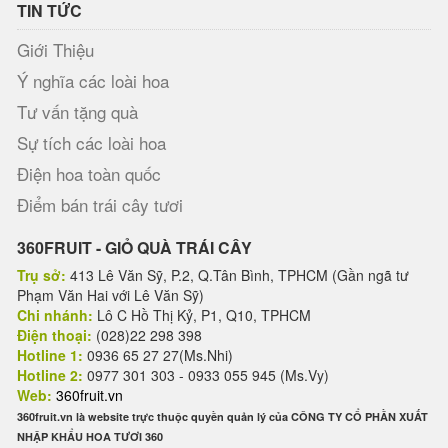
TIN TỨC
Giới Thiệu
Ý nghĩa các loài hoa
Tư vấn tặng quà
Sự tích các loài hoa
Điện hoa toàn quốc
Điểm bán trái cây tươi
360FRUIT - GIỎ QUÀ TRÁI CÂY
Trụ sở:
413 Lê Văn Sỹ, P.2, Q.Tân Bình, TPHCM (Gần ngã tư
Phạm Văn Hai với Lê Văn Sỹ)
Chi nhánh:
Lô C Hồ Thị Kỷ, P1, Q10, TPHCM
Điện thoại:
(028)22 298 398
Hotline 1:
0936 65 27 27(Ms.Nhi)
Hotline 2:
0977 301 303 - 0933 055 945 (Ms.Vy)
Web:
360fruit.vn
360fruit.vn là website trực thuộc quyền quản lý của CÔNG TY CỔ PHẦN XUẤT
NHẬP KHẨU HOA TƯƠI 360