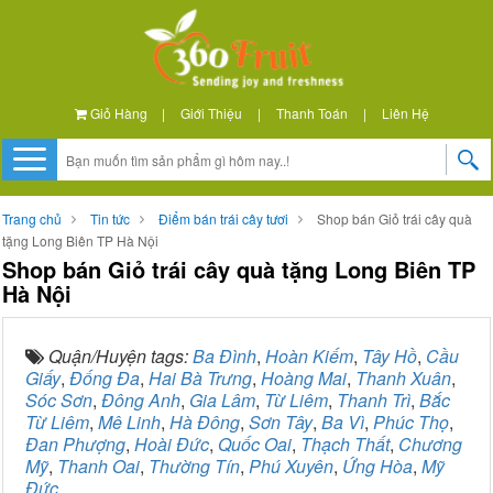
Giỏ Hàng
|
Giới Thiệu
|
Thanh Toán
|
Liên Hệ
Trang chủ
Tin tức
Điểm bán trái cây tươi
Shop bán Giỏ trái cây quà
tặng Long Biên TP Hà Nội
Shop bán Giỏ trái cây quà tặng Long Biên TP
Hà Nội
Quận/Huyện tags:
Ba Đình
,
Hoàn Kiếm
,
Tây Hồ
,
Cầu
Giấy
,
Đống Đa
,
Hai Bà Trưng
,
Hoàng Mai
,
Thanh Xuân
,
Sóc Sơn
,
Đông Anh
,
Gia Lâm
,
Từ Liêm
,
Thanh Trì
,
Bắc
Từ Liêm
,
Mê Linh
,
Hà Đông
,
Sơn Tây
,
Ba Vì
,
Phúc Thọ
,
Đan Phượng
,
Hoài Đức
,
Quốc Oai
,
Thạch Thất
,
Chương
Mỹ
,
Thanh Oai
,
Thường Tín
,
Phú Xuyên
,
Ứng Hòa
,
Mỹ
Đức