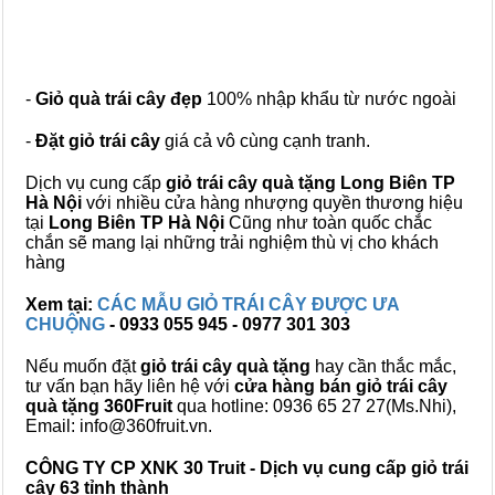
-
Giỏ quà trái cây đẹp
100% nhập khẩu từ nước ngoài
-
Đặt giỏ trái cây
giá cả vô cùng cạnh tranh.
Dịch vụ cung cấp
giỏ trái cây quà tặng Long Biên TP
Hà Nội
với nhiều cửa hàng nhượng quyền thương hiệu
tại
Long Biên TP Hà Nội
Cũng như toàn quốc chắc
chắn sẽ mang lại những trải nghiệm thù vị cho khách
hàng
Xem tại:
CÁC MẪU GIỎ TRÁI CÂY ĐƯỢC ƯA
CHUỘNG
- 0933 055 945 - 0977 301 303
Nếu muốn đặt
giỏ trái cây quà tặng
hay cần thắc mắc,
tư vấn bạn hãy liên hệ với
cửa hàng bán
giỏ trái cây
quà tặng
360Fruit
qua hotline: 0936 65 27 27(Ms.Nhi),
Email: info@360fruit.vn.
CÔNG TY CP XNK 30 Truit - Dịch vụ cung cấp giỏ trái
cây 63 tỉnh thành