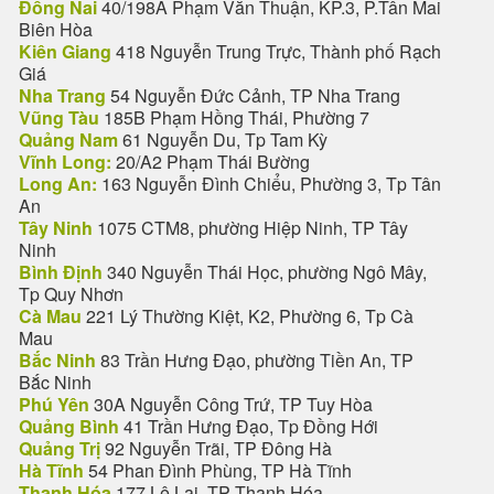
Đồng Nai
40/198A Phạm Văn Thuận, KP.3, P.Tân Mai
Biên Hòa
Kiên Giang
418 Nguyễn Trung Trực, Thành phố Rạch
Giá
Nha Trang
54 Nguyễn Đức Cảnh, TP Nha Trang
Vũng Tàu
185B Phạm Hồng Thái, Phường 7
Quảng Nam
61 Nguyễn Du, Tp Tam Kỳ
Vĩnh Long:
20/A2 Phạm Thái Bường
Long An:
163 Nguyễn Đình Chiểu, Phường 3, Tp Tân
An
Tây Ninh
1075 CTM8, phường Hiệp Ninh, TP Tây
Ninh
Bình Định
340 Nguyễn Thái Học, phường Ngô Mây,
Tp Quy Nhơn
Cà Mau
221 Lý Thường Kiệt, K2, Phường 6, Tp Cà
Mau
Bắc Ninh
83 Trần Hưng Đạo, phường Tiền An, TP
Bắc Ninh
Phú Yên
30A Nguyễn Công Trứ, TP Tuy Hòa
Quảng Bình
41 Trần Hưng Đạo, Tp Đồng Hới
Quảng Trị
92 Nguyễn Trãi, TP Đông Hà
Hà Tĩnh
54 Phan Đình Phùng, TP Hà Tĩnh
Thanh Hóa
177 Lê Lai, TP Thanh Hóa