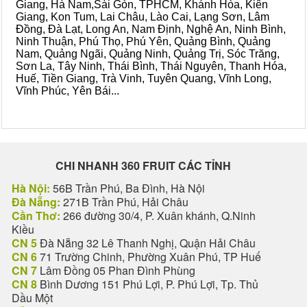
Giang, Hà Nam,Sài Gòn, TPHCM, Khánh Hòa, Kiên
Giang, Kon Tum, Lai Châu, Lào Cai, Lạng Sơn, Lâm
Đồng, Đà Lạt, Long An, Nam Định, Nghệ An, Ninh Bình,
Ninh Thuận, Phú Thọ, Phú Yên, Quảng Bình, Quảng
Nam, Quảng Ngãi, Quảng Ninh, Quảng Trị, Sóc Trăng,
Sơn La, Tây Ninh, Thái Bình, Thái Nguyên, Thanh Hóa,
Huế, Tiền Giang, Trà Vinh, Tuyên Quang, Vĩnh Long,
Vĩnh Phúc, Yên Bái...
CHI NHANH 360 FRUIT CÁC TỈNH
Hà Nội:
56B Trần Phú, Ba Đình, Hà Nội
Đà Nẵng:
271B Trần Phú, Hải Châu
Cần Thơ:
266 đường 30/4, P. Xuân khánh, Q.Ninh
Kiều
CN 5
Đà Nẵng 32 Lê Thanh Nghị, Quận Hải Châu
CN 6
71 Trường Chinh, Phường Xuân Phú, TP Huế
CN 7
Lâm Đồng 05 Phan Đình Phùng
CN 8
Bình Dương 151 Phú Lợi, P. Phú Lợi, Tp. Thủ
Dầu Một