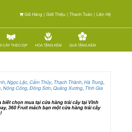
Giỏ Hàng
|
Giới Thiệu
|
Thanh Toán
|
Liên Hệ
I CÂY THEO DỊP
HOA TẶNG KÈM
QUÀ TẶNG KÈM
nh
,
Ngọc Lặc
,
Cẩm Thủy
,
Thạch Thành
,
Hà Trung
,
h
,
Nông Cống
,
Đông Sơn
,
Quảng Xương
,
Tĩnh Gia
 biết chọn mua tại cửa hàng trái cây tại Vĩnh
ay, 360 Fruit mách bạn một cửa hàng trái cây
!