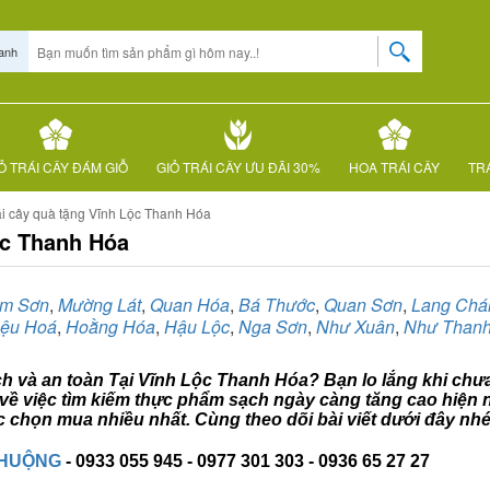
anh
Ỏ TRÁI CÂY ĐÁM GIỖ
GIỎ TRÁI CÂY ƯU ĐÃI 30%
HOA TRÁI CÂY
TRÁ
ái cây quà tặng Vĩnh Lộc Thanh Hóa
ộc Thanh Hóa
m Sơn
,
Mường Lát
,
Quan Hóa
,
Bá Thước
,
Quan Sơn
,
Lang Chá
iệu Hoá
,
Hoằng Hóa
,
Hậu Lộc
,
Nga Sơn
,
Như Xuân
,
Như Than
ạch và an toàn Tại Vĩnh Lộc Thanh Hóa? Bạn lo lắng khi chưa
về việc tìm kiếm thực phẩm sạch ngày càng tăng cao hiện n
 chọn mua nhiều nhất. Cùng theo dõi bài viết dưới đây nhé
CHUỘNG
- 0933 055 945 - 0977 301 303 - 0936 65 27 27