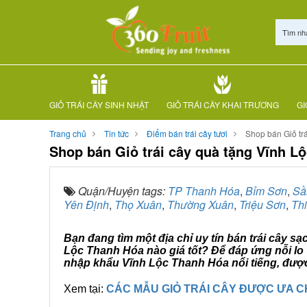
Tìm nh
GIỎ TRÁI CÂY SINH NHẬT
GIỎ TRÁI CÂY KHAI TRƯƠNG
GI
Trang chủ
Tin tức
Điểm bán trái cây tươi
Shop bán Giỏ tr
Shop bán Giỏ trái cây quà tặng Vĩnh L
Quận/Huyện tags:
TP Thanh Hóa
,
Bỉm Sơn
,
Sầ
Yên Định
,
Thọ Xuân
,
Thường Xuân
,
Triệu Sơn
,
Th
Bạn đang tìm một địa chỉ uy tín bán trái cây s
Lộc Thanh Hóa nào giá tốt? Để đáp ứng nỗi lo 
nhập khẩu Vĩnh Lộc Thanh Hóa nổi tiếng, được
Xem tại:
CÁC MẪU GIỎ TRÁI CÂY ĐƯỢC ƯA 