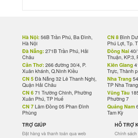
Hà Nội:
56B Trần Phú, Ba Đình,
CN 8
Bình Dươ
Hà Nội
Phú Lợi, Tp. 
Đà Nẵng:
271B Trần Phú, Hải
Đồng Nai
40/
Châu
Thuận, KP.3, 
Cần Thơ:
266 đường 30/4, P.
Kiên Giang
4
Xuân khánh, Q.Ninh Kiều
Trực, Thành 
CN 5
Đà Nẵng 32 Lê Thanh Nghị,
Nha Trang
54
Quận Hải Châu
TP Nha Trang
CN 6
71 Trường Chinh, Phường
Vũng Tàu
185
Xuân Phú, TP Huế
Phường 7
CN 7
Lâm Đồng 05 Phan Đình
Quảng Nam
6
Phùng
Tam Kỳ
TRỢ GIÚP
HỖ TRỢ 
Đặt hàng và thanh toán qua web
Chính sách 