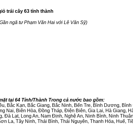
ỏ trái cây 63 tỉnh thành
Gần ngã tư Phạm Văn Hai với Lê Văn Sỹ)
mặt tại 64 Tỉnh/Thành Trong cả nước bao gồm:
iêu, Bắc Kạn, Bắc Giang, Bắc Ninh, Bến Tre, Bình Dương, Bìn
g Nai, Biên Hòa, Đồng Tháp, Điện Biên, Gia Lai, Hà Giang,
g, Đà Lạt, Long An, Nam Định, Nghệ An, Ninh Bình, Ninh Thuậ
ơn La, Tây Ninh, Thái Bình, Thái Nguyên, Thanh Hóa, Huế, Ti