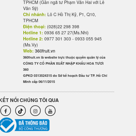
TPHCM (Gần ngã tư Phạm Văn Hai với Lê
Văn Sỹ)
Chi nhánh:
Lô C Hồ Thị Kỷ, P1, Q10,
TPHCM
Điện thoại:
(028)22 298 398
Hotline 1:
0936 65 27 27(Ms.Nhi)
Hotline 2:
0977 301 303 - 0933 055 945
(Ms.Vy)
Web:
360fruit.vn
360fruit.vn là website trực thuộc quyền quản lý của
CÔNG TY CỔ PHẦN XUẤT NHẬP KHẨU HOA TƯƠI
360
GPKD 0313524315 do Sở kế hoạch Đầu tư TP. Hồ Chí
Minh cấp 06/11/2015
KẾT NỐI CHÚNG TÔI QUA