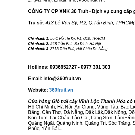
CÔNG TY CP XNK 30 Truit - Dịch vụ cung cấp gi
Trụ sở:
413 Lê Văn Sỹ, P.2, Q.Tân Bình, TPHCM(
Chi nhánh 1:
Lô C Hồ Thị Kỷ, P1, Q10, TPHCM
Chi nhánh 2:
56B Trần Phú, Ba Đình, Hà Nội
Chi nhánh 3
: 271B Trần Phú, Hải Châu Đà Nẵng
Hotlines: 0936652727 - 0977 301 303
Email: info@360fruit.vn
Website:
360fruit.vn
Cửa hàng Giỏ trái cây Vĩnh Lộc Thanh Hóa có 
Hồ Chí Minh, Hà Nội, An Giang, Vũng Tàu, Bạc L
Bằng, Cần Thơ, Đà Nẵng, Đắk Lắk,Đắk Nông, Đồn
Kon Tum, Lai Châu, Lào Cai, Lạng Sơn, Lâm Đồn
Quảng Ngãi, Quảng Ninh, Quảng Trị, Sóc Trăng, S
Phúc, Yên Bái...