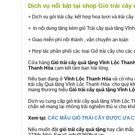
Dịch vụ nổi bật tại shop Giỏ trái câ
+ Dịch vụ gói trái cây, kết hợp hoa tươi và trái c
+ In nội dung tặng kèm giỏ Trái cây quà tặng Vĩ
+ Giao miễn phí nội thành , vận chuyển an toàn
+ Hợp tác phân phối các loại Giỏ trái cây cho các 
Cửa hàng
Giỏ trái cây quà tặng Vĩnh Lộc Than
Thanh Hóa
cam kết làm bạn hài lòng.
Nếu bạn đang ở
Vĩnh Lộc Thanh Hóa
và có nhu 
trái cây Quà tặng Vĩnh Lộc Thanh Hóa cho quý khá
mang thương hiệu
Giỏ trái cây quà tặng Vĩnh 
Dịch vụ cung cấp giỏ trái cây quà tặng Vĩnh Lộ
chắn sẽ mang lại những trải nghiệm thù vị cho kh
Xem tại:
CÁC MẪU GIỎ TRÁI CÂY ĐƯỢC ƯA
Nếu muốn đặt
giỏ trái cây quà tặng
hay cần thắc 
27(Ms.Nhi), Email: info@360fruit.vn.