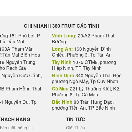
CHI NHANH 360 FRUIT CÁC TỈNH
ng 151 Phú Lợi, P.
Vĩnh Long:
20/A2 Phạm Thái
Thủ Dầu Một
Bường
198A Phạm Văn
Long An:
163 Nguyễn Đình
P.Tân Mai Biên Hòa
Chiểu, Phường 3, Tp Tân An
18 Nguyễn Trung
Tây Ninh
1075 CTM8, phường
phố Rạch Giá
Hiệp Ninh, TP Tây Ninh
 Nguyễn Đức Cảnh,
Bình Định
340 Nguyễn Thái Học,
phường Ngô Mây, Tp Quy Nhơn
B Phạm Hồng Thái,
Cà Mau
221 Lý Thường Kiệt, K2,
Phường 6, Tp Cà Mau
1 Nguyễn Du, Tp
Bắc Ninh
83 Trần Hưng Đạo,
phường Tiền An, TP Bắc Ninh
KHÁCH HÀNG
TIN TỨC
bảo mật thông tin
Giới Thiệu