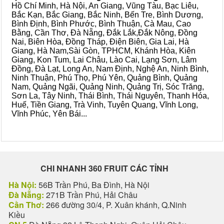
Hồ Chí Minh, Hà Nội, An Giang, Vũng Tàu, Bạc Liêu,
Bắc Kạn, Bắc Giang, Bắc Ninh, Bến Tre, Bình Dương,
Bình Định, Bình Phước, Bình Thuận, Cà Mau, Cao
Bằng, Cần Thơ, Đà Nẵng, Đắk Lắk,Đắk Nông, Đồng
Nai, Biên Hòa, Đồng Tháp, Điện Biên, Gia Lai, Hà
Giang, Hà Nam,Sài Gòn, TPHCM, Khánh Hòa, Kiên
Giang, Kon Tum, Lai Châu, Lào Cai, Lạng Sơn, Lâm
Đồng, Đà Lạt, Long An, Nam Định, Nghệ An, Ninh Bình,
Ninh Thuận, Phú Thọ, Phú Yên, Quảng Bình, Quảng
Nam, Quảng Ngãi, Quảng Ninh, Quảng Trị, Sóc Trăng,
Sơn La, Tây Ninh, Thái Bình, Thái Nguyên, Thanh Hóa,
Huế, Tiền Giang, Trà Vinh, Tuyên Quang, Vĩnh Long,
Vĩnh Phúc, Yên Bái...
CHI NHANH 360 FRUIT CÁC TỈNH
Hà Nội:
56B Trần Phú, Ba Đình, Hà Nội
Đà Nẵng:
271B Trần Phú, Hải Châu
Cần Thơ:
266 đường 30/4, P. Xuân khánh, Q.Ninh
Kiều