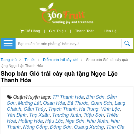
Giỏ Hàng
|
Giới Thiệu
|
Thanh Toán
|
Liên Hệ
Trang chủ
Tin tức
Điểm bán trái cây tươi
Shop bán Giỏ trái cây quà
tặng Ngọc Lặc Thanh Hóa
Shop bán Giỏ trái cây quà tặng Ngọc Lặc
Thanh Hóa
Quận/Huyện tags:
TP Thanh Hóa
,
Bỉm Sơn
,
Sầm
Sơn
,
Mường Lát
,
Quan Hóa
,
Bá Thước
,
Quan Sơn
,
Lang
Chánh
,
Cẩm Thủy
,
Thạch Thành
,
Hà Trung
,
Vĩnh Lộc
,
Yên Định
,
Thọ Xuân
,
Thường Xuân
,
Triệu Sơn
,
Thiệu
Hoá
,
Hoằng Hóa
,
Hậu Lộc
,
Nga Sơn
,
Như Xuân
,
Như
Thanh
,
Nông Cống
,
Đông Sơn
,
Quảng Xương
,
Tĩnh Gia