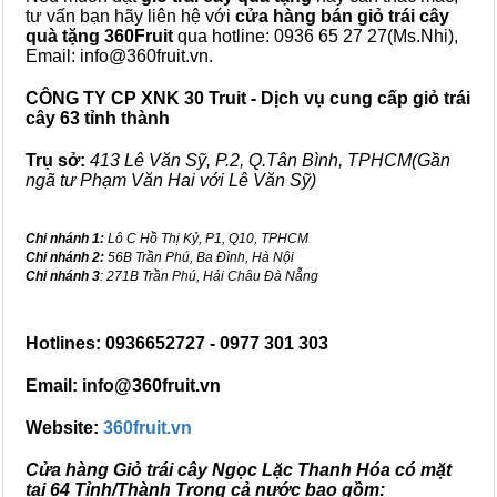
tư vấn bạn hãy liên hệ với
cửa hàng bán
giỏ trái cây
quà tặng
360Fruit
qua hotline: 0936 65 27 27(Ms.Nhi),
Email: info@360fruit.vn.
CÔNG TY CP XNK 30 Truit - Dịch vụ cung cấp giỏ trái
cây 63 tỉnh thành
Trụ sở:
413 Lê Văn Sỹ, P.2, Q.Tân Bình, TPHCM(Gần
ngã tư Phạm Văn Hai với Lê Văn Sỹ)
Chi nhánh 1:
Lô C Hồ Thị Kỷ, P1, Q10, TPHCM
Chi nhánh 2:
56B Trần Phú, Ba Đình, Hà Nội
Chi nhánh 3
: 271B Trần Phú, Hải Châu Đà Nẵng
Hotlines: 0936652727 - 0977 301 303
Email: info@360fruit.vn
Website:
360fruit.vn
Cửa hàng Giỏ trái cây Ngọc Lặc Thanh Hóa có mặt
tại 64 Tỉnh/Thành Trong cả nước bao gồm: