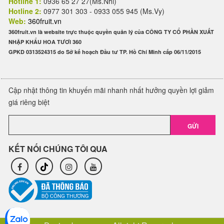
Hotline 1:
0936 65 27 27(Ms.Nhi)
Hotline 2:
0977 301 303 - 0933 055 945 (Ms.Vy)
Web:
360fruit.vn
360fruit.vn là website trực thuộc quyền quản lý của CÔNG TY CỔ PHẦN XUẤT
NHẬP KHẨU HOA TƯƠI 360
GPKD 0313524315 do Sở kế hoạch Đầu tư TP. Hồ Chí Minh cấp 06/11/2015
Cập nhật thông tin khuyến mãi nhanh nhất hưởng quyền lợi giảm
giá riêng biệt
GỬI
KẾT NỐI CHÚNG TÔI QUA