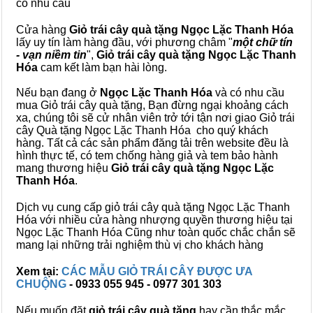
có nhu cầu
Cửa hàng
Giỏ trái cây quà tặng Ngọc Lặc Thanh Hóa
lấy uy tín làm hàng đầu, với phương châm "
một chữ tín
- vạn niềm tin
",
Giỏ trái cây
quà tặng
Ngọc Lặc Thanh
Hóa
cam kết làm bạn hài lòng.
Nếu bạn đang ở
Ngọc Lặc Thanh Hóa
và có nhu cầu
mua Giỏ trái cây quà tặng, Bạn đừng ngại khoảng cách
xa, chúng tôi sẽ cử nhân viên trở tới tận nơi giao Giỏ trái
cây Quà tặng Ngọc Lặc Thanh Hóa cho quý khách
hàng. Tất cả các sản phẩm đăng tải trên website đều là
hình thực tế, có tem chống hàng giả và tem bảo hành
mang thương hiệu
Giỏ trái cây quà tặng Ngọc Lặc
Thanh Hóa
.
Dịch vụ cung cấp giỏ trái cây quà tặng Ngọc Lặc Thanh
Hóa với nhiều cửa hàng nhượng quyền thương hiệu tại
Ngọc Lặc Thanh Hóa Cũng như toàn quốc chắc chắn sẽ
mang lại những trải nghiệm thù vị cho khách hàng
Xem tại:
CÁC MẪU GIỎ TRÁI CÂY ĐƯỢC ƯA
CHUỘNG
- 0933 055 945 - 0977 301 303
Nếu muốn đặt
giỏ trái cây quà tặng
hay cần thắc mắc,