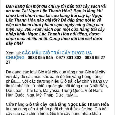
Bạn đang tìm một địa chỉ uy tín bán trái cây sạch và
an toàn Tại Ngọc Lặc Thanh Hóa? Bạn lo lắng khi
chưa biết chọn mua tại cửa hàng trái cây tại Ngọc
Lặc Thanh Hóa nào giá tốt? Để đáp ứng nỗi lo về
việc tìm kiếm thực phẩm sạch ngày càng tăng cao
hiện nay, 360 Fruit mách bạn một cửa hàng trái cây
nhập khẩu Ngọc Lặc Thanh Hóa nổi tiếng, được
chọn mua nhiều nhất. Cùng theo dõi bài viết dưới
đây nhé!
Xem tại:
CÁC MẪU GIỎ TRÁI CÂY ĐƯỢC ƯA
CHUỘNG
- 0933 055 945 - 0977 301 303 - 0936 65 27
27
Đa dạng các loại Giỏ trái cây quà tặng như Giỏ trái cây
với đầy đủ các màu sắc xanh đỏ tím vàng hồng trắng
phấn...... với các thương hiệu Giỏ trái cây chính hãng uy
tín tốt nhất tới từ nhiều quốc gia nổi tiếng như Nhật Bản,
Đài Loan, Thái Lan, Malyasia, Trung Quốc, Việt Nam,
Hàn Quốc, Nga, Mỹ, Pháp, Đức, Italy.....
Cửa hàng
Giỏ trái cây quà tặng Ngọc Lặc Thanh Hóa
là nhà cung cấp & phân phối chính thức các loại Giỏ trái
cây cao cấp chính hiệu, Giỏ trái cây hàng nhập khẩu