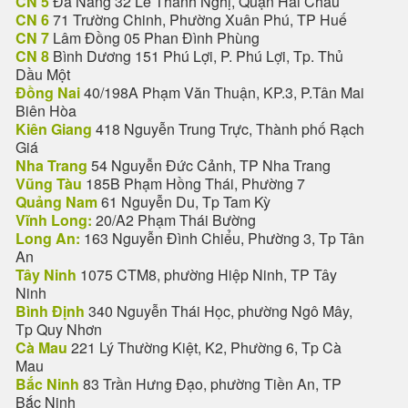
CN 5
Đà Nẵng 32 Lê Thanh Nghị, Quận Hải Châu
CN 6
71 Trường Chinh, Phường Xuân Phú, TP Huế
CN 7
Lâm Đồng 05 Phan Đình Phùng
CN 8
Bình Dương 151 Phú Lợi, P. Phú Lợi, Tp. Thủ
Dầu Một
Đồng Nai
40/198A Phạm Văn Thuận, KP.3, P.Tân Mai
Biên Hòa
Kiên Giang
418 Nguyễn Trung Trực, Thành phố Rạch
Giá
Nha Trang
54 Nguyễn Đức Cảnh, TP Nha Trang
Vũng Tàu
185B Phạm Hồng Thái, Phường 7
Quảng Nam
61 Nguyễn Du, Tp Tam Kỳ
Vĩnh Long:
20/A2 Phạm Thái Bường
Long An:
163 Nguyễn Đình Chiểu, Phường 3, Tp Tân
An
Tây Ninh
1075 CTM8, phường Hiệp Ninh, TP Tây
Ninh
Bình Định
340 Nguyễn Thái Học, phường Ngô Mây,
Tp Quy Nhơn
Cà Mau
221 Lý Thường Kiệt, K2, Phường 6, Tp Cà
Mau
Bắc Ninh
83 Trần Hưng Đạo, phường Tiền An, TP
Bắc Ninh