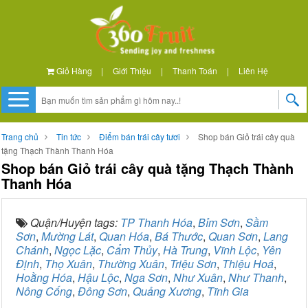
Giỏ Hàng
|
Giới Thiệu
|
Thanh Toán
|
Liên Hệ
Trang chủ
Tin tức
Điểm bán trái cây tươi
Shop bán Giỏ trái cây quà
tặng Thạch Thành Thanh Hóa
Shop bán Giỏ trái cây quà tặng Thạch Thành
Thanh Hóa
Quận/Huyện tags:
TP Thanh Hóa
,
Bỉm Sơn
,
Sầm
Sơn
,
Mường Lát
,
Quan Hóa
,
Bá Thước
,
Quan Sơn
,
Lang
Chánh
,
Ngọc Lặc
,
Cẩm Thủy
,
Hà Trung
,
Vĩnh Lộc
,
Yên
Định
,
Thọ Xuân
,
Thường Xuân
,
Triệu Sơn
,
Thiệu Hoá
,
Hoằng Hóa
,
Hậu Lộc
,
Nga Sơn
,
Như Xuân
,
Như Thanh
,
Nông Cống
,
Đông Sơn
,
Quảng Xương
,
Tĩnh Gia