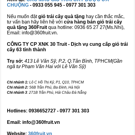
CHUỘNG
- 0933 055 945 - 0977 301 303
Nếu muốn đặt
giỏ trái cây quà tặng
hay cần thắc mắc,
tư vấn bạn hãy liên hệ với
cửa hàng bán
giỏ trái cây
quà tặng
360Fruit
qua hotline: 0936 65 27 27(Ms.Nhi),
Email: info@360fruit.vn.
CÔNG TY CP XNK 30 Truit - Dịch vụ cung cấp giỏ trái
cây 63 tỉnh thành
Trụ sở:
413 Lê Văn Sỹ, P.2, Q.Tân Bình, TPHCM(Gần
ngã tư Phạm Văn Hai với Lê Văn Sỹ)
Chi nhánh 1:
Lô C Hồ Thị Kỷ, P1, Q10, TPHCM
Chi nhánh 2:
56B Trần Phú, Ba Đình, Hà Nội
Chi nhánh 3
: 271B Trần Phú, Hải Châu Đà Nẵng
Hotlines: 0936652727 - 0977 301 303
Email: info@360fruit.vn
Website:
360fruit.vn