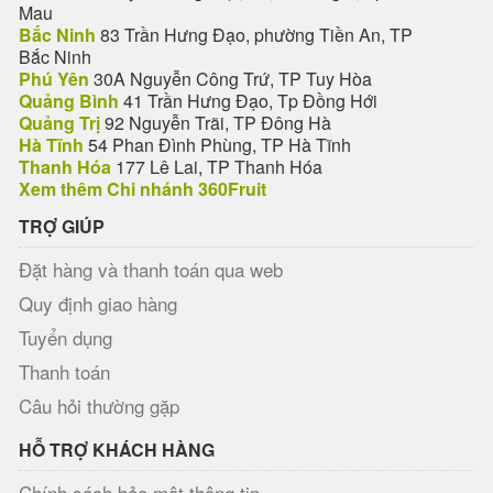
Mau
Bắc Ninh
83 Trần Hưng Đạo, phường Tiền An, TP
Bắc Ninh
Phú Yên
30A Nguyễn Công Trứ, TP Tuy Hòa
Quảng Bình
41 Trần Hưng Đạo, Tp Đồng Hới
Quảng Trị
92 Nguyễn Trãi, TP Đông Hà
Hà Tĩnh
54 Phan Đình Phùng, TP Hà Tĩnh
Thanh Hóa
177 Lê Lai, TP Thanh Hóa
Xem thêm Chi nhánh 360Fruit
TRỢ GIÚP
Đặt hàng và thanh toán qua web
Quy định giao hàng
Tuyển dụng
Thanh toán
Câu hỏi thường gặp
HỖ TRỢ KHÁCH HÀNG
Chính sách bảo mật thông tin