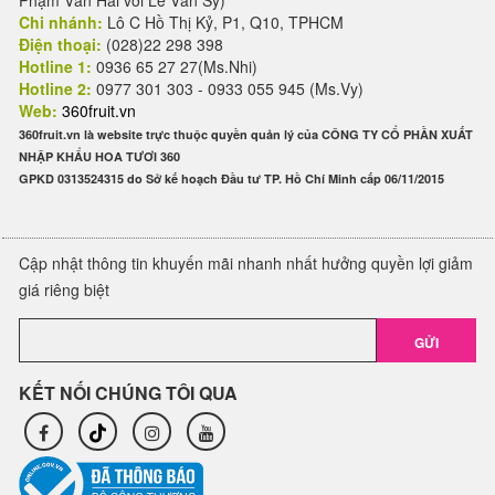
Phạm Văn Hai với Lê Văn Sỹ)
Chi nhánh:
Lô C Hồ Thị Kỷ, P1, Q10, TPHCM
Điện thoại:
(028)22 298 398
Hotline 1:
0936 65 27 27(Ms.Nhi)
Hotline 2:
0977 301 303 - 0933 055 945 (Ms.Vy)
Web:
360fruit.vn
360fruit.vn là website trực thuộc quyền quản lý của CÔNG TY CỔ PHẦN XUẤT
NHẬP KHẨU HOA TƯƠI 360
GPKD 0313524315 do Sở kế hoạch Đầu tư TP. Hồ Chí Minh cấp 06/11/2015
Cập nhật thông tin khuyến mãi nhanh nhất hưởng quyền lợi giảm
giá riêng biệt
GỬI
KẾT NỐI CHÚNG TÔI QUA