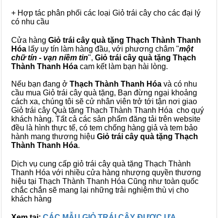
+ Hợp tác phân phối các loại Giỏ trái cây cho các đại lý
có nhu cầu
Cửa hàng
Giỏ trái cây quà tặng Thạch Thành Thanh
Hóa
lấy uy tín làm hàng đầu, với phương châm "
một
chữ tín - vạn niềm tin
",
Giỏ trái cây
quà tặng
Thạch
Thành Thanh Hóa
cam kết làm bạn hài lòng.
Nếu bạn đang ở
Thạch Thành Thanh Hóa
và có nhu
cầu mua Giỏ trái cây quà tặng, Bạn đừng ngại khoảng
cách xa, chúng tôi sẽ cử nhân viên trở tới tận nơi giao
Giỏ trái cây Quà tặng Thạch Thành Thanh Hóa cho quý
khách hàng. Tất cả các sản phẩm đăng tải trên website
đều là hình thực tế, có tem chống hàng giả và tem bảo
hành mang thương hiệu
Giỏ trái cây quà tặng Thạch
Thành Thanh Hóa
.
Dịch vụ cung cấp giỏ trái cây quà tặng Thạch Thành
Thanh Hóa với nhiều cửa hàng nhượng quyền thương
hiệu tại Thạch Thành Thanh Hóa Cũng như toàn quốc
chắc chắn sẽ mang lại những trải nghiệm thù vị cho
khách hàng
Xem tại:
CÁC MẪU GIỎ TRÁI CÂY ĐƯỢC ƯA