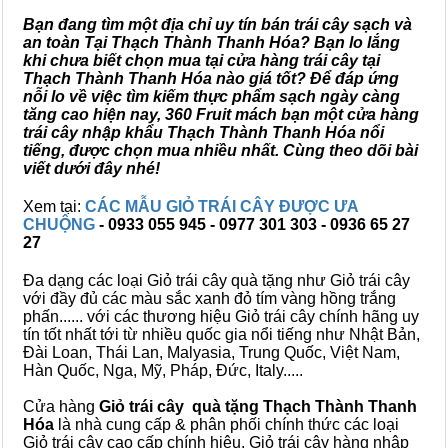
Bạn đang tìm một địa chỉ uy tín bán trái cây sạch và
an toàn Tại Thạch Thành Thanh Hóa? Bạn lo lắng
khi chưa biết chọn mua tại cửa hàng trái cây tại
Thạch Thành Thanh Hóa nào giá tốt? Để đáp ứng
nỗi lo về việc tìm kiếm thực phẩm sạch ngày càng
tăng cao hiện nay, 360 Fruit mách bạn một cửa hàng
trái cây nhập khẩu Thạch Thành Thanh Hóa nổi
tiếng, được chọn mua nhiều nhất. Cùng theo dõi bài
viết dưới đây nhé!
Xem tại:
CÁC MẪU GIỎ TRÁI CÂY ĐƯỢC ƯA
CHUỘNG
- 0933 055 945 - 0977 301 303 - 0936 65 27
27
Đa dạng các loại Giỏ trái cây quà tặng như Giỏ trái cây
với đầy đủ các màu sắc xanh đỏ tím vàng hồng trắng
phấn...... với các thương hiệu Giỏ trái cây chính hãng uy
tín tốt nhất tới từ nhiều quốc gia nổi tiếng như Nhật Bản,
Đài Loan, Thái Lan, Malyasia, Trung Quốc, Việt Nam,
Hàn Quốc, Nga, Mỹ, Pháp, Đức, Italy.....
Cửa hàng
Giỏ trái cây quà tặng Thạch Thành Thanh
Hóa
là nhà cung cấp & phân phối chính thức các loại
Giỏ trái cây cao cấp chính hiệu, Giỏ trái cây hàng nhập