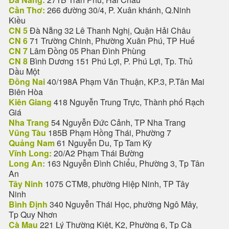
Cần Thơ:
266 đường 30/4, P. Xuân khánh, Q.Ninh
Kiều
CN 5
Đà Nẵng 32 Lê Thanh Nghị, Quận Hải Châu
CN 6
71 Trường Chinh, Phường Xuân Phú, TP Huế
CN 7
Lâm Đồng 05 Phan Đình Phùng
CN 8
Bình Dương 151 Phú Lợi, P. Phú Lợi, Tp. Thủ
Dầu Một
Đồng Nai
40/198A Phạm Văn Thuận, KP.3, P.Tân Mai
Biên Hòa
Kiên Giang
418 Nguyễn Trung Trực, Thành phố Rạch
Giá
Nha Trang
54 Nguyễn Đức Cảnh, TP Nha Trang
Vũng Tàu
185B Phạm Hồng Thái, Phường 7
Quảng Nam
61 Nguyễn Du, Tp Tam Kỳ
Vĩnh Long:
20/A2 Phạm Thái Bường
Long An:
163 Nguyễn Đình Chiểu, Phường 3, Tp Tân
An
Tây Ninh
1075 CTM8, phường Hiệp Ninh, TP Tây
Ninh
Bình Định
340 Nguyễn Thái Học, phường Ngô Mây,
Tp Quy Nhơn
Cà Mau
221 Lý Thường Kiệt, K2, Phường 6, Tp Cà