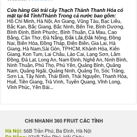
Cửa hàng Giỏ trái cây Thạch Thành Thanh Hóa có
mặt tại 64 Tỉnh/Thành Trong cả nước bao gồm:
Hồ Chí Minh, Hà Nội, An Giang, Vũng Tàu, Bạc Liêu,
Bắc Kạn, Bắc Giang, Bắc Ninh, Bến Tre, Bình Dương,
Bình Định, Bình Phước, Bình Thuận, Cà Mau, Cao
Bằng, Cần Thơ, Đà Nẵng, Đắk Lắk,Đắk Nông, Đồng
Nai, Biên Hòa, Đồng Tháp, Điện Biên, Gia Lai, Hà
Giang, Hà Nam,Sài Gòn, TPHCM, Khánh Hòa, Kiên
Giang, Kon Tum, Lai Châu, Lào Cai, Lạng Sơn, Lâm
Đồng, Đà Lạt, Long An, Nam Định, Nghệ An, Ninh Bình,
Ninh Thuận, Phú Thọ, Phú Yên, Quảng Bình, Quảng
Nam, Quảng Ngãi, Quảng Ninh, Quảng Trị, Sóc Trăng,
Sơn La, Tây Ninh, Thái Bình, Thái Nguyên, Thanh Hóa,
Huế, Tiền Giang, Trà Vinh, Tuyên Quang, Vĩnh Long,
Vĩnh Phúc, Yên Bái...
CHI NHANH 360 FRUIT CÁC TỈNH
Hà Nội:
56B Trần Phú, Ba Đình, Hà Nội
Đà Nẵng:
271B Trần Phú, Hải Châu