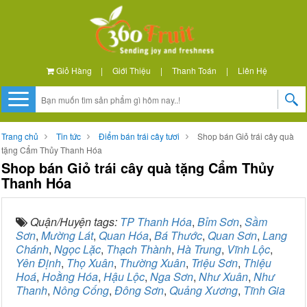
Giỏ Hàng
|
Giới Thiệu
|
Thanh Toán
|
Liên Hệ
Trang chủ
Tin tức
Điểm bán trái cây tươi
Shop bán Giỏ trái cây quà
tặng Cẩm Thủy Thanh Hóa
Shop bán Giỏ trái cây quà tặng Cẩm Thủy
Thanh Hóa
Quận/Huyện tags:
TP Thanh Hóa
,
Bỉm Sơn
,
Sầm
Sơn
,
Mường Lát
,
Quan Hóa
,
Bá Thước
,
Quan Sơn
,
Lang
Chánh
,
Ngọc Lặc
,
Thạch Thành
,
Hà Trung
,
Vĩnh Lộc
,
Yên Định
,
Thọ Xuân
,
Thường Xuân
,
Triệu Sơn
,
Thiệu
Hoá
,
Hoằng Hóa
,
Hậu Lộc
,
Nga Sơn
,
Như Xuân
,
Như
Thanh
,
Nông Cống
,
Đông Sơn
,
Quảng Xương
,
Tĩnh Gia