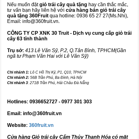
Nếu muốn đặt
giỏ trái cây quà tặng
hay cần thắc mắc,
tư vấn bạn hãy liên hệ với
cửa hàng bán
giỏ trái cây
quà tặng
360Fruit
qua hotline: 0936 65 27 27(Ms.Nhi),
Email: info@360fruit.vn.
CÔNG TY CP XNK 30 Truit - Dịch vụ cung cấp giỏ trái
cây 63 tỉnh thành
Trụ sở:
413 Lê Văn Sỹ, P.2, Q.Tân Bình, TPHCM(Gần
ngã tư Phạm Văn Hai với Lê Văn Sỹ)
Chi nhánh 1:
Lô C Hồ Thị Kỷ, P1, Q10, TPHCM
Chi nhánh 2:
56B Trần Phú, Ba Đình, Hà Nội
Chi nhánh 3
: 271B Trần Phú, Hải Châu Đà Nẵng
Hotlines: 0936652727 - 0977 301 303
Email: info@360fruit.vn
Website:
360fruit.vn
Cửa hàng Giỏ trái cây Cẩm Thủy Thanh Hóa có mặt