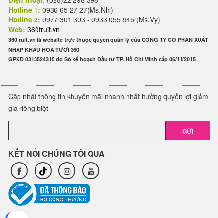
Điện thoại:
(028)22 298 398
Hotline 1:
0936 65 27 27(Ms.Nhi)
Hotline 2:
0977 301 303 - 0933 055 945 (Ms.Vy)
Web:
360fruit.vn
360fruit.vn là website trực thuộc quyền quản lý của CÔNG TY CỔ PHẦN XUẤT
NHẬP KHẨU HOA TƯƠI 360
GPKD 0313524315 do Sở kế hoạch Đầu tư TP. Hồ Chí Minh cấp 06/11/2015
Cập nhật thông tin khuyến mãi nhanh nhất hưởng quyền lợi giảm
giá riêng biệt
GỬI
KẾT NỐI CHÚNG TÔI QUA