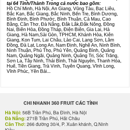
tại 64 Tỉnh/Thành Trong cả nước bao gồm:
Hồ Chí Minh, Hà Nội, An Giang, Vũng Tàu, Bạc Liêu,
Bắc Kạn, Bắc Giang, Bắc Ninh, Bến Tre, Bình Dương,
Bình Định, Bình Phước, Bình Thuận, Cà Mau, Cao
Bằng, Cần Thơ, Đà Nẵng, Đắk Lắk,Đắk Nông, Đồng
Nai, Biên Hòa, Đồng Tháp, Điện Biên, Gia Lai, Hà
Giang, Hà Nam,Sài Gòn, TPHCM, Khánh Hòa, Kiên
Giang, Kon Tum, Lai Châu, Lào Cai, Lạng Sơn, Lâm
Đồng, Đà Lạt, Long An, Nam Định, Nghệ An, Ninh Bình,
Ninh Thuận, Phú Thọ, Phú Yên, Quảng Bình, Quảng
Nam, Quảng Ngãi, Quảng Ninh, Quảng Trị, Sóc Trăng,
Sơn La, Tây Ninh, Thái Bình, Thái Nguyên, Thanh Hóa,
Huế, Tiền Giang, Trà Vinh, Tuyên Quang, Vĩnh Long,
Vĩnh Phúc, Yên Bái...
CHI NHANH 360 FRUIT CÁC TỈNH
Hà Nội:
56B Trần Phú, Ba Đình, Hà Nội
Đà Nẵng:
271B Trần Phú, Hải Châu
Cần Thơ:
266 đường 30/4, P. Xuân khánh, Q.Ninh
Kiều