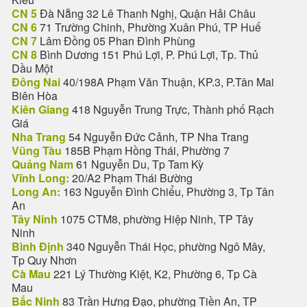
CN 5
Đà Nẵng 32 Lê Thanh Nghị, Quận Hải Châu
CN 6
71 Trường Chinh, Phường Xuân Phú, TP Huế
CN 7
Lâm Đồng 05 Phan Đình Phùng
CN 8
Bình Dương 151 Phú Lợi, P. Phú Lợi, Tp. Thủ
Dầu Một
Đồng Nai
40/198A Phạm Văn Thuận, KP.3, P.Tân Mai
Biên Hòa
Kiên Giang
418 Nguyễn Trung Trực, Thành phố Rạch
Giá
Nha Trang
54 Nguyễn Đức Cảnh, TP Nha Trang
Vũng Tàu
185B Phạm Hồng Thái, Phường 7
Quảng Nam
61 Nguyễn Du, Tp Tam Kỳ
Vĩnh Long:
20/A2 Phạm Thái Bường
Long An:
163 Nguyễn Đình Chiểu, Phường 3, Tp Tân
An
Tây Ninh
1075 CTM8, phường Hiệp Ninh, TP Tây
Ninh
Bình Định
340 Nguyễn Thái Học, phường Ngô Mây,
Tp Quy Nhơn
Cà Mau
221 Lý Thường Kiệt, K2, Phường 6, Tp Cà
Mau
Bắc Ninh
83 Trần Hưng Đạo, phường Tiền An, TP