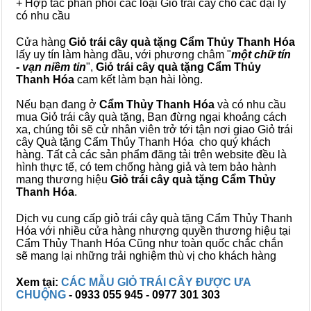
+ Hợp tác phân phối các loại Giỏ trái cây cho các đại lý
có nhu cầu
Cửa hàng
Giỏ trái cây quà tặng Cẩm Thủy Thanh Hóa
lấy uy tín làm hàng đầu, với phương châm "
một chữ tín
- vạn niềm tin
",
Giỏ trái cây
quà tặng
Cẩm Thủy
Thanh Hóa
cam kết làm bạn hài lòng.
Nếu bạn đang ở
Cẩm Thủy Thanh Hóa
và có nhu cầu
mua Giỏ trái cây quà tặng, Bạn đừng ngại khoảng cách
xa, chúng tôi sẽ cử nhân viên trở tới tận nơi giao Giỏ trái
cây Quà tặng Cẩm Thủy Thanh Hóa cho quý khách
hàng. Tất cả các sản phẩm đăng tải trên website đều là
hình thực tế, có tem chống hàng giả và tem bảo hành
mang thương hiệu
Giỏ trái cây quà tặng Cẩm Thủy
Thanh Hóa
.
Dịch vụ cung cấp giỏ trái cây quà tặng Cẩm Thủy Thanh
Hóa với nhiều cửa hàng nhượng quyền thương hiệu tại
Cẩm Thủy Thanh Hóa Cũng như toàn quốc chắc chắn
sẽ mang lại những trải nghiệm thù vị cho khách hàng
Xem tại:
CÁC MẪU GIỎ TRÁI CÂY ĐƯỢC ƯA
CHUỘNG
- 0933 055 945 - 0977 301 303