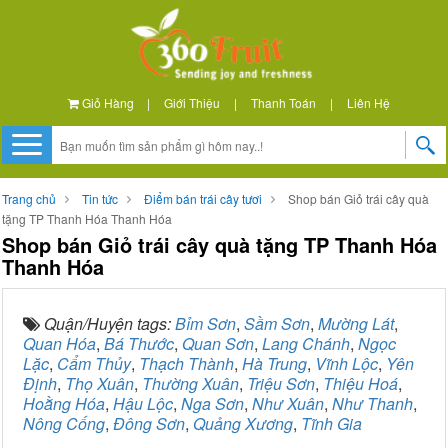
Giỏ Hàng
|
Giới Thiệu
|
Thanh Toán
|
Liên Hệ
Trang chủ
Tin tức
Điểm bán trái cây tươi
Shop bán Giỏ trái cây quà
tặng TP Thanh Hóa Thanh Hóa
Shop bán Giỏ trái cây quà tặng TP Thanh Hóa
Thanh Hóa
Quận/Huyện tags:
Bỉm Sơn
,
Sầm Sơn
,
Mường Lát
,
Quan Hóa
,
Bá Thước
,
Quan Sơn
,
Lang Chánh
,
Ngọc
Lặc
,
Cẩm Thủy
,
Thạch Thành
,
Hà Trung
,
Vĩnh Lộc
,
Yên
Định
,
Thọ Xuân
,
Thường Xuân
,
Triệu Sơn
,
Thiệu Hoá
,
Hoằng Hóa
,
Hậu Lộc
,
Nga Sơn
,
Như Xuân
,
Như Thanh
,
Nông Cống
,
Đông Sơn
,
Quảng Xương
,
Tĩnh Gia