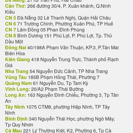
Cần Thơ:
266 đường 30/4, P. Xuân khánh, Q.Ninh
Kiều
CN 5
Đà Nẵng 32 Lê Thanh Nghị, Quận Hải Châu
CN 6
71 Trường Chinh, Phường Xuân Phú, TP Huế
CN 7
Lâm Đồng 05 Phan Đình Phùng
CN 8
Bình Dương 151 Phú Lợi, P. Phú Lợi, Tp. Thủ
Dầu Một
Đồng Nai
40/198A Phạm Văn Thuận, KP.3, P.Tân Mai
Biên Hòa
Kiên Giang
418 Nguyễn Trung Trực, Thành phố Rạch
Giá
Nha Trang
54 Nguyễn Đức Cảnh, TP Nha Trang
Vũng Tàu
185B Phạm Hồng Thái, Phường 7
Quảng Nam
61 Nguyễn Du, Tp Tam Kỳ
Vĩnh Long:
20/A2 Phạm Thái Bường
Long An:
163 Nguyễn Đình Chiểu, Phường 3, Tp Tân
An
Tây Ninh
1075 CTM8, phường Hiệp Ninh, TP Tây
Ninh
Bình Định
340 Nguyễn Thái Học, phường Ngô Mây,
Tp Quy Nhơn
Cà Mau
221 Lý Thường Kiệt, K2, Phường 6, Tp Cà