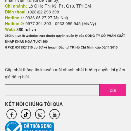
Phạm Văn Hai với Lê Văn Sỹ)
Chi nhánh:
Lô C Hồ Thị Kỷ, P1, Q10, TPHCM
Điện thoại:
(028)22 298 398
Hotline 1:
0936 65 27 27(Ms.Nhi)
Hotline 2:
0977 301 303 - 0933 055 945 (Ms.Vy)
Web:
360fruit.vn
360fruit.vn là website trực thuộc quyền quản lý của CÔNG TY CỔ PHẦN XUẤT
NHẬP KHẨU HOA TƯƠI 360
GPKD 0313524315 do Sở kế hoạch Đầu tư TP. Hồ Chí Minh cấp 06/11/2015
Cập nhật thông tin khuyến mãi nhanh nhất hưởng quyền lợi giảm
giá riêng biệt
GỬI
KẾT NỐI CHÚNG TÔI QUA