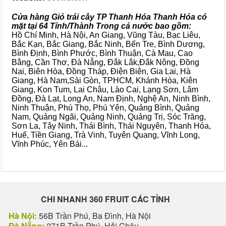
Cửa hàng Giỏ trái cây TP Thanh Hóa Thanh Hóa có
mặt tại 64 Tỉnh/Thành Trong cả nước bao gồm:
Hồ Chí Minh, Hà Nội, An Giang, Vũng Tàu, Bạc Liêu,
Bắc Kạn, Bắc Giang, Bắc Ninh, Bến Tre, Bình Dương,
Bình Định, Bình Phước, Bình Thuận, Cà Mau, Cao
Bằng, Cần Thơ, Đà Nẵng, Đắk Lắk,Đắk Nông, Đồng
Nai, Biên Hòa, Đồng Tháp, Điện Biên, Gia Lai, Hà
Giang, Hà Nam,Sài Gòn, TPHCM, Khánh Hòa, Kiên
Giang, Kon Tum, Lai Châu, Lào Cai, Lạng Sơn, Lâm
Đồng, Đà Lạt, Long An, Nam Định, Nghệ An, Ninh Bình,
Ninh Thuận, Phú Thọ, Phú Yên, Quảng Bình, Quảng
Nam, Quảng Ngãi, Quảng Ninh, Quảng Trị, Sóc Trăng,
Sơn La, Tây Ninh, Thái Bình, Thái Nguyên, Thanh Hóa,
Huế, Tiền Giang, Trà Vinh, Tuyên Quang, Vĩnh Long,
Vĩnh Phúc, Yên Bái...
CHI NHANH 360 FRUIT CÁC TỈNH
Hà Nội:
56B Trần Phú, Ba Đình, Hà Nội
Đà Nẵng:
271B Trần Phú, Hải Châu