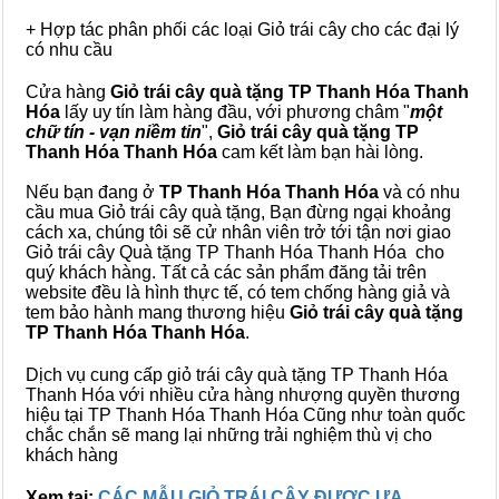
+ Hợp tác phân phối các loại Giỏ trái cây cho các đại lý
có nhu cầu
Cửa hàng
Giỏ trái cây quà tặng TP Thanh Hóa Thanh
Hóa
lấy uy tín làm hàng đầu, với phương châm "
một
chữ tín - vạn niềm tin
",
Giỏ trái cây
quà tặng
TP
Thanh Hóa Thanh Hóa
cam kết làm bạn hài lòng.
Nếu bạn đang ở
TP Thanh Hóa Thanh Hóa
và có nhu
cầu mua Giỏ trái cây quà tặng, Bạn đừng ngại khoảng
cách xa, chúng tôi sẽ cử nhân viên trở tới tận nơi giao
Giỏ trái cây Quà tặng TP Thanh Hóa Thanh Hóa cho
quý khách hàng. Tất cả các sản phẩm đăng tải trên
website đều là hình thực tế, có tem chống hàng giả và
tem bảo hành mang thương hiệu
Giỏ trái cây quà tặng
TP Thanh Hóa Thanh Hóa
.
Dịch vụ cung cấp giỏ trái cây quà tặng TP Thanh Hóa
Thanh Hóa với nhiều cửa hàng nhượng quyền thương
hiệu tại TP Thanh Hóa Thanh Hóa Cũng như toàn quốc
chắc chắn sẽ mang lại những trải nghiệm thù vị cho
khách hàng
Xem tại:
CÁC MẪU GIỎ TRÁI CÂY ĐƯỢC ƯA