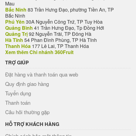
Mau
Bắc Ninh
83 Trần Hưng Đạo, phường Tiền An, TP
Bắc Ninh
Phú Yên
30A Nguyễn Công Trứ, TP Tuy Hòa
Quảng Bình
41 Trần Hưng Đạo, Tp Đồng Hới
Quảng Trị
92 Nguyễn Trãi, TP Đông Hà
Hà Tĩnh
54 Phan Đình Phùng, TP Hà Tĩnh
Thanh Hóa
177 Lê Lai, TP Thanh Hóa
Xem thêm Chi nhánh 360Fruit
TRỢ GIÚP
Đặt hàng và thanh toán qua web
Quy định giao hàng
Tuyển dụng
Thanh toán
Câu hỏi thường gặp
HỖ TRỢ KHÁCH HÀNG
Chính sách bảo mật thông tin