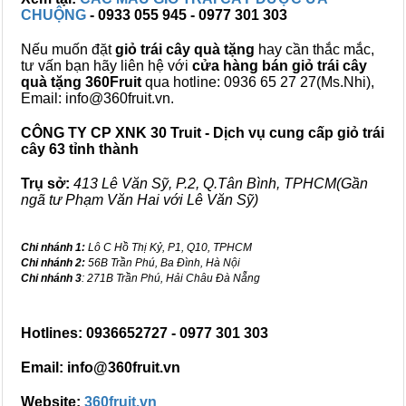
CHUỘNG
- 0933 055 945 - 0977 301 303
Nếu muốn đặt
giỏ trái cây quà tặng
hay cần thắc mắc,
tư vấn bạn hãy liên hệ với
cửa hàng bán
giỏ trái cây
quà tặng
360Fruit
qua hotline: 0936 65 27 27(Ms.Nhi),
Email: info@360fruit.vn.
CÔNG TY CP XNK 30 Truit - Dịch vụ cung cấp giỏ trái
cây 63 tỉnh thành
Trụ sở:
413 Lê Văn Sỹ, P.2, Q.Tân Bình, TPHCM(Gần
ngã tư Phạm Văn Hai với Lê Văn Sỹ)
Chi nhánh 1:
Lô C Hồ Thị Kỷ, P1, Q10, TPHCM
Chi nhánh 2:
56B Trần Phú, Ba Đình, Hà Nội
Chi nhánh 3
: 271B Trần Phú, Hải Châu Đà Nẵng
Hotlines: 0936652727 - 0977 301 303
Email: info@360fruit.vn
Website:
360fruit.vn