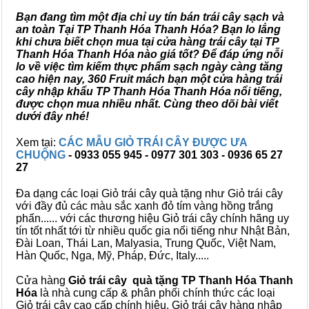
Bạn đang tìm một địa chỉ uy tín bán trái cây sạch và
an toàn Tại TP Thanh Hóa Thanh Hóa? Bạn lo lắng
khi chưa biết chọn mua tại cửa hàng trái cây tại TP
Thanh Hóa Thanh Hóa nào giá tốt? Để đáp ứng nỗi
lo về việc tìm kiếm thực phẩm sạch ngày càng tăng
cao hiện nay, 360 Fruit mách bạn một cửa hàng trái
cây nhập khẩu TP Thanh Hóa Thanh Hóa nổi tiếng,
được chọn mua nhiều nhất. Cùng theo dõi bài viết
dưới đây nhé!
Xem tại:
CÁC MẪU GIỎ TRÁI CÂY ĐƯỢC ƯA
CHUỘNG
- 0933 055 945 - 0977 301 303 - 0936 65 27
27
Đa dạng các loại Giỏ trái cây quà tặng như Giỏ trái cây
với đầy đủ các màu sắc xanh đỏ tím vàng hồng trắng
phấn...... với các thương hiệu Giỏ trái cây chính hãng uy
tín tốt nhất tới từ nhiều quốc gia nổi tiếng như Nhật Bản,
Đài Loan, Thái Lan, Malyasia, Trung Quốc, Việt Nam,
Hàn Quốc, Nga, Mỹ, Pháp, Đức, Italy.....
Cửa hàng
Giỏ trái cây quà tặng TP Thanh Hóa Thanh
Hóa
là nhà cung cấp & phân phối chính thức các loại
Giỏ trái cây cao cấp chính hiệu, Giỏ trái cây hàng nhập