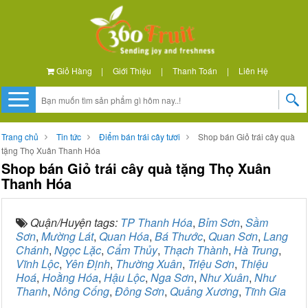
Giỏ Hàng
|
Giới Thiệu
|
Thanh Toán
|
Liên Hệ
Trang chủ
Tin tức
Điểm bán trái cây tươi
Shop bán Giỏ trái cây quà
tặng Thọ Xuân Thanh Hóa
Shop bán Giỏ trái cây quà tặng Thọ Xuân
Thanh Hóa
Quận/Huyện tags:
TP Thanh Hóa
,
Bỉm Sơn
,
Sầm
Sơn
,
Mường Lát
,
Quan Hóa
,
Bá Thước
,
Quan Sơn
,
Lang
Chánh
,
Ngọc Lặc
,
Cẩm Thủy
,
Thạch Thành
,
Hà Trung
,
Vĩnh Lộc
,
Yên Định
,
Thường Xuân
,
Triệu Sơn
,
Thiệu
Hoá
,
Hoằng Hóa
,
Hậu Lộc
,
Nga Sơn
,
Như Xuân
,
Như
Thanh
,
Nông Cống
,
Đông Sơn
,
Quảng Xương
,
Tĩnh Gia