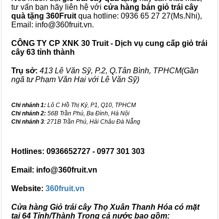
tư vấn bạn hãy liên hệ với
cửa hàng bán
giỏ trái cây
quà tặng
360Fruit
qua hotline: 0936 65 27 27(Ms.Nhi),
Email: info@360fruit.vn.
CÔNG TY CP XNK 30 Truit - Dịch vụ cung cấp giỏ trái
cây 63 tỉnh thành
Trụ sở:
413 Lê Văn Sỹ, P.2, Q.Tân Bình, TPHCM(Gần
ngã tư Phạm Văn Hai với Lê Văn Sỹ)
Chi nhánh 1:
Lô C Hồ Thị Kỷ, P1, Q10, TPHCM
Chi nhánh 2:
56B Trần Phú, Ba Đình, Hà Nội
Chi nhánh 3
: 271B Trần Phú, Hải Châu Đà Nẵng
Hotlines: 0936652727 - 0977 301 303
Email: info@360fruit.vn
Website:
360fruit.vn
Cửa hàng Giỏ trái cây Thọ Xuân Thanh Hóa có mặt
tại 64 Tỉnh/Thành Trong cả nước bao gồm: