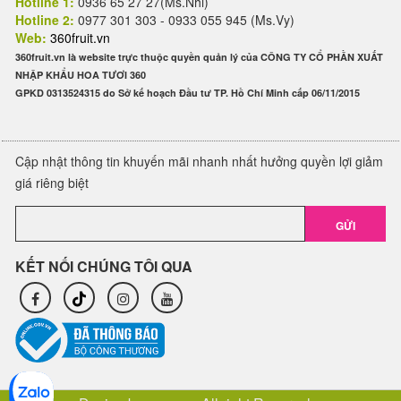
Hotline 1:
0936 65 27 27(Ms.Nhi)
Hotline 2:
0977 301 303 - 0933 055 945 (Ms.Vy)
Web:
360fruit.vn
360fruit.vn là website trực thuộc quyền quản lý của CÔNG TY CỔ PHẦN XUẤT
NHẬP KHẨU HOA TƯƠI 360
GPKD 0313524315 do Sở kế hoạch Đầu tư TP. Hồ Chí Minh cấp 06/11/2015
Cập nhật thông tin khuyến mãi nhanh nhất hưởng quyền lợi giảm
giá riêng biệt
GỬI
KẾT NỐI CHÚNG TÔI QUA