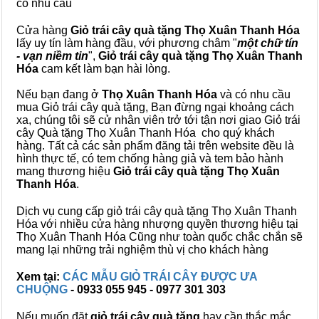
có nhu cầu
Cửa hàng
Giỏ trái cây quà tặng Thọ Xuân Thanh Hóa
lấy uy tín làm hàng đầu, với phương châm "
một chữ tín
- vạn niềm tin
",
Giỏ trái cây
quà tặng
Thọ Xuân Thanh
Hóa
cam kết làm bạn hài lòng.
Nếu bạn đang ở
Thọ Xuân Thanh Hóa
và có nhu cầu
mua Giỏ trái cây quà tặng, Bạn đừng ngại khoảng cách
xa, chúng tôi sẽ cử nhân viên trở tới tận nơi giao Giỏ trái
cây Quà tặng Thọ Xuân Thanh Hóa cho quý khách
hàng. Tất cả các sản phẩm đăng tải trên website đều là
hình thực tế, có tem chống hàng giả và tem bảo hành
mang thương hiệu
Giỏ trái cây quà tặng Thọ Xuân
Thanh Hóa
.
Dịch vụ cung cấp giỏ trái cây quà tặng Thọ Xuân Thanh
Hóa với nhiều cửa hàng nhượng quyền thương hiệu tại
Thọ Xuân Thanh Hóa Cũng như toàn quốc chắc chắn sẽ
mang lại những trải nghiệm thù vị cho khách hàng
Xem tại:
CÁC MẪU GIỎ TRÁI CÂY ĐƯỢC ƯA
CHUỘNG
- 0933 055 945 - 0977 301 303
Nếu muốn đặt
giỏ trái cây quà tặng
hay cần thắc mắc,