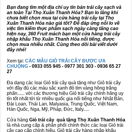
Bạn đang tìm một địa chỉ uy tín bán trái cây sạch và
an toàn Tại Thọ Xuân Thanh Hóa? Bạn lo lắng khi
chưa biết chọn mua tại cửa hàng trái cây tại Thọ
Xuân Thanh Hóa nào giá tốt? Để đáp ứng nỗi lo về
việc tìm kiếm thực phẩm sạch ngày càng tăng cao
hiện nay, 360 Fruit mách bạn một cửa hàng trái cây
nhập khẩu Thọ Xuân Thanh Hóa nổi tiếng, được
chọn mua nhiều nhất. Cùng theo dõi bài viết dưới
đây nhé!
Xem tại:
CÁC MẪU GIỎ TRÁI CÂY ĐƯỢC ƯA
CHUỘNG
- 0933 055 945 - 0977 301 303 - 0936 65 27
27
Đa dạng các loại Giỏ trái cây quà tặng như Giỏ trái cây
với đầy đủ các màu sắc xanh đỏ tím vàng hồng trắng
phấn...... với các thương hiệu Giỏ trái cây chính hãng uy
tín tốt nhất tới từ nhiều quốc gia nổi tiếng như Nhật Bản,
Đài Loan, Thái Lan, Malyasia, Trung Quốc, Việt Nam,
Hàn Quốc, Nga, Mỹ, Pháp, Đức, Italy.....
Cửa hàng
Giỏ trái cây quà tặng Thọ Xuân Thanh Hóa
là nhà cung cấp & phân phối chính thức các loại Giỏ trái
cây cao cấp chính hiệu, Giỏ trái cây hàng nhập khẩu