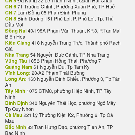
CN 5
Đà Nẵng 32 Lê Thanh Nghị, Quận Hải Châu
CN 6
71 Trường Chinh, Phường Xuân Phú, TP Huế
CN 7
Lâm Đồng 05 Phan Đình Phùng
CN 8
Bình Dương 151 Phú Lợi, P. Phú Lợi, Tp. Thủ
Dầu Một
Đồng Nai
40/198A Phạm Văn Thuận, KP.3, P.Tân Mai
Biên Hòa
Kiên Giang
418 Nguyễn Trung Trực, Thành phố Rạch
Giá
Nha Trang
54 Nguyễn Đức Cảnh, TP Nha Trang
Vũng Tàu
185B Phạm Hồng Thái, Phường 7
Quảng Nam
61 Nguyễn Du, Tp Tam Kỳ
Vĩnh Long:
20/A2 Phạm Thái Bường
Long An:
163 Nguyễn Đình Chiểu, Phường 3, Tp Tân
An
Tây Ninh
1075 CTM8, phường Hiệp Ninh, TP Tây
Ninh
Bình Định
340 Nguyễn Thái Học, phường Ngô Mây,
Tp Quy Nhơn
Cà Mau
221 Lý Thường Kiệt, K2, Phường 6, Tp Cà
Mau
Bắc Ninh
83 Trần Hưng Đạo, phường Tiền An, TP
Bắc Ninh