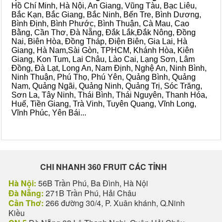
Hồ Chí Minh, Hà Nội, An Giang, Vũng Tàu, Bạc Liêu,
Bắc Kạn, Bắc Giang, Bắc Ninh, Bến Tre, Bình Dương,
Bình Định, Bình Phước, Bình Thuận, Cà Mau, Cao
Bằng, Cần Thơ, Đà Nẵng, Đắk Lắk,Đắk Nông, Đồng
Nai, Biên Hòa, Đồng Tháp, Điện Biên, Gia Lai, Hà
Giang, Hà Nam,Sài Gòn, TPHCM, Khánh Hòa, Kiên
Giang, Kon Tum, Lai Châu, Lào Cai, Lạng Sơn, Lâm
Đồng, Đà Lạt, Long An, Nam Định, Nghệ An, Ninh Bình,
Ninh Thuận, Phú Thọ, Phú Yên, Quảng Bình, Quảng
Nam, Quảng Ngãi, Quảng Ninh, Quảng Trị, Sóc Trăng,
Sơn La, Tây Ninh, Thái Bình, Thái Nguyên, Thanh Hóa,
Huế, Tiền Giang, Trà Vinh, Tuyên Quang, Vĩnh Long,
Vĩnh Phúc, Yên Bái...
CHI NHANH 360 FRUIT CÁC TỈNH
Hà Nội:
56B Trần Phú, Ba Đình, Hà Nội
Đà Nẵng:
271B Trần Phú, Hải Châu
Cần Thơ:
266 đường 30/4, P. Xuân khánh, Q.Ninh
Kiều