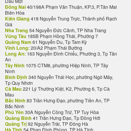
Dầu Một
Đồng Nai
40/198A Phạm Văn Thuận, KP.3, P.Tân Mai
Biên Hòa
Kiên Giang
418 Nguyễn Trung Trực, Thành phố Rạch
Giá
Nha Trang
54 Nguyễn Đức Cảnh, TP Nha Trang
Vũng Tàu
185B Phạm Hồng Thái, Phường 7
Quảng Nam
61 Nguyễn Du, Tp Tam Kỳ
Vĩnh Long:
20/A2 Phạm Thái Bường
Long An:
163 Nguyễn Đình Chiểu, Phường 3, Tp Tân
An
Tây Ninh
1075 CTM8, phường Hiệp Ninh, TP Tây
Ninh
Bình Định
340 Nguyễn Thái Học, phường Ngô Mây,
Tp Quy Nhơn
Cà Mau
221 Lý Thường Kiệt, K2, Phường 6, Tp Cà
Mau
Bắc Ninh
83 Trần Hưng Đạo, phường Tiền An, TP
Bắc Ninh
Phú Yên
30A Nguyễn Công Trứ, TP Tuy Hòa
Quảng Bình
41 Trần Hưng Đạo, Tp Đồng Hới
Quảng Trị
92 Nguyễn Trãi, TP Đông Hà
Hà Tĩnh
54 Phan Đình Phùng, TP Hà Tĩnh