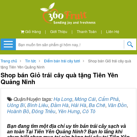
Giỏ Hàng
|
Giới Thiệu
|
Thanh Toán
|
Liên Hệ
Trang chủ
Tin tức
Điểm bán trái cây tươi
Shop bán Giỏ trái cây quà
tặng Tiên Yên Quảng Ninh
Shop bán Giỏ trái cây quà tặng Tiên Yên
Quảng Ninh
Quận/Huyện tags:
Hạ Long
,
Móng Cái
,
Cẩm Phả
,
Uông Bí
,
Bình Liêu
,
Đầm Hà
,
Hải Hà
,
Ba Chẽ
,
Vân Đồn
,
Hoành Bồ
,
Đông Triều
,
Yên Hưng
,
Cô Tô
Bạn đang tìm một địa chỉ uy tín bán trái cây sạch và
an toàn Tại Tiên Yên Quảng Ninh? Bạn lo lắng khi