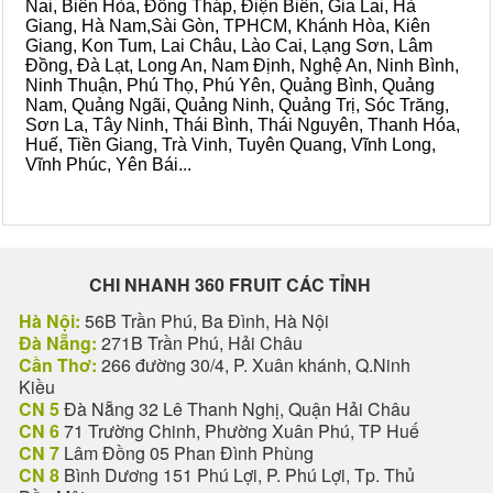
Nai, Biên Hòa, Đồng Tháp, Điện Biên, Gia Lai, Hà
Giang, Hà Nam,Sài Gòn, TPHCM, Khánh Hòa, Kiên
Giang, Kon Tum, Lai Châu, Lào Cai, Lạng Sơn, Lâm
Đồng, Đà Lạt, Long An, Nam Định, Nghệ An, Ninh Bình,
Ninh Thuận, Phú Thọ, Phú Yên, Quảng Bình, Quảng
Nam, Quảng Ngãi, Quảng Ninh, Quảng Trị, Sóc Trăng,
Sơn La, Tây Ninh, Thái Bình, Thái Nguyên, Thanh Hóa,
Huế, Tiền Giang, Trà Vinh, Tuyên Quang, Vĩnh Long,
Vĩnh Phúc, Yên Bái...
CHI NHANH 360 FRUIT CÁC TỈNH
Hà Nội:
56B Trần Phú, Ba Đình, Hà Nội
Đà Nẵng:
271B Trần Phú, Hải Châu
Cần Thơ:
266 đường 30/4, P. Xuân khánh, Q.Ninh
Kiều
CN 5
Đà Nẵng 32 Lê Thanh Nghị, Quận Hải Châu
CN 6
71 Trường Chinh, Phường Xuân Phú, TP Huế
CN 7
Lâm Đồng 05 Phan Đình Phùng
CN 8
Bình Dương 151 Phú Lợi, P. Phú Lợi, Tp. Thủ