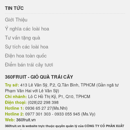
TIN TỨC
Giới Thiệu
Ý nghĩa các loài hoa
Tư vấn tặng quà
Sự tích các loài hoa
Điện hoa toàn quốc
Điểm bán trái cây tươi
360FRUIT - GIỎ QUÀ TRÁI CÂY
Trụ sở:
413 Lê Văn Sỹ, P.2, Q.Tân Bình, TPHCM (Gần ngã tư
Phạm Văn Hai với Lê Văn Sỹ)
Chi nhánh:
Lô C Hồ Thị Kỷ, P1, Q10, TPHCM
Điện thoại:
(028)22 298 398
Hotline 1:
0936 65 27 27(Ms.Nhi)
Hotline 2:
0977 301 303 - 0933 055 945 (Ms.Vy)
Web:
360fruit.vn
360fruit.vn là website trực thuộc quyền quản lý của CÔNG TY CỔ PHẦN XUẤT