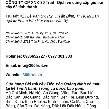
CÔNG TY CP XNK 30 Truit - Dịch vụ cung cấp giỏ trái
cây 63 tỉnh thành
Trụ sở:
413 Lê Văn Sỹ, P.2, Q.Tân Bình, TPHCM(Gần
ngã tư Phạm Văn Hai với Lê Văn Sỹ)
Chi nhánh 1:
Lô C Hồ Thị Kỷ, P1, Q10, TPHCM
Chi nhánh 2:
56B Trần Phú, Ba Đình, Hà Nội
Chi nhánh 3
: 271B Trần Phú, Hải Châu Đà Nẵng
Hotlines: 0936652727 - 0977 301 303
Email: info@360fruit.vn
Website:
360fruit.vn
Cửa hàng Giỏ trái cây Tiên Yên Quảng Ninh có mặt
tại 64 Tỉnh/Thành Trong cả nước bao gồm:
Hồ Chí Minh, Hà Nội, An Giang, Vũng Tàu, Bạc Liêu,
Bắc Kạn, Bắc Giang, Bắc Ninh, Bến Tre, Bình Dương,
Bình Định, Bình Phước, Bình Thuận, Cà Mau, Cao
Bằng, Cần Thơ, Đà Nẵng, Đắk Lắk,Đắk Nông, Đồng