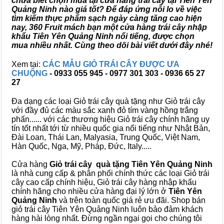
chưa biết chọn mua tại cửa hàng trái cây tại Tiên Yên
Quảng Ninh nào giá tốt? Để đáp ứng nỗi lo về việc
tìm kiếm thực phẩm sạch ngày càng tăng cao hiện
nay, 360 Fruit mách bạn một cửa hàng trái cây nhập
khẩu Tiên Yên Quảng Ninh nổi tiếng, được chọn
mua nhiều nhất. Cùng theo dõi bài viết dưới đây nhé!
Xem tại:
CÁC MẪU GIỎ TRÁI CÂY ĐƯỢC ƯA
CHUỘNG
- 0933 055 945 - 0977 301 303 - 0936 65 27
27
Đa dạng các loại Giỏ trái cây quà tặng như Giỏ trái cây
với đầy đủ các màu sắc xanh đỏ tím vàng hồng trắng
phấn...... với các thương hiệu Giỏ trái cây chính hãng uy
tín tốt nhất tới từ nhiều quốc gia nổi tiếng như Nhật Bản,
Đài Loan, Thái Lan, Malyasia, Trung Quốc, Việt Nam,
Hàn Quốc, Nga, Mỹ, Pháp, Đức, Italy.....
Cửa hàng
Giỏ trái cây quà tặng Tiên Yên Quảng Ninh
là nhà cung cấp & phân phối chính thức các loại Giỏ trái
cây cao cấp chính hiệu, Giỏ trái cây hàng nhập khẩu
chính hãng cho nhiều cửa hàng đại lý lớn ở
Tiên Yên
Quảng Ninh
và trên toàn quốc giá rẻ ưu đãi. Shop bán
giỏ trái cây Tiên Yên Quảng Ninh luôn bảo đảm khách
hàng hài lòng nhất. Đừng ngần ngại gọi cho chúng tôi