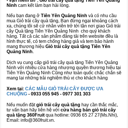
- vạn niềm tin
",
Giỏ trái cây
quà tặng
Tiên Yên Quảng
Ninh
cam kết làm bạn hài lòng.
Nếu bạn đang ở
Tiên Yên Quảng Ninh
và có nhu cầu
mua Giỏ trái cây quà tặng, Bạn đừng ngại khoảng cách
xa, chúng tôi sẽ cử nhân viên trở tới tận nơi giao Giỏ trái
cây Quà tặng Tiên Yên Quảng Ninh cho quý khách
hàng. Tất cả các sản phẩm đăng tải trên website đều là
hình thực tế, có tem chống hàng giả và tem bảo hành
mang thương hiệu
Giỏ trái cây quà tặng Tiên Yên
Quảng Ninh
.
Dịch vụ cung cấp giỏ trái cây quà tặng Tiên Yên Quảng
Ninh với nhiều cửa hàng nhượng quyền thương hiệu tại
Tiên Yên Quảng Ninh Cũng như toàn quốc chắc chắn sẽ
mang lại những trải nghiệm thù vị cho khách hàng
Xem tại:
CÁC MẪU GIỎ TRÁI CÂY ĐƯỢC ƯA
CHUỘNG
- 0933 055 945 - 0977 301 303
Nếu muốn đặt
giỏ trái cây quà tặng
hay cần thắc mắc,
tư vấn bạn hãy liên hệ với
cửa hàng bán
giỏ trái cây
quà tặng
360Fruit
qua hotline: 0936 65 27 27(Ms.Nhi),
Email: info@360fruit.vn.