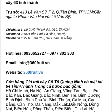
cây 63 tỉnh thành
Trụ sở:
413 Lê Văn Sỹ, P.2, Q.Tân Bình, TPHCM(Gần
ngã tư Phạm Văn Hai với Lê Văn Sỹ)
Chi nhánh 1:
Lô C Hồ Thị Kỷ, P1, Q10, TPHCM
Chi nhánh 2:
56B Trần Phú, Ba Đình, Hà Nội
Chi nhánh 3
: 271B Trần Phú, Hải Châu Đà Nẵng
Hotlines: 0936652727 - 0977 301 303
Email: info@360fruit.vn
Website:
360fruit.vn
Cửa hàng Giỏ trái cây Cô Tô Quảng Ninh có mặt tại
64 Tỉnh/Thành Trong cả nước bao gồm:
Hồ Chí Minh, Hà Nội, An Giang, Vũng Tàu, Bạc Liêu,
Bắc Kạn, Bắc Giang, Bắc Ninh, Bến Tre, Bình Dương,
Bình Định, Bình Phước, Bình Thuận, Cà Mau, Cao
Bằng, Cần Thơ, Đà Nẵng, Đắk Lắk,Đắk Nông, Đồng
Nai, Biên Hòa, Đồng Tháp, Điện Biên, Gia Lai, Hà