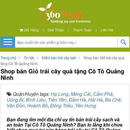
Giỏ Hàng
|
Giới Thiệu
|
Thanh Toán
|
Liên Hệ
Trang chủ
Tin tức
Điểm bán trái cây tươi
Shop bán Giỏ trái cây quà
tặng Cô Tô Quảng Ninh
Shop bán Giỏ trái cây quà tặng Cô Tô Quảng
Ninh
Quận/Huyện tags:
Hạ Long
,
Móng Cái
,
Cẩm Phả
,
Uông Bí
,
Bình Liêu
,
Tiên Yên
,
Đầm Hà
,
Hải Hà
,
Ba Chẽ
,
Vân Đồn
,
Hoành Bồ
,
Đông Triều
,
Yên Hưng
Bạn đang tìm một địa chỉ uy tín bán trái cây sạch và
an toàn Tại Cô Tô Quảng Ninh? Bạn lo lắng khi chưa