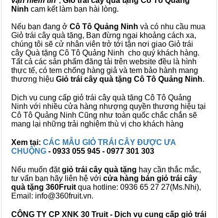
vạn niềm tin
",
Giỏ trái cây
quà tặng
Cô Tô Quảng
Ninh
cam kết làm bạn hài lòng.
Nếu bạn đang ở
Cô Tô Quảng Ninh
và có nhu cầu mua
Giỏ trái cây quà tặng, Bạn đừng ngại khoảng cách xa,
chúng tôi sẽ cử nhân viên trở tới tận nơi giao Giỏ trái
cây Quà tặng Cô Tô Quảng Ninh cho quý khách hàng.
Tất cả các sản phẩm đăng tải trên website đều là hình
thực tế, có tem chống hàng giả và tem bảo hành mang
thương hiệu
Giỏ trái cây quà tặng Cô Tô Quảng Ninh
.
Dịch vụ cung cấp giỏ trái cây quà tặng Cô Tô Quảng
Ninh với nhiều cửa hàng nhượng quyền thương hiệu tại
Cô Tô Quảng Ninh Cũng như toàn quốc chắc chắn sẽ
mang lại những trải nghiệm thù vị cho khách hàng
Xem tại:
CÁC MẪU GIỎ TRÁI CÂY ĐƯỢC ƯA
CHUỘNG
- 0933 055 945 - 0977 301 303
Nếu muốn đặt
giỏ trái cây quà tặng
hay cần thắc mắc,
tư vấn bạn hãy liên hệ với
cửa hàng bán
giỏ trái cây
quà tặng
360Fruit
qua hotline: 0936 65 27 27(Ms.Nhi),
Email: info@360fruit.vn.
CÔNG TY CP XNK 30 Truit - Dịch vụ cung cấp giỏ trái