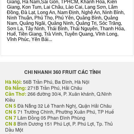
Giang, Hà Nam,Sài Gòn, TPHCM, Khánh Hòa, Kiên
Giang, Kon Tum, Lai Châu, Lào Cai, Lạng Sơn, Lâm
Đồng, Đà Lạt, Long An, Nam Định, Nghệ An, Ninh Bình,
Ninh Thuận, Phú Thọ, Phú Yên, Quảng Bình, Quảng
Nam, Quảng Ngãi, Quảng Ninh, Quảng Trị, Sóc Trăng,
Sơn La, Tây Ninh, Thái Bình, Thái Nguyên, Thanh Hóa,
Huế, Tiền Giang, Trà Vinh, Tuyên Quang, Vĩnh Long,
Vĩnh Phúc, Yên Bái...
CHI NHANH 360 FRUIT CÁC TỈNH
Hà Nội:
56B Trần Phú, Ba Đình, Hà Nội
Đà Nẵng:
271B Trần Phú, Hải Châu
Cần Thơ:
266 đường 30/4, P. Xuân khánh, Q.Ninh
Kiều
CN 5
Đà Nẵng 32 Lê Thanh Nghị, Quận Hải Châu
CN 6
71 Trường Chinh, Phường Xuân Phú, TP Huế
CN 7
Lâm Đồng 05 Phan Đình Phùng
CN 8
Bình Dương 151 Phú Lợi, P. Phú Lợi, Tp. Thủ
Dầu Một