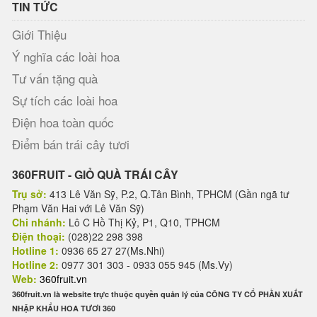
TIN TỨC
Giới Thiệu
Ý nghĩa các loài hoa
Tư vấn tặng quà
Sự tích các loài hoa
Điện hoa toàn quốc
Điểm bán trái cây tươi
360FRUIT - GIỎ QUÀ TRÁI CÂY
Trụ sở:
413 Lê Văn Sỹ, P.2, Q.Tân Bình, TPHCM (Gần ngã tư
Phạm Văn Hai với Lê Văn Sỹ)
Chi nhánh:
Lô C Hồ Thị Kỷ, P1, Q10, TPHCM
Điện thoại:
(028)22 298 398
Hotline 1:
0936 65 27 27(Ms.Nhi)
Hotline 2:
0977 301 303 - 0933 055 945 (Ms.Vy)
Web:
360fruit.vn
360fruit.vn là website trực thuộc quyền quản lý của CÔNG TY CỔ PHẦN XUẤT
NHẬP KHẨU HOA TƯƠI 360