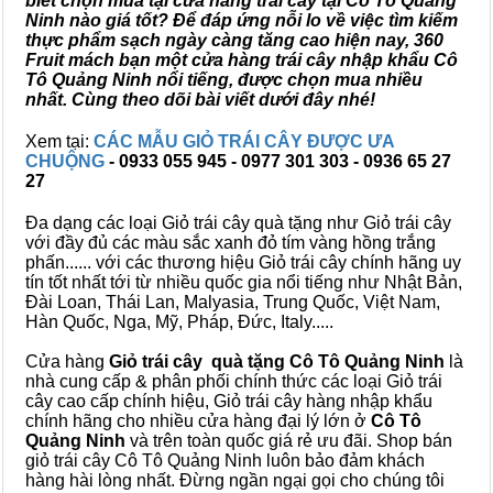
biết chọn mua tại cửa hàng trái cây tại Cô Tô Quảng
Ninh nào giá tốt? Để đáp ứng nỗi lo về việc tìm kiếm
thực phẩm sạch ngày càng tăng cao hiện nay, 360
Fruit mách bạn một cửa hàng trái cây nhập khẩu Cô
Tô Quảng Ninh nổi tiếng, được chọn mua nhiều
nhất. Cùng theo dõi bài viết dưới đây nhé!
Xem tại:
CÁC MẪU GIỎ TRÁI CÂY ĐƯỢC ƯA
CHUỘNG
- 0933 055 945 - 0977 301 303 - 0936 65 27
27
Đa dạng các loại Giỏ trái cây quà tặng như Giỏ trái cây
với đầy đủ các màu sắc xanh đỏ tím vàng hồng trắng
phấn...... với các thương hiệu Giỏ trái cây chính hãng uy
tín tốt nhất tới từ nhiều quốc gia nổi tiếng như Nhật Bản,
Đài Loan, Thái Lan, Malyasia, Trung Quốc, Việt Nam,
Hàn Quốc, Nga, Mỹ, Pháp, Đức, Italy.....
Cửa hàng
Giỏ trái cây quà tặng Cô Tô Quảng Ninh
là
nhà cung cấp & phân phối chính thức các loại Giỏ trái
cây cao cấp chính hiệu, Giỏ trái cây hàng nhập khẩu
chính hãng cho nhiều cửa hàng đại lý lớn ở
Cô Tô
Quảng Ninh
và trên toàn quốc giá rẻ ưu đãi. Shop bán
giỏ trái cây Cô Tô Quảng Ninh luôn bảo đảm khách
hàng hài lòng nhất. Đừng ngần ngại gọi cho chúng tôi