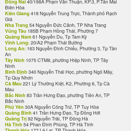
Đồng Nai
40/198A Phạm Văn Thuận, KP.3, P.Tân Mai
Biên Hòa
Kiên Giang
418 Nguyễn Trung Trực, Thành phố Rạch
Giá
Nha Trang
54 Nguyễn Đức Cảnh, TP Nha Trang
Vũng Tàu
185B Phạm Hồng Thái, Phường 7
Quảng Nam
61 Nguyễn Du, Tp Tam Kỳ
Vĩnh Long:
20/A2 Phạm Thái Bường
Long An:
163 Nguyễn Đình Chiểu, Phường 3, Tp Tân
An
Tây Ninh
1075 CTM8, phường Hiệp Ninh, TP Tây
Ninh
Bình Định
340 Nguyễn Thái Học, phường Ngô Mây,
Tp Quy Nhơn
Cà Mau
221 Lý Thường Kiệt, K2, Phường 6, Tp Cà
Mau
Bắc Ninh
83 Trần Hưng Đạo, phường Tiền An, TP
Bắc Ninh
Phú Yên
30A Nguyễn Công Trứ, TP Tuy Hòa
Quảng Bình
41 Trần Hưng Đạo, Tp Đồng Hới
Quảng Trị
92 Nguyễn Trãi, TP Đông Hà
Hà Tĩnh
54 Phan Đình Phùng, TP Hà Tĩnh
Thanh Hóa
177 Lê Lai, TP Thanh Hóa