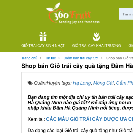
Tìm nh
GIỎ TRÁI CÂY SINH NHẬT
GIỎ TRÁI CÂY KHAI TRƯƠNG
GI
Trang chủ
Tin tức
Điểm bán trái cây tươi
Shop bán Giỏ tr
Shop bán Giỏ trái cây quà tặng Đầm H
Quận/Huyện tags:
Hạ Long
,
Móng Cái
,
Cẩm P
Bạn đang tìm một địa chỉ uy tín bán trái cây s
Hà Quảng Ninh nào giá tốt? Để đáp ứng nỗi lo 
nhập khẩu Đầm Hà Quảng Ninh nổi tiếng, được 
Xem tại:
CÁC MẪU GIỎ TRÁI CÂY ĐƯỢC ƯA 
Đa dạng các loại Giỏ trái cây quà tặng như Giỏ trá