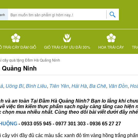
anh
Ỏ TRÁI CÂY ĐÁM GIỖ
GIỎ TRÁI CÂY ƯU ĐÃI 30%
HOA TRÁI CÂY
TRÁ
ái cây quà tặng Đầm Hà Quảng Ninh
à Quảng Ninh
hả
,
Uông Bí
,
Bình Liêu
,
Tiên Yên
,
Hải Hà
,
Ba Chẽ
,
Vân Đồn
,
Ho
ạch và an toàn Tại Đầm Hà Quảng Ninh? Bạn lo lắng khi chưa
về việc tìm kiếm thực phẩm sạch ngày càng tăng cao hiện n
chọn mua nhiều nhất. Cùng theo dõi bài viết dưới đây nhé
CHUỘNG
- 0933 055 945 - 0977 301 303 - 0936 65 27 27
i cây với đầy đủ các màu sắc xanh đỏ tím vàng hồng trắng phấn..