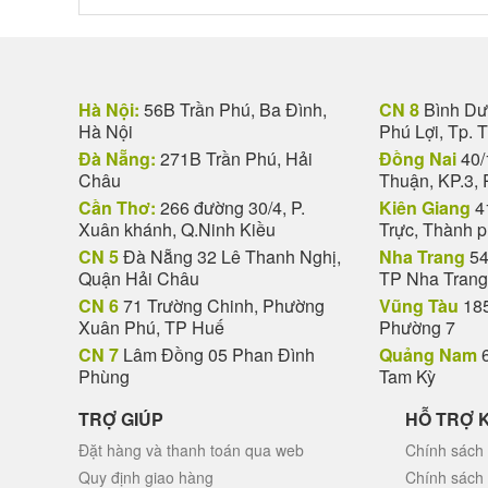
Hà Nội:
56B Trần Phú, Ba Đình,
CN 8
Bình Dươ
Hà Nội
Phú Lợi, Tp. 
Đà Nẵng:
271B Trần Phú, Hải
Đồng Nai
40/
Châu
Thuận, KP.3, 
Cần Thơ:
266 đường 30/4, P.
Kiên Giang
4
Xuân khánh, Q.Ninh Kiều
Trực, Thành 
CN 5
Đà Nẵng 32 Lê Thanh Nghị,
Nha Trang
54
Quận Hải Châu
TP Nha Trang
CN 6
71 Trường Chinh, Phường
Vũng Tàu
185
Xuân Phú, TP Huế
Phường 7
CN 7
Lâm Đồng 05 Phan Đình
Quảng Nam
6
Phùng
Tam Kỳ
TRỢ GIÚP
HỖ TRỢ 
Đặt hàng và thanh toán qua web
Chính sách 
Quy định giao hàng
Chính sách