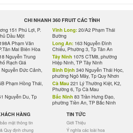
CHI NHANH 360 FRUIT CÁC TỈNH
ng 151 Phú Lợi, P.
Vĩnh Long:
20/A2 Phạm Thái
Thủ Dầu Một
Bường
198A Phạm Văn
Long An:
163 Nguyễn Đình
P.Tân Mai Biên Hòa
Chiểu, Phường 3, Tp Tân An
18 Nguyễn Trung
Tây Ninh
1075 CTM8, phường
phố Rạch Giá
Hiệp Ninh, TP Tây Ninh
 Nguyễn Đức Cảnh,
Bình Định
340 Nguyễn Thái Học,
phường Ngô Mây, Tp Quy Nhơn
B Phạm Hồng Thái,
Cà Mau
221 Lý Thường Kiệt, K2,
Phường 6, Tp Cà Mau
1 Nguyễn Du, Tp
Bắc Ninh
83 Trần Hưng Đạo,
phường Tiền An, TP Bắc Ninh
KHÁCH HÀNG
TIN TỨC
bảo mật thông tin
Giới Thiệu
 & Quy định chung
Ý nghĩa các loài hoa