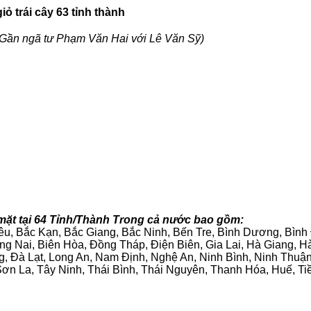
ỏ trái cây 63 tỉnh thành
Gần ngã tư Phạm Văn Hai với Lê Văn Sỹ)
mặt tại 64 Tỉnh/Thành Trong cả nước bao gồm:
iêu, Bắc Kạn, Bắc Giang, Bắc Ninh, Bến Tre, Bình Dương, Bìn
g Nai, Biên Hòa, Đồng Tháp, Điện Biên, Gia Lai, Hà Giang,
g, Đà Lạt, Long An, Nam Định, Nghệ An, Ninh Bình, Ninh Thuậ
ơn La, Tây Ninh, Thái Bình, Thái Nguyên, Thanh Hóa, Huế, Ti