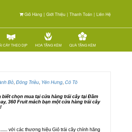
Giỏ Hàng
|
Giới Thiệu
|
Thanh Toán
|
Liên Hệ
I CÂY THEO DỊP
HOA TẶNG KÈM
QUÀ TẶNG KÈM
ành Bồ
,
Đông Triều
,
Yên Hưng
,
Cô Tô
 biết chọn mua tại cửa hàng trái cây tại Đầm
ay, 360 Fruit mách bạn một cửa hàng trái cây
!
.... với các thương hiệu Giỏ trái cây chính hãng