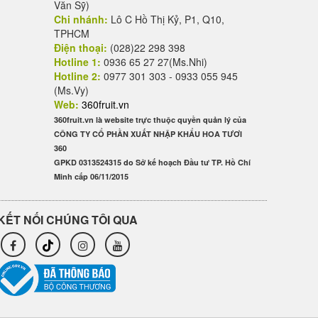
Văn Sỹ)
Chi nhánh:
Lô C Hồ Thị Kỷ, P1, Q10,
TPHCM
Điện thoại:
(028)22 298 398
Hotline 1:
0936 65 27 27(Ms.Nhi)
Hotline 2:
0977 301 303 - 0933 055 945
(Ms.Vy)
Web:
360fruit.vn
360fruit.vn là website trực thuộc quyền quản lý của
CÔNG TY CỔ PHẦN XUẤT NHẬP KHẨU HOA TƯƠI
360
GPKD 0313524315 do Sở kế hoạch Đầu tư TP. Hồ Chí
Minh cấp 06/11/2015
KẾT NỐI CHÚNG TÔI QUA