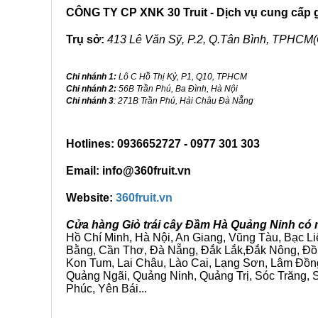
CÔNG TY CP XNK 30 Truit - Dịch vụ cung cấp gi
Trụ sở:
413 Lê Văn Sỹ, P.2, Q.Tân Bình, TPHCM(
Chi nhánh 1:
Lô C Hồ Thị Kỷ, P1, Q10, TPHCM
Chi nhánh 2:
56B Trần Phú, Ba Đình, Hà Nội
Chi nhánh 3
: 271B Trần Phú, Hải Châu Đà Nẵng
Hotlines: 0936652727 - 0977 301 303
Email: info@360fruit.vn
Website:
360fruit.vn
Cửa hàng Giỏ trái cây Đầm Hà Quảng Ninh có 
Hồ Chí Minh, Hà Nội, An Giang, Vũng Tàu, Bạc L
Bằng, Cần Thơ, Đà Nẵng, Đắk Lắk,Đắk Nông, Đồn
Kon Tum, Lai Châu, Lào Cai, Lạng Sơn, Lâm Đồn
Quảng Ngãi, Quảng Ninh, Quảng Trị, Sóc Trăng, S
Phúc, Yên Bái...