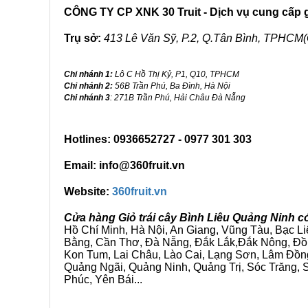
CÔNG TY CP XNK 30 Truit - Dịch vụ cung cấp gi
Trụ sở:
413 Lê Văn Sỹ, P.2, Q.Tân Bình, TPHCM(
Chi nhánh 1:
Lô C Hồ Thị Kỷ, P1, Q10, TPHCM
Chi nhánh 2:
56B Trần Phú, Ba Đình, Hà Nội
Chi nhánh 3
: 271B Trần Phú, Hải Châu Đà Nẵng
Hotlines: 0936652727 - 0977 301 303
Email: info@360fruit.vn
Website:
360fruit.vn
Cửa hàng Giỏ trái cây Bình Liêu Quảng Ninh c
Hồ Chí Minh, Hà Nội, An Giang, Vũng Tàu, Bạc L
Bằng, Cần Thơ, Đà Nẵng, Đắk Lắk,Đắk Nông, Đồn
Kon Tum, Lai Châu, Lào Cai, Lạng Sơn, Lâm Đồn
Quảng Ngãi, Quảng Ninh, Quảng Trị, Sóc Trăng, S
Phúc, Yên Bái...