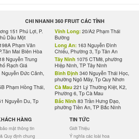
CHI NHANH 360 FRUIT CÁC TỈNH
ng 151 Phú Lợi, P.
Vĩnh Long:
20/A2 Phạm Thái
Thủ Dầu Một
Bường
198A Phạm Văn
Long An:
163 Nguyễn Đình
P.Tân Mai Biên Hòa
Chiểu, Phường 3, Tp Tân An
18 Nguyễn Trung
Tây Ninh
1075 CTM8, phường
phố Rạch Giá
Hiệp Ninh, TP Tây Ninh
 Nguyễn Đức Cảnh,
Bình Định
340 Nguyễn Thái Học,
phường Ngô Mây, Tp Quy Nhơn
B Phạm Hồng Thái,
Cà Mau
221 Lý Thường Kiệt, K2,
Phường 6, Tp Cà Mau
1 Nguyễn Du, Tp
Bắc Ninh
83 Trần Hưng Đạo,
phường Tiền An, TP Bắc Ninh
KHÁCH HÀNG
TIN TỨC
bảo mật thông tin
Giới Thiệu
 & Quy định chung
Ý nghĩa các loài hoa