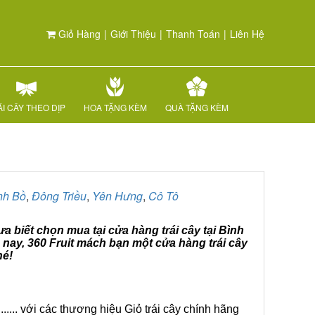
Giỏ Hàng
|
Giới Thiệu
|
Thanh Toán
|
Liên Hệ
I CÂY THEO DỊP
HOA TẶNG KÈM
QUÀ TẶNG KÈM
nh Bồ
,
Đông Triều
,
Yên Hưng
,
Cô Tô
a biết chọn mua tại cửa hàng trái cây tại Bình
 nay, 360 Fruit mách bạn một cửa hàng trái cây
hé!
.... với các thương hiệu Giỏ trái cây chính hãng