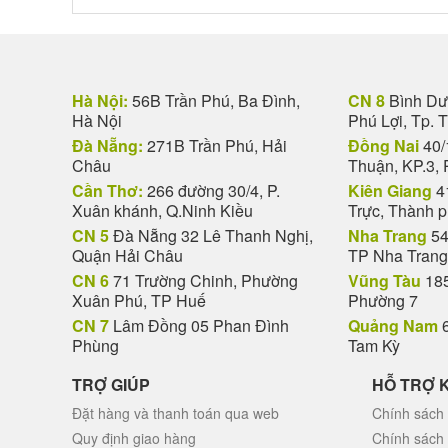
Hà Nội:
56B Trần Phú, Ba Đình,
CN 8
Bình Dươ
Hà Nội
Phú Lợi, Tp. 
Đà Nẵng:
271B Trần Phú, Hải
Đồng Nai
40/
Châu
Thuận, KP.3, 
Cần Thơ:
266 đường 30/4, P.
Kiên Giang
4
Xuân khánh, Q.Ninh Kiều
Trực, Thành 
CN 5
Đà Nẵng 32 Lê Thanh Nghị,
Nha Trang
54
Quận Hải Châu
TP Nha Trang
CN 6
71 Trường Chinh, Phường
Vũng Tàu
185
Xuân Phú, TP Huế
Phường 7
CN 7
Lâm Đồng 05 Phan Đình
Quảng Nam
6
Phùng
Tam Kỳ
TRỢ GIÚP
HỖ TRỢ 
Đặt hàng và thanh toán qua web
Chính sách 
Quy định giao hàng
Chính sách