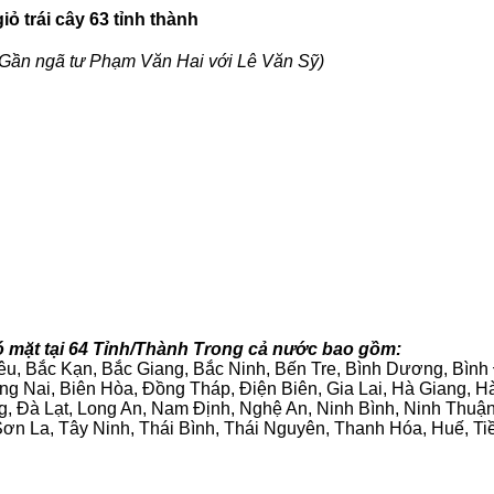
ỏ trái cây 63 tỉnh thành
Gần ngã tư Phạm Văn Hai với Lê Văn Sỹ)
ó mặt tại 64 Tỉnh/Thành Trong cả nước bao gồm:
iêu, Bắc Kạn, Bắc Giang, Bắc Ninh, Bến Tre, Bình Dương, Bìn
g Nai, Biên Hòa, Đồng Tháp, Điện Biên, Gia Lai, Hà Giang,
g, Đà Lạt, Long An, Nam Định, Nghệ An, Ninh Bình, Ninh Thuậ
ơn La, Tây Ninh, Thái Bình, Thái Nguyên, Thanh Hóa, Huế, Ti