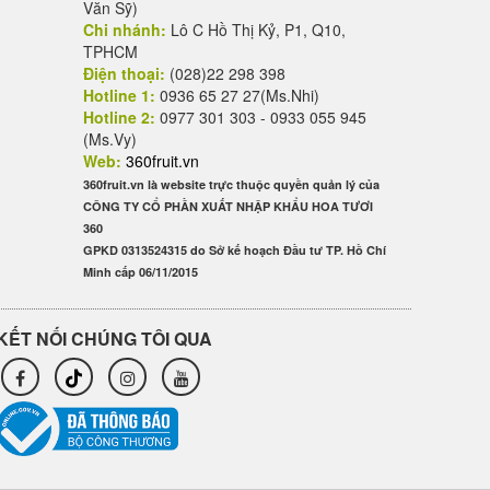
Văn Sỹ)
Chi nhánh:
Lô C Hồ Thị Kỷ, P1, Q10,
TPHCM
Điện thoại:
(028)22 298 398
Hotline 1:
0936 65 27 27(Ms.Nhi)
Hotline 2:
0977 301 303 - 0933 055 945
(Ms.Vy)
Web:
360fruit.vn
360fruit.vn là website trực thuộc quyền quản lý của
CÔNG TY CỔ PHẦN XUẤT NHẬP KHẨU HOA TƯƠI
360
GPKD 0313524315 do Sở kế hoạch Đầu tư TP. Hồ Chí
Minh cấp 06/11/2015
KẾT NỐI CHÚNG TÔI QUA