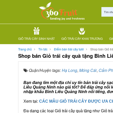
Tìm nh
GIỎ TRÁI CÂY SINH NHẬT
GIỎ TRÁI CÂY KHAI TRƯƠNG
GI
Trang chủ
Tin tức
Điểm bán trái cây tươi
Shop bán Giỏ tr
Shop bán Giỏ trái cây quà tặng Bình L
Quận/Huyện tags:
Hạ Long
,
Móng Cái
,
Cẩm P
Bạn đang tìm một địa chỉ uy tín bán trái cây s
Liêu Quảng Ninh nào giá tốt? Để đáp ứng nỗi l
nhập khẩu Bình Liêu Quảng Ninh nổi tiếng, đư
Xem tại:
CÁC MẪU GIỎ TRÁI CÂY ĐƯỢC ƯA 
Đa dạng các loại Giỏ trái cây quà tặng như Giỏ trá