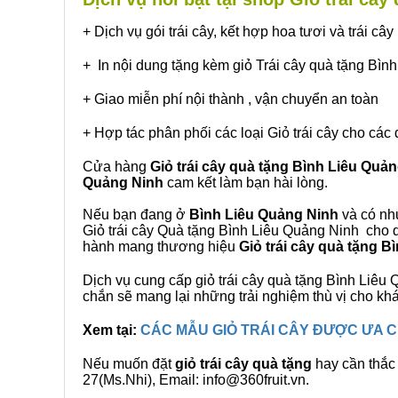
+ Dịch vụ gói trái cây, kết hợp hoa tươi và trái c
+ In nội dung tặng kèm giỏ Trái cây quà tặng Bìn
+ Giao miễn phí nội thành , vận chuyển an toàn
+ Hợp tác phân phối các loại Giỏ trái cây cho các 
Cửa hàng
Giỏ trái cây quà tặng Bình Liêu Quả
Quảng Ninh
cam kết làm bạn hài lòng.
Nếu bạn đang ở
Bình Liêu Quảng Ninh
và có nhu
Giỏ trái cây Quà tặng Bình Liêu Quảng Ninh cho q
hành mang thương hiệu
Giỏ trái cây quà tặng 
Dịch vụ cung cấp giỏ trái cây quà tặng Bình Liê
chắn sẽ mang lại những trải nghiệm thù vị cho kh
Xem tại:
CÁC MẪU GIỎ TRÁI CÂY ĐƯỢC ƯA
Nếu muốn đặt
giỏ trái cây quà tặng
hay cần thắc 
27(Ms.Nhi), Email: info@360fruit.vn.