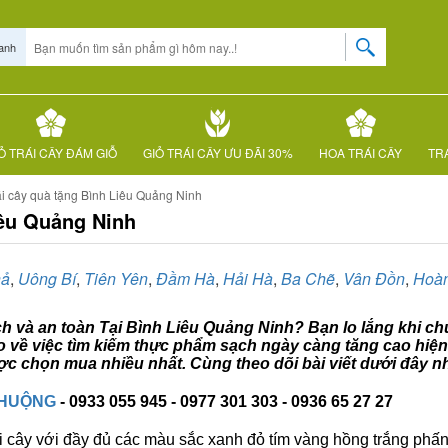
anh
Ỏ TRÁI CÂY ĐÁM GIỖ
GIỎ TRÁI CÂY ƯU ĐÃI 30%
HOA TRÁI CÂY
TRÁ
ái cây quà tặng Bình Liêu Quảng Ninh
iêu Quảng Ninh
hả
,
Uông Bí
,
Tiên Yên
,
Đầm Hà
,
Hải Hà
,
Ba Chẽ
,
Vân Đồn
,
Hoà
ạch và an toàn Tại Bình Liêu Quảng Ninh? Bạn lo lắng khi chư
o về việc tìm kiếm thực phẩm sạch ngày càng tăng cao hiện
ợc chọn mua nhiều nhất. Cùng theo dõi bài viết dưới đây n
CHUỘNG
- 0933 055 945 - 0977 301 303 - 0936 65 27 27
i cây với đầy đủ các màu sắc xanh đỏ tím vàng hồng trắng phấn..